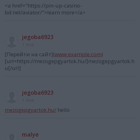
<a href="https://pin-up-casino-
bd.net/aviator/">learn more</a>
jegoba6923
1 éve
[Перейти на сайт](
www.example.com)
[url=https://mezogepgyartok.hu/]mezogepgyartok.h
u[/url]
jegoba6923
1 éve
mezogepgyartok.hu/
hello
malye