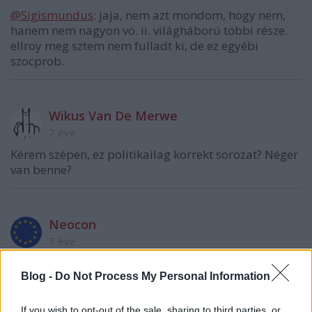
@Sigismundus
: jaja, nem azt mondom, hogy nem,
hanem nem nagyon vö. ii. világháború többi része.
ellroy meg sztem nem fulladt ki, de ez egyébi
szocprob.
Wikus Van De Merwe
7 éve
Kérem szépen, ez politikailag korrekt sorozat? Néger
van benne?
Neocon
7 éve
@sixx
: Fair enough.
Blog -
Do Not Process My Personal Information
If you wish to opt-out of the sale, sharing to third parties, or