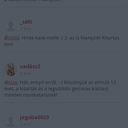
_sélli
7 éve
@chilii
: Hirek kave melle :) :)- az is hianyzik! Kitartas
sixx
vadász2
6 éve
@sixx
: Hát, ennyit erről. :-( Köszönjük az elmúlt 12
évet, a kitartás és a legutóbbi gerinces kiállást
minden munkatársnak!
jegoba6923
1 éve