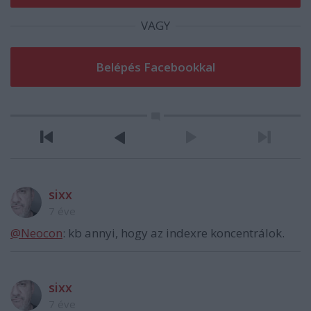
VAGY
sixx
7 éve
@Neocon
: kb annyi, hogy az indexre koncentrálok.
sixx
7 éve