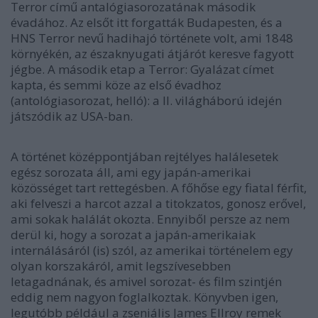
Terror című antalógiasorozatának második
évadához. Az elsőt itt forgatták Budapesten, és a
HNS Terror nevű hadihajó története volt, ami 1848
környékén, az északnyugati átjárót keresve fagyott
jégbe. A második etap a Terror: Gyalázat címet
kapta, és semmi köze az első évadhoz
(antológiasorozat, helló): a II. világháború idején
játszódik az USA-ban.
A történet középpontjában rejtélyes halálesetek
egész sorozata áll, ami egy japán-amerikai
közösséget tart rettegésben. A főhőse egy fiatal férfit,
aki felveszi a harcot azzal a titokzatos, gonosz erővel,
ami sokak halálát okozta. Ennyiből persze az nem
derül ki, hogy a sorozat a japán-amerikaiak
internálásáról (is) szól, az amerikai történelem egy
olyan korszakáról, amit legszívesebben
letagadnának, és amivel sorozat- és film szintjén
eddig nem nagyon foglalkoztak. Könyvben igen,
legutóbb például a zseniális James Ellroy remek