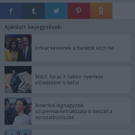
Ajánlott bejegyzések:
Írókat keresnek a Barátok közt-be
Mázli, ha az X-Faktor nyertese
előadóként is befut
Amerikai legnagyobb
szupermarkethálózata is beszáll a
sorozatbizniszbe