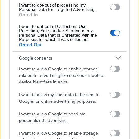
most épp kimarad egy Comic Con is, így nehezen
I want to opt-out of processing my
Personal Data for Targeted Advertising.
komolyan vehető egy tévés blog. Kár lenne érte, na.
Opted In
I want to opt-out of Collection, Use,
Retention, Sale, and/or Sharing of my
sixx
Personal Data that Is Unrelated with the
Purposes for which it was collected.
7 éve
Opted Out
@Boise
:
@yeauhe
: a cc nem az én blogom.
Google consents
ez az egy, ami biztos a tulajdonos kilétét illetően.
I want to allow Google to enable storage
related to advertising like cookies on web or
azon vagyunk, hogy valami történjen, én azért ebbe
device identifiers in apps.
beletettem az életemből 12 évet elég keményen, és
kibaszott sokat dolgoztam azon, hogy oda jusson el,
I want to allow my user data to be sent to
ahová eljutott. nem örülök annak, ami most van,
Google for online advertising purposes.
iszonyatosan frusztrál és gyomorgörcsöt okoz napi
szinten. nem ígérem, hogy hamar megoldást
I want to allow Google to send me
personalized advertising.
találunk, mert NEM RAJTAM MÚLIK, de dolgozunk
rajta, és minden egyes ilyen komment segít abban.
I want to allow Google to enable storage
hogy próbáljam előrébb tolni a szerkeret valamiféle