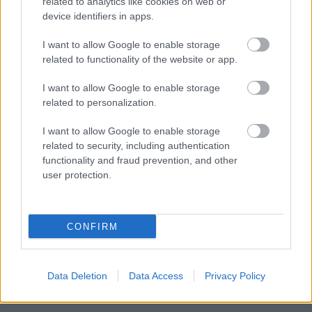
related to analytics like cookies on web or
kompromisszum irányába.
device identifiers in apps.
I want to allow Google to enable storage
zooltek
related to functionality of the website or app.
7 éve
I want to allow Google to enable storage
@sixx
: Ha ez bármit is segít, itt egy komment tőlem
related to personalization.
is, hogy toljad azt a szekeret.
I want to allow Google to enable storage
related to security, including authentication
functionality and fraud prevention, and other
Neocon
user protection.
7 éve
@sixx
: En is itt vagyok es varom, hogy rendezodjek a
blog helyzete, hajra!
CONFIRM
Data Deletion
Data Access
Privacy Policy
Sigismundus
7 éve