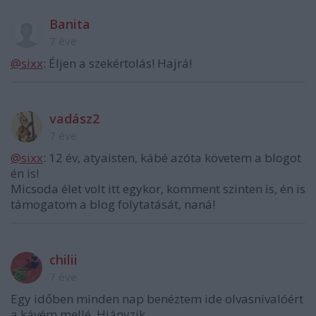
Banita
7 éve
@sixx
: Éljen a szekértolás! Hajrá!
vadász2
7 éve
@sixx
: 12 év, atyaisten, kábé azóta követem a blogot
én is!
Micsoda élet volt itt egykor, komment szinten is, én is
támogatom a blog folytatását, naná!
chilii
7 éve
Egy időben minden nap benéztem ide olvasnivalóért
a kávém mellé. Hiányzik...