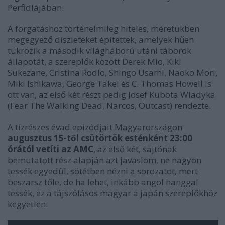
Perfidiájában.
A forgatáshoz történelmileg hiteles, méretükben
megegyező díszleteket építettek, amelyek hűen
tükrözik a második világháború utáni táborok
állapotát, a szereplők között Derek Mio, Kiki
Sukezane, Cristina Rodlo, Shingo Usami, Naoko Mori,
Miki Ishikawa, George Takei és C. Thomas Howell is
ott van, az első két részt pedig Josef Kubota Wladyka
(Fear The Walking Dead, Narcos, Outcast) rendezte.
A tízrészes évad epizódjait Magyarországon
augusztus 15-től csütörtök esténként 23:00
órától vetíti az AMC
, az első két, sajtónak
bemutatott rész alapján azt javaslom, ne nagyon
tessék egyedül, sötétben nézni a sorozatot, mert
beszarsz tőle, de ha lehet, inkább angol hanggal
tessék, ez a tájszólásos magyar a japán szereplőkhöz
kegyetlen.