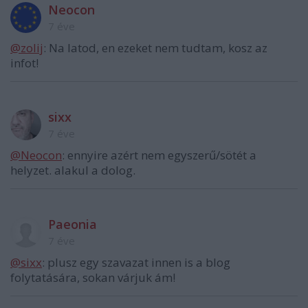
Neocon
7 éve
@zolij
: Na latod, en ezeket nem tudtam, kosz az
infot!
sixx
7 éve
@Neocon
: ennyire azért nem egyszerű/sötét a
helyzet. alakul a dolog.
Paeonia
7 éve
@sixx
: plusz egy szavazat innen is a blog
folytatására, sokan várjuk ám!