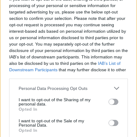
vadász2
processing of your personal or sensitive information for
7 éve
targeted advertising by us, please use the below opt-out
section to confirm your selection. Please note that after your
@sixx
: A Döglött aktáknak is volt egy ilyen része.
opt-out request is processed you may continue seeing
interest-based ads based on personal information utilized by
us or personal information disclosed to third parties prior to
Boise
your opt-out. You may separately opt-out of the further
7 éve
disclosure of your personal information by third parties on the
IAB’s list of downstream participants. This information may
@sixx
: Ez bőven elég magyarázat. Viszont akkor
also be disclosed by us to third parties on the
IAB’s List of
miért nem zárod be ezt a blogot, vagy keresel ide
Downstream Participants
that may further disclose it to other
szerkesztőket, akik tovább viszik?
third parties.
Jó kis blog volt ez, szerettem ide benézegetni, de ez
már csak árnyéka önmagának, nem kéne hagyni
Please note that this website/app uses one or more Google
Personal Data Processing Opt Outs
békésen távozni?
services and may gather and store information including but
not limited to your visit or usage behaviour. You may click to
I want to opt-out of the Sharing of my
personal data.
grant or deny consent to Google and its third-party tags to
Opted In
use your data for below specified purposes in below Google
yeauhe
consent section.
I want to opt-out of the Sale of my
7 éve
Personal Data.
Opted In
Ajjaj sixx, dehát azóta kimaradt egy Upfronts meg