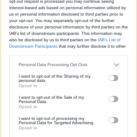
opt-out request is processed you may continue seeing
interest-based ads based on personal information utilized by
us or personal information disclosed to third parties prior to
your opt-out. You may separately opt-out of the further
disclosure of your personal information by third parties on the
IAB’s list of downstream participants. This information may
also be disclosed by us to third parties on the
IAB’s List of
Downstream Participants
that may further disclose it to other
third parties.
Please note that this website/app uses one or more Google
Personal Data Processing Opt Outs
services and may gather and store information including but
not limited to your visit or usage behaviour. You may click to
I want to opt-out of the Sharing of my
personal data.
grant or deny consent to Google and its third-party tags to
Opted In
use your data for below specified purposes in below Google
consent section.
I want to opt-out of the Sale of my
Personal Data.
Június 10, HBO GO, Big Little Lies második évad -
Opted In
kommentár ennek nem nagyon kell, zseniális
szereposztású dráma Reese Witherspoon és Nicole
I want to opt-out of processing my
Personal Data for Targeted Advertising.
Kidman főszereplésével.
Opted In