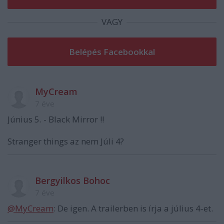
VAGY
MyCream
7 éve
Június 5. - Black Mirror !!
Stranger things az nem Júli 4?
Bergyilkos Bohoc
7 éve
@MyCream
: De igen. A trailerben is írja a július 4-et.