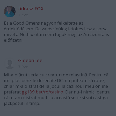
firkász FOX
7 éve
Ez a Good Omens nagyon felkeltette az
érdeklődésem. De valószínűleg letöltés lesz a sorsa
mivel a Netflix után nem fogok még az Amazonra is
előfizetni.
GideonLee
3 éve
Mi-a plăcut seria cu creaturi de mlaștină. Pentru că
îmi plac benzile desenate DC, nu puteam să ratez,
chiar m-a distrat de la jocul la cazinoul meu online
preferat
gg189.bet/ro/casino
. Dar nu-i nimic, pentru
că m-am distrat mult cu această serie și voi câștiga
jackpotul în timp.