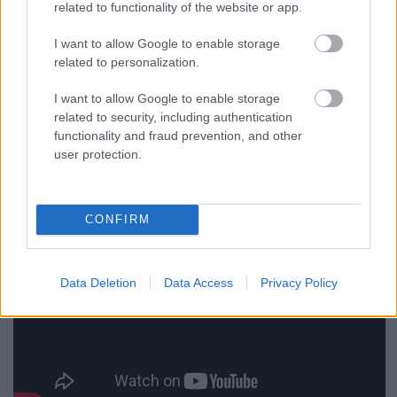
valami ilyesmivel megbirkózni, miközben
related to functionality of the website or app.
mellettük Carrie-Anne Moss, Benjamin Walker,
I want to allow Google to enable storage
Sarita Choudhury, Tiffany Mack és Rebecca
related to personalization.
DeMornay is szerepel az évadban.
I want to allow Google to enable storage
related to security, including authentication
functionality and fraud prevention, and other
user protection.
CONFIRM
Data Deletion
Data Access
Privacy Policy