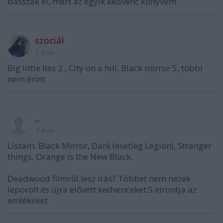
basszák el, mert az egyik kedvenc könyvem.
szociál
7 éve
Big little lies 2 , City on a hill, Black mirror 5, többi
nem érint
,,
7 éve
Listám: Black Mirror, Dark (esetleg Legion), Stranger
things, Orange is the New Black.
Deadwood filmről lesz írás? Többet nem nézek
leporolt és újra elővett kedvenceket:S elrontja az
emlékeket