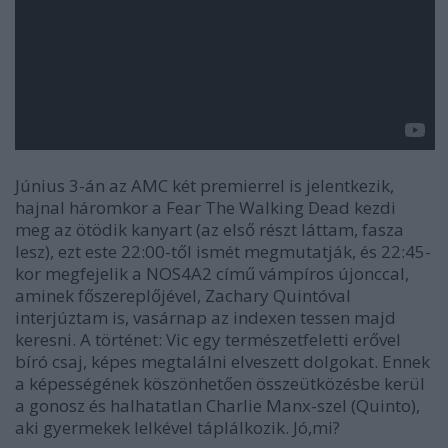
Június 3-án az AMC két premierrel is jelentkezik,
hajnal háromkor a Fear The Walking Dead kezdi
meg az ötödik kanyart (az első részt láttam, fasza
lesz), ezt este 22:00-től ismét megmutatják, és 22:45-
kor megfejelik a NOS4A2 című vámpíros újonccal,
aminek főszereplőjével, Zachary Quintóval
interjúztam is, vasárnap az indexen tessen majd
keresni. A történet: Vic egy természetfeletti erővel
bíró csaj, képes megtalálni elveszett dolgokat. Ennek
a képességének köszönhetően összeütközésbe kerül
a gonosz és halhatatlan Charlie Manx-szel (Quinto),
aki gyermekek lelkével táplálkozik. Jó,mi?