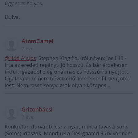
úgy sem helyes.
Dulva.
AtomCamel
7 éve
@Hód Alajos
: Stephen King fia, írói néven: Joe Hill -
írta az eredeti regényt. Jó hosszú. És bár érdekesen
indul, igazából elég unalmas és hosszúrra nyújtott.
Izgalmakban nem bővelkedő. Remélem filmen jobb
lesz. Nem rossz könyv, csak olyan közepes...
Grizonbácsi
7 éve
Konkrétan durvább lesz a nyár, mint a tavaszi soris
(Soros) időszak. Mondjuk a Designated Survivor nem