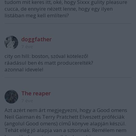
tudom mit keres itt, oké, hogy Sixxx gulity pleasure
cucca, de ennyire nézett lenne, hogy egy ilyen
listában meg kell említeni?
doggfather
7 éve
city on hill: boston, szóval kötelező!
ráadásul ben és matt producerelték?
azonnal idevele!
The reaper
7 éve
Azt azért nem árt megjegyezni, hogy a Good omens
Neil Gaiman és Terry Pratchett Elveszett próféciák
(angolul Good omens) című könyve alapján készül.
Tehát elég jó alapja van a sztorinak. Remélem nem