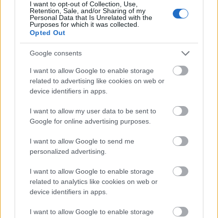
I want to opt-out of Collection, Use,
Retention, Sale, and/or Sharing of my
Personal Data that Is Unrelated with the
Purposes for which it was collected.
Opted Out
Google consents
I want to allow Google to enable storage
related to advertising like cookies on web or
device identifiers in apps.
I want to allow my user data to be sent to
Google for online advertising purposes.
I want to allow Google to send me
personalized advertising.
I want to allow Google to enable storage
related to analytics like cookies on web or
Június 14-én jön a Jessica Jones 3., UTOLSÓ évada a
device identifiers in apps.
Netflixre, a téma az egymás mellett élés és az
elfogadás lesz, vagyis Jess és a tesója igyekszik
I want to allow Google to enable storage