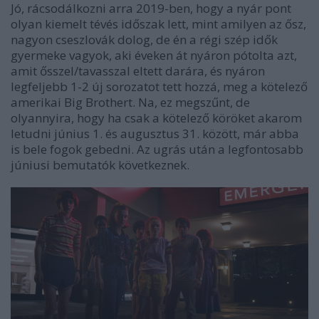
Jó, rácsodálkozni arra 2019-ben, hogy a nyár pont
olyan kiemelt tévés időszak lett, mint amilyen az ősz,
nagyon cseszlovák dolog, de én a régi szép idők
gyermeke vagyok, aki éveken át nyáron pótolta azt,
amit ősszel/tavasszal eltett darára, és nyáron
legfeljebb 1-2 új sorozatot tett hozzá, meg a kötelező
amerikai Big Brothert. Na, ez megszűnt, de
olyannyira, hogy ha csak a kötelező köröket akarom
letudni június 1. és augusztus 31. között, már abba
is bele fogok gebedni. Az ugrás után a legfontosabb
júniusi bemutatók következnek.