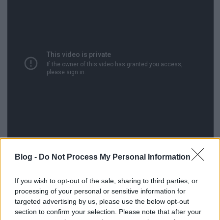
Blog -
Do Not Process My Personal Information
Június 8-án, immáron a Netflixen jön a Designated
Survivor harmadik évada Keifer Sutherlanddel.
If you wish to opt-out of the sale, sharing to third parties, or
processing of your personal or sensitive information for
targeted advertising by us, please use the below opt-out
section to confirm your selection. Please note that after your