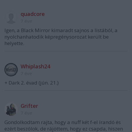
quadcore
7 éve
Igen, a Black Mirror kimaradt sajnos a listából, a
nyolchanhatodik képregénysorozat került be
helyette.
Whiplash24
7 éve
+ Dark 2. évad (jún. 21.)
Grifter
7 éve
Gondolkodtam rajta, hogy a nuff két f-el írandó és
ezért beszólok, de rájöttem, hogy ez csapda, hiszen