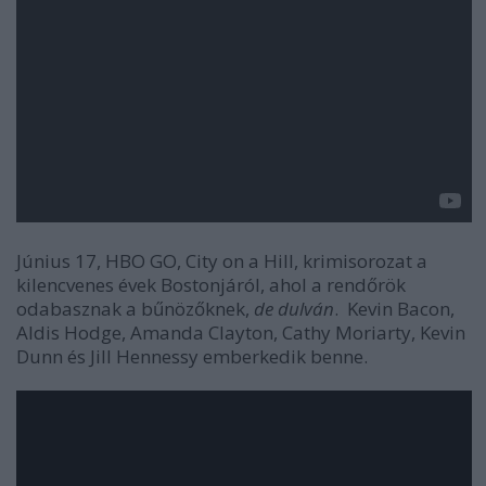
Június 17, HBO GO, City on a Hill, krimisorozat a
kilencvenes évek Bostonjáról, ahol a rendőrök
odabasznak a bűnözőknek,
de dulván
. Kevin Bacon,
Aldis Hodge, Amanda Clayton, Cathy Moriarty, Kevin
Dunn és Jill Hennessy emberkedik benne.