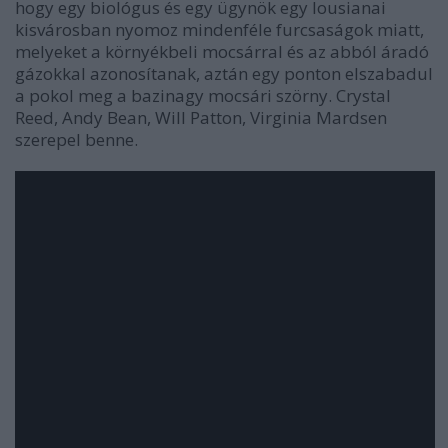
hogy egy biológus és egy ügynök egy lousianai
kisvárosban nyomoz mindenféle furcsaságok miatt,
melyeket a környékbeli mocsárral és az abból áradó
gázokkal azonosítanak, aztán egy ponton elszabadul
a pokol meg a bazinagy mocsári szörny. Crystal
Reed, Andy Bean, Will Patton, Virginia Mardsen
szerepel benne.