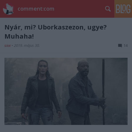
comment:com
Nyár, mi? Uborkaszezon, ugye?
Muhaha!
sixx
•
2019. május 30.
14