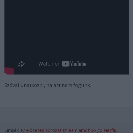
Szóval unatkozni, na azt nem fogunk.
Címkék:
tv
előzetes
sorozat
stream
amc
hbo go
Netflix