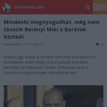
comment:com
Mindenki megnyugodhat, még nem
távozik Berényi Miki a Barátok
Köztből
kovacsbalint
•
2019. május 03.
19
A Bors úgy tudja, a színész nem tud azonosulni a
szerepével, ezért lelép. A sorozatnál azonban
közölték az Indexszel: Szőke Zoltánnak erre a
szezonra még érvényes szerződése van.