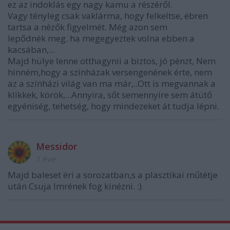
ez az indoklás egy nagy kamu a részéről.
Vagy tényleg csak vaklárma, hogy felkeltse, ébren
tartsa a nézők figyelmét. Még azon sem
lepődnék meg. ha megegyeztek volna ebben a
kacsában,...
Majd hülye lenne otthagynii a biztos, jó pénzt, Nem
hinném,hogy a színházak versengenének érte, nem
az a színházi világ van ma már,..Ott is megvannak a
klikkek, körök,...Annyira, sőt semennyire sem átütő
egyéniség, tehetség, hogy mindezeket át tudja lépni.
Messidor
7 éve
Majd baleset éri a sorozatban,s a plasztikai műtétje
után Csuja Imrének fog kinézni. :)