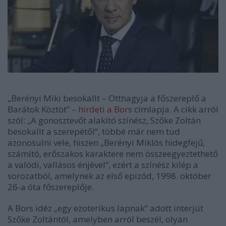
„Berényi Miki besokallt – Otthagyja a főszereplő a
Barátok Köztöt” –
hirdeti a Bors
címlapja. A cikk arról
szól: „A gonosztevőt alakító színész, Szőke Zoltán
besokallt a szerepétől”, többé már nem tud
azonosulni vele, hiszen „Berényi Miklós hidegfejű,
számító, erőszakos karaktere nem összeegyeztethető
a valódi, vallásos énjével”, ezért a színész kilép a
sorozatból, amelynek az első epizód, 1998. október
26-a óta főszereplője.
A Bors idéz „egy ezoterikus lapnak” adott interjút
Szőke Zoltántól, amelyben arról beszél, olyan