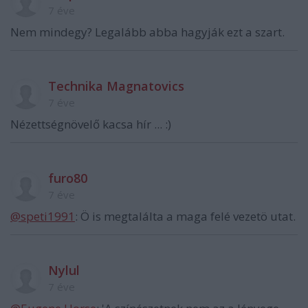
7 éve
Nem mindegy? Legalább abba hagyják ezt a szart.
Technika Magnatovics
7 éve
Nézettségnövelő kacsa hír ... :)
furo80
7 éve
@speti1991
: Ö is megtalálta a maga felé vezetö utat.
Nylul
7 éve