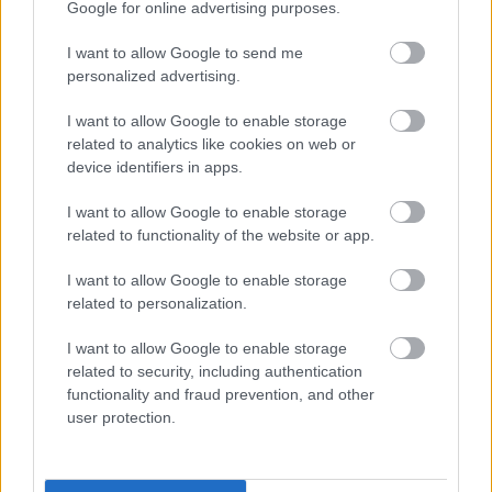
gárdából már alig vannak, azok között is Vili bá' meg
Google for online advertising purposes.
Laci idegrángást okoz.
I want to allow Google to send me
Mielőtt megkérditek: 2017 nyara óta nem nézem...
personalized advertising.
I want to allow Google to enable storage
speti1991
related to analytics like cookies on web or
device identifiers in apps.
7 éve
@ügyelő
: De kérdem én, addig miért? :D
I want to allow Google to enable storage
related to functionality of the website or app.
I want to allow Google to enable storage
bitte mach weiter
related to personalization.
7 éve
I want to allow Google to enable storage
Minden színész játszhat a jó és a rossz oldalán az
related to security, including authentication
előadásnak. Nem gondolom egyetlen színházi
functionality and fraud prevention, and other
előadás után sem, hogy a szerepét eljátszó színész a
user protection.
való életben is olyan mint a szerepe. A nagy előadók
észrevétlenül tudnak bármilyen megformált
szereplő bőrébe bújni. A nézőnek sem szabad