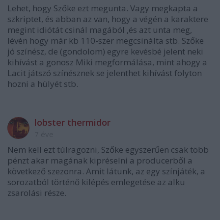
Lehet, hogy Szőke ezt megunta. Vagy megkapta a
szkriptet, és abban az van, hogy a végén a karaktere
megint idiótát csinál magából ,és azt unta meg,
lévén hogy már kb 110-szer megcsinálta stb. Szőke
jó színész, de (gondolom) egyre kevésbé jelent neki
kihívást a gonosz Miki megformálása, mint ahogy a
Lacit játszó színésznek se jelenthet kihívást folyton
hozni a hülyét stb.
lobster thermidor
7 éve
Nem kell ezt túlragozni, Szőke egyszerűen csak több
pénzt akar magának kipréselni a producerből a
következő szezonra. Amit látunk, az egy színjáték, a
sorozatból történő kilépés emlegetése az alku
zsarolási része.