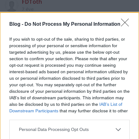
FDToth
7 éve
Ha ot kiirjak, akkor kvazi vege a sorozatnak,
Blog -
Do Not Process My Personal Information
marimkmt a nezttseg esni fog, ez boritekolhato,
O az egyetlen hitekes karakter
If you wish to opt-out of the sale, sharing to third parties, or
processing of your personal or sensitive information for
targeted advertising by us, please use the below opt-out
Terézágyú
section to confirm your selection. Please note that after your
7 éve
opt-out request is processed you may continue seeing
interest-based ads based on personal information utilized by
„Berényi Miklós hidegfejű, számító, erőszakos
us or personal information disclosed to third parties prior to
karaktere nem összeegyeztethető a valódi, vallásos
your opt-out. You may separately opt-out of the further
énjével”
disclosure of your personal information by third parties on the
IAB’s list of downstream participants. This information may
Akkor most már a színházban is csak pozitív hősöket
also be disclosed by us to third parties on the
IAB’s List of
fog játszani?
Downstream Participants
that may further disclose it to other
third parties.
Please note that this website/app uses one or more Google
Personal Data Processing Opt Outs
teofilka
services and may gather and store information including but