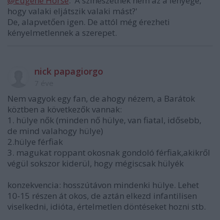
@Eugene Horse
: 'A színészetnek nem az a lényege,
hogy valaki eljátszik valaki mást?'
De, alapvetően igen. De attól még érezheti
kényelmetlennek a szerepet.
nick papagiorgo
7 éve
Nem vagyok egy fan, de ahogy nézem, a Barátok
köztben a következők vannak:
1. hülye nők (minden nő hülye, van fiatal, idősebb,
de mind valahogy hülye)
2.hülye férfiak
3. magukat roppant okosnak gondoló férfiak,akikről
végül sokszor kiderül, hogy mégiscsak hülyék
konzekvencia: hosszútávon mindenki hülye. Lehet
10-15 részen át okos, de aztán elkezd infantilisen
viselkedni, idióta, értelmetlen döntéseket hozni stb.