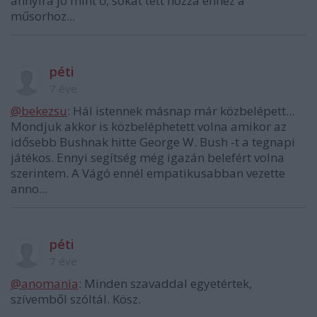
annyira jó mint ő, sokat tett hozzá ehhez a
műsorhoz...
péti
7 éve
@bekezsu
: Hál istennek másnap már közbelépett...
Mondjuk akkor is közbeléphetett volna amikor az
idősebb Bushnak hitte George W. Bush -t a tegnapi
játékos. Ennyi segítség még igazán belefért volna
szerintem. A Vágó ennél empatikusabban vezette
anno...
péti
7 éve
@anomania
: Minden szavaddal egyetértek,
szívemből szóltál. Kösz.