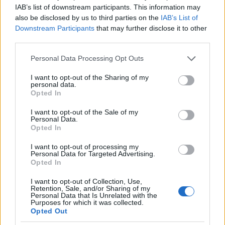
IAB’s list of downstream participants. This information may
also be disclosed by us to third parties on the
IAB’s List of
Downstream Participants
that may further disclose it to other
third parties.
Please note that this website/app uses one or more Google
Personal Data Processing Opt Outs
services and may gather and store information including but
not limited to your visit or usage behaviour. You may click to
I want to opt-out of the Sharing of my
personal data.
grant or deny consent to Google and its third-party tags to
Opted In
use your data for below specified purposes in below Google
consent section.
I want to opt-out of the Sale of my
Personal Data.
Opted In
I want to opt-out of processing my
Personal Data for Targeted Advertising.
Opted In
Az 1992-ben rendezett kutyaszánhajtó versenyről
I want to opt-out of Collection, Use,
egy
Howling Dog Aaska nevű, szánhajtáshoz
Retention, Sale, and/or Sharing of my
Personal Data that Is Unrelated with the
felszereléseket kínáló online bolt "rólunk"
Purposes for which it was collected.
menüpontja alatt lehet olvasni
, hogy
Opted Out