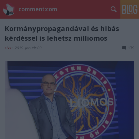
comment:com
Kormánypropagandával és hibás
kérdéssel is lehetsz milliomos
sixx
•
2019. január 03.
179