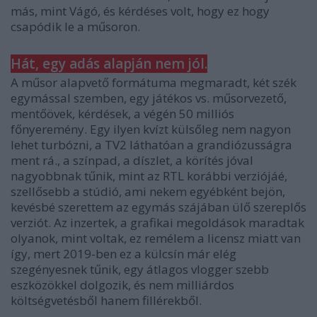
más, mint Vágó, és kérdéses volt, hogy ez hogy
csapódik le a műsoron.
Hát, egy adás alapján nem jól.
A műsor alapvető formátuma megmaradt, két szék
egymással szemben, egy játékos vs. műsorvezető,
mentőövek, kérdések, a végén 50 milliós
főnyeremény. Egy ilyen kvízt külsőleg nem nagyon
lehet turbózni, a TV2 láthatóan a grandiózusságra
ment rá., a színpad, a díszlet, a körítés jóval
nagyobbnak tűnik, mint az RTL korábbi verziójáé,
szellősebb a stúdió, ami nekem egyébként bejön,
kevésbé szerettem az egymás szájában ülő szereplős
verziót. Az inzertek, a grafikai megoldások maradtak
olyanok, mint voltak, ez remélem a licensz miatt van
így, mert 2019-ben ez a külcsín már elég
szegényesnek tűnik, egy átlagos vlogger szebb
eszközökkel dolgozik, és nem milliárdos
költségvetésből hanem fillérekből.