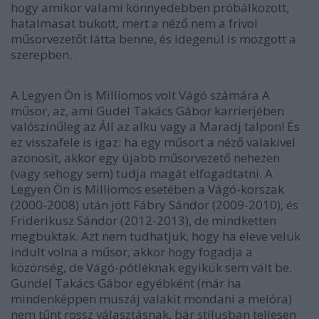
hogy amikor valami könnyedebben próbálkozott,
hatalmasat bukott, mert a néző nem a frivol
műsorvezetőt látta benne, és idegenül is mozgott a
szerepben.
A Legyen Ön is Milliomos volt Vágó számára A
műsor, az, ami Gudel Takács Gábor karrierjében
valószínűleg az Áll az alku vagy a Maradj talpon! És
ez visszafele is igaz: ha egy műsort a néző valakivel
azonosít, akkor egy újabb műsorvezető nehezen
(vagy sehogy sem) tudja magát elfogadtatni. A
Legyen Ön is Milliomos esetében a Vágó-korszak
(2000-2008) után jött Fábry Sándor (2009-2010), és
Friderikusz Sándor (2012-2013), de mindketten
megbuktak. Azt nem tudhatjuk, hogy ha eleve velük
indult volna a műsor, akkor hogy fogadja a
közönség, de Vágó-pótléknak egyikük sem vált be.
Gundel Takács Gábor egyébként (már ha
mindenképpen muszáj valakit mondani a melóra)
nem tűnt rossz választásnak, bár stílusban teljesen