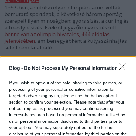
1992-ben, az utolsó olyan olimpián, amin voltak
bemutató sportágak, a következő három sportág
szerepelt ilyen minőségben: gyors sízés, a curling és
a freestyle sízés. Ezekről jegyzőkönyv is készült,
benne van az olimpia hivatalos, 444 oldalas
jelentésében
, amiben egyébként a kutyaszánhajtás
sehol nem található.
Blog -
Do Not Process My Personal Information
If you wish to opt-out of the sale, sharing to third parties, or
processing of your personal or sensitive information for
targeted advertising by us, please use the below opt-out
section to confirm your selection. Please note that after your
opt-out request is processed you may continue seeing
interest-based ads based on personal information utilized by
us or personal information disclosed to third parties prior to
your opt-out. You may separately opt-out of the further
disclosure of your personal information by third parties on the