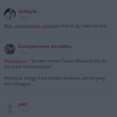
erdelyik
7 éve
@dr. mesterséges színezék
: Hát ez így nem túl sok...
közösperonos átszállás
7 éve
@Gerberus
: " és nem ismeri Falusi Mariann Pa-dö-
dö utáni munkásságát"
Mondjuk ahogy A kis óceánt énekelte, azt tényleg
bűn kihagyni.
péti
7 éve