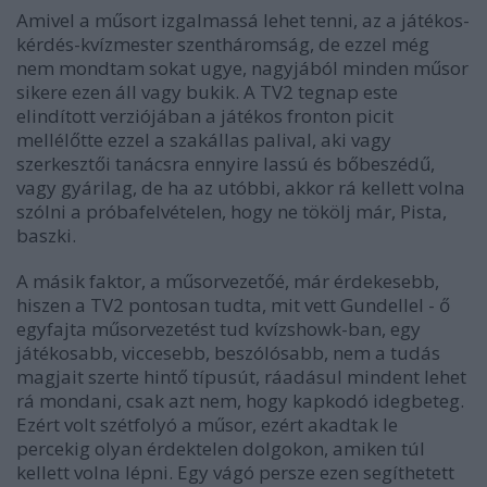
Amivel a műsort izgalmassá lehet tenni, az a játékos-
kérdés-kvízmester szentháromság, de ezzel még
nem mondtam sokat ugye, nagyjából minden műsor
sikere ezen áll vagy bukik. A TV2 tegnap este
elindított verziójában a játékos fronton picit
mellélőtte ezzel a szakállas palival, aki vagy
szerkesztői tanácsra ennyire lassú és bőbeszédű,
vagy gyárilag, de ha az utóbbi, akkor rá kellett volna
szólni a próbafelvételen, hogy ne tökölj már, Pista,
baszki.
A másik faktor, a műsorvezetőé, már érdekesebb,
hiszen a TV2 pontosan tudta, mit vett Gundellel - ő
egyfajta műsorvezetést tud kvízshowk-ban, egy
játékosabb, viccesebb, beszólósabb, nem a tudás
magjait szerte hintő típusút, ráadásul mindent lehet
rá mondani, csak azt nem, hogy kapkodó idegbeteg.
Ezért volt szétfolyó a műsor, ezért akadtak le
percekig olyan érdektelen dolgokon, amiken túl
kellett volna lépni. Egy vágó persze ezen segíthetett