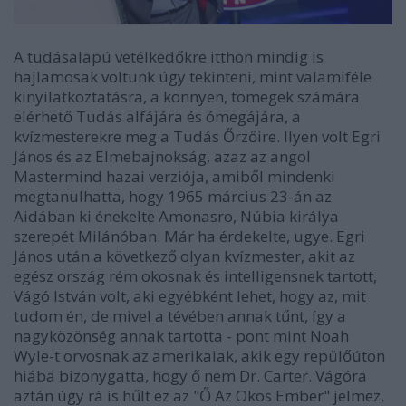
A tudásalapú vetélkedőkre itthon mindig is
hajlamosak voltunk úgy tekinteni, mint valamiféle
kinyilatkoztatásra, a könnyen, tömegek számára
elérhető Tudás alfájára és ómegájára, a
kvízmesterekre meg a Tudás Őrzőire. Ilyen volt Egri
János és az Elmebajnokság, azaz az angol
Mastermind hazai verziója, amiből mindenki
megtanulhatta, hogy 1965 március 23-án az
Aidában ki énekelte Amonasro, Núbia királya
szerepét Milánóban. Már ha érdekelte, ugye. Egri
János után a következő olyan kvízmester, akit az
egész ország rém okosnak és intelligensnek tartott,
Vágó István volt, aki egyébként lehet, hogy az, mit
tudom én, de mivel a tévében annak tűnt, így a
nagyközönség annak tartotta - pont mint Noah
Wyle-t orvosnak az amerikaiak, akik egy repülőúton
hiába bizonygatta, hogy ő nem Dr. Carter. Vágóra
aztán úgy rá is hűlt ez az "Ő Az Okos Ember" jelmez,