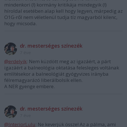
mindenkori (!) kormány kritikája mindegyik (!)
híroldal esetében alap kell hogy legyen, márpedig az
O1G-ről nem véletlenül tudja tíz magyarból kilenc,
hogy micsoda.
dr. mesterséges színezék
7 éve
@erdelyik
: Nem küzdött meg az igazáért, a párt
igazáért a balneológia oktatása felesleges voltának
említésekor a balneológiát gyógyvizes irányba
félremagyarázó liberálbolsik ellen.
A NER gyenge embere.
dr. mesterséges színezék
7 éve
@InteriorLulu
: Ne keverjük össze! Az a pálma, ami