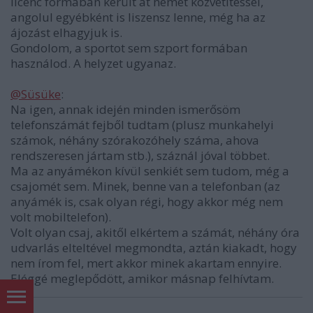
licenc formában került át német közvetítéssel,
angolul egyébként is liszensz lenne, még ha az
ájozást elhagyjuk is.
Gondolom, a sportot sem szport formában
használod. A helyzet ugyanaz.
@Süsüke
:
Na igen, annak idején minden ismerősöm
telefonszámát fejből tudtam (plusz munkahelyi
számok, néhány szórakozóhely száma, ahova
rendszeresen jártam stb.), száznál jóval többet.
Ma az anyámékon kívül senkiét sem tudom, még a
csajomét sem. Minek, benne van a telefonban (az
anyámék is, csak olyan régi, hogy akkor még nem
volt mobiltelefon).
Volt olyan csaj, akitől elkértem a számát, néhány óra
udvarlás elteltével megmondta, aztán kiakadt, hogy
nem írom fel, mert akkor minek akartam ennyire.
Eléggé meglepődött, amikor másnap felhívtam.