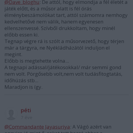
@Dave_bloghu
: De attól, hogy elmondja a fél életét a
játék előtt, és a műsor alatt is fél órás
élménybeszámolókat tart, attól számomra nemhogy
kedvelhetővé nem válik, hanem egyenesen
ellenszenvessé. Szívből drukkoltam, hogy minél
előbb essen ki.
Tegnap végre rá is szólt a műsorvezető, hogy térjen
már a tárgyra, ne Nyékládházától induljon el
megint.
Előbb is megtehette volna...
A tegnapi adással/játékosokkal/ már semmi gond
nem volt. Pörgősebb volt,nem volt tudásfitogtatás,
időhúzás stb...
Maradjon is így.
péti
7 éve
@Commandante Jayasuriya
: A Vágó azért van