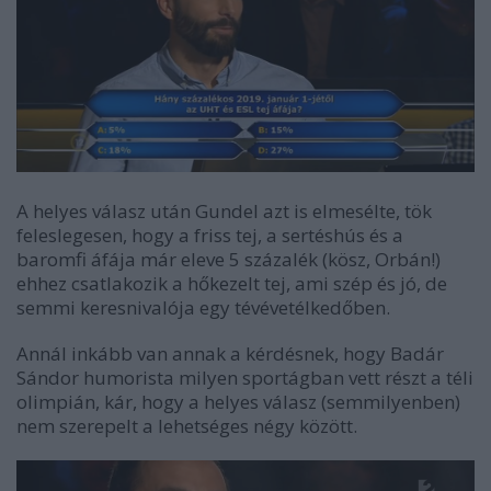
A helyes válasz után Gundel azt is elmesélte, tök
feleslegesen, hogy a friss tej, a sertéshús és a
baromfi áfája már eleve 5 százalék (kösz, Orbán!)
ehhez csatlakozik a hőkezelt tej, ami szép és jó, de
semmi keresnivalója egy tévévetélkedőben.
Annál inkább van annak a kérdésnek, hogy Badár
Sándor humorista milyen sportágban vett részt a téli
olimpián, kár, hogy a helyes válasz (semmilyenben)
nem szerepelt a lehetséges négy között.