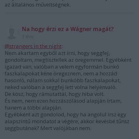
az általános műveltségnek.
Na hogy érzi ez a Wágner magát?
7 éve
@strangers in the night
:
Nem akartam egyből azt írni, hogy seggfej,
gondoltam, megtisztellek az öregemmel. Egyébként
igazad van, valóban a velem egyformán bunkó
faszkalapokat kéne öregeznem, nem a hozzád
hasonló, nálam sokkal bunkóbb faszkalapokat,
neked valóban a seggfej lett volna helyénvaló.
De kösz, hogy rámutattál, hogy hiba volt.
És nem, nem ezen hozzászólásod alapján írtam,
hanem a többi alapján.
Egyébként azt gondolod, hogy ha angolul írsz egy
alapszintű mondatot a végére, akkor kevésbé tűnsz
seggbutának? Mert valójában nem.