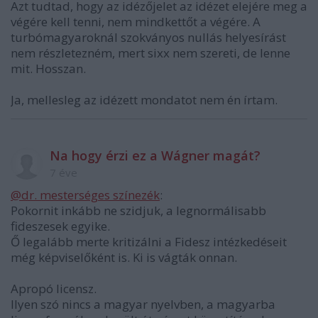
Azt tudtad, hogy az idézőjelet az idézet elejére meg a
végére kell tenni, nem mindkettőt a végére. A
turbómagyaroknál szokványos nullás helyesírást
nem részletezném, mert sixx nem szereti, de lenne
mit. Hosszan.
Ja, mellesleg az idézett mondatot nem én írtam.
Na hogy érzi ez a Wágner magát?
7 éve
@dr. mesterséges színezék
:
Pokornit inkább ne szidjuk, a legnormálisabb
fideszesek egyike.
Ő legalább merte kritizálni a Fidesz intézkedéseit
még képviselőként is. Ki is vágták onnan.
Apropó licensz.
Ilyen szó nincs a magyar nyelvben, a magyarba