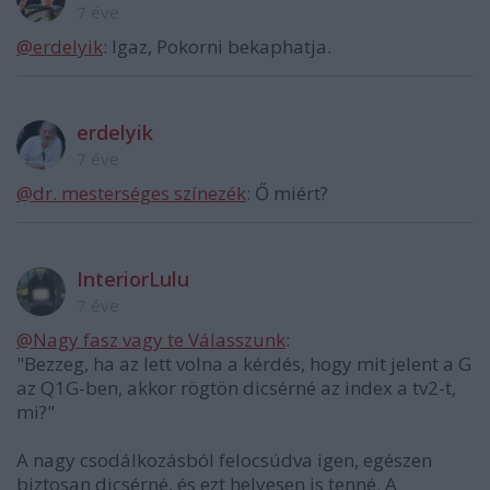
7 éve
@erdelyik
: Igaz, Pokorni bekaphatja.
erdelyik
7 éve
@dr. mesterséges színezék
: Ő miért?
InteriorLulu
7 éve
@Nagy fasz vagy te Válasszunk
:
"Bezzeg, ha az lett volna a kérdés, hogy mit jelent a G
az Q1G-ben, akkor rögtön dicsérné az index a tv2-t,
mi?"
A nagy csodálkozásból felocsúdva igen, egészen
biztosan dicsérné, és ezt helyesen is tenné. A