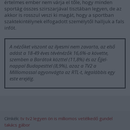
értelmes ember nem várja el tőle, hogy minden
sportág összes szirszarjával tisztában legyen, de az
akkor is rosszul veszi ki magát, hogy a sportban
szaktekintélynek elfogadott személytől halljuk a fals
infót.
A nézőket viszont az ilyesmi nem zavarta, az első
adást a 18-49 éves tévénézők 16,6%-a követte,
szemben a Barátok közttel (11,8%) és az Éjjel-
nappal Budapesttel (8,9%), azaz a TV2 a
Milliomossal agyonvágta az RTL-t, legalábbis egy
este erejéig.
Címkék:
tv
tv2
legyen ön is milliomos
vetélkedő
gundel
takács gábor