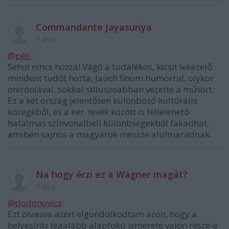
Commandante Jayasuriya
7 éve
@péti
:
Sehol nincs hozzá! Vágó a tudálékos, kicsit lekezelő
mindent tudót hozta, Jauch finom humorral, olykor
öniróniával, sokkal stílusosabban vezette a műsort.
Ez a két ország jelentősen különböző kultúrális
közegéből, és a ker. tévék között is fellelehető
hatalmas színvonalbeli különbségekből fakadhat,
amiben sajnos a magyarok messze alulmaradnak.
Na hogy érzi ez a Wágner magát?
7 éve
@dodonovics
:
Ezt olvasva azért elgondolkodtam azon, hogy a
helyesírás legalább alapfokú ismerete vajon része-e