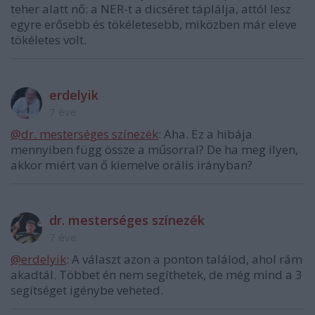
teher alatt nő: a NER-t a dicséret táplálja, attól lesz
egyre erősebb és tökéletesebb, miközben már eleve
tökéletes volt.
erdelyik
7 éve
@dr. mesterséges színezék
: Aha. Ez a hibája
mennyiben függ össze a műsorral? De ha meg ilyen,
akkor miért van ő kiemelve orális irányban?
dr. mesterséges színezék
7 éve
@erdelyik
: A választ azon a ponton találod, ahol rám
akadtál. Többet én nem segíthetek, de még mind a 3
segítséget igénybe veheted.