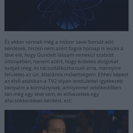
És akkor vannak még a műsor sava-borsát adó
kérdések, hiszen nem azért fogok holnap is leülni a
tévé elé, hogy Gundelt lássam remekül szabott
öltönyében, hanem azért, hogy érdekes dolgokat
tudjak meg, és rácsodálkozhassak arra, mennyire
felületes az ún. általános műveltségem. Ehhez képest
az első adásban a TV2 olyan lendülettel igyekezett
benyalni a kormánynak, amilyennel vetélkedőben
tán még egy tévé sem, és elővezettek egy
áfacsökkentéses kérdést, ezt: