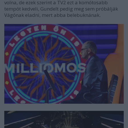
volna, de ezek szerint a TV2 ezt a komótosabb
tempót kedveli, Gundelt pedig meg sem próbálják
Vágónak eladni, mert abba belebuknának.