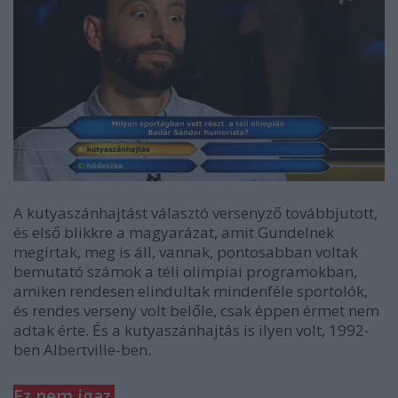
A kutyaszánhajtást választó versenyző továbbjutott,
és első blikkre a magyarázat, amit Gundelnek
megírtak, meg is áll, vannak, pontosabban voltak
bemutató számok a téli olimpiai programokban,
amiken rendesen elindultak mindenféle sportolók,
és rendes verseny volt belőle, csak éppen érmet nem
adtak érte. És a kutyaszánhajtás is ilyen volt, 1992-
ben Albertville-ben.
Ez nem igaz.