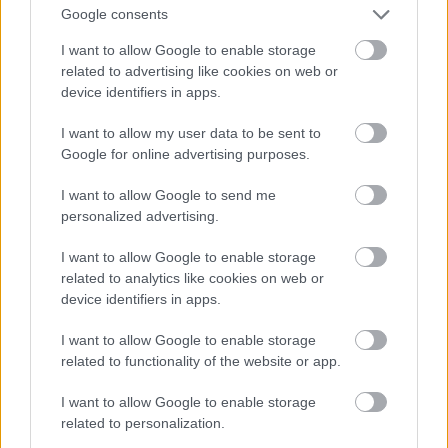
Google consents
I want to allow Google to enable storage
Ivana was the only Czech female musher to
related to advertising like cookies on web or
represent Czechoslovakia with her team
device identifiers in apps.
during the Winter Olympic Games in
I want to allow my user data to be sent to
Albertville, France, in 1992 where a sprint
Google for online advertising purposes.
sled dog race was held as a demonstrational
sport with high hopes of mushing soon
I want to allow Google to send me
personalized advertising.
becoming a real Olympic sport.
I want to allow Google to enable storage
related to analytics like cookies on web or
De hát ez nem feltétlenül hiteles forrás, ugye. Beher
device identifiers in apps.
kolléga talált
egy másikat is
, amiben ez áll:
I want to allow Google to enable storage
related to functionality of the website or app.
1992 — Albertville, France: The IFSS in
I want to allow Google to enable storage
related to personalization.
cooperation with its French Member