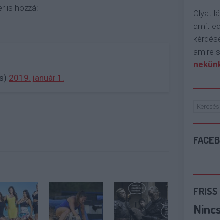
er is hozzá:
Olyat lá
amit e
kérdése
amire s
nekünk
gs)
2019. január 1.
FACE
FRISS
Ninc