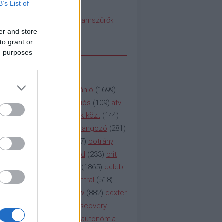
B’s List of
pedék benéz az Instagramszűrők
ti rögvalóságba
er and store
to grant or
ed purposes
SSZAVAK
a&e
(
133
)
abc
(
1958
)
ajánló
(
1699
)
(
112
)
amc
(
913
)
animációs
(
109
)
atv
n
(
531
)
baki
(
261
)
barátok közt
(
144
)
ág
(
130
)
bbc
(
403
)
beharangozó
(
281
)
(
314
)
blikk
(
338
)
bors
(
267
)
botrány
eaking
(
124
)
breaking bad
(
233
)
brit
sg
(
258
)
bulvár
(
995
)
cbs
(
1865
)
celeb
inemax
(
706
)
comedy central
(
518
)
58
)
csaj
(
177
)
csi
(
159
)
cw
(
882
)
dexter
(
247
)
discovery
(
249
)
discovery
(
111
)
doku
(
127
)
duna ii autonómia