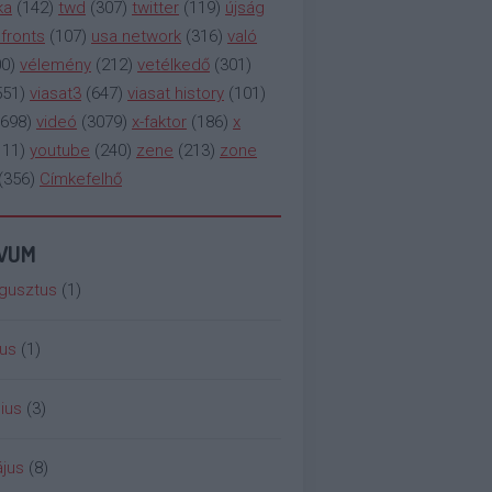
ka
(
142
)
twd
(
307
)
twitter
(
119
)
újság
fronts
(
107
)
usa network
(
316
)
való
00
)
vélemény
(
212
)
vetélkedő
(
301
)
551
)
viasat3
(
647
)
viasat history
(
101
)
698
)
videó
(
3079
)
x-faktor
(
186
)
x
111
)
youtube
(
240
)
zene
(
213
)
zone
(
356
)
Címkefelhő
ÍVUM
gusztus
(
1
)
ius
(
1
)
ius
(
3
)
jus
(
8
)