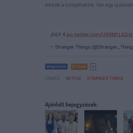
érkezik a szolgáltatóra. Van egy új poszt
JULY 4
pic.twitter.com/UX9M1L02rd
— Stranger Things (@Stranger_Thin
Tetszik
0
CÍMKÉK:
NETFLIX
STRANGER THINGS
Ajánlott bejegyzések: