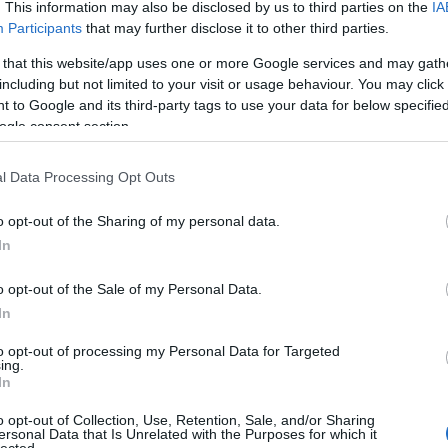
. This information may also be disclosed by us to third parties on the
IA
Válasz erre
Participants
that may further disclose it to other third parties.
A Pum
mögöt
 that this website/app uses one or more Google services and may gath
including but not limited to your visit or usage behaviour. You may click 
2019.01.02. 10:05:00
 to Google and its third-party tags to use your data for below specifi
neked hogy valaki izlesere szemelyeskedessel
ogle consent section.
KULC
mi neked akkor nyilvan CSAKIS arrol lehet szo hogy
l Data Processing Opt Outs
24
(
312
)
g es intellektualisan mint te...
amazon
Válasz erre
o opt-out of the Sharing of my personal data.
(
217
)
ax
In
baroms
2019.01.02. 10:18:50
beszól
o opt-out of the Sale of my Personal Data.
(
320
)
br
m a sötétségre reagált.
In
(
512
)
b
Válasz erre
to opt-out of processing my Personal Data for Targeted
(
108
)
c
ing.
In
cool
(
3
2019.01.02. 10:23:35
(
237
)
díj
o opt-out of Collection, Use, Retention, Sale, and/or Sharing
ersonal Data that Is Unrelated with the Purposes for which it
channel
pitában. Kicsit variáltak a szituációkon, de a fő
lected.