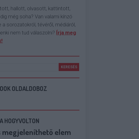
tott, hallott, olvasott, kattintott,
ddig még soha? Van valami kínzó
 a sorozatokról, tévéről, médiáról,
enki nem tud válaszolni?
Írja meg
!
BOOK OLDALDOBOZ
 A HOGYVOLTON
s megjeleníthető elem