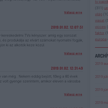
tv papri
(
311
)
up
Válasz erre
világ
(
1
viasat
(
vicces
(
2019.01.02. 12:07:51
faktor
(
gy kereskedelmi TVs kényszer: amíg egy sorozat
europa
, és produkálja az elvárt számokat nyomatni fogják,
 jön ki az alkotók keze közül.
Válasz erre
ARCH
2019 au
2019.01.02. 12:31:49
 van még.. Nekem eddig bejött, főleg a 80 évek
2019 júl
sz volt gyenge szerintem, amikor eleven a városba
2019 jún
Válasz erre
2019 má