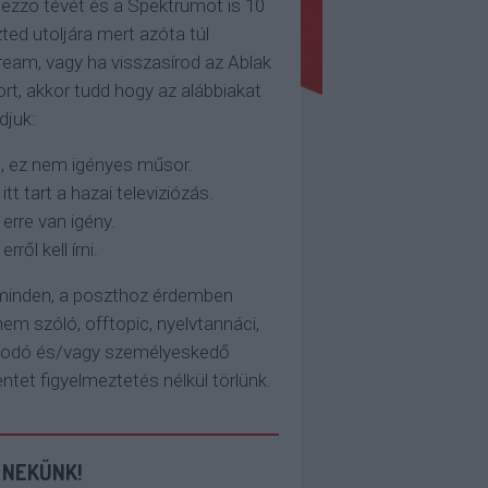
ezzo tévét és a Spektrumot is 10
ted utoljára mert azóta túl
eam, vagy ha visszasírod az Ablak
rt, akkor tudd hogy az alábbiakat
djuk:
, ez nem igényes műsor.
 itt tart a hazai televiziózás.
 erre van igény.
erről kell írni.
 minden, a poszthoz érdemben
em szóló, offtopic, nyelvtannáci,
kodó és/vagy személyeskedő
et figyelmeztetés nélkül törlünk.
 NEKÜNK!