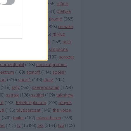
etflix
(
376
)
nézettség
(
1355
)
office
tt
(
159
)
per
(
208
)
pilot
(
1034
)
pletyka
litika
(
310
)
premier
(
135
)
promó
(
268
)
41
)
reality
(
1934
)
reklám
(
323
)
remake
tró
(
287
)
rtl
(
635
)
rtl ii
(
146
)
rtl klub
ajtóközlemény
(
116
)
sci-fi
(
158
)
scifi
 fi
(
533
)
showtime
(
794
)
simpsons
tcom
(
882
)
snl
(
276
)
soa
(
189
)
sorozat
sorozathalál
(
123
)
sorozatpremier
ektrum
(
169
)
spinoff
(
114
)
spoiler
ort
(
320
)
sport1
(
148
)
starz
(
214
)
(
218
)
syfy
(
382
)
szereposztás
(
1224
)
00
)
sztrájk
(
136
)
szülfel
(
109
)
talkshow
bt
(
233
)
tehetségkutató
(
228
)
tények
vé
(
136
)
tévésorozat
(
148
)
the voice
t
(
390
)
trailer
(
182
)
trónok harca
(
758
)
ood
(
215
)
tv
(
16483
)
tv2
(
3194
)
tv6
(
103
)