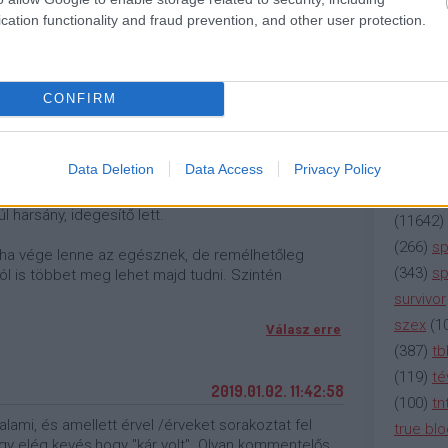
(
2137
)
n
cation functionality and fraud prevention, and other user protection.
(
195
)
or
2019.01.02. 11:29:40
(
325
)
po
rádió
(
3
sit vontatott volt bizonyos részeken és mintha
CONFIRM
volna az egészet. Sok kérdés merült fel és
(
225
)
re
nem biztos hogy a legérdekesebb kérdésekre és
(
2212
)
s
(
207
)
sci
Data Deletion
Data Access
Privacy Policy
(
115
)
si
r és fura módon Will Byers fogott meg, aki alig
l harsány, idegesítő lett.
(
11642
)
(
266
)
sp
tha vége lenne az egésznek, de remélhetőleg
(
343
)
sp
ól is többet meg lehet majd tudni. Szintén
survivor
szex
(
1
Válasz erre
(
387
)
tb
(
119
)
té
2019.01.02. 11:42:58
(
100
)
tn
alami, és amellett érvel /érveket sorakoztat fel
true bl
y elég kevés,hogy "kár volt". Olyan kommentelős,