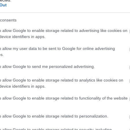
 frissnek tűnt, a második inkább önismétlésnek.
Out
(
111
)
du
(
302
)
el
 újat találni a harmadikra, vagy megint régibőr-
consents
(
598
)
f
foci
(
17
o allow Google to enable storage related to advertising like cookies on
Válasz erre
(
227
)
gr
evice identifiers in apps.
(
2971
)
o allow my user data to be sent to Google for online advertising
2019.01.02. 10:49:30
(
125
)
h
s.
(
288
)
hí
fíling, a kisvárosi horrorsztorikat is bírom,
élem, Bill Byerst most hagyják egy kicsit pihenni :)
homela
to allow Google to send me personalized advertising.
house
(
Válasz erre
o allow Google to enable storage related to analytics like cookies on
(
540
)
in
evice identifiers in apps.
rosszb
2019.01.02. 10:58:06
(
140
)
kr
o allow Google to enable storage related to functionality of the website
 ertelmezni, marmint ha jol ertem te ugyanazt
(
152
)
li
 mert nem tetszik neki valami.
(
140
)
m
vagy nem teljes mertekben szubjektiv. Ergo
o allow Google to enable storage related to personalization.
magyar 
 "Szar volt" == "Kar ra pazarolni az idot" == ....
(
230
)
m
o allow Google to enable storage related to security, including
Válasz erre