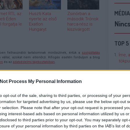
MÉDIA
met RTL az
Huszti Kata
Zsinórban a
eti Éden
nyerte az első
második Trónok
Ninc
 forgatja le
Exatlon
harca-rész is
Hungaryt
kiszivárgott
TOP 5
n felhasználói tartalomnak minősülnek, értük a
szolgáltatás
Íme, 
llal, azokat nem ellenőrzi. Kifogás esetén forduljon a blog
tökpu
en
és az
adatvédelmi tájékoztatóban
.
2019.01.02. 09:19:04
Talán
Not Process My Personal Information
Való V
Válasz erre
to opt-out of the sale, sharing to third parties, or processing of your per
Cicci
formation for targeted advertising by us, please use the below opt-out s
kenta
r selection. Please note that after your opt-out request is processed y
2019.01.02. 09:52:49
eing interest-based ads based on personal information utilized by us or
disclosed to third parties prior to your opt-out. You may separately opt-
Nézze
 Ezzel a névvel nem csoda hogy nem érted ezt a
losure of your personal information by third parties on the IAB’s list of
nálunk