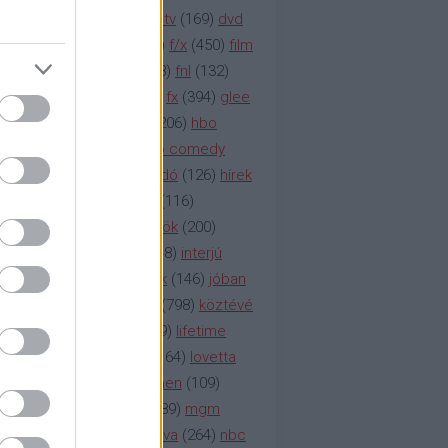
na televízió
(
1212
)
duna tv
(
169
)
dvd
őzetes
(
123
)
emmy
(
189
)
f/x
(
450
)
film
ilmmúzeum
(
903
)
film
(
338
)
fnl
(
132
)
1
)
fox
(
2048
)
fringe
(
163
)
fx
(
394
)
glee
ace klinika
(
173
)
gyász
(
206
)
hbo
HBO
(
107
)
hbo2
(
313
)
hbo comedy
imym
(
154
)
hír
(
2037
)
híradó
(
126
)
hírek
rtv
(
126
)
history channel
(
116
)
nd
(
123
)
horror
(
150
)
hősök
(
200
)
164
)
humor
(
140
)
idol
(
248
)
interjú
ternet
(
484
)
itv
(
122
)
játék
(
146
)
jóban
an
(
119
)
kasza
(
229
)
kép
(
798
)
köztévé
itika
(
618
)
lapszemle
(
169
)
lifetime
sta
(
178
)
lost
(
498
)
lóvé
(
164
)
lovetta
1
(
1692
)
m2
(
991
)
mad men
(
109
)
rádió
(
119
)
médiaipar
(
389
)
mgm
okka
(
142
)
mtv
(
1149
)
mtva
(
264
)
nbc