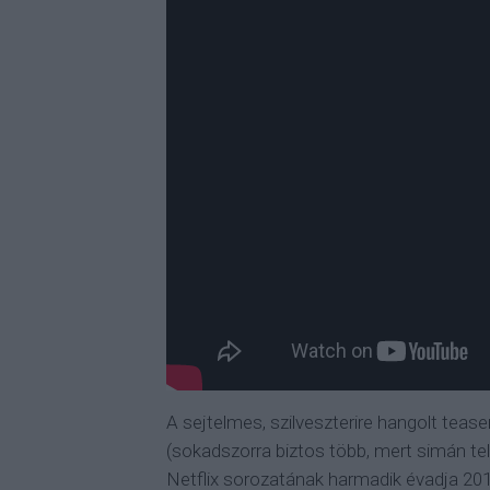
A sejtelmes, szilveszterire hangolt tease
(sokadszorra biztos több, mert simán tele 
Netflix sorozatának harmadik évadja 2019