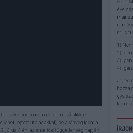
Ha a M
éve néz
mainstr
c. műso
mi is tu
1) Nem
2) Igen,
3) Igen,
4) Igen, 
Ja, és
hozzá n
gyaláz
komment
rből sok minden nem derül ki első blikkre
lehet rejtett utalásokkal), de a lényeg igen: a
ÍRJON
. július 4-én, az amerikai függetlenség napján