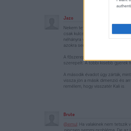
authenti
Jazo
Nekem tetszett az egész, csak kic
csak kulcslyukon keresztűl láttuk 
néhányra választ is kaptunk, de 
azokra sem teljesen.
A főszereplőkből Eleven, Jim Hoppe
szerepelt. A többi kisebb gyerek tú
A második évadot úgy zárták, min
vissza jön a másik dimenzió és arr
remélem, hogy visszatér Kali is.
Brute
@emul
: Ha valakinek nem tetszik v
,nincsen semmi probléma. De az íg