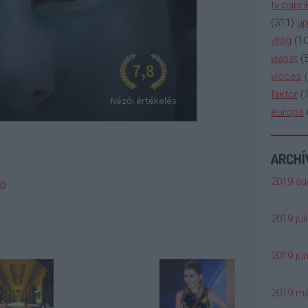
tv papri
(
311
)
up
világ
(
1
viasat
(
vicces
(
faktor
(
europa
ARCH
2019 au
D
2019 júl
2019 jún
2019 má