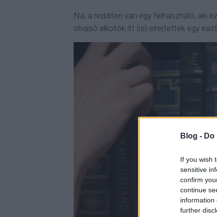
Na, a redditen van egy felhasználó, aki e
olvasó alkotók itt (is) elrejtettek egy eas
Blog -
Do 
If you wish 
sensitive in
confirm you
continue se
information 
further disc