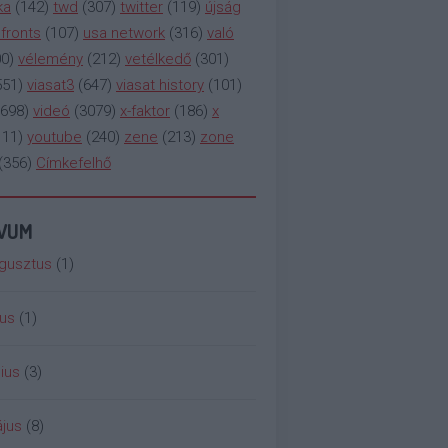
ka
(
142
)
twd
(
307
)
twitter
(
119
)
újság
fronts
(
107
)
usa network
(
316
)
való
00
)
vélemény
(
212
)
vetélkedő
(
301
)
551
)
viasat3
(
647
)
viasat history
(
101
)
698
)
videó
(
3079
)
x-faktor
(
186
)
x
111
)
youtube
(
240
)
zene
(
213
)
zone
(
356
)
Címkefelhő
ÍVUM
gusztus
(
1
)
ius
(
1
)
ius
(
3
)
jus
(
8
)