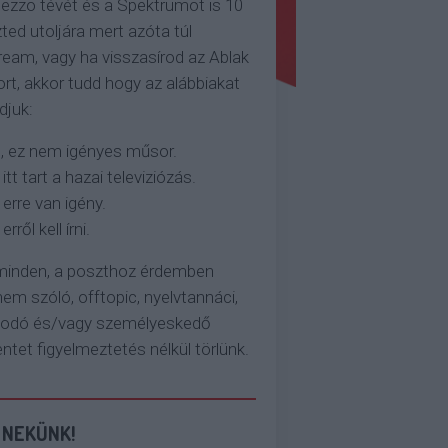
ezzo tévét és a Spektrumot is 10
ted utoljára mert azóta túl
eam, vagy ha visszasírod az Ablak
rt, akkor tudd hogy az alábbiakat
djuk:
, ez nem igényes műsor.
 itt tart a hazai televiziózás.
 erre van igény.
erről kell írni.
 minden, a poszthoz érdemben
em szóló, offtopic, nyelvtannáci,
kodó és/vagy személyeskedő
et figyelmeztetés nélkül törlünk.
 NEKÜNK!