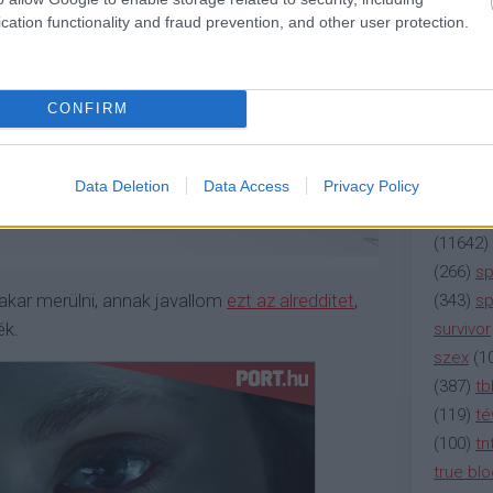
(
2137
)
n
cation functionality and fraud prevention, and other user protection.
(
195
)
or
(
325
)
po
rádió
(
3
CONFIRM
(
225
)
re
(
2212
)
s
(
207
)
sci
Data Deletion
Data Access
Privacy Policy
(
115
)
si
(
11642
)
(
266
)
sp
 akar merülni, annak javallom
ezt az alredditet
,
(
343
)
sp
ék.
survivor
szex
(
1
(
387
)
tb
(
119
)
té
(
100
)
tn
true bl