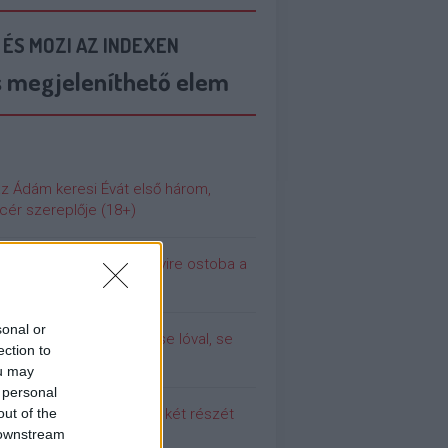
 ÉS MOZI AZ INDEXEN
s megjeleníthető elem
az Ádám keresi Évát első három,
cér szereplője (18+)
 még soha nem volt ennyire ostoba a
ilág
sonal or
olina (még) nem dugott se lóval, se
ection to
urral
ou may
 personal
out of the
 meg a Pumpedék első két részét
 downstream
!