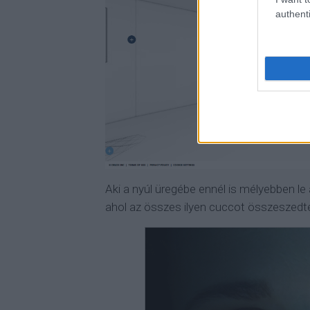
authenti
Aki a nyúl üregébe ennél is mélyebben le
ahol az összes ilyen cuccot összeszedt