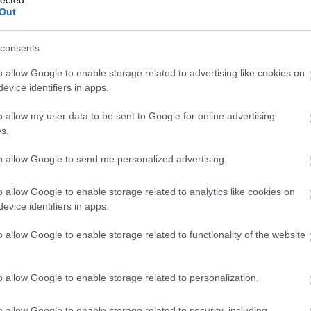
Out
(
111
)
du
(
302
)
el
consents
(
598
)
f
foci
(
17
o allow Google to enable storage related to advertising like cookies on
(
227
)
gr
evice identifiers in apps.
(
2971
)
o allow my user data to be sent to Google for online advertising
(
125
)
h
s.
(
288
)
hí
homela
to allow Google to send me personalized advertising.
ahová sajnos nem lehet még beírni semmit,
house
(
, vagy, és ez a valószínűbb, még nem éles
o allow Google to enable storage related to analytics like cookies on
(
540
)
in
n túl hamar talált rá. Viszont ha a végéről
evice identifiers in apps.
rosszb
dalon, a jobb felső sarokba passwordnek
(
140
)
kr
o allow Google to enable storage related to functionality of the website
:
(
152
)
li
(
140
)
m
o allow Google to enable storage related to personalization.
magyar 
(
230
)
m
o allow Google to enable storage related to security, including