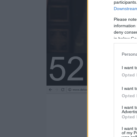
participants
Downstream 
Please note
information 
deny consent
in below Go
Persona
I want t
Opted 
I want t
Opted 
I want 
Advertis
Opted 
I want t
of my P
was col