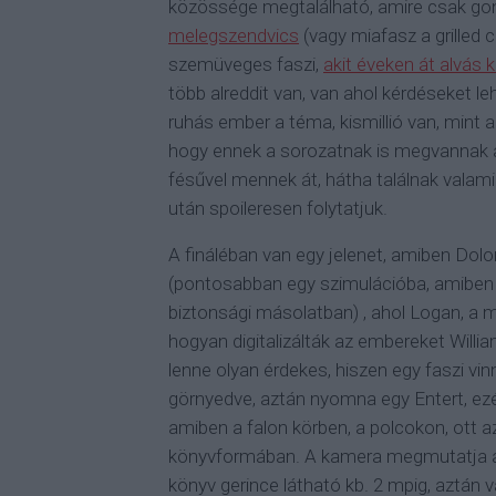
közössége megtalálható, amire csak gon
melegszendvics
(vagy miafasz a grilled
szemüveges faszi,
akit éveken át alvás 
több alreddit van, van ahol kérdéseket l
ruhás ember a téma, kismillió van, mint 
hogy ennek a sorozatnak is megvannak a
fésűvel mennek át, hátha találnak valami 
után spoileresen folytatjuk.
A fináléban van egy jelenet, amiben Do
(pontosabban egy szimulációba, amiben
biztonsági másolatban) , ahol Logan, a 
hogyan digitalizálták az embereket Wil
lenne olyan érdekes, hiszen egy faszi vin
görnyedve, aztán nyomna egy Entert, ezér
amiben a falon körben, a polcokon, ott a
könyvformában. A kamera megmutatja a p
könyv gerince látható kb. 2 mpig, aztán 