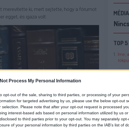
zt merevítette ki, mert sejtette, hogy a fórumot
MÉDIA
ter egget, és igaza volt:
Ninc
TOP 5
Íme, 
tökpu
Talán
Not Process My Personal Information
Való V
to opt-out of the sale, sharing to third parties, or processing of your per
Cicci
formation for targeted advertising by us, please use the below opt-out s
kenta
r selection. Please note that after your opt-out request is processed y
eing interest-based ads based on personal information utilized by us or
disclosed to third parties prior to your opt-out. You may separately opt-
Nézze
losure of your personal information by third parties on the IAB’s list of
nálunk