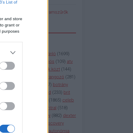
B’s List of
pedék benéz az Instagramszűrők
ti rögvalóságba
er and store
to grant or
ed purposes
SSZAVAK
a&e
(
133
)
abc
(
1958
)
ajánló
(
1699
)
(
112
)
amc
(
913
)
animációs
(
109
)
atv
n
(
531
)
baki
(
261
)
barátok közt
(
144
)
ág
(
130
)
bbc
(
403
)
beharangozó
(
281
)
(
314
)
blikk
(
338
)
bors
(
267
)
botrány
eaking
(
124
)
breaking bad
(
233
)
brit
sg
(
258
)
bulvár
(
995
)
cbs
(
1865
)
celeb
inemax
(
706
)
comedy central
(
518
)
58
)
csaj
(
177
)
csi
(
159
)
cw
(
882
)
dexter
(
247
)
discovery
(
249
)
discovery
(
111
)
doku
(
127
)
duna ii autonómia