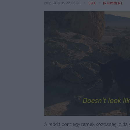
2018. JÚNIUS 27. 08:00
SIXX
16
KOMMENT
A reddit.com egy remek közösségi oldal