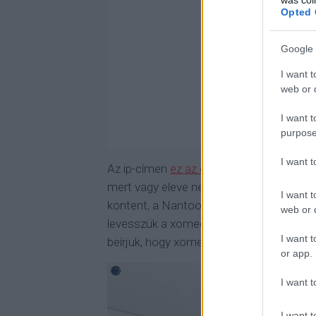
Opted 
Google 
I want t
web or d
I want t
purpose
I want 
Az ip-címen
ez az oldal
várja az embert, 
mert vagy eleve nem működőre tervezték
I want t
kontent, a Nantoone nevű júzer egyszerűe
web or d
levesszük a xomegát, és a megjelenő ol
I want t
beírjuk, hogy xomegach, akkor ezt kapjuk
or app.
I want t
I want t