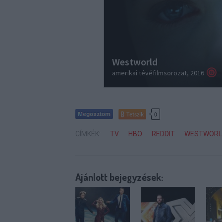
Tetszik
0
CÍMKÉK:
TV
HBO
REDDIT
WESTWORL
Ajánlott bejegyzések: