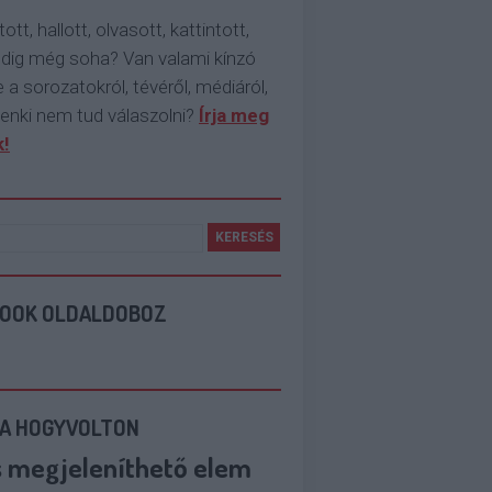
tott, hallott, olvasott, kattintott,
ddig még soha? Van valami kínzó
 a sorozatokról, tévéről, médiáról,
enki nem tud válaszolni?
Írja meg
!
BOOK OLDALDOBOZ
 A HOGYVOLTON
s megjeleníthető elem