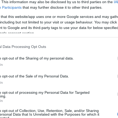
. This information may also be disclosed by us to third parties on the
IA
Participants
that may further disclose it to other third parties.
A Pum
mögöt
 that this website/app uses one or more Google services and may gath
including but not limited to your visit or usage behaviour. You may click 
 to Google and its third-party tags to use your data for below specifi
ogle consent section.
KULC
l Data Processing Opt Outs
24
(
312
)
amazon
o opt-out of the Sharing of my personal data.
(
217
)
ax
In
baroms
beszól
o opt-out of the Sale of my Personal Data.
(
320
)
br
In
(
512
)
b
to opt-out of processing my Personal Data for Targeted
(
108
)
c
ing.
In
cool
(
3
(
237
)
díj
o opt-out of Collection, Use, Retention, Sale, and/or Sharing
ersonal Data that Is Unrelated with the Purposes for which it
channel
lected.