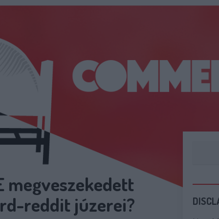
RE megveszekedett
d-reddit júzerei?
DISCL