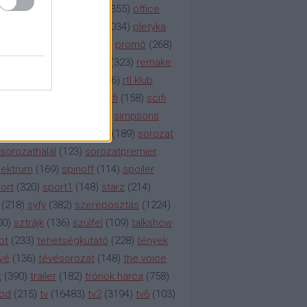
etflix
(
376
)
nézettség
(
1355
)
office
tt
(
159
)
per
(
208
)
pilot
(
1034
)
pletyka
litika
(
310
)
premier
(
135
)
promó
(
268
)
41
)
reality
(
1934
)
reklám
(
323
)
remake
tró
(
287
)
rtl
(
635
)
rtl ii
(
146
)
rtl klub
ajtóközlemény
(
116
)
sci-fi
(
158
)
scifi
 fi
(
533
)
showtime
(
794
)
simpsons
tcom
(
882
)
snl
(
276
)
soa
(
189
)
sorozat
sorozathalál
(
123
)
sorozatpremier
ektrum
(
169
)
spinoff
(
114
)
spoiler
ort
(
320
)
sport1
(
148
)
starz
(
214
)
(
218
)
syfy
(
382
)
szereposztás
(
1224
)
00
)
sztrájk
(
136
)
szülfel
(
109
)
talkshow
bt
(
233
)
tehetségkutató
(
228
)
tények
vé
(
136
)
tévésorozat
(
148
)
the voice
t
(
390
)
trailer
(
182
)
trónok harca
(
758
)
ood
(
215
)
tv
(
16483
)
tv2
(
3194
)
tv6
(
103
)