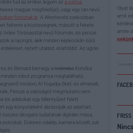
dolni tud az ember, legyen az
a sajtos
Olyat lá
 cheese magyar megfelelője), vagy egy Ian nevű
amit e
közben fotóztak le
. A Westworld szekcióban
kérdése
ehet feltenni a közösségnek, másutt a fekete
amire s
az Index Törzsasztal nevű fórumán, és persze
nekünk
zok a rajongói, akik minden képkockán sűrű
érdekeset, rejtett utalást, ésatöbbit. Az ugrás
lores és Bernard bemegy a
mátrixba
Kohóba
 minden robot programja megtalálható,
FACE
megnyerő modorú AI fogadja őket, és elmeséli,
liamék, Persze a valóságot megmutatni nem
ne be adatokat egy billentyűzet felett
t egy könyvtárként ábrázolják az adattárt,
FRISS
z összes látogató tudatának digitális mása,
olcokat, Dolores odalép, kamera közelít, pár
Ninc
vágás.