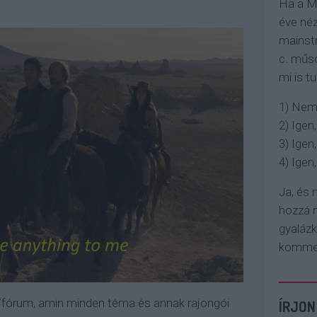
Ha a M
éve néz
mainstr
c. műso
mi is tu
1) Nem
2) Igen,
3) Igen,
4) Igen, 
Ja, és
hozzá n
gyaláz
komment
/fórum, amin minden téma és annak rajongói
ÍRJON