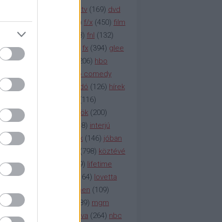
na televízió
(
1212
)
duna tv
(
169
)
dvd
őzetes
(
123
)
emmy
(
189
)
f/x
(
450
)
film
ilmmúzeum
(
903
)
film
(
338
)
fnl
(
132
)
1
)
fox
(
2048
)
fringe
(
163
)
fx
(
394
)
glee
ace klinika
(
173
)
gyász
(
206
)
hbo
HBO
(
107
)
hbo2
(
313
)
hbo comedy
imym
(
154
)
hír
(
2037
)
híradó
(
126
)
hírek
rtv
(
126
)
history channel
(
116
)
nd
(
123
)
horror
(
150
)
hősök
(
200
)
164
)
humor
(
140
)
idol
(
248
)
interjú
ternet
(
484
)
itv
(
122
)
játék
(
146
)
jóban
an
(
119
)
kasza
(
229
)
kép
(
798
)
köztévé
itika
(
618
)
lapszemle
(
169
)
lifetime
sta
(
178
)
lost
(
498
)
lóvé
(
164
)
lovetta
1
(
1692
)
m2
(
991
)
mad men
(
109
)
rádió
(
119
)
médiaipar
(
389
)
mgm
okka
(
142
)
mtv
(
1149
)
mtva
(
264
)
nbc