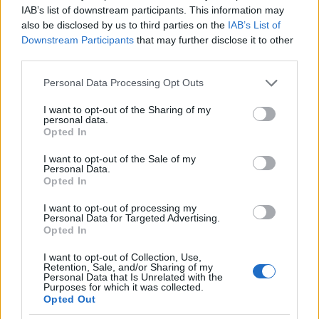
az, aki meghatározta a teljes évad nézőpontját, az
IAB’s list of downstream participants. This information may
esetek nagy részében miattuk volt olyan összevissza
also be disclosed by us to third parties on the
IAB’s List of
a narratíva, ahogy elmesélték a történetet. A
Downstream Participants
that may further disclose it to other
harmadik lehet Maeve, vagy lehetne kevésbé kötött
third parties.
és inkább az egy-egy epizódnak kellene egy egy
nézőpontkarakter, mintsem a teljes évadnak.
Please note that this website/app uses one or more Google
Personal Data Processing Opt Outs
services and may gather and store information including but
not limited to your visit or usage behaviour. You may click to
I want to opt-out of the Sharing of my
personal data.
grant or deny consent to Google and its third-party tags to
Opted In
use your data for below specified purposes in below Google
consent section.
I want to opt-out of the Sale of my
Personal Data.
Opted In
I want to opt-out of processing my
Personal Data for Targeted Advertising.
Opted In
Ami még érdekes volt az epizódban, hogy a lakók
I want to opt-out of Collection, Use,
mennyországáról megjegyezte Dolores, hogy az
Retention, Sale, and/or Sharing of my
Personal Data that Is Unrelated with the
valójában csak egy újabb aranyozott kalitka. Ez egy
Purposes for which it was collected.
teljesen jogos nézőpont, amitől mindenkinek, aki
Opted Out
odakerült, elég szomorú a sorsa. Elsőre azt