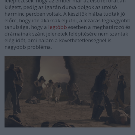
leleplezések, hogy az ember már az első fél órában
kiégett, pedig az igazán durva dolgok az utolsó
harminc percben voltak. A készítők hiába tudták jó
előre, hogy ide akarnak eljutni, a lezárás legnagyobb
tanulsága, hogy a
legtöbb
esetben a meghatározó és
drámainak szánt jelenetek felépítésére nem szántak
elég időt, ami nálam a követhetetlenségnél is
nagyobb probléma.