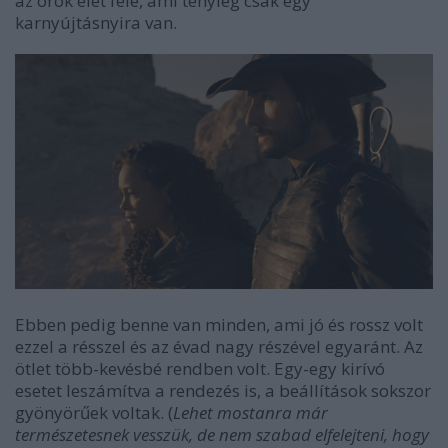
az örök élet felé, ami tényleg csak egy
karnyújtásnyira van.
Ebben pedig benne van minden, ami jó és rossz volt
ezzel a résszel és az évad nagy részével egyaránt. Az
ötlet több-kevésbé rendben volt. Egy-egy kirívó
esetet leszámítva a rendezés is, a beállítások sokszor
gyönyörűek voltak. (
Lehet mostanra már
természetesnek vesszük, de nem szabad elfelejteni, hogy