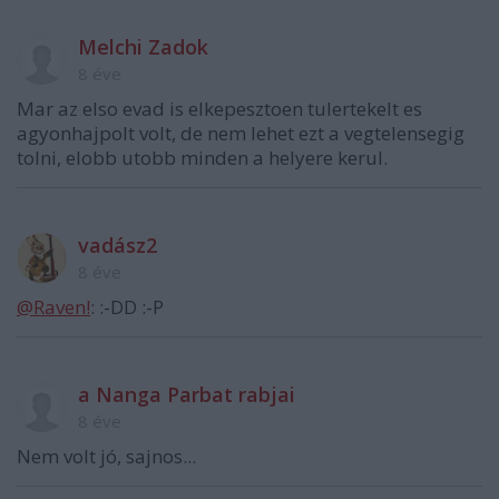
Melchi Zadok
8 éve
Mar az elso evad is elkepesztoen tulertekelt es
agyonhajpolt volt, de nem lehet ezt a vegtelensegig
tolni, elobb utobb minden a helyere kerul.
vadász2
8 éve
@Raven!
: :-DD :-P
a Nanga Parbat rabjai
8 éve
Nem volt jó, sajnos...