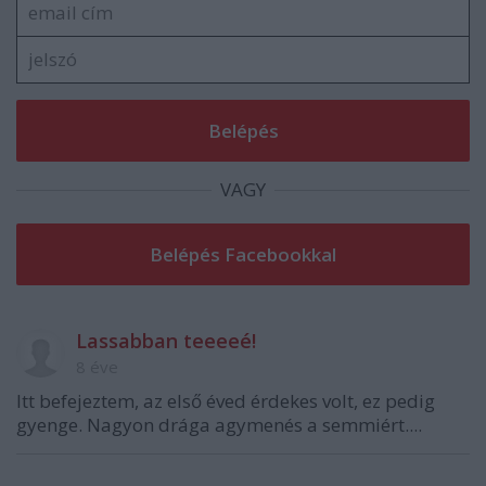
VAGY
Lassabban teeeeé!
8 éve
Itt befejeztem, az első éved érdekes volt, ez pedig
gyenge. Nagyon drága agymenés a semmiért....