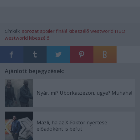
Címkék:
sorozat
spoiler
finálé
kibeszélő
westworld
HBO
westworld kibeszélő
Ajánlott bejegyzések:
Nyár, mi? Uborkaszezon, ugye? Muhaha!
Mázli, ha az X-Faktor nyertese
előadóként is befut