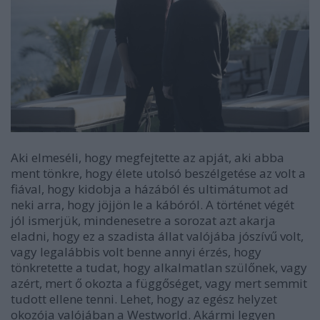
Aki elmeséli, hogy megfejtette az apját, aki abba
ment tönkre, hogy élete utolsó beszélgetése az volt a
fiával, hogy kidobja a házából és ultimátumot ad
neki arra, hogy jöjjön le a kábóról. A történet végét
jól ismerjük, mindenesetre a sorozat azt akarja
eladni, hogy ez a szadista állat valójába jószívű volt,
vagy legalábbis volt benne annyi érzés, hogy
tönkretette a tudat, hogy alkalmatlan szülőnek, vagy
azért, mert ő okozta a függőséget, vagy mert semmit
tudott ellene tenni. Lehet, hogy az egész helyzet
okozója valójában a Westworld. Akármi legyen