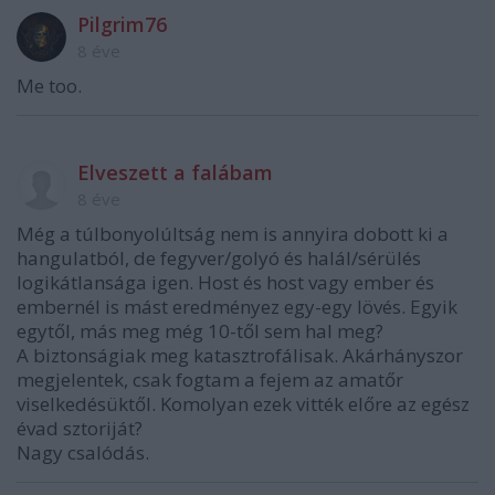
Pilgrim76
8 éve
Me too.
Elveszett a falábam
8 éve
Még a túlbonyolúltság nem is annyira dobott ki a
hangulatból, de fegyver/golyó és halál/sérülés
logikátlansága igen. Host és host vagy ember és
embernél is mást eredményez egy-egy lövés. Egyik
egytől, más meg még 10-től sem hal meg?
A biztonságiak meg katasztrofálisak. Akárhányszor
megjelentek, csak fogtam a fejem az amatőr
viselkedésüktől. Komolyan ezek vitték előre az egész
évad sztoriját?
Nagy csalódás.