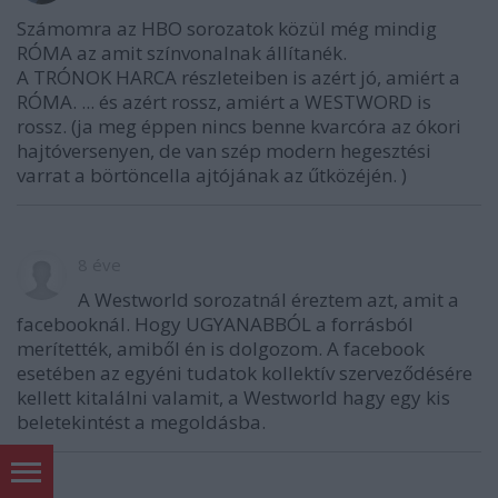
Számomra az HBO sorozatok közül még mindig
RÓMA az amit színvonalnak állítanék.
A TRÓNOK HARCA részleteiben is azért jó, amiért a
RÓMA. ... és azért rossz, amiért a WESTWORD is
rossz. (ja meg éppen nincs benne kvarcóra az ókori
hajtóversenyen, de van szép modern hegesztési
varrat a börtöncella ajtójának az űtközéjén. )
8 éve
A Westworld sorozatnál éreztem azt, amit a
facebooknál. Hogy UGYANABBÓL a forrásból
merítették, amiből én is dolgozom. A facebook
esetében az egyéni tudatok kollektív szerveződésére
kellett kitalálni valamit, a Westworld hagy egy kis
beletekintést a megoldásba.