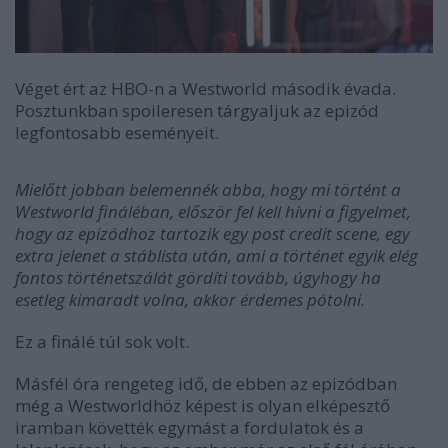
Véget ért az HBO-n a Westworld második évada.
Posztunkban spoileresen tárgyaljuk az epizód
legfontosabb eseményeit.
Mielőtt jobban belemennék abba, hogy mi történt a
Westworld fináléban, először fel kell hívni a figyelmet,
hogy az epizódhoz tartozik egy post credit scene, egy
extra jelenet a stáblista után, ami a történet egyik elég
fontos történetszálát gördíti tovább, úgyhogy ha
esetleg kimaradt volna, akkor érdemes pótolni.
Ez a finálé túl sok volt.
Másfél óra rengeteg idő, de ebben az epizódban
még a Westworldhöz képest is olyan elképesztő
iramban követték egymást a fordulatok és a