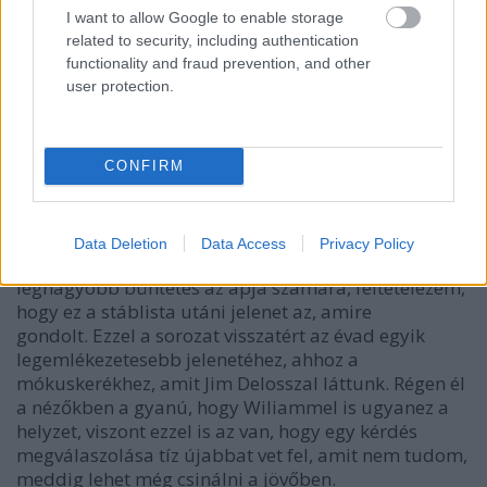
I want to allow Google to enable storage
related to security, including authentication
functionality and fraud prevention, and other
user protection.
CONFIRM
Data Deletion
Data Access
Privacy Policy
Emily korábban azt mondta, hogy ő tudja mi lehet a
legnagyobb büntetés az apja számára, feltételezem,
hogy ez a stáblista utáni jelenet az, amire
gondolt. Ezzel a sorozat visszatért az évad egyik
legemlékezetesebb jelenetéhez, ahhoz a
mókuskerékhez, amit Jim Delosszal láttunk. Régen él
a nézőkben a gyanú, hogy Wiliammel is ugyanez a
helyzet, viszont ezzel is az van, hogy egy kérdés
megválaszolása tíz újabbat vet fel, amit nem tudom,
meddig lehet még csinálni a jövőben.