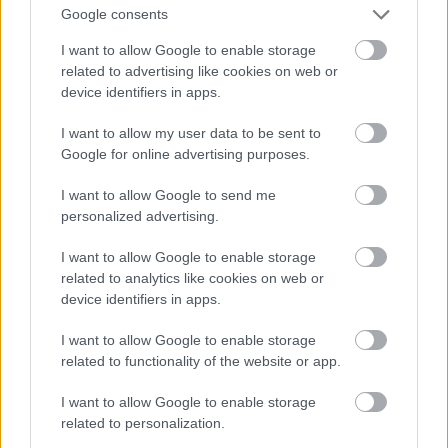
mondanám, hogy erre úgy gondol a sorozat, ahol
Google consents
egyetlen érdekes történetet sem tudna elmondani,
I want to allow Google to enable storage
mert minden hiányzik onnan, amire a történetet meg
related to advertising like cookies on web or
a csavarokat építik. Leszámítva a lakókat, persze.
device identifiers in apps.
Viszont nagy hiba lenne, ha Teddy és Akecheta
I want to allow my user data to be sent to
távozna ezzel a sorozatból. Utóbbinak, azt hiszem, ez
Google for online advertising purposes.
volt a búcsú, de előbbit szerintem a Ms. Hale
testében lévő Dolores vitte a táskájában, és látjuk
I want to allow Google to send me
még viszont. Mindenesetre Teddyvel kapcsolatban
personalized advertising.
elgondolkodtam, hogy ez a börtön valójában annak
a negatívja-e, amiben Jim Delost, illetve a stáblista
I want to allow Google to enable storage
utáni jelenetben Williamet láttuk. Mindkettő börtön,
related to analytics like cookies on web or
de az, amiben William került az az igazán
device identifiers in apps.
elviselhetetlen. Doloresnek és lehet Maeve-nek is ez a
I want to allow Google to enable storage
mennyország is ugyanolyan börtön lenne. Ez egy
related to functionality of the website or app.
érdekes filozófiai kérdés, amivel feltételezem soha
többé nem foglalkozik majd a Westworld.
I want to allow Google to enable storage
related to personalization.