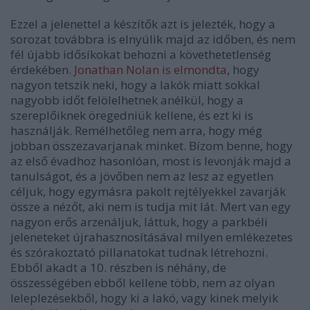
Ezzel a jelenettel a készítők azt is jelezték, hogy a
sorozat továbbra is elnyúlik majd az időben, és nem
fél újabb idősíkokat behozni a követhetetlenség
érdekében.
Jonathan Nolan is elmondta
, hogy
nagyon tetszik neki, hogy a lakók miatt sokkal
nagyobb időt felölelhetnek anélkül, hogy a
szereplőiknek öregedniük kellene, és ezt ki is
használják. Remélhetőleg nem arra, hogy még
jobban összezavarjanak minket. Bízom benne, hogy
az első évadhoz hasonlóan, most is levonják majd a
tanulságot, és a jövőben nem az lesz az egyetlen
céljuk, hogy egymásra pakolt rejtélyekkel zavarják
össze a nézőt, aki nem is tudja mit lát. Mert van egy
nagyon erős arzenáljuk, láttuk, hogy a parkbéli
jeleneteket újrahasznosításával milyen emlékezetes
és szórakoztató pillanatokat tudnak létrehozni.
Ebből akadt a 10. részben is néhány, de
összességében ebből kellene több, nem az olyan
leleplezésekből, hogy ki a lakó, vagy kinek melyik