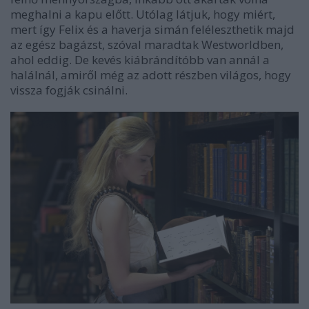
meghalni a kapu előtt. Utólag látjuk, hogy miért,
mert így Felix és a haverja simán feléleszthetik majd
az egész bagázst, szóval maradtak Westworldben,
ahol eddig. De kevés kiábrándítóbb van annál a
halálnál, amiről még az adott részben világos, hogy
vissza fogják csinálni.