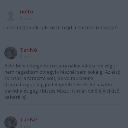
nolto
8 éve
Lesz még valaki, aki nézi majd a harmadik évadot?
TanNé
8 éve
Bele-bele nézegettem csatornákat váltva, de végül
nem ragadtam ott egyik résznél sem sokáig. Az első
sorozat is fárasztó volt, de voltak benne
dramaturgiaolag jól felépített részek. Ez inkább
paródia és geg. (biztos készül is már belőle kicikiző
kabaré is)
TanNé
8 éve