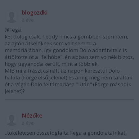
blogozdki
8 éve
@Fega:
két dolog csak. Teddy nincs a gömbben szerintem,
az ajtón átkelőknek sem volt semmi a
memóriájában, így gondolom Dolo adatátvitele is
áttöltötte őt a "felhőbe". én abban sem volnék biztos,
hogy ugyanoda került, mint a többiek.
MIB mi a frászt csinált tíz napon keresztül Dolo
halála (Forge első jelenet) és amíg meg nem találták
őt a végén Dolo feltámadása "után" (Forge második
jelenet)?
Nézőke
8 éve
..tökéletesen összefoglalta Fega a gondolatainkat.