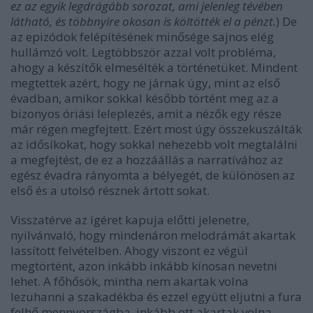
ez az egyik legdrágább sorozat, ami jelenleg tévében
látható, és többnyire okosan is költötték el a pénzt.
) De
az epizódok felépítésének minősége sajnos elég
hullámzó volt. Legtöbbször azzal volt probléma,
ahogy a készítők elmesélték a történetüket. Mindent
megtettek azért, hogy ne járnak úgy, mint az első
évadban, amikor sokkal később történt meg az a
bizonyos óriási leleplezés, amit a nézők egy része
már régen megfejtett. Ezért most úgy összekuszálták
az idősíkokat, hogy sokkal nehezebb volt megtalálni
a megfejtést, de ez a hozzáállás a narratívához az
egész évadra rányomta a bélyegét, de különösen az
első és a utolsó résznek ártott sokat.
Visszatérve az ígéret kapuja előtti jelenetre,
nyilvánvaló, hogy mindenáron melodrámát akartak
lassított felvételben. Ahogy viszont ez végül
megtörtént, azon inkább inkább kínosan nevetni
lehet. A főhősök, mintha nem akartak volna
lezuhanni a szakadékba és ezzel együtt eljutni a fura
felhő mennyországba, inkább ott akartak volna