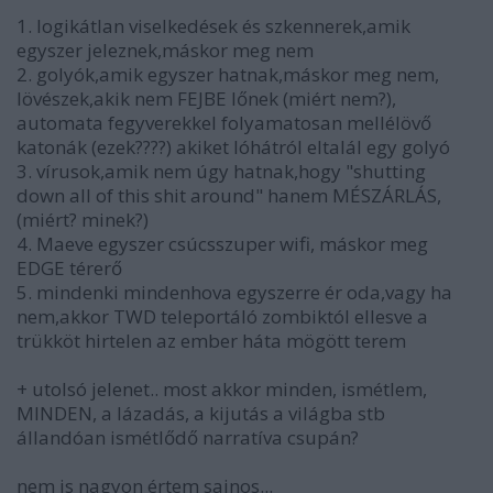
1. logikátlan viselkedések és szkennerek,amik
egyszer jeleznek,máskor meg nem
2. golyók,amik egyszer hatnak,máskor meg nem,
lövészek,akik nem FEJBE lőnek (miért nem?),
automata fegyverekkel folyamatosan mellélövő
katonák (ezek????) akiket lóhátról eltalál egy golyó
3. vírusok,amik nem úgy hatnak,hogy "shutting
down all of this shit around" hanem MÉSZÁRLÁS,
(miért? minek?)
4. Maeve egyszer csúcsszuper wifi, máskor meg
EDGE térerő
5. mindenki mindenhova egyszerre ér oda,vagy ha
nem,akkor TWD teleportáló zombiktól ellesve a
trükköt hirtelen az ember háta mögött terem
+ utolsó jelenet.. most akkor minden, ismétlem,
MINDEN, a lázadás, a kijutás a világba stb
állandóan ismétlődő narratíva csupán?
nem is nagyon értem sajnos...