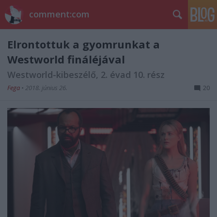
comment:com
Elrontottuk a gyomrunkat a
Westworld fináléjával
Westworld-kibeszélő, 2. évad 10. rész
Fega
•
2018. június 26.
20