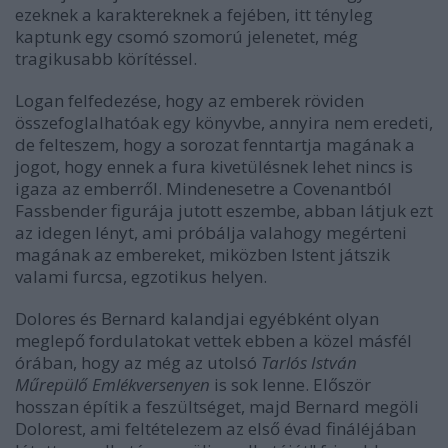
ezeknek a karaktereknek a fejében, itt tényleg
kaptunk egy csomó szomorú jelenetet, még
tragikusabb körítéssel.
Logan felfedezése, hogy az emberek röviden
összefoglalhatóak egy könyvbe, annyira nem eredeti,
de felteszem, hogy a sorozat fenntartja magának a
jogot, hogy ennek a fura kivetülésnek lehet nincs is
igaza az emberről. Mindenesetre a Covenantból
Fassbender figurája jutott eszembe, abban látjuk ezt
az idegen lényt, ami próbálja valahogy megérteni
magának az embereket, miközben Istent játszik
valami furcsa, egzotikus helyen.
Dolores és Bernard kalandjai egyébként olyan
meglepő fordulatokat vettek ebben a közel másfél
órában, hogy az még az utolsó
Tarlós István
Műrepülő Emlékversenyen
is sok lenne. Először
hosszan építik a feszültséget, majd Bernard megöli
Dolorest, ami feltételezem az első évad fináléjában