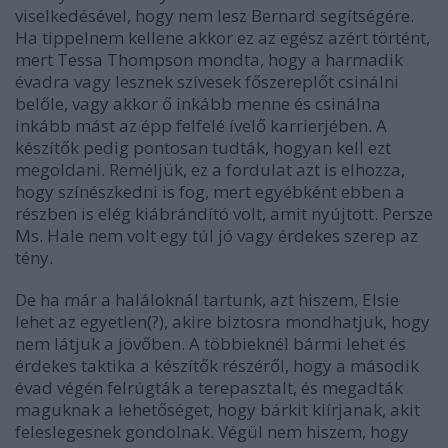
viselkedésével, hogy nem lesz Bernard segítségére.
Ha tippelnem kellene akkor ez az egész azért történt,
mert Tessa Thompson mondta, hogy a harmadik
évadra vagy lesznek szívesek főszereplőt csinálni
belőle, vagy akkor ő inkább menne és csinálna
inkább mást az épp felfelé ívelő karrierjében. A
készítők pedig pontosan tudták, hogyan kell ezt
megoldani. Reméljük, ez a fordulat azt is elhozza,
hogy színészkedni is fog, mert egyébként ebben a
részben is elég kiábrándító volt, amit nyújtott. Persze
Ms. Hale nem volt egy túl jó vagy érdekes szerep az
tény.
De ha már a haláloknál tartunk, azt hiszem, Elsie
lehet az egyetlen(?), akire biztosra mondhatjuk, hogy
nem látjuk a jövőben. A többieknél bármi lehet és
érdekes taktika a készítők részéről, hogy a második
évad végén felrúgták a terepasztalt, és megadták
maguknak a lehetőséget, hogy bárkit kiírjanak, akit
feleslegesnek gondolnak. Végül nem hiszem, hogy