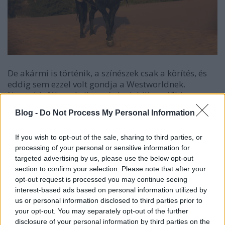
De akármi is történik, a színészek csak a körítés, és
eddig sem ezzel volt gondja a Westworldnek.
Nagyobb fókusz kellene, és ha lebilincselőbb
epizódokat szállítanak, akkor nem az lesz majd a
Blog -
Do Not Process My Personal Information
legérdekesebb dolog az egészben, hogy az epizód
után megpróbáljuk megfejteni, hogy mégis mi a
If you wish to opt-out of the sale, sharing to third parties, or
fene történt. Erre két példa volt, az egyik a sógun
processing of your personal or sensitive information for
világ a másik pedig Akecheta epizódja, ami
targeted advertising by us, please use the below opt-out
megmutatta, hogy nem kell ködösíteni ahhoz, hogy
section to confirm your selection. Please note that after your
érdekes legyen a sorozat.
opt-out request is processed you may continue seeing
interest-based ads based on personal information utilized by
Remélhetőleg a harmadik évadra inkább jellemző
us or personal information disclosed to third parties prior to
lesz a fókusz, a készítők azt mondták, hogy az első
your opt-out. You may separately opt-out of the further
évadban Dolores a másodikban inkább Bernard volt
disclosure of your personal information by third parties on the