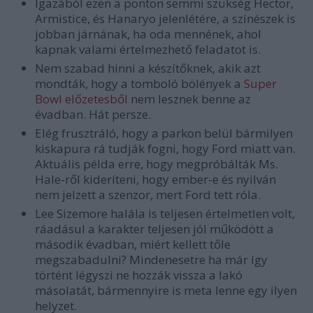
Igazából ezen a ponton semmi szükség Hector,
Armistice, és Hanaryo jelenlétére, a színészek is
jobban járnának, ha oda mennének, ahol
kapnak valami értelmezhető feladatot is.
Nem szabad hinni a készítőknek, akik azt
mondták, hogy a tomboló bölények a
Super
Bowl előzetesből
nem lesznek benne az
évadban. Hát persze.
Elég frusztráló, hogy a parkon belül bármilyen
kiskapura rá tudják fogni, hogy Ford miatt van.
Aktuális példa erre, hogy megpróbálták Ms.
Hale-ről kideríteni, hogy ember-e és nyilván
nem jelzett a szenzor, mert Ford tett róla.
Lee Sizemore halála is teljesen értelmetlen volt,
ráadásul a karakter teljesen jól működött a
második évadban, miért kellett tőle
megszabadulni? Mindenesetre ha már így
történt légyszi ne hozzák vissza a lakó
másolatát, bármennyire is meta lenne egy ilyen
helyzet.