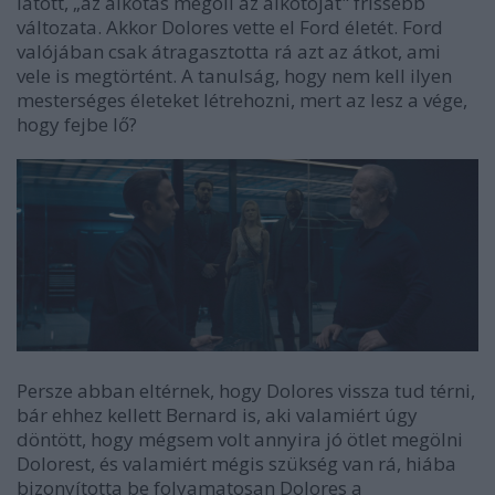
látott,
„
az alkotás megöli az alkotóját" frissebb
változata. Akkor Dolores vette el Ford életét. Ford
valójában csak átragasztotta rá azt az átkot, ami
vele is megtörtént. A tanulság, hogy nem kell ilyen
mesterséges életeket létrehozni, mert az lesz a vége,
hogy fejbe lő?
Persze abban eltérnek, hogy Dolores vissza tud térni,
bár ehhez kellett Bernard is, aki valamiért úgy
döntött, hogy mégsem volt annyira jó ötlet megölni
Dolorest, és valamiért mégis szükség van rá, hiába
bizonyította be folyamatosan Dolores a