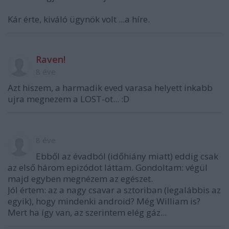
Kár érte, kiváló ügynök volt ...a híre.
Raven!
8 éve
Azt hiszem, a harmadik eved varasa helyett inkabb
ujra megnezem a LOST-ot... :D
8 éve
Ebből az évadból (időhiány miatt) eddig csak
az első három epizódot láttam. Gondoltam: végül
majd egyben megnézem az egészet.
Jól értem: az a nagy csavar a sztoriban (legalábbis az
egyik), hogy mindenki android? Még William is?
Mert ha így van, az szerintem elég gáz...