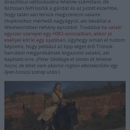
drasztikus változásokra lehetne számítani, de
biztosan felfrissítik a gárdát és az jutott eszembe,
hogy talán van tervük megszerezni valami
Hopkinshoz mérhető nagyágyút, aki bevállal a
Westworldben néhány epizódot. Továbbá
ha valaki
egyszer szerepel egy HBO-sorozatban, akkor jó
eséllyel köt ki egy újabban
, úgyhogy simán el tudom
képzelni, hogy például az épp véget érő Trónok
harcából megpróbálnak leigazolni valakit, aki
kapható erre. (
Peter Dinklage-et simán át lehetne
hozni, de lehet nem akarna rögtön elköteleződni egy
ilyen hosszú szerep után.
)