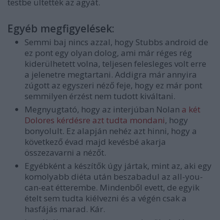
testbe ültették az agyát.
Egyéb megfigyelések:
Semmi baj nincs azzal, hogy Stubbs android de
ez pont egy olyan dolog, ami már réges rég
kiderülhetett volna, teljesen felesleges volt erre
a jelenetre megtartani. Addigra már annyira
zúgott az egyszeri néző feje, hogy ez már pont
semmilyen érzést nem tudott kiváltani.
Megnyugtató, hogy az interjúban Nolan
a két
Dolores kérdésre azt tudta mondani
, hogy
bonyolult. Ez alapján nehéz azt hinni, hogy a
következő évad majd kevésbé akarja
összezavarni a nézőt.
Egyébként a készítők úgy jártak, mint az, aki egy
komolyabb diéta után beszabadul az all-you-
can-eat étterembe. Mindenből evett, de egyik
ételt sem tudta kiélvezni és a végén csak a
hasfájás marad. Kár.