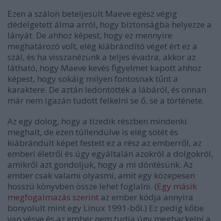
Ezen a szálon beteljesült Maeve egész végig
dédelgetett álma arról, hogy biztonságba helyezze a
lányát. De ahhoz képest, hogy ez mennyire
meghatározó volt, elég kiábrándító véget ért ez a
szál, és ha visszanézünk a teljes évadra, akkor az
látható, hogy Maeve kevés figyelmet kapott ahhoz
képest, hogy sokáig milyen fontosnak tűnt a
karaktere. De aztán ledöntötték a lábáról, és onnan
már nem igazán tudott felkelni se ő, se a története.
Az egy dolog, hogy a tizedik részben mindenki
meghalt, de ezen túllendülve is elég sötét és
kiábrándult képet festett ez a rész az emberről, az
emberi életről és úgy egyáltalán azokról a dolgokról,
amikről azt gondoljuk, hogy a mi döntésünk. Az
ember csak valami olyasmi, amit egy közepesen
hosszú könyvben össze lehet foglalni. (
Egy másik
megfogalmazás szerint
az ember kódja annyira
bonyolult mint egy Linux 1991-ből.) Ez pedig kőbe
van vésve és az ember nem tudja úgy meghackelni a