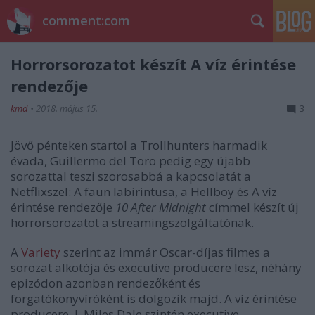
comment:com
Horrorsorozatot készít A víz érintése
rendezője
kmd
•
2018. május 15.
3
Jövő pénteken startol a Trollhunters harmadik
évada, Guillermo del Toro pedig egy újabb
sorozattal teszi szorosabbá a kapcsolatát a
Netflixszel: A faun labirintusa, a Hellboy és A víz
érintése rendezője
10 After Midnight
címmel készít új
horrorsorozatot a streamingszolgáltatónak.
A
Variety
szerint az immár Oscar-díjas filmes a
sorozat alkotója és executive producere lesz, néhány
epizódon azonban rendezőként és
forgatókönyvíróként is dolgozik majd. A víz érintése
producere, J. Miles Dale szintén executive