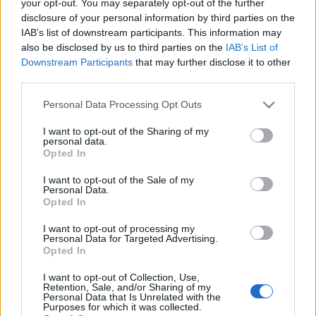
your opt-out. You may separately opt-out of the further
Kettősen mér a Médiatanács mércéje
disclosure of your personal information by third parties on the
IAB’s list of downstream participants. This information may
also be disclosed by us to third parties on the
IAB’s List of
Downstream Participants
that may further disclose it to other
Amerikai legnagyobb
third parties.
szupermarkethálózata is beszáll a
Please note that this website/app uses one or more Google
sorozatbizniszbe
Personal Data Processing Opt Outs
services and may gather and store information including but
not limited to your visit or usage behaviour. You may click to
I want to opt-out of the Sharing of my
personal data.
grant or deny consent to Google and its third-party tags to
Opted In
Huszti Kata nyerte az első Exatlon
use your data for below specified purposes in below Google
Hungaryt
consent section.
I want to opt-out of the Sale of my
Personal Data.
Opted In
I want to opt-out of processing my
Zsinórban a második Trónok harca-rész
Personal Data for Targeted Advertising.
is kiszivárgott
Opted In
I want to opt-out of Collection, Use,
Retention, Sale, and/or Sharing of my
Personal Data that Is Unrelated with the
Az RTL új műsora olyan, mint a Donnie
Purposes for which it was collected.