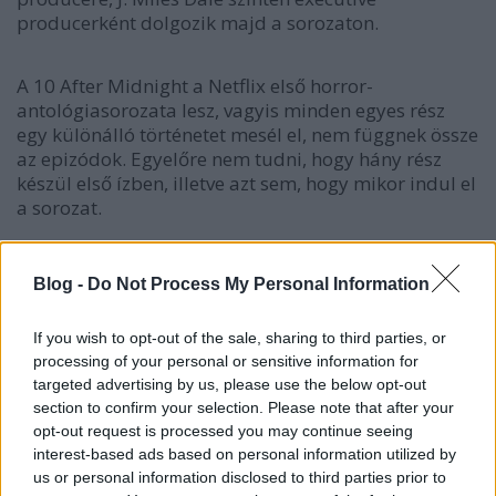
producerként dolgozik majd a sorozaton.
A 10 After Midnight a Netflix első horror-
antológiasorozata lesz, vagyis minden egyes rész
egy különálló történetet mesél el, nem függnek össze
az epizódok. Egyelőre nem tudni, hogy hány rész
készül első ízben, illetve azt sem, hogy mikor indul el
a sorozat.
Blog -
Do Not Process My Personal Information
Címkék:
sorozat
horror
guillermo del toro
netflix
If you wish to opt-out of the sale, sharing to third parties, or
processing of your personal or sensitive information for
targeted advertising by us, please use the below opt-out
section to confirm your selection. Please note that after your
opt-out request is processed you may continue seeing
Ajánlott bejegyzések:
interest-based ads based on personal information utilized by
us or personal information disclosed to third parties prior to