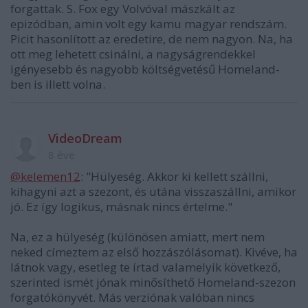
forgattak. S. Fox egy Volvóval mászkált az
epizódban, amin volt egy kamu magyar rendszám.
Picit hasonlított az eredetire, de nem nagyon. Na, ha
ott meg lehetett csinálni, a nagyságrendekkel
igényesebb és nagyobb költségvetésű Homeland-
ben is illett volna.
VideoDream
8 éve
@kelemen12
: "Hülyeség. Akkor ki kellett szállni,
kihagyni azt a szezont, és utána visszaszállni, amikor
jó. Ez így logikus, másnak nincs értelme."
Na, ez a hülyeség (különösen amiatt, mert nem
neked címeztem az első hozzászólásomat). Kivéve, ha
látnok vagy, esetleg te írtad valamelyik következő,
szerinted ismét jónak minősíthető Homeland-szezon
forgatókönyvét. Más verziónak valóban nincs