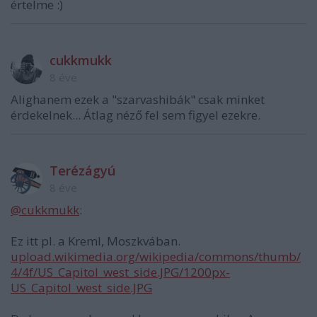
értelme :)
cukkmukk
8 éve
Alighanem ezek a "szarvashibák" csak minket
érdekelnek... Átlag néző fel sem figyel ezekre.
Terézágyú
8 éve
@cukkmukk
:
Ez itt pl. a Kreml, Moszkvában.
upload.wikimedia.org/wikipedia/commons/thumb/
4/4f/US_Capitol_west_side.JPG/1200px-
US_Capitol_west_side.JPG