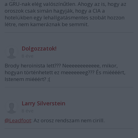
a GRU-nak elég valószínűtlen. Ahogy az is, hogy az
oroszok csak simán hagyják, hogy a CIA a
hotelükben egy lehallgatásmentes szobát hozzon
létre, nem kameráznak be semmit.
Dolgozzatok!
8 éve
Brody heroinista lett??? Neeeeeeeeeeee, mikor,
hogyan történhetett ez meeeeeeeg??? És miéééért,
Istenem miééért? ;(
Larry Silverstein
8 éve
@Leadfoot
: Az orosz rendszam nem cirill.