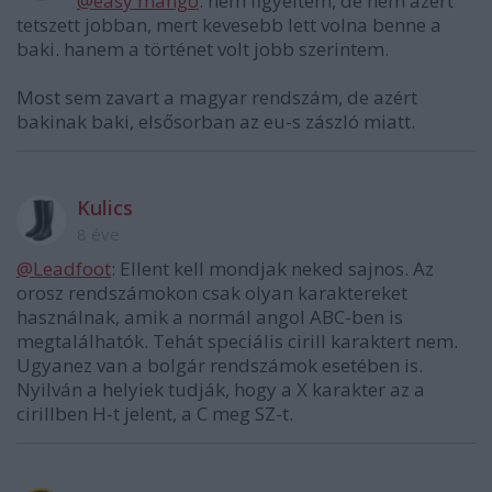
@easy mango
: nem figyeltem, de nem azért
tetszett jobban, mert kevesebb lett volna benne a
baki. hanem a történet volt jobb szerintem.
Most sem zavart a magyar rendszám, de azért
bakinak baki, elsősorban az eu-s zászló miatt.
Kulics
8 éve
@Leadfoot
: Ellent kell mondjak neked sajnos. Az
orosz rendszámokon csak olyan karaktereket
használnak, amik a normál angol ABC-ben is
megtalálhatók. Tehát speciális cirill karaktert nem.
Ugyanez van a bolgár rendszámok esetében is.
Nyilván a helyiek tudják, hogy a X karakter az a
cirillben H-t jelent, a C meg SZ-t.