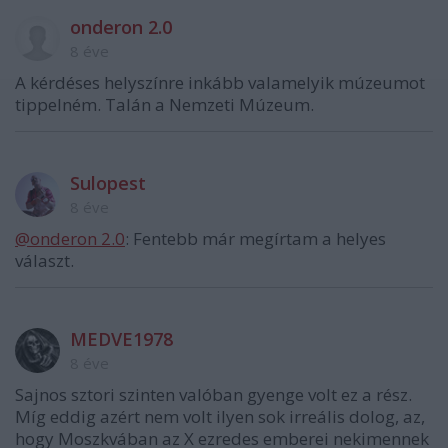
onderon 2.0
8 éve
A kérdéses helyszínre inkább valamelyik múzeumot
tippelném. Talán a Nemzeti Múzeum.
Sulopest
8 éve
@onderon 2.0
: Fentebb már megírtam a helyes
választ.
MEDVE1978
8 éve
Sajnos sztori szinten valóban gyenge volt ez a rész.
Míg eddig azért nem volt ilyen sok irreális dolog, az,
hogy Moszkvában az X ezredes emberei nekimennek