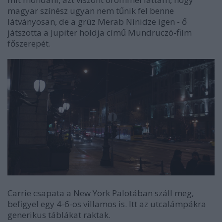
magyar színész ugyan nem tűnik fel benne
látványosan, de a grúz Merab Ninidze igen - ő
játszotta a Jupiter holdja című Mundruczó-film
főszerepét.
Carrie csapata a New York Palotában száll meg,
befigyel egy 4-6-os villamos is. Itt az utcalámpákra
generikus táblákat raktak.