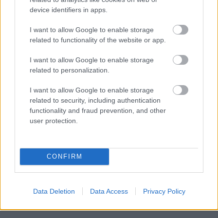
Gellérthegy a "Szabadság"-szoborral.
device identifiers in apps.
Egyébként ez az epizód teljesen hiteltelen: a
I want to allow Google to enable storage
ruszkikból hülyét csinál Moszkvában (és környékén)
related to functionality of the website or app.
egy állig felfegyverzett amerikai kommandó. Ugyan
már...
I want to allow Google to enable storage
A Simone nevű nő, ahelyett hogy lelőné Carriet,
related to personalization.
parókát cserél vele, és elmenekül az őt nyilván
bebörtönözni szándékozó amerikaiakkal, ahelyett
I want to allow Google to enable storage
hogy Yevgenijre bízná magát, akivel valszeg több
related to security, including authentication
sansza lenne.
functionality and fraud prevention, and other
user protection.
EzTutiNemFoglalt
8 éve
CONFIRM
Szerintem az volt necces, hogy egy ilyen belháborút
megengedne Putin Moszkva közepén.
Data Deletion
Data Access
Privacy Policy
Ezt elhiszi valaki? Az amcsi nézők talán.