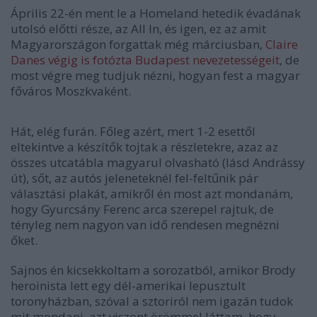
Április 22-én ment le a Homeland hetedik évadának
utolsó előtti része, az All In, és igen, ez az amit
Magyarországon forgattak még márciusban,
Claire
Danes végig is fotózta Budapest nevezetességeit
, de
most végre meg tudjuk nézni, hogyan fest a magyar
főváros Moszkvaként.
Hát, elég furán. Főleg azért, mert 1-2 esettől
eltekintve a készítők tojtak a részletekre, azaz az
összes utcatábla magyarul olvasható (lásd Andrássy
út), sőt, az autós jeleneteknél fel-feltűnik pár
választási plakát, amikről én most azt mondanám,
hogy Gyurcsány Ferenc arca szerepel rajtuk, de
tényleg nem nagyon van idő rendesen megnézni
őket.
Sajnos én kicsekkoltam a sorozatból, amikor Brody
heroinista lett egy dél-amerikai lepusztult
toronyházban, szóval a sztoriról nem igazán tudok
mit mondani, azt viszont örömmel láttam, hogy