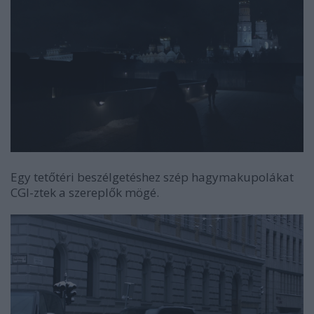
Egy tetőtéri beszélgetéshez szép hagymakupolákat
CGI-ztek a szereplők mögé.