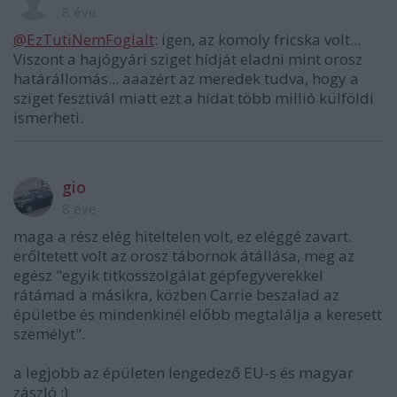
8 éve
@EzTutiNemFoglalt
: igen, az komoly fricska volt...
Viszont a hajógyári sziget hídját eladni mint orosz
határállomás... aaazért az meredek tudva, hogy a
sziget fesztivál miatt ezt a hidat több millió külföldi
ismerheti.
gio
8 éve
maga a rész elég hiteltelen volt, ez eléggé zavart.
erőltetett volt az orosz tábornok átállása, meg az
egész "egyik titkosszolgálat gépfegyverekkel
rátámad a másikra, közben Carrie beszalad az
épületbe és mindenkinél előbb megtalálja a keresett
személyt".
a legjobb az épületen lengedező EU-s és magyar
zászló :)