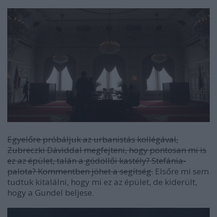
Egyelőre próbáljuk az urbanistás kollégával,
Zubreczki Dáviddal megfejteni, hogy pontosan mi is
ez az épület, talán a gödöllői kastély? Stefánia-
palota? Kommentben jöhet a segítség.
Elsőre mi sem
tudtuk kitalálni, hogy mi ez az épület, de kiderült,
hogy a Gundel beljese.