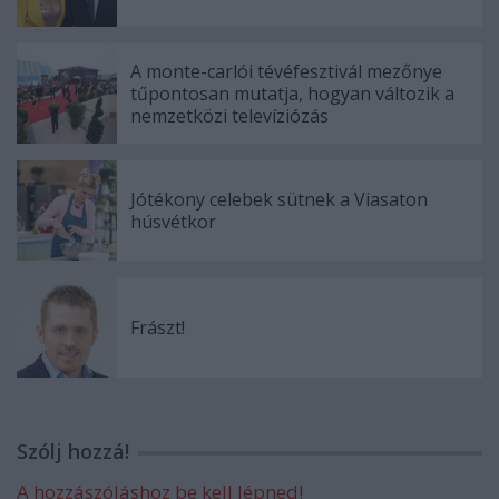
A monte-carlói tévéfesztivál mezőnye
tűpontosan mutatja, hogyan változik a
nemzetközi televíziózás
Jótékony celebek sütnek a Viasaton
húsvétkor
Frászt!
Szólj hozzá!
A hozzászóláshoz be kell lépned!