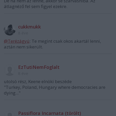
De ha nem az lenne, akkor se szarvashiba. Az
átlagnéző fel sem figyel ezekre.
cukkmukk
8 éve
@Terézágyú
: Te megint csak okos akartál lenni,
aztán nem sikerült.
EzTutiNemFoglalt
8 éve
utolsó rész, Keene elnöki beszéde
"Turkey, Poland, Hungary where democracies are
dying..."
Passiflora Incarnata (törölt)