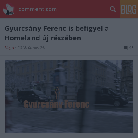
comment:com
Gyurcsány Ferenc is befigyel a
Homeland új részében
klágd
•
2018. április 24.
48