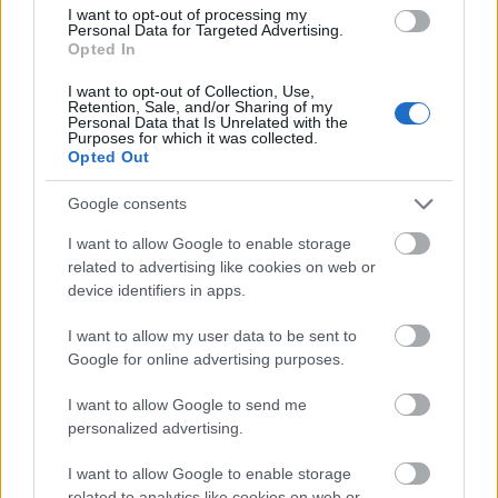
@kelemen12
: "Filmekből ugyancsak több van,
I want to opt-out of processing my
azokból is vannak ilyen szemléző bejegyzések? "
Personal Data for Targeted Advertising.
Opted In
Egy tévés blogon? Szerinted? :-)
I want to opt-out of Collection, Use,
Retention, Sale, and/or Sharing of my
Personal Data that Is Unrelated with the
Purposes for which it was collected.
Opted Out
8 éve
@kelemen12
: ebben mi a logikus?
Google consents
I want to allow Google to enable storage
Nekem például megváltás volt, hogy felkötötték,
related to advertising like cookies on web or
mert olyan irritálóan szar színész, hogy most hirtelen
device identifiers in apps.
kevés hasonló jut eszembe (igaz, pár kivétellel nem
nagyon nézek filmeket/sorozatokat).
I want to allow my user data to be sent to
Utána sokkal jobban tetszett az egész.
Google for online advertising purposes.
I want to allow Google to send me
personalized advertising.
Unbiased
8 éve
I want to allow Google to enable storage
Amikor Carrie a falon mászkál, kétszer is látható a
related to analytics like cookies on web or