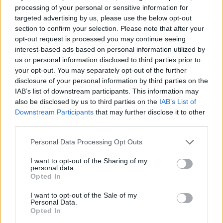
processing of your personal or sensitive information for
8 éve
targeted advertising by us, please use the below opt-out
@belert
: Szigorúan elvi alapon véve az, hogy
section to confirm your selection. Please note that after your
igényteleneknek gyártjuk, még nem ok az
opt-out request is processed you may continue seeing
igénytelenségre.
interest-based ads based on personal information utilized by
Az persze más, ha nincs pénz legyártani több száz
us or personal information disclosed to third parties prior to
táblát, viszont kis kreativitással és sok-sok színesen
your opt-out. You may separately opt-out of the further
nyomtatott kartonpapírral csodát lehet tenni.
disclosure of your personal information by third parties on the
IAB’s list of downstream participants. This information may
also be disclosed by us to third parties on the
IAB’s List of
Downstream Participants
that may further disclose it to other
NAR
third parties.
8 éve
Please note that this website/app uses one or more Google
Personal Data Processing Opt Outs
Most már világos, miért volt hóesés márciusban.
services and may gather and store information including but
Moszkvát kellett játszania Budapestnek.
not limited to your visit or usage behaviour. You may click to
I want to opt-out of the Sharing of my
personal data.
grant or deny consent to Google and its third-party tags to
Opted In
use your data for below specified purposes in below Google
consent section.
közösperonos átszállás
I want to opt-out of the Sale of my
Personal Data.
8 éve
Opted In