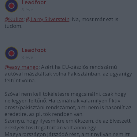
Leadfoot
8 éve
@Kulics
:
@Larry Silverstein
: Na, most már ezt is
tudom.
Leadfoot
8 éve
@easy mango
: Azért ha EU-zászlós rendszámú
autóval mászkáltak volna Pakisztánban, az ugyanígy
feltűnt volna.
Szóval nem kell tökéletesre megcsinálni, csak hogy
ne legyen feltűnő. Ha csinálnak valamilyen fiktív
orosz/pakisztáni rendszámot, ami nem is hasonlít az
eredetire, az pl. tök rendben van.
Szörnyű, hogy ilyesmikre emlékszem, de az Elveszett
ereklyék fosztogatóiban volt anno egy
Magyarországon játszódó rész, amit nyilván nem itt