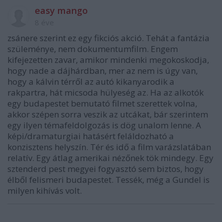
easy mango
8 éve
zsánere szerint ez egy fikciós akció. Tehát a fantázia
szüleménye, nem dokumentumfilm. Engem
kifejezetten zavar, amikor mindenki megokoskodja,
hogy nade a dájhárdban, mer az nem is úgy van,
hogy a kálvin térről az autó kikanyarodik a
rakpartra, hát micsoda hülyeség az. Ha az alkotók
egy budapestet bemutató filmet szerettek volna,
akkor szépen sorra veszik az utcákat, bár szerintem
egy ilyen témafeldolgozás is dög unalom lenne. A
képi/dramaturgiai hatásért feláldozható a
konzisztens helyszín. Tér és idő a film varázslatában
relatív. Egy átlag amerikai nézőnek tök mindegy. Egy
sztenderd pest megyei fogyasztó sem biztos, hogy
élből felismeri budapestet. Tessék, még a Gundel is
milyen kihívás volt.