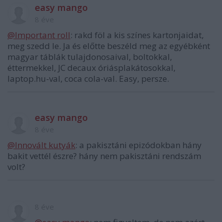
easy mango
8 éve
@Important roll
: rakd föl a kis színes kartonjaidat,
meg szedd le. Ja és előtte beszéld meg az egyébként
magyar táblák tulajdonosaival, boltokkal,
éttermekkel, JC decaux óriásplakátosokkal,
laptop.hu-val, coca cola-val. Easy, persze.
easy mango
8 éve
@Innovált kutyák
: a pakisztáni epizódokban hány
bakit vettél észre? hány nem pakisztáni rendszám
volt?
8 éve