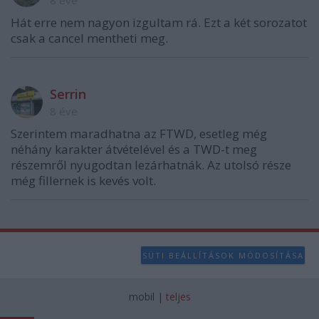
8 éve
Hát erre nem nagyon izgultam rá. Ezt a két sorozatot
csak a cancel mentheti meg.
Serrin
8 éve
Szerintem maradhatna az FTWD, esetleg még
néhány karakter átvételével és a TWD-t meg
részemről nyugodtan lezárhatnák. Az utolsó része
még fillernek is kevés volt.
SÜTI BEÁLLÍTÁSOK MÓDOSÍTÁSA
mobil
|
teljes