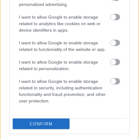
personalized advertising.
A negyedik lesz a The Good Place
I want to allow Google to enable storage
záróévada
related to analytics like cookies on web or
device identifiers in apps.
I want to allow Google to enable storage
related to functionality of the website or app.
Nyár, mi? Uborkaszezon, ugye? Muhaha!
I want to allow Google to enable storage
related to personalization.
I want to allow Google to enable storage
Mázli, ha az X-Faktor nyertese
related to security, including authentication
előadóként is befut
functionality and fraud prevention, and other
user protection.
Egy zombi mindent megváltoztat?
CONFIRM