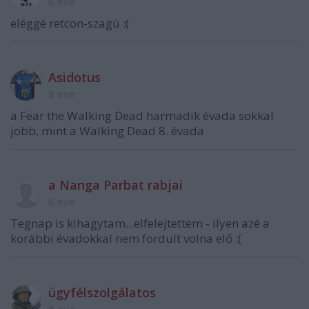
8 éve
eléggé retcon-szagú :(
Asidotus
8 éve
a Fear the Walking Dead harmadik évada sokkal
jobb, mint a Walking Dead 8. évada
a Nanga Parbat rabjai
8 éve
Tegnap is kihagytam...elfelejtettem - ilyen azé a
korábbi évadokkal nem fordult volna elő :(
ügyfélszolgálatos