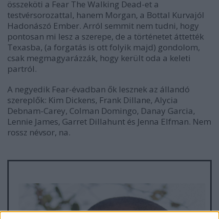
összeköti a Fear The Walking Dead-et a
testvérsorozattal, hanem Morgan, a Bottal Kurvajól
Hadonászó Ember. Arról semmit nem tudni, hogy
pontosan mi lesz a szerepe, de a történetet áttették
Texasba, (a forgatás is ott folyik majd) gondolom,
csak megmagyarázzák, hogy került oda a keleti
partról.
A negyedik Fear-évadban ők lesznek az állandó
szereplők: Kim Dickens, Frank Dillane, Alycia
Debnam-Carey, Colman Domingo, Danay Garcia,
Lennie James, Garret Dillahunt és Jenna Elfman. Nem
rossz névsor, na.