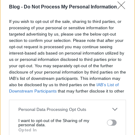
Blog -
Do Not Process My Personal Information
If you wish to opt-out of the sale, sharing to third parties, or
processing of your personal or sensitive information for
targeted advertising by us, please use the below opt-out
section to confirm your selection. Please note that after your
opt-out request is processed you may continue seeing
interest-based ads based on personal information utilized by
us or personal information disclosed to third parties prior to
your opt-out. You may separately opt-out of the further
disclosure of your personal information by third parties on the
IAB’s list of downstream participants. This information may
also be disclosed by us to third parties on the
IAB’s List of
Downstream Participants
that may further disclose it to other
third parties.
Nem hittük, hogy The Walking Dead
megéri a második évadot
Please note that this website/app uses one or more Google
Personal Data Processing Opt Outs
services and may gather and store information including but
Amikor befejeztük az első évadot, senki, sem a
not limited to your visit or usage behaviour. You may click to
I want to opt-out of the Sharing of my
színészek, sem az alkotók, sem a tévé nem
personal data.
grant or deny consent to Google and its third-party tags to
gondolta, hogy ennek lesz folytatása. Senki. 2010-
Opted In
use your data for below specified purposes in below Google