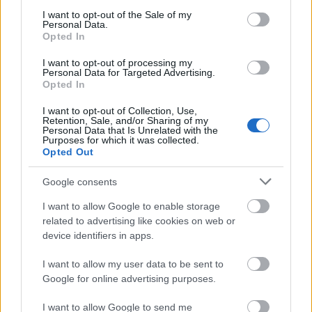
ben minden a vámpírokról szólt, mi meg a
consent section.
I want to opt-out of the Sale of my
trenddel szembe menve zombikról forgattunk. Aki
Personal Data.
azt mondja, hogy előre tudta a sikert, az hazudik,
Opted In
és ezt bármikor hajlandó vagyok a szemébe is
I want to opt-out of processing my
elmondani.
Personal Data for Targeted Advertising.
Opted In
I want to opt-out of Collection, Use,
Retention, Sale, and/or Sharing of my
Personal Data that Is Unrelated with the
Purposes for which it was collected.
Opted Out
Címkék:
tv
sorozat
horror
amc
twd
fear the walking dead
Google consents
I want to allow Google to enable storage
related to advertising like cookies on web or
Ajánlott bejegyzések:
device identifiers in apps.
I want to allow my user data to be sent to
Google for online advertising purposes.
Előzetest kapott a Gyalázat
I want to allow Google to send me