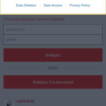
Data Deletion
Data Access
Privacy Policy
Szólj hozzá!
A hozzászóláshoz be kell lépned!
VAGY
szekőcei