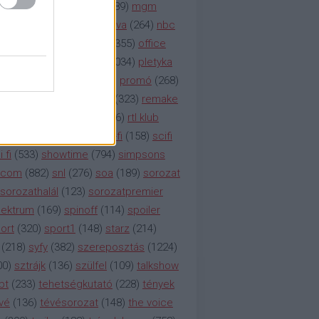
rádió
(
119
)
médiaipar
(
389
)
mgm
okka
(
142
)
mtv
(
1149
)
mtva
(
264
)
nbc
etflix
(
376
)
nézettség
(
1355
)
office
tt
(
159
)
per
(
208
)
pilot
(
1034
)
pletyka
litika
(
310
)
premier
(
135
)
promó
(
268
)
41
)
reality
(
1934
)
reklám
(
323
)
remake
tró
(
287
)
rtl
(
635
)
rtl ii
(
146
)
rtl klub
ajtóközlemény
(
116
)
sci-fi
(
158
)
scifi
 fi
(
533
)
showtime
(
794
)
simpsons
tcom
(
882
)
snl
(
276
)
soa
(
189
)
sorozat
sorozathalál
(
123
)
sorozatpremier
ektrum
(
169
)
spinoff
(
114
)
spoiler
ort
(
320
)
sport1
(
148
)
starz
(
214
)
(
218
)
syfy
(
382
)
szereposztás
(
1224
)
00
)
sztrájk
(
136
)
szülfel
(
109
)
talkshow
bt
(
233
)
tehetségkutató
(
228
)
tények
vé
(
136
)
tévésorozat
(
148
)
the voice