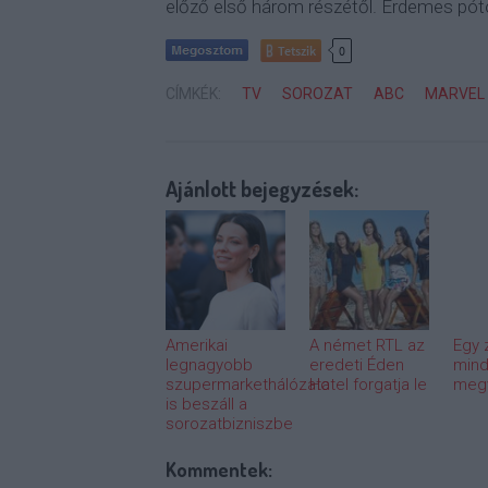
előző első három részétől. Érdemes póto
Tetszik
0
CÍMKÉK:
TV
SOROZAT
ABC
MARVEL
Ajánlott bejegyzések:
Amerikai
A német RTL az
Egy 
legnagyobb
eredeti Éden
mind
szupermarkethálózata
Hotel forgatja le
megv
is beszáll a
sorozatbizniszbe
Kommentek: