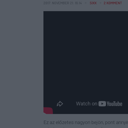
2017. NOVEMBER 21. 16:14
SIXX
2
KOMMENT
Ez az előzetes nagyon bejön, pont annyi