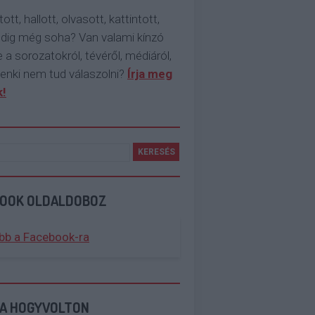
tott, hallott, olvasott, kattintott,
ddig még soha? Van valami kínzó
 a sorozatokról, tévéről, médiáról,
enki nem tud válaszolni?
Írja meg
!
BOOK OLDALDOBOZ
bb a Facebook-ra
 A HOGYVOLTON