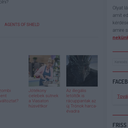
lni?
Olyat lá
amit e
kérdése
AGENTS OF SHIELD
amire s
nekünk
FACE
zombi
Jótékony
Az illegális
ent
celebek sütnek
letöltők is
Tová
áltoztat?
a Viasaton
rácuppantak az
húsvétkor
új Trónok harca-
évadra
FRISS