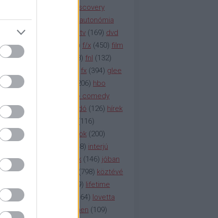
(
247
)
discovery
(
249
)
discovery
(
111
)
doku
(
127
)
duna ii autonómia
na televízió
(
1212
)
duna tv
(
169
)
dvd
őzetes
(
123
)
emmy
(
189
)
f/x
(
450
)
film
ilmmúzeum
(
903
)
film
(
338
)
fnl
(
132
)
1
)
fox
(
2048
)
fringe
(
163
)
fx
(
394
)
glee
ace klinika
(
173
)
gyász
(
206
)
hbo
HBO
(
107
)
hbo2
(
313
)
hbo comedy
imym
(
154
)
hír
(
2037
)
híradó
(
126
)
hírek
rtv
(
126
)
history channel
(
116
)
nd
(
123
)
horror
(
150
)
hősök
(
200
)
164
)
humor
(
140
)
idol
(
248
)
interjú
ternet
(
484
)
itv
(
122
)
játék
(
146
)
jóban
an
(
119
)
kasza
(
229
)
kép
(
798
)
köztévé
itika
(
618
)
lapszemle
(
169
)
lifetime
sta
(
178
)
lost
(
498
)
lóvé
(
164
)
lovetta
1
(
1692
)
m2
(
991
)
mad men
(
109
)