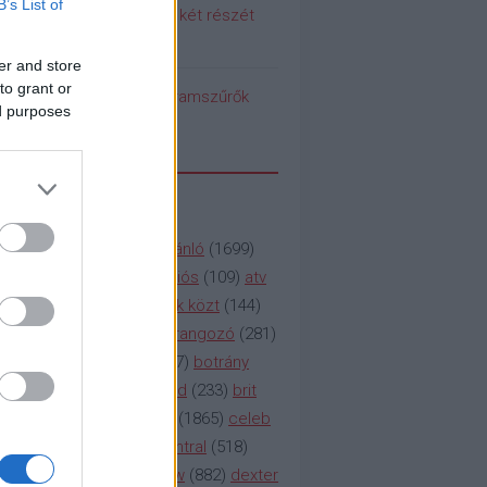
B’s List of
 meg a Pumpedék első két részét
!
er and store
to grant or
pedék benéz az Instagramszűrők
ed purposes
ti rögvalóságba
SSZAVAK
a&e
(
133
)
abc
(
1958
)
ajánló
(
1699
)
(
112
)
amc
(
913
)
animációs
(
109
)
atv
n
(
531
)
baki
(
261
)
barátok közt
(
144
)
ág
(
130
)
bbc
(
403
)
beharangozó
(
281
)
(
314
)
blikk
(
338
)
bors
(
267
)
botrány
eaking
(
124
)
breaking bad
(
233
)
brit
sg
(
258
)
bulvár
(
995
)
cbs
(
1865
)
celeb
inemax
(
706
)
comedy central
(
518
)
58
)
csaj
(
177
)
csi
(
159
)
cw
(
882
)
dexter