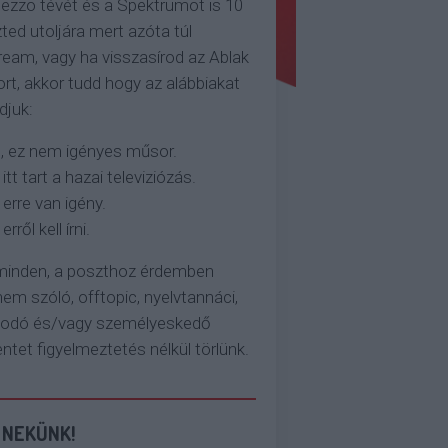
ezzo tévét és a Spektrumot is 10
ted utoljára mert azóta túl
eam, vagy ha visszasírod az Ablak
rt, akkor tudd hogy az alábbiakat
djuk:
, ez nem igényes műsor.
 itt tart a hazai televiziózás.
 erre van igény.
erről kell írni.
 minden, a poszthoz érdemben
em szóló, offtopic, nyelvtannáci,
kodó és/vagy személyeskedő
et figyelmeztetés nélkül törlünk.
 NEKÜNK!