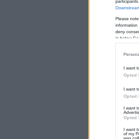
participants
Downstream 
Please note
information 
deny consent
in below Go
Persona
I want t
Opted 
I want t
Opted 
I want 
Advertis
Opted 
I want t
of my P
was col