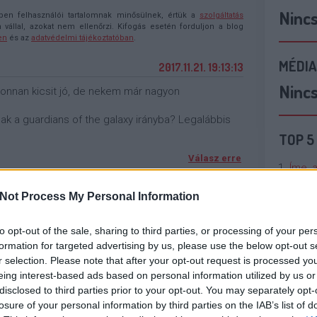
Ninc
n felhasználói tartalomnak minősülnek, értük a
szolgáltatás
llal, azokat nem ellenőrzi. Kifogás esetén forduljon a blog
en
és az
adatvédelmi tájékoztatóban
.
MÉDIA
2017.11.21. 19:13:13
Ninc
r, onnan kicsit jó, de nekem már nagyon
ak a guardians of the galaxy irányba? Legalábbis
TOP 5
Válasz erre
Íme, 
tökpu
Not Process My Personal Information
2017.11.25. 20:57:24
Talán
gi lett.
to opt-out of the sale, sharing to third parties, or processing of your per
Való V
formation for targeted advertising by us, please use the below opt-out s
Válasz erre
r selection. Please note that after your opt-out request is processed y
Cicci
eing interest-based ads based on personal information utilized by us or
kenta
disclosed to third parties prior to your opt-out. You may separately opt-
j
! ‐
Belépés Facebookkal
losure of your personal information by third parties on the IAB’s list of