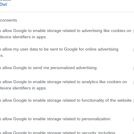
(
237
)
díj
Out
channel
(
111
)
du
consents
(
302
)
el
o allow Google to enable storage related to advertising like cookies on
(
598
)
f
evice identifiers in apps.
foci
(
17
o allow my user data to be sent to Google for online advertising
(
227
)
gr
s.
(
2971
)
(
125
)
h
to allow Google to send me personalized advertising.
(
288
)
hí
o allow Google to enable storage related to analytics like cookies on
homela
evice identifiers in apps.
house
(
(
540
)
in
o allow Google to enable storage related to functionality of the website
rosszb
(
140
)
kr
o allow Google to enable storage related to personalization.
(
152
)
li
(
140
)
m
o allow Google to enable storage related to security, including