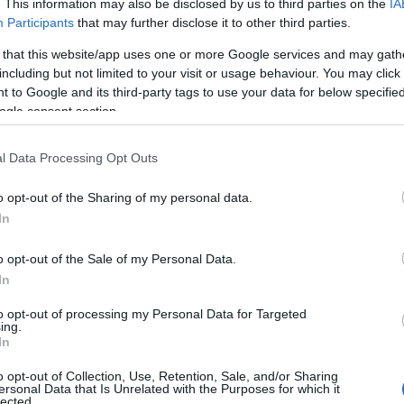
. This information may also be disclosed by us to third parties on the
IA
Nézze
Participants
that may further disclose it to other third parties.
nálunk
 that this website/app uses one or more Google services and may gath
including but not limited to your visit or usage behaviour. You may click 
A Pum
 to Google and its third-party tags to use your data for below specifi
mögöt
ogle consent section.
l Data Processing Opt Outs
KULC
o opt-out of the Sharing of my personal data.
24
(
312
)
In
amazon
(
217
)
ax
o opt-out of the Sale of my Personal Data.
baroms
In
beszól
to opt-out of processing my Personal Data for Targeted
(
320
)
br
ing.
In
(
512
)
b
(
108
)
c
o opt-out of Collection, Use, Retention, Sale, and/or Sharing
ersonal Data that Is Unrelated with the Purposes for which it
cool
(
3
lected.