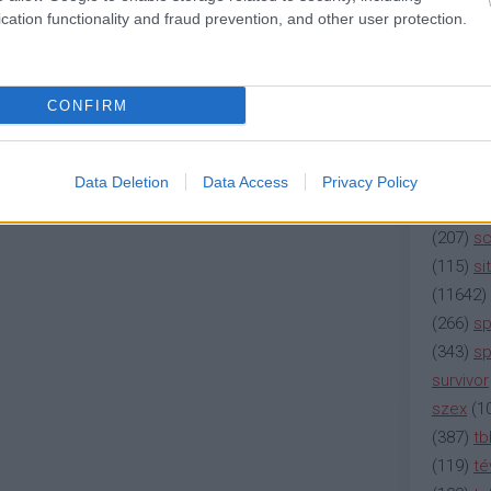
magyar 
cation functionality and fraud prevention, and other user protection.
(
230
)
m
(
2137
)
n
(
195
)
or
CONFIRM
(
325
)
po
rádió
(
3
(
225
)
re
Data Deletion
Data Access
Privacy Policy
(
2212
)
s
(
207
)
sci
(
115
)
si
(
11642
)
(
266
)
sp
(
343
)
sp
survivor
szex
(
1
(
387
)
tb
(
119
)
té