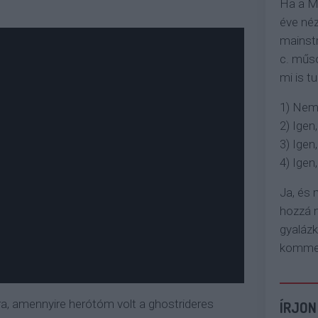
Ha a M
éve néz
mainstr
c. műso
mi is tu
1) Nem
2) Igen,
3) Igen,
4) Igen, 
Ja, és
hozzá n
gyaláz
komment
ra, amennyire herótóm volt a ghostrideres
ÍRJON