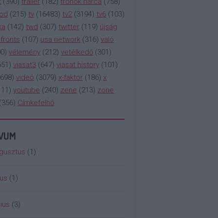
t
(
390
)
trailer
(
182
)
trónok harca
(
758
)
ood
(
215
)
tv
(
16483
)
tv2
(
3194
)
tv6
(
103
)
ka
(
142
)
twd
(
307
)
twitter
(
119
)
újság
fronts
(
107
)
usa network
(
316
)
való
00
)
vélemény
(
212
)
vetélkedő
(
301
)
551
)
viasat3
(
647
)
viasat history
(
101
)
698
)
videó
(
3079
)
x-faktor
(
186
)
x
111
)
youtube
(
240
)
zene
(
213
)
zone
(
356
)
Címkefelhő
ÍVUM
gusztus
(
1
)
ius
(
1
)
ius
(
3
)