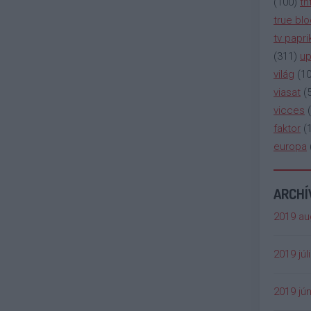
(
100
)
tn
true bl
tv papri
(
311
)
up
világ
(
1
viasat
(
vicces
(
faktor
(
europa
ARCH
2019 au
2019 júl
2019 jún