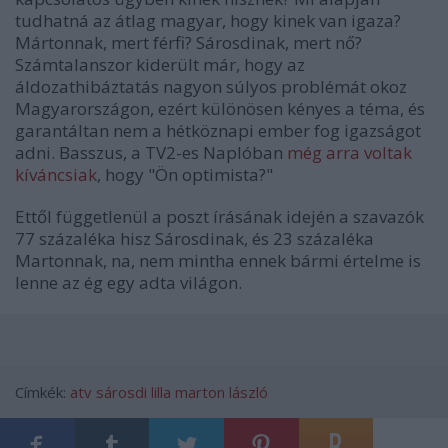
tudhatná az átlag magyar, hogy kinek van igaza?
Mártonnak, mert férfi? Sárosdinak, mert nő?
Számtalanszor kiderült már, hogy az
áldozathibáztatás nagyon súlyos problémát okoz
Magyarországon, ezért különösen kényes a téma, és
garantáltan nem a hétköznapi ember fog igazságot
adni. Basszus, a TV2-es Naplóban
még arra voltak
kíváncsiak
, hogy "Ön optimista?"
Ettől függetlenül a poszt írásának idején a szavazók
77 százaléka hisz Sárosdinak, és 23 százaléka
Martonnak, na, nem mintha ennek bármi értelme is
lenne az ég egy adta világon.
Címkék:
atv
sárosdi lilla
marton lászló