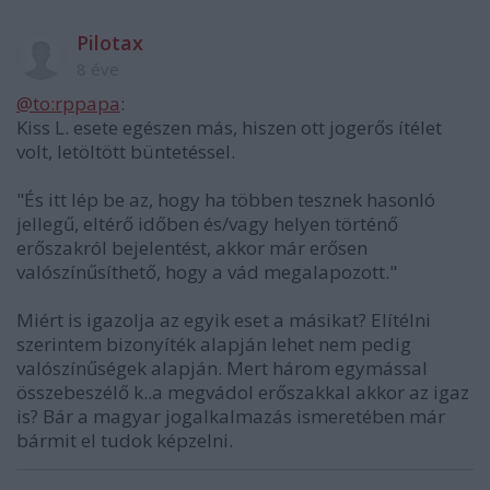
Pilotax
8 éve
@to:rppapa
:
Kiss L. esete egészen más, hiszen ott jogerős ítélet
volt, letöltött büntetéssel.
"És itt lép be az, hogy ha többen tesznek hasonló
jellegű, eltérő időben és/vagy helyen történő
erőszakról bejelentést, akkor már erősen
valószínűsíthető, hogy a vád megalapozott."
Miért is igazolja az egyik eset a másikat? Elítélni
szerintem bizonyíték alapján lehet nem pedig
valószínűségek alapján. Mert három egymással
összebeszélő k..a megvádol erőszakkal akkor az igaz
is? Bár a magyar jogalkalmazás ismeretében már
bármit el tudok képzelni.