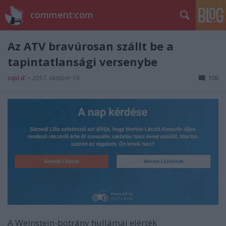
comment:com
Az ATV bravúrosan szállt be a
tapintatlansági versenybe
sajó d.
•
2017. október 19.
106
A Weinstein-botrány hullámai elérték