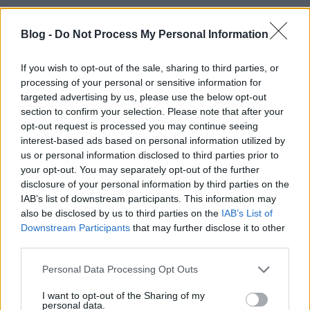
Shadow#9
Blog -
Do Not Process My Personal Information
8 éve
@Pilotax
: Ezt nagyon tetszik, egy életre megjegyzem.
If you wish to opt-out of the sale, sharing to third parties, or
Édesanyád igen okos asszony, gratulálok neki
processing of your personal or sensitive information for
ezúton is.
targeted advertising by us, please use the below opt-out
section to confirm your selection. Please note that after your
opt-out request is processed you may continue seeing
interest-based ads based on personal information utilized by
Shadow#9
us or personal information disclosed to third parties prior to
8 éve
your opt-out. You may separately opt-out of the further
disclosure of your personal information by third parties on the
@Kovacs Nocraft Jozsefne
: Ahogy mondod: soha nem
IAB’s list of downstream participants. This information may
mossa le magáról a gyanú árnyékát, legyen bármi is
also be disclosed by us to third parties on the
IAB’s List of
az igazság.
Downstream Participants
that may further disclose it to other
third parties.
Please note that this website/app uses one or more Google
Personal Data Processing Opt Outs
balfa
services and may gather and store information including but
8 éve
not limited to your visit or usage behaviour. You may click to
I want to opt-out of the Sharing of my
personal data.
grant or deny consent to Google and its third-party tags to