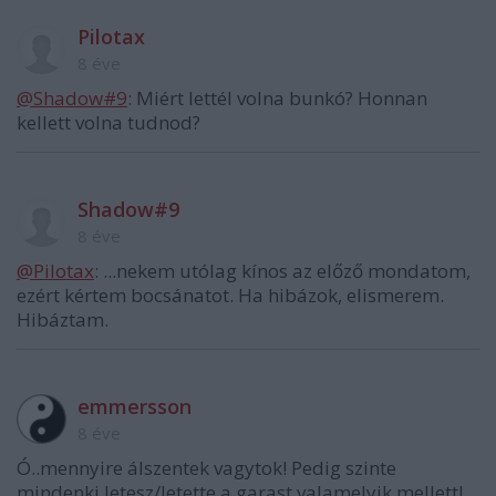
Pilotax
8 éve
@Shadow#9
: Miért lettél volna bunkó? Honnan
kellett volna tudnod?
Shadow#9
8 éve
@Pilotax
: ...nekem utólag kínos az előző mondatom,
ezért kértem bocsánatot. Ha hibázok, elismerem.
Hibáztam.
emmersson
8 éve
Ó..mennyire álszentek vagytok! Pedig szinte
mindenki letesz/letette a garast valamelyik mellett!