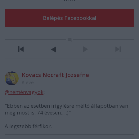
Kovacs Nocraft Jozsefne
8 éve
@neménvagyok
:
"Ebben az esetben irigylésre méltó állapotban van
még most is, 74 évesen... :)"
A legszebb férfikor.