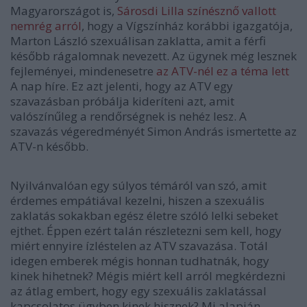
Magyarországot is,
Sárosdi Lilla színésznő vallott
nemrég arról
, hogy a Vígszínház korábbi igazgatója,
Marton László szexuálisan zaklatta, amit a férfi
később rágalomnak nevezett. Az ügynek még lesznek
fejleményei, mindenesetre
az ATV-nél ez a téma lett
A nap híre. Ez azt jelenti, hogy az ATV egy
szavazásban próbálja kideríteni azt, amit
valószínűleg a rendőrségnek is nehéz lesz. A
szavazás végeredményét Simon András ismertette az
ATV-n később.
Nyilvánvalóan egy súlyos témáról van szó, amit
érdemes empátiával kezelni, hiszen a szexuális
zaklatás sokakban egész életre szóló lelki sebeket
ejthet. Éppen ezért talán részletezni sem kell, hogy
miért ennyire ízléstelen az ATV szavazása. Totál
idegen emberek mégis honnan tudhatnák, hogy
kinek hihetnek? Mégis miért kell arról megkérdezni
az átlag embert, hogy egy szexuális zaklatással
kapcsolatos ügyben kinek hisznek? Mi alapján