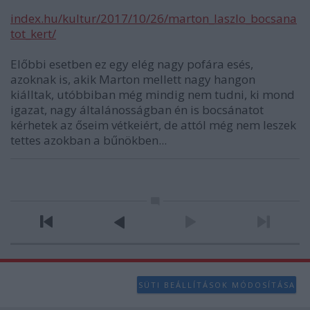
index.hu/kultur/2017/10/26/marton_laszlo_bocsana
tot_kert/
Előbbi esetben ez egy elég nagy pofára esés,
azoknak is, akik Marton mellett nagy hangon
kiálltak, utóbbiban még mindig nem tudni, ki mond
igazat, nagy általánosságban én is bocsánatot
kérhetek az őseim vétkeiért, de attól még nem leszek
tettes azokban a bűnökben...
SÜTI BEÁLLÍTÁSOK MÓDOSÍTÁSA