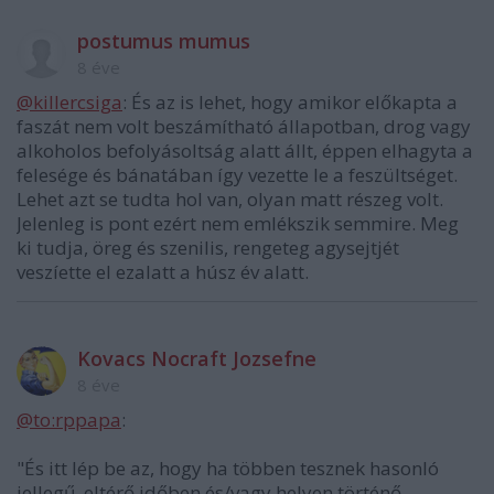
postumus mumus
8 éve
@killercsiga
: És az is lehet, hogy amikor előkapta a
faszát nem volt beszámítható állapotban, drog vagy
alkoholos befolyásoltság alatt állt, éppen elhagyta a
felesége és bánatában így vezette le a feszültséget.
Lehet azt se tudta hol van, olyan matt részeg volt.
Jelenleg is pont ezért nem emlékszik semmire. Meg
ki tudja, öreg és szenilis, rengeteg agysejtjét
veszíette el ezalatt a húsz év alatt.
Kovacs Nocraft Jozsefne
8 éve
@to:rppapa
:
"És itt lép be az, hogy ha többen tesznek hasonló
jellegű, eltérő időben és/vagy helyen történő