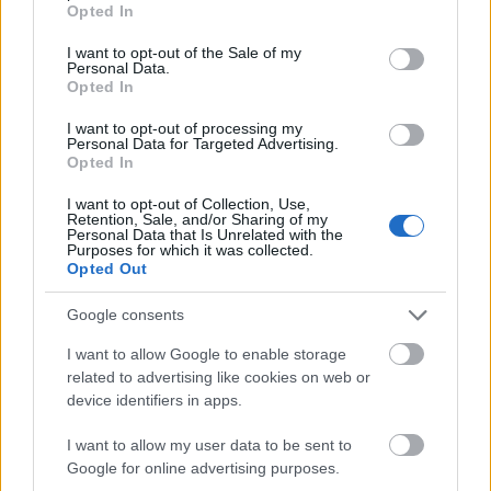
@maxval bircaman bácsi szeredőci mélyelemző
:
Opted In
use your data for below specified purposes in below Google
szóval neked is löttyedt?
consent section.
I want to opt-out of the Sale of my
Personal Data.
Opted In
Shadow#9
I want to opt-out of processing my
8 éve
Personal Data for Targeted Advertising.
Opted In
@balfa
: 74 évesen? Na hallod? :D
I want to opt-out of Collection, Use,
Retention, Sale, and/or Sharing of my
Personal Data that Is Unrelated with the
Purposes for which it was collected.
Shadow#9
Opted Out
8 éve
Google consents
@balfa
: 74 évesen? Na hallod? :D
I want to allow Google to enable storage
related to advertising like cookies on web or
device identifiers in apps.
Bele Bizerga
8 éve
I want to allow my user data to be sent to
Google for online advertising purposes.
@rovid
: Ez pontosan így van, és ha valaki látta azt az