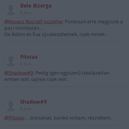
Bele Bizerga
8 éve
@Kovacs Nocraft Jozsefne
: Pontosan erre megyünk a
paci túloldalán...
De Ádám és Éva újrakezdhetnék, csak minek...
Pilotax
8 éve
@Shadow#9
: Pedig igen egyszerű iskolázatlan
ember volt, sajnos csak volt.
Shadow#9
8 éve
@Pilotax
: ...bocsánat, bunkó voltam, részvétem.