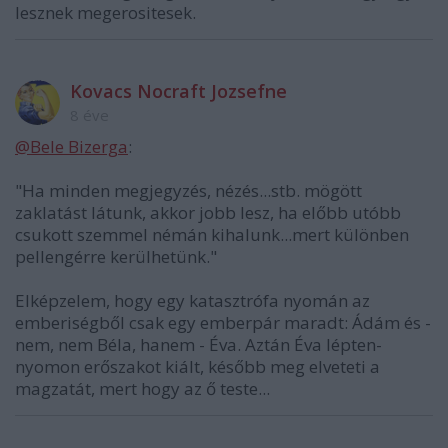
lesznek megerositesek.
Kovacs Nocraft Jozsefne
8 éve
@Bele Bizerga
:
"Ha minden megjegyzés, nézés...stb. mögött
zaklatást látunk, akkor jobb lesz, ha előbb utóbb
csukott szemmel némán kihalunk...mert különben
pellengérre kerülhetünk."
Elképzelem, hogy egy katasztrófa nyomán az
emberiségből csak egy emberpár maradt: Ádám és -
nem, nem Béla, hanem - Éva. Aztán Éva lépten-
nyomon erőszakot kiált, később meg elveteti a
magzatát, mert hogy az ő teste...