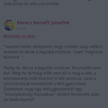
csak ennyi év után jut eszébe.
Kovacs Nocraft Jozsefne
8 éve
@morph on deer
:
"Valahol nehéz elképzelni, hogy minden alap nélküli
esetben ez lenne a legjobb módszer “csak” megfúrni
Martont. "
Pedig de. Ma ez a legjobb módszer. Bizonyíték sem
kell. Még ha bíróság előtt nem áll is meg a vád, a
közvélemény előtt Marton le lett nullázva. Lásd a
színiiskolások követelését a felfüggesztésre.
Gondolod, hogy egy felfüggesztésből egy
"bizonyítottság hiányában" történt felmentés után
jól lehet kijönni?