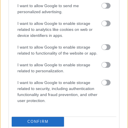
adást, akkor láthatta azt is, hogy az egész ügyről mi
I want to allow Google to send me
a véleménye a rendkívül feszengő(nek látszó)
personalized advertising.
meghívott vendégnek, Verebes Istvánnak. na ott
hangzott el igazából - legalábbis az Ő- véleménye.
I want to allow Google to enable storage
Hideg-meleg mindkét irányba. (Összeszedve, de nem
related to analytics like cookies on web or
pontosan idézve:) Nagy dilemma az egész.
device identifiers in apps.
Nyilvánvalóan elítéli, ha így történt, hogy SL
elmondta, de miért várt 20 évet vele? ha meg nem
I want to allow Google to enable storage
igaz, akkor is az marad meg a megvádoltról az
related to functionality of the website or app.
emberekben, hogy volt valami ügye, de csak
megrágalmazták, arról nem is beszélve, hogy már
I want to allow Google to enable storage
elévült.
related to personalization.
Szerintem azért egy ilyen eset több egy egyszerű
I want to allow Google to enable storage
(bunkó) bepróbálkozásnál, mert egy szakmai
related to security, including authentication
functionality and fraud prevention, and other
előremenetelt befolyásoló khmm. mentor/mentorált
user protection.
viszony kialakulásához vezethetett volna.
Valószínűleg sok-sok ilyen eset volt eddig is, a célja
ennek inkább az lehet a mostani "feltárásnak", hogy
CONFIRM
ez a "szereposztó dívány" dolog, amiről valószínűleg