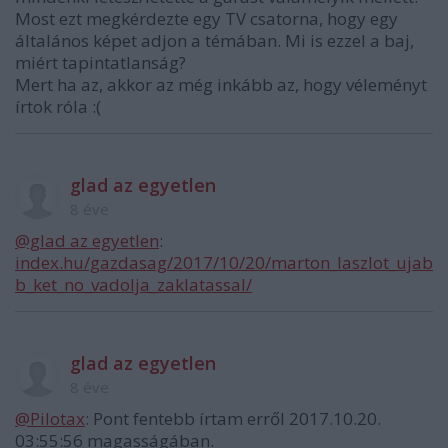
Most ezt megkérdezte egy TV csatorna, hogy egy
általános képet adjon a témában. Mi is ezzel a baj,
miért tapintatlanság?
Mert ha az, akkor az még inkább az, hogy véleményt
írtok róla :(
glad az egyetlen
8 éve
@glad az egyetlen
:
index.hu/gazdasag/2017/10/20/marton_laszlot_ujab
b_ket_no_vadolja_zaklatassal/
glad az egyetlen
8 éve
@Pilotax
: Pont fentebb írtam erről 2017.10.20.
03:55:56 magasságában.