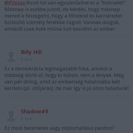
@Pilotax
:Kicsit túl van egyszerűsítve ez a "bölcselet".
Másnap is eszébe jutott, de kérdés, hogy másnap
mered-e feszegetni, hogy a főnököd és karrieredet
biztosító személy fenékbe rúgott. Vannak dolgok,
amikről csak évek múlva tud beszélni az ember.
Billy Hill
8 éve
Ez a demokrácia legmagasabb foka, amikor a
többség dönti el, hogy ki bűnös, nem a tények. Még
van pár dolog, amit az emberiség hatalmába kell
keríteni (pl. időjárás), de már így is jó úton haladunk!
Shadow#9
8 éve
Ez most beismerés vagy diplomatikus pardon?