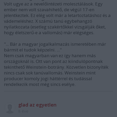
Volt ugye az a nevelőintézeti molesztálások. Egy
ember nem volt szavahihető, de végül 17-en
jelentkeztek. Ez elég volt már a letartoztatáshoz és a
vádemeléshez. X számú tanú egybehangzó
nyilatkozata (esetleg szakértőkkel vizsgálják őket,
hogy életszerű-e a vallomás) már elégséges.
"... Bár a magyar jogalkalmazás ismeretében már
bármit el tudok képzelni. ..."
Nem csak magyarban van ez így hanem más
országoknál is. Ott van pont az kiindulópontnak
tekinthető Weinstein-botrány. Közvetlen bizonyíték
nincs csak sok tanúvallomás. Weinstein mint
producer komoly jogi háttérrel és tudással
rendelkezik most még sincs esélye.
glad az egyetlen
8 éve