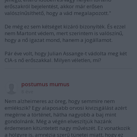
erőszakról bejelentést, akkor már erősen
valószínűsíthető, hogy a vád megalapozott."
De még ez sem kétséget kizáró bizonyíték. És ezzel
nem Martont védem, mert szerintem is valószínű,
hogy a nő igazat mond, hanem a jogállamot.
Pár éve volt, hogy Julian Assange-t vádolta meg két
CIA-s nő erőszakkal. Milyen véletlen, mi?
postumus mumus
8 éve
Nem alzheimeres az öreg, hogy semmire nem
emlékszik? Egy alaposabb orvosi kivizsgálást azért
megérne a történet, hátha nagyobb a baj mint
gondolnánk. Még a végén elveszítjük hazánk
érdemesen kitüntetett nagy művészét. Ez vonatkozik
a hölgyre is, amnézia szerű tünetei miatt, hogy ez