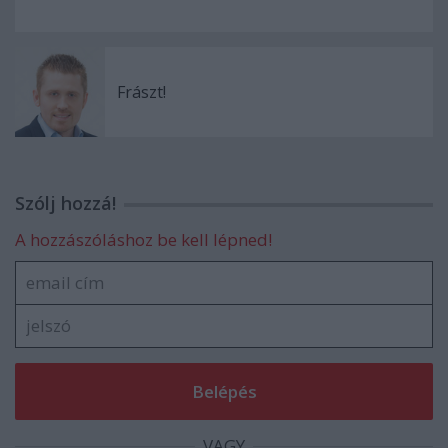
Frászt!
Szólj hozzá!
A hozzászóláshoz be kell lépned!
VAGY