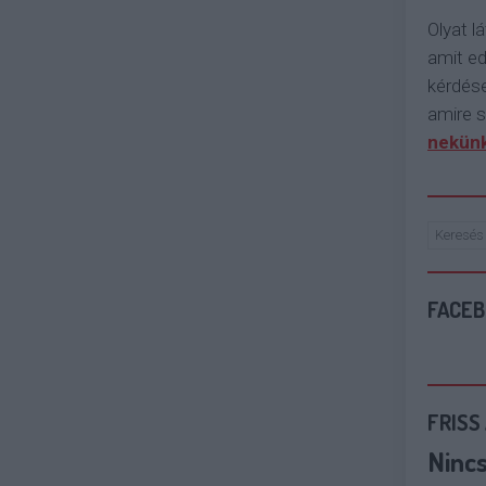
Olyat lá
amit e
kérdése
amire s
nekünk
FACE
FRISS
Ninc