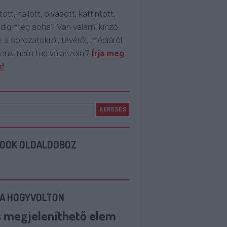
tott, hallott, olvasott, kattintott,
ddig még soha? Van valami kínzó
 a sorozatokról, tévéről, médiáról,
enki nem tud válaszolni?
Írja meg
!
BOOK OLDALDOBOZ
 A HOGYVOLTON
s megjeleníthető elem