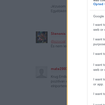
Opted 
Jézusom ez a negédes szöveg Tru
Egyébként a Bomberával nem leszne
Google 
I want t
web or d
Stenonis
I want t
@szociál
:
purpose
És nem lesz sokkal "fáradtabb" Sza
I want 
I want t
mate2003
web or d
Krug Emília?! Ritkán jutok kábelté
I want t
pozitívan értékelni. Remélem, mih
or app.
elriportereskedhet...
I want t
I want t