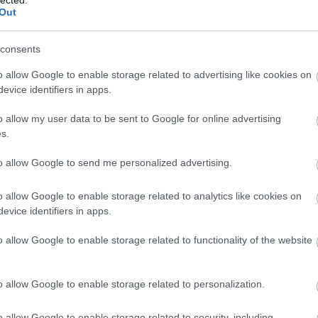
Out
(
111
)
du
tykótól :O
(
302
)
el
k gondok, ő tuti felkészült.
consents
(
598
)
f
Válasz erre
foci
(
17
o allow Google to enable storage related to advertising like cookies on
(
227
)
gr
evice identifiers in apps.
2017.09.22. 16:12:06
(
2971
)
o allow my user data to be sent to Google for online advertising
(
125
)
h
s.
nyi kapitánynál :)
(
288
)
hí
homela
to allow Google to send me personalized advertising.
Válasz erre
house
(
o allow Google to enable storage related to analytics like cookies on
(
540
)
in
2017.09.22. 16:16:20
evice identifiers in apps.
rosszb
véhez, de amit láttam KE-ból azt nem tudom
(
140
)
kr
o allow Google to enable storage related to functionality of the website
amarabb talál egy rendes kis YT-csatornát, ahol
(
152
)
li
(
140
)
m
o allow Google to enable storage related to personalization.
Válasz erre
magyar 
(
230
)
m
o allow Google to enable storage related to security, including