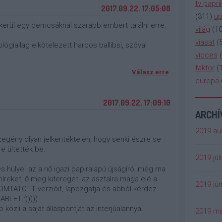
tv papri
2017.09.22. 17:05:08
(
311
)
up
kerül egy demcsáknál szarabb embert találni erre.
világ
(
1
viasat
(
giailag elkötelezett harcos ballibsi, szóval
vicces
(
faktor
(
Válasz erre
europa
2017.09.22. 17:09:10
ARCH
2019 au
egény olyan jelkentéktelen, hogy senki észre se
e ültették be.
2019 júl
 és hülye. az a nő igazi papiralapú újságíró, még ma
 híreket, ő meg kiteregeti az asztalra maga elé a
2019 jún
MTATOTT verzióit, lapozgatja és abból kérdez -
ABLET :)))))
özli a saját álláspontját az interjúalannyal
2019 má