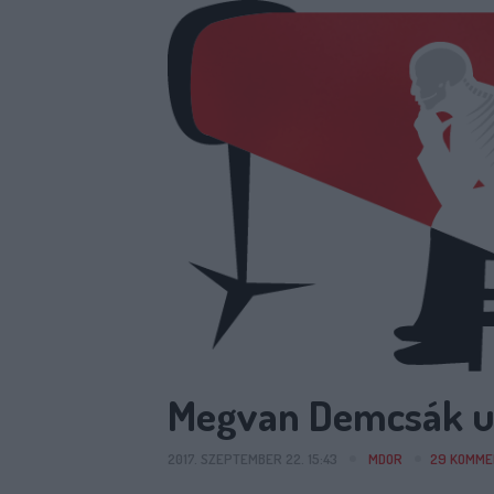
Megvan Demcsák ut
2017. SZEPTEMBER 22. 15:43
MDOR
29
KOMME