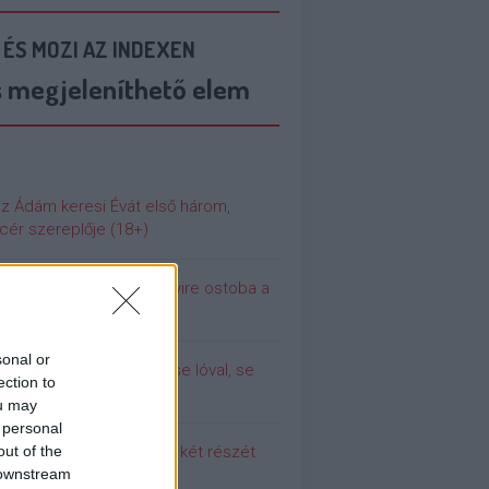
 ÉS MOZI AZ INDEXEN
s megjeleníthető elem
az Ádám keresi Évát első három,
cér szereplője (18+)
 még soha nem volt ennyire ostoba a
ilág
sonal or
olina (még) nem dugott se lóval, se
ection to
urral
ou may
 personal
out of the
 meg a Pumpedék első két részét
 downstream
!