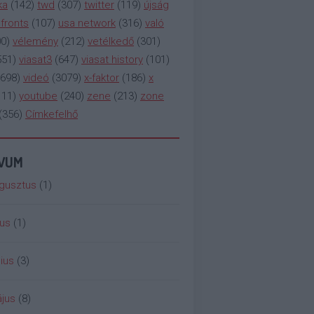
ka
(
142
)
twd
(
307
)
twitter
(
119
)
újság
fronts
(
107
)
usa network
(
316
)
való
00
)
vélemény
(
212
)
vetélkedő
(
301
)
551
)
viasat3
(
647
)
viasat history
(
101
)
698
)
videó
(
3079
)
x-faktor
(
186
)
x
111
)
youtube
(
240
)
zene
(
213
)
zone
(
356
)
Címkefelhő
ÍVUM
gusztus
(
1
)
ius
(
1
)
ius
(
3
)
jus
(
8
)