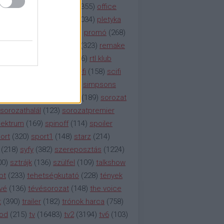
etflix
(
376
)
nézettség
(
1355
)
office
tt
(
159
)
per
(
208
)
pilot
(
1034
)
pletyka
litika
(
310
)
premier
(
135
)
promó
(
268
)
41
)
reality
(
1934
)
reklám
(
323
)
remake
tró
(
287
)
rtl
(
635
)
rtl ii
(
146
)
rtl klub
ajtóközlemény
(
116
)
sci-fi
(
158
)
scifi
 fi
(
533
)
showtime
(
794
)
simpsons
tcom
(
882
)
snl
(
276
)
soa
(
189
)
sorozat
sorozathalál
(
123
)
sorozatpremier
ektrum
(
169
)
spinoff
(
114
)
spoiler
ort
(
320
)
sport1
(
148
)
starz
(
214
)
(
218
)
syfy
(
382
)
szereposztás
(
1224
)
00
)
sztrájk
(
136
)
szülfel
(
109
)
talkshow
bt
(
233
)
tehetségkutató
(
228
)
tények
vé
(
136
)
tévésorozat
(
148
)
the voice
t
(
390
)
trailer
(
182
)
trónok harca
(
758
)
ood
(
215
)
tv
(
16483
)
tv2
(
3194
)
tv6
(
103
)