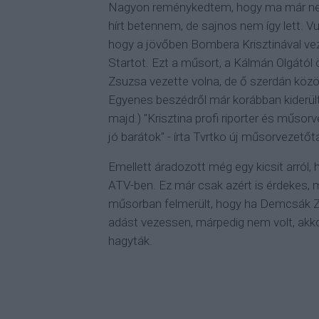
Nagyon reménykedtem, hogy ma már ne
hírt betennem, de sajnos nem így lett. V
hogy a jövőben Bombera Krisztinával vez
Startot. Ezt a műsort, a Kálmán Olgátó
Zsuzsa vezette volna, de ő szerdán köz
Egyenes beszédről már korábban kiderült
majd.) "
Krisztina profi riporter és műso
jó barátok" - írta Tvrtko új műsorvezetőtá
Emellett áradozott még egy kicsit arról, 
ATV-ben. Ez már csak azért is érdekes,
műsorban felmerült, hogy ha Demcsák Zs
adást vezessen, márpedig nem volt, akk
hagyták.