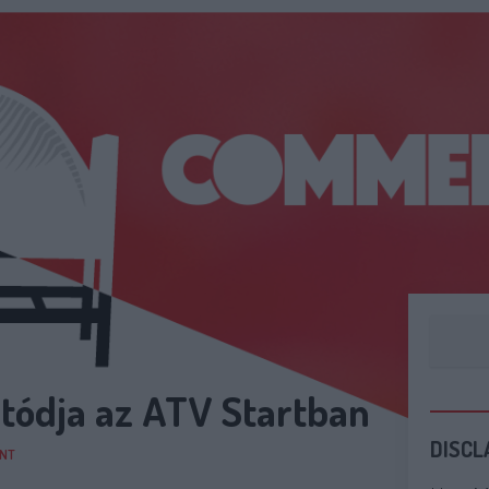
ódja az ATV Startban
DISCL
NT