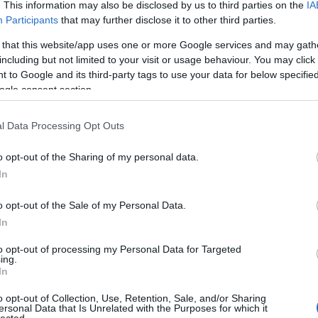
. This information may also be disclosed by us to third parties on the
IA
Participants
that may further disclose it to other third parties.
A Pum
mögöt
 that this website/app uses one or more Google services and may gath
nte-carlói
Huszti Kata
Az RTL új
including but not limited to your visit or usage behaviour. You may click 
fesztivál
nyerte az első
műsora olyan,
 to Google and its third-party tags to use your data for below specifi
őnye
Exatlon
mint a Donnie
ogle consent section.
ntosan
Hungaryt
Brasco, mínusz
KULC
tja, hogyan
lövöldözés
zik a
l Data Processing Opt Outs
24
(
312
)
etközi
amazon
víziózás
o opt-out of the Sharing of my personal data.
(
217
)
ax
In
baroms
beszól
n felhasználói tartalomnak minősülnek, értük a
o opt-out of the Sale of my Personal Data.
szolgáltatás
llal, azokat nem ellenőrzi. Kifogás esetén forduljon a blog
(
320
)
br
In
en
és az
adatvédelmi tájékoztatóban
.
(
512
)
b
to opt-out of processing my Personal Data for Targeted
2017.09.22. 15:52:42
(
108
)
c
ing.
In
cool
(
3
egjobb, legprofibb és legbarátibb CSAPATÁNAK, a
(
237
)
díj
tőinek és minden munkatársának, hogy közéjük
o opt-out of Collection, Use, Retention, Sale, and/or Sharing
ersonal Data that Is Unrelated with the Purposes for which it
channel
lected.