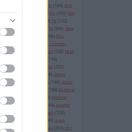
na televízió
(
1212
)
duna tv
(
169
)
dvd
őzetes
(
123
)
emmy
(
189
)
f/x
(
450
)
film
ilmmúzeum
(
903
)
film
(
338
)
fnl
(
132
)
1
)
fox
(
2048
)
fringe
(
163
)
fx
(
394
)
glee
ace klinika
(
173
)
gyász
(
206
)
hbo
HBO
(
107
)
hbo2
(
313
)
hbo comedy
imym
(
154
)
hír
(
2037
)
híradó
(
126
)
hírek
rtv
(
126
)
history channel
(
116
)
nd
(
123
)
horror
(
150
)
hősök
(
200
)
164
)
humor
(
140
)
idol
(
248
)
interjú
ternet
(
484
)
itv
(
122
)
játék
(
146
)
jóban
an
(
119
)
kasza
(
229
)
kép
(
798
)
köztévé
itika
(
618
)
lapszemle
(
169
)
lifetime
sta
(
178
)
lost
(
498
)
lóvé
(
164
)
lovetta
1
(
1692
)
m2
(
991
)
mad men
(
109
)
rádió
(
119
)
médiaipar
(
389
)
mgm
okka
(
142
)
mtv
(
1149
)
mtva
(
264
)
nbc