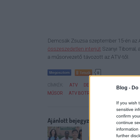
Demcsák Zsuzsa szeptember 15-én az A
összeszedetlen interjút
Szanyi Tiborral, 
a műsorvezető távozott az ATV-től.
Tetszik
0
CÍMKÉK:
ATV
DEMCSÁK ZSUZSA
VUJI
Blog -
Do 
MŰSOR
ATV BOTRÁNY
If you wish 
sensitive in
confirm you
Ajánlott bejegyzések:
continue se
information 
further disc