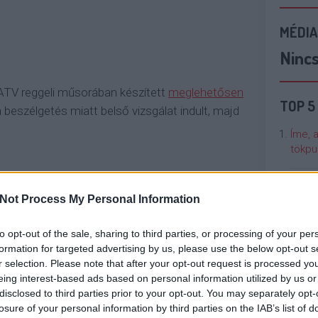
MÉDIA
Ninc
TV reggeli műsorában készített
meglehetősen
TOP 5
a beszélgetés miatt belső vizsgálat indult, majd
Íme, 
tökpu
Talán
TY TVRTKO
BOMBERA KRISZTINA
REGGELI
Not Process My Personal Information
Való V
to opt-out of the sale, sharing to third parties, or processing of your per
Cicci
formation for targeted advertising by us, please use the below opt-out s
kenta
r selection. Please note that after your opt-out request is processed y
eing interest-based ads based on personal information utilized by us or
disclosed to third parties prior to your opt-out. You may separately opt-
Nézze
losure of your personal information by third parties on the IAB’s list of
nálunk