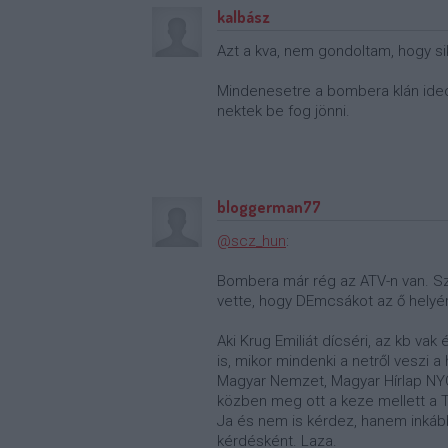
kalbász
Azt a kva, nem gondoltam, hogy si
Mindenesetre a bombera klán ideoló
nektek be fog jönni.
bloggerman77
@scz_hun
:
Bombera már rég az ATV-n van. Sz
vette, hogy DEmcsákot az ő helyér
Aki Krug Emiliát dícséri, az kb vak
is, mikor mindenki a netről veszi a
Magyar Nemzet, Magyar Hírlap NYO
közben meg ott a keze mellett a T
Ja és nem is kérdez, hanem inkább k
kérdésként. Laza.