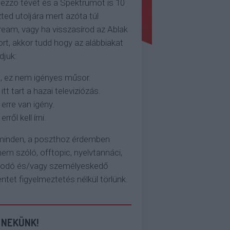
ezzo tévét és a Spektrumot is 10
ted utoljára mert azóta túl
eam, vagy ha visszasírod az Ablak
rt, akkor tudd hogy az alábbiakat
djuk:
, ez nem igényes műsor.
 itt tart a hazai televiziózás.
 erre van igény.
erről kell írni.
 minden, a poszthoz érdemben
em szóló, offtopic, nyelvtannáci,
kodó és/vagy személyeskedő
et figyelmeztetés nélkül törlünk.
 NEKÜNK!