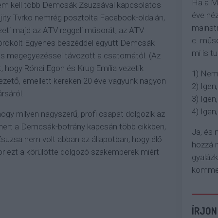
Ha a M
m kell több Demcsák Zsuzsával kapcsolatos
éve néz
ujity Tvrko nemrég posztolta Facebook-oldalán,
mainstr
eti majd az ATV reggeli műsorát, az ATV
c. műso
l örökölt Egyenes beszéddel együtt Demcsák
mi is tu
ös megegyezéssel távozott a csatornától. (Az
, hogy Rónai Egon és Krug Emília vezetik
1) Nem
rvezető, emellett kereken 20 éve vagyunk nagyon
2) Igen,
rsáról.
3) Igen,
4) Igen, 
hogy milyen nagyszerű, profi csapat dolgozik az
 mert a Demcsák-botrány kapcsán több cikkben,
Ja, és
uzsa nem volt abban az állapotban, hogy élő
hozzá n
or ezt a körülötte dolgozó szakemberek miért
gyaláz
komment
ÍRJON