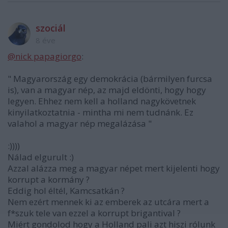
szociál
8 éve
@nick papagiorgo
:
" Magyarország egy demokrácia (bármilyen furcsa
is), van a magyar nép, az majd eldönti, hogy hogy
legyen. Ehhez nem kell a holland nagykövetnek
kinyilatkoztatnia - mintha mi nem tudnánk. Ez
valahol a magyar nép megalázása "
:))))
Nálad elgurult :)
Azzal alázza meg a magyar népet mert kijelenti hogy
korrupt a kormány ?
Eddig hol éltél, Kamcsatkán ?
Nem ezért mennek ki az emberek az utcára mert a
f*szuk tele van ezzel a korrupt brigantival ?
Miért gondolod hogy a Holland pali azt hiszi rólunk