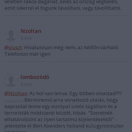
véletlen rákos daganat, kelés az ország végbelén,
amit sikerrel el fogunk távolítani, vagy távolíttatni.
Nzoltan
8 éve
@puszt
: Hivatalosan még nem, az hétfőn várható.
Telefonon már igen.
lombozódó
8 éve
@Nzoltan
: Az hol van leírva. Egy bitben olvastad???
.................Bárminemű arra vonatkozó utalás, hogy
kapcsolat lenne egy európai uniós tagállam és a
terroristák módszerei között, hibás. "Szeretnék
elhatárolódni az ilyen tartalmú kijelentésektől" -
jelentette ki Bert Koenders holland külügyminiszter