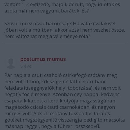
voltam 1-2 évtizede, majd kiderült, hogy idióták és
azóta már nem vagyunk barátok. És?
Szóval mi ez a vadbaromság? Ha valaki valakivel
jóban volt a múltban, akkor azzal nem veszhet össze,
nem változhat meg a véleménye róla?
postumus mumus
8 éve
Pár napja a csuti csaholó csirkefogó csótány még
nem volt itthon, krk szigetén látta el orr báni
feladatait(seggnyalók helyi toborzása), és nem volt
negatív fociélménye. Azonban egy nappal kedvenc
csapata kikapott a kerti klotyója magasságában
magasodó csicsás csuti csarnokában, és nagyon
mérges volt. A csuti csótány fussballos tarajos
gőtéket megszégyenítő visszangja pedig tolmácsolta
másnap reggel, hogy a führer rosszkedvű.