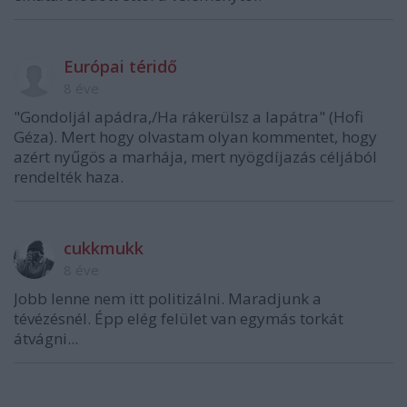
Európai téridő
8 éve
"Gondoljál apádra,/Ha rákerülsz a lapátra" (Hofi
Géza). Mert hogy olvastam olyan kommentet, hogy
azért nyűgös a marhája, mert nyögdíjazás céljából
rendelték haza.
cukkmukk
8 éve
Jobb lenne nem itt politizálni. Maradjunk a
tévézésnél. Épp elég felület van egymás torkát
átvágni...