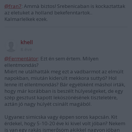
@fran7
: Ammà biztos! Srebenicaban is kockaztattak
az eletuket a holland bekefenntartok..
Kalmarlelkek ezek.
khell
8 éve
@Fermentátor
: Ezt én sem értem. Milyen
ellentmondás?
Miért ne utálhatták meg ezt a vadbarmot az elmúlt
napokban, miután kiderült mekkora suttyó? Hol
lenne itt ellentmondás? Bár egyébként máshol irták,
hogy már korábban is beszélt hülyeségeket, de egy
szép gesztust kapott leköszönésének tiszteletére,
aztán jó nagy hülyét csinált magából.
Ugyanez simicska vagy éppen soros kapcsán. Kit
érdekel, hogy 5-10-20 éve ki kivel volt jóban? Nekem
is van egy rakás ismerősöm akikkel nagyon jóban