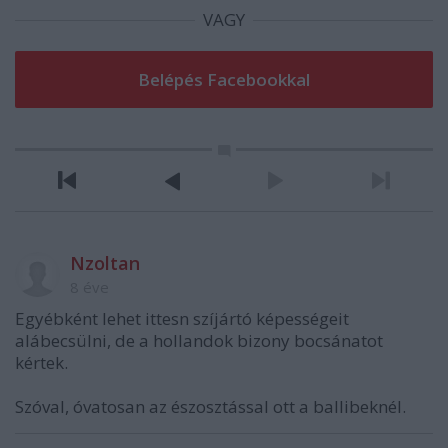
VAGY
Nzoltan
8 éve
Egyébként lehet ittesn szíjártó képességeit
alábecsülni, de a hollandok bizony bocsánatot
kértek.
Szóval, óvatosan az észosztással ott a ballibeknél.