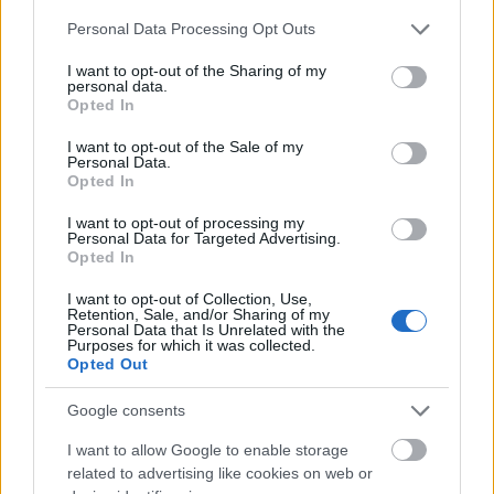
déjá vu39
Please note that this website/app uses one or more Google
Personal Data Processing Opt Outs
services and may gather and store information including but
8 éve
not limited to your visit or usage behaviour. You may click to
I want to opt-out of the Sharing of my
@nick papagiorgo
:
personal data.
grant or deny consent to Google and its third-party tags to
Opted In
1. Magyarország nem azonos a kormánnyal, pláne
use your data for below specified purposes in below Google
nem Sz.Péterrel.
consent section.
I want to opt-out of the Sale of my
2. Kedvenc humoristád semmilyen ellenvéleményt
Personal Data.
nem tűr. Az meg egészen fantasztikus, hogy a
Opted In
bároknak identitása van. Én azt hittem, hogy egy
I want to opt-out of processing my
bárba bárki bemehet.
Personal Data for Targeted Advertising.
Opted In
I want to opt-out of Collection, Use,
déjá vu39
Retention, Sale, and/or Sharing of my
Personal Data that Is Unrelated with the
8 éve
Purposes for which it was collected.
Opted Out
@LAM
: Nos, érdemes elolvasnod a Flinkeinstein
halála kapcsán megjelent cikket. AMúgy pedig
Google consents
valóban nem volt szerencsés ez a mondat a
hasonlóságról .
I want to allow Google to enable storage
related to advertising like cookies on web or