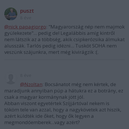
puszt
8 éve
@nick papagiorgo
: "Magyarország nép nem majmok
gyülekezete"... pedig de! Legalábbis amíg kintről
nem látszik az a többség, akik csipkerózsika álmukat
alusszák. Tarlós pedig idézni... Tuskót SOHA nem
veszünk szájunkra, mert még kivirágzik :(.
8 éve
@Nzoltan
: Bocsánatot még nem kértek, de
maradjunk annyiban púp a hátukra ez a botrány, ez
csak a magyar kormánynak jött jól.
Abban viszont egyetértek Szíjjártóval nekem is
tököm tele van azzal, hogy a nagykövetek azt hiszik,
azért küldték ide őket, hogy ők legyen a
megmondóemberek...vagy azért?