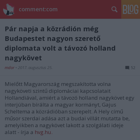
comment:com
Pár napja a közrádión még
Budapestet nagyon szerető
diplomata volt a távozó holland
nagykövet
mdor
•
2017. augusztus 25.
52
Mielőtt Magyarország megszakította volna
nagyköveti szintű diplomáciai kapcsolatait
Hollandiával, amiért a távozó holland nagykövet egy
interjúban bírálta a magyar kormányt,
Gajus
Scheltema a közrádióban szerepelt. A Hely című
műsor szerdai adása azt a budai villát mutatta be,
amelyikben a nagykövet lakott a szolgálati ideje
alatt - írja a
hvg.hu.