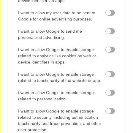
device identifiers in apps.
déjá vu39
I want to allow my user data to be sent to
8 éve
Google for online advertising purposes.
@histar007
: "hol is voltak a holland békefenntartók a
I want to allow Google to send me
szrebrenyicai mészárlás idején? "
personalized advertising.
Akkor ilyen alapon az Újvidéki mészárlást ("Hideg
napok" ) is fel lehetne hánytorgatni
I want to allow Google to enable storage
Magyarországnak.
related to analytics like cookies on web or
device identifiers in apps.
I want to allow Google to enable storage
déjá vu39
related to functionality of the website or app.
8 éve
I want to allow Google to enable storage
@Nzoltan
: "de a hollandok bizony bocsánatot
related to personalization.
kértek." Nem egészen.
I want to allow Google to enable storage
related to security, including authentication
Fermentátor
functionality and fraud prevention, and other
user protection.
8 éve