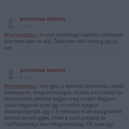
postumus mumus
8 éve
@Fermentátor
: A csuti csirkefogó csaholó csótánytól
ellenben ilyet ne várj. Őszerinte neki mindig igaza
van.
postumus mumus
8 éve
@Fermentátor
: Hát igen, a holland diplomata szereti
Budapestet, Magyarországot, viszont a kúrmányt és
fennhélyázó patkány tagjait meg rühelli. Nagyon
sokan vagyunk ezzel így 10 millió magyar
állampolgárból úgy 7-8 millióan. A két dolog között
semmi összefüggés, mivel a csuti patkány és
maffiabandája nem Magyarország. Ők csak egy