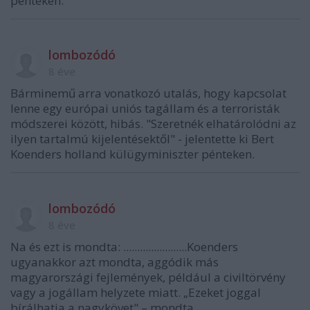
pénteken.
lombozódó
8 éve
Bárminemű arra vonatkozó utalás, hogy kapcsolat
lenne egy európai uniós tagállam és a terroristák
módszerei között, hibás. "Szeretnék elhatárolódni az
ilyen tartalmú kijelentésektől" - jelentette ki Bert
Koenders holland külügyminiszter pénteken.
lombozódó
8 éve
Na és ezt is mondta: .......................Koenders
ugyanakkor azt mondta, aggódik más
magyarországi fejlemények, például a civiltörvény
vagy a jogállam helyzete miatt. „Ezeket joggal
bírálhatja a nagykövet" – mondta......