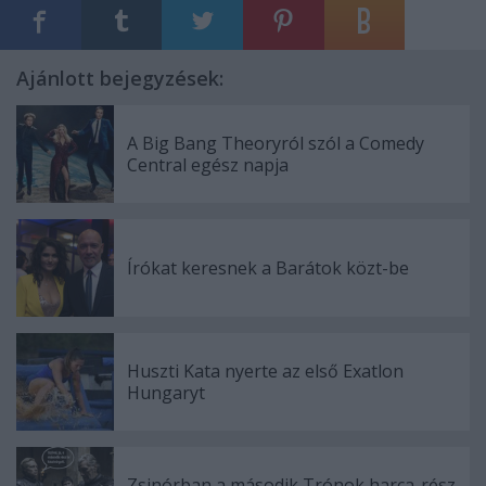
Ajánlott bejegyzések:
A Big Bang Theoryról szól a Comedy
Central egész napja
Írókat keresnek a Barátok közt-be
Huszti Kata nyerte az első Exatlon
Hungaryt
Zsinórban a második Trónok harca-rész