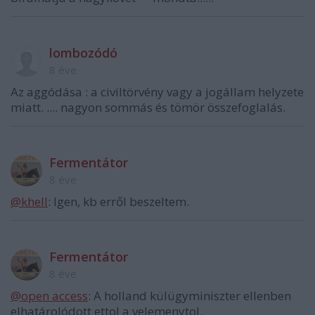
lombozódó
8 éve
Az aggódása : a civiltörvény vagy a jogállam helyzete
miatt. .... nagyon sommás és tömör összefoglalás.
Fermentátor
8 éve
@khell
: Igen, kb erről beszeltem.
Fermentátor
8 éve
@open access
: A holland külügyminiszter ellenben
elhatárolódott ettol a velemenytol.