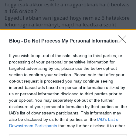
hogy csak akkor esik le a magyaroknak ha ő beolvas
a 168 órába ?
Egyedül abban van igazad hogy nem az ő hatásköre
lehurrogni a kormányt, majd ha leadta a szolit
végleg elmondhatja.....de ismétlem a kormányt
ekézte, nem a magyarokat birkázta le.
Blog -
Do Not Process My Personal Information
If you wish to opt-out of the sale, sharing to third parties, or
FDToth
processing of your personal or sensitive information for
targeted advertising by us, please use the below opt-out
8 éve
section to confirm your selection. Please note that after your
Jo ok a magyar kormanynak h megint
opt-out request is processed you may continue seeing
szembeszalljon es orszaggal.
interest-based ads based on personal information utilized by
1. Akinek nem inge...
us or personal information disclosed to third parties prior to
2. A nagykovetnek igaza van, de ezt igy nem
your opt-out. You may separately opt-out of the further
mondhatna ki
disclosure of your personal information by third parties on the
3. A fidesznek szarnia kene erre, de legalabb ez a
IAB’s list of downstream participants. This information may
tema is hatterbe szorit most olyanokat, ami fontos...
also be disclosed by us to third parties on the
IAB’s List of
Downstream Participants
that may further disclose it to other
third parties.