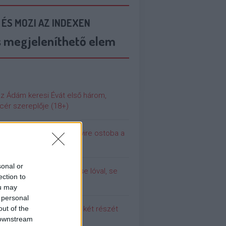
 ÉS MOZI AZ INDEXEN
s megjeleníthető elem
az Ádám keresi Évát első három,
cér szereplője (18+)
 még soha nem volt ennyire ostoba a
ilág
sonal or
olina (még) nem dugott se lóval, se
ection to
urral
ou may
 personal
out of the
 meg a Pumpedék első két részét
 downstream
!