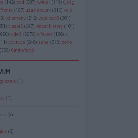
ka
(
142
)
twd
(
307
)
twitter
(
119
)
újság
fronts
(
107
)
usa network
(
316
)
való
00
)
vélemény
(
212
)
vetélkedő
(
301
)
551
)
viasat3
(
647
)
viasat history
(
101
)
698
)
videó
(
3079
)
x-faktor
(
186
)
x
111
)
youtube
(
240
)
zene
(
213
)
zone
(
356
)
Címkefelhő
ÍVUM
gusztus
(
1
)
ius
(
1
)
ius
(
3
)
jus
(
8
)