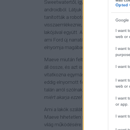
Sweetwatertől, így eljutnak egy furcsa v
Opted 
androidból. Látjuk a park kezdeti éveit
tanították a robotokat az emberi viselke
Google 
visszaemlékeznie, ahogy arra sem, hogy 
I want t
lakójával együtt. Ami igazán fura, hogy a
web or d
ami Ford új narratívájában szerepel. Va
elnyomja magában ezeket a kellemetlen 
I want t
purpose
Maeve miután feltérképezi saját felépít
I want 
áll össze, és azt is megjegyzi, hogy oly
vitatkozna egymással. Ebből arra követk
I want t
eddig elnyomott fél kezd felszínre jönn
web or d
talán arról szólnak, hogy Dolores annak 
miért akarja ezzel összezavarni a fejét A
I want t
or app.
Ami a lakók szálát illeti, a filozófiai ké
I want t
Maeve hihetetlen sebességgel érez rá saj
világ működésére. Ahogy Ford mondja az
I want t