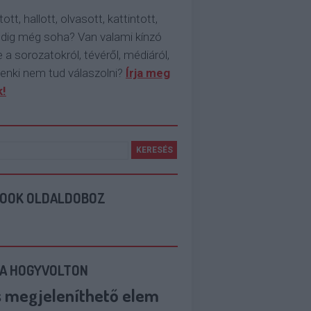
tott, hallott, olvasott, kattintott,
ddig még soha? Van valami kínzó
 a sorozatokról, tévéről, médiáról,
enki nem tud válaszolni?
Írja meg
!
BOOK OLDALDOBOZ
 A HOGYVOLTON
s megjeleníthető elem