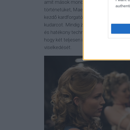
amit mások mondanak nekik, ezért könnyen
authenti
történetüket, Maeve pedig ki is használja 
kezdő kardforgató egyből kiáll az ezt az
kudarcot. Mindig zavaró egy kicsit, ha va
és hatékony technikát. És az sem segítet
hogy két teljesen idióta karbantartó assz
viselkedését.