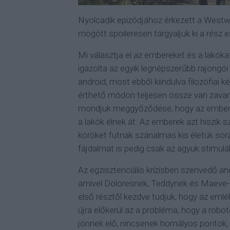
Nyolcadik epizódjához érkezett a Westw
mögött spoileresen tárgyaljuk ki a rész 
Mi választja el az embereket és a lakóka
igazolta az egyik legnépszerűbb rajongó
android, most ebből kiindulva filozófiai
érthető módon teljesen össze van zavar
mondjuk meggyőződése, hogy az emberi l
a lakók élnek át. Az emberek azt hiszik 
köröket futnak szánalmas kis életük sorá
fájdalmat is pedig csak az agyuk stimulál
Az egzisztenciális krízisben szenvedő a
amivel Doloresnek, Teddynek és Maeve-n
első résztől kezdve tudjuk, hogy az emlék
újra előkerül az a probléma, hogy a robo
jönnek elő, nincsenek homályos pontok, 