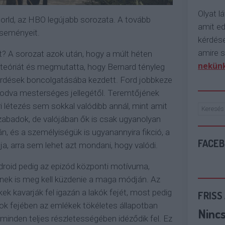
Olyat lá
orld, az HBO legújabb sorozata. A tovább
amit e
eseményeit.
kérdése
amire s
t? A sorozat azok után, hogy a múlt héten
nekünk
i teóriát és megmutatta, hogy Bernard tényleg
 kérdések boncolgatásába kezdett. Ford jobbkeze
odva mesterséges jellegétől. Teremtőjének
étezés sem sokkal valódibb annál, mint amit
szabadok, de valójában ők is csak ugyanolyan
n, és a személyiségük is ugyanannyira fikció, a
FACE
ja, arra sem lehet azt mondani, hogy valódi.
ndroid pedig az epizód központi motívuma,
ek is meg kell küzdenie a maga módján. Az
ek kavarják fel igazán a lakók fejét, most pedig
FRISS
tok fejében az emlékek tökéletes állapotban
Ninc
minden teljes részletességében idéződik fel. Ez