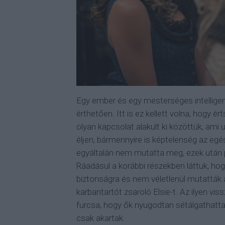
Egy ember és egy mesterséges intelligen
érthetően. Itt is ez kellett volna, hogy
olyan kapcsolat alakult ki közöttük, ami u
éljen, bármennyire is képtelenség az eg
egyáltalán nem mutatta meg, ezek után pe
Ráadásul a korábbi részekben láttuk, ho
biztonságra és nem véletlenül mutatták a
karbantartót zsaroló Elsie-t. Az ilyen vis
furcsa, hogy ők nyugodtan sétálgathatt
csak akartak.