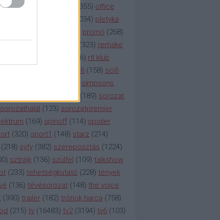
etflix
(
376
)
nézettség
(
1355
)
office
tt
(
159
)
per
(
208
)
pilot
(
1034
)
pletyka
litika
(
310
)
premier
(
135
)
promó
(
268
)
41
)
reality
(
1934
)
reklám
(
323
)
remake
tró
(
287
)
rtl
(
635
)
rtl ii
(
146
)
rtl klub
ajtóközlemény
(
116
)
sci-fi
(
158
)
scifi
 fi
(
533
)
showtime
(
794
)
simpsons
tcom
(
882
)
snl
(
276
)
soa
(
189
)
sorozat
sorozathalál
(
123
)
sorozatpremier
ektrum
(
169
)
spinoff
(
114
)
spoiler
ort
(
320
)
sport1
(
148
)
starz
(
214
)
(
218
)
syfy
(
382
)
szereposztás
(
1224
)
00
)
sztrájk
(
136
)
szülfel
(
109
)
talkshow
bt
(
233
)
tehetségkutató
(
228
)
tények
vé
(
136
)
tévésorozat
(
148
)
the voice
t
(
390
)
trailer
(
182
)
trónok harca
(
758
)
ood
(
215
)
tv
(
16483
)
tv2
(
3194
)
tv6
(
103
)