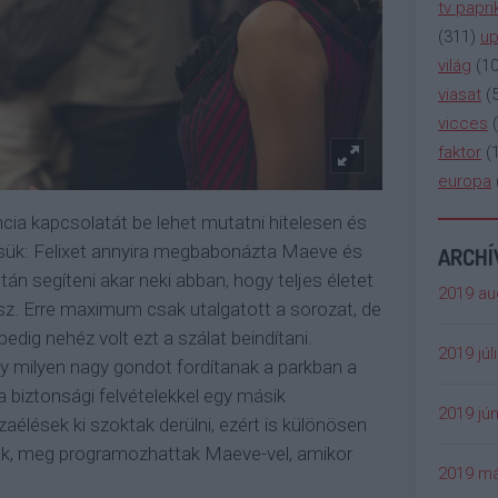
tv papri
(
311
)
up
világ
(
1
viasat
(
vicces
(
faktor
(
europa
cia kapcsolatát be lehet mutatni hitelesen és
 értsük: Felixet annyira megbabonázta Maeve és
ARCH
tán segíteni akar neki abban, hogy teljes életet
2019 au
ész. Erre maximum csak utalgatott a sorozat, de
dig nehéz volt ezt a szálat beindítani.
2019 júl
gy milyen nagy gondot fordítanak a parkban a
 biztonsági felvételekkel egy másik
2019 jún
szaélések ki szoktak derülni, ezért is különösen
ak, meg programozhattak Maeve-vel, amikor
2019 má