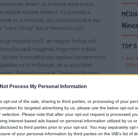
rencsések, amiért az emlékek kissé kusza
 alapján tudunk felidézni. Ez tompítja a
MÉDIA
nyzik ez a tompítás. (Az epizód ezúttal is egy
Ninc
a "Trace Decay" épp a felejtésről szól.)
, hogy megölte a nőt, aki nagyon fontos volt
TOP 5
 bizonyítja saját magának, hogy miért sokkal
 Az ilyen traumáktól egy egyszerű programozói
Íme, 
tökpu
alábbis ez jól működött, de az epizódban
zenved. Bernard nemcsak Theresát ölte meg,
is a nő, akit egy pillanatra látunk, mintha
Talán
Not Process My Personal Information
Való V
rti az az emlék, mikor a feketeruhás Ed Harris
islányát is. Viszont nagyon fontos, hogy később
to opt-out of the sale, sharing to third parties, or processing of your per
Cicci
e. Ebben a tekintetben ő a legfejlettebb és
formation for targeted advertising by us, please use the below opt-out s
kenta
n formálja saját képére Sizemore aprólékosan
r selection. Please note that after your opt-out request is processed y
 visszatérünk.)
eing interest-based ads based on personal information utilized by us or
disclosed to third parties prior to your opt-out. You may separately opt-
Nézze
losure of your personal information by third parties on the IAB’s list of
nálunk