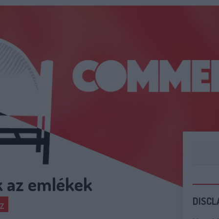
k az emlékek
DISCL
sz