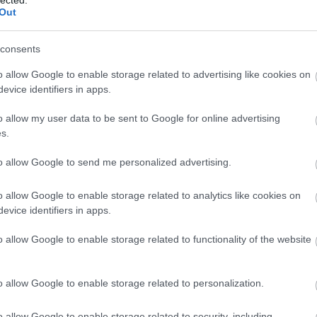
árosig, ami mindenféle emlékeket hoz elő az
Out
(
111
)
du
, amikor még nem voltak vendégek és csak
(
302
)
el
désre. Erre egészen biztosan nem kellene
consents
(
598
)
f
valaki szétlő egy várost, annak minden
foci
(
17
o allow Google to enable storage related to advertising like cookies on
z itteni templom szerintem pont úgy néz ki, mint
(
227
)
gr
evice identifiers in apps.
lami pusmogás van, feltehetőleg Dolores
(
2971
)
emlékeket, amik valahogyan mégis előjönnek.
o allow my user data to be sent to Google for online advertising
(
125
)
h
s.
(
288
)
hí
ését azt mondja, hogy csodálatos szerkezetből
homela
to allow Google to send me personalized advertising.
an mintha a benne lévő rendszerben két agy
house
(
eztetek, hogy Doloresnél ez a bizonyos másik,
o allow Google to enable storage related to analytics like cookies on
(
540
)
in
i és hozza magával ezeket az emlékeket, amik
evice identifiers in apps.
rosszb
idején simán lemészárolt egy teljes falut?
De
(
140
)
kr
rnold? Vagy ez is Ford terve továbbra is?
o allow Google to enable storage related to functionality of the website
(
152
)
li
rdések mellett a legfontosabb előrelépés, hogy
(
140
)
m
o allow Google to enable storage related to personalization.
át maga, illetve a körülötte lévő konstruált
magyar 
 androidok aztán nem kérdőjelezik meg azt,
(
230
)
m
o allow Google to enable storage related to security, including