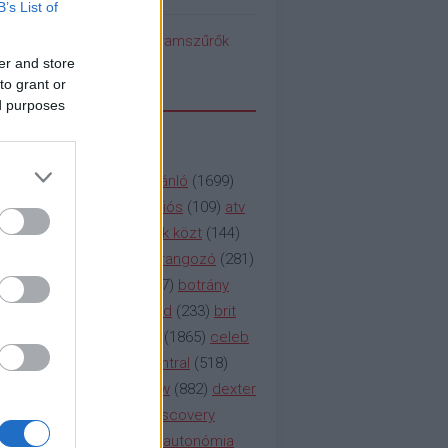
B’s List of
pedék benéz az Instagramszűrők
ti rögvalóságba
er and store
to grant or
ed purposes
SSZAVAK
a&e
(
133
)
abc
(
1958
)
ajánló
(
1699
)
(
112
)
amc
(
913
)
animációs
(
109
)
atv
n
(
531
)
baki
(
261
)
barátok közt
(
144
)
ág
(
130
)
bbc
(
403
)
beharangozó
(
281
)
(
314
)
blikk
(
338
)
bors
(
267
)
botrány
eaking
(
124
)
breaking bad
(
233
)
brit
sg
(
258
)
bulvár
(
995
)
cbs
(
1865
)
celeb
inemax
(
706
)
comedy central
(
518
)
58
)
csaj
(
177
)
csi
(
159
)
cw
(
882
)
dexter
(
247
)
discovery
(
249
)
discovery
(
111
)
doku
(
127
)
duna ii autonómia