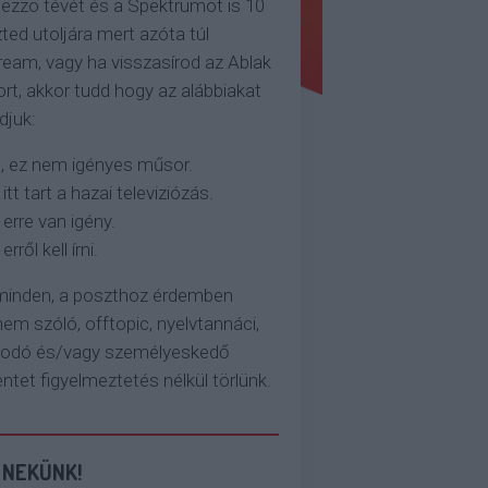
ezzo tévét és a Spektrumot is 10
ted utoljára mert azóta túl
eam, vagy ha visszasírod az Ablak
rt, akkor tudd hogy az alábbiakat
djuk:
, ez nem igényes műsor.
 itt tart a hazai televiziózás.
 erre van igény.
erről kell írni.
 minden, a poszthoz érdemben
em szóló, offtopic, nyelvtannáci,
kodó és/vagy személyeskedő
et figyelmeztetés nélkül törlünk.
 NEKÜNK!