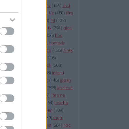
na televízió
(
1212
)
duna tv
(
169
)
dvd
őzetes
(
123
)
emmy
(
189
)
f/x
(
450
)
film
ilmmúzeum
(
903
)
film
(
338
)
fnl
(
132
)
1
)
fox
(
2048
)
fringe
(
163
)
fx
(
394
)
glee
ace klinika
(
173
)
gyász
(
206
)
hbo
HBO
(
107
)
hbo2
(
313
)
hbo comedy
imym
(
154
)
hír
(
2037
)
híradó
(
126
)
hírek
rtv
(
126
)
history channel
(
116
)
nd
(
123
)
horror
(
150
)
hősök
(
200
)
164
)
humor
(
140
)
idol
(
248
)
interjú
ternet
(
484
)
itv
(
122
)
játék
(
146
)
jóban
an
(
119
)
kasza
(
229
)
kép
(
798
)
köztévé
itika
(
618
)
lapszemle
(
169
)
lifetime
sta
(
178
)
lost
(
498
)
lóvé
(
164
)
lovetta
1
(
1692
)
m2
(
991
)
mad men
(
109
)
rádió
(
119
)
médiaipar
(
389
)
mgm
okka
(
142
)
mtv
(
1149
)
mtva
(
264
)
nbc