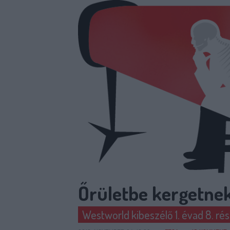
Őrületbe kergetne
Westworld kibeszélő 1. évad 8. ré