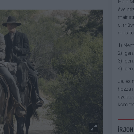
Ha a M
éve néz
mainstr
c. műso
mi is tu
1) Nem
2) Igen,
3) Igen,
4) Igen, 
Ja, és
hozzá n
gyaláz
komment
ÍRJON