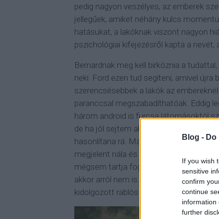
pedig nagyon veszélyes, az emberek sze
jellegűek, amiket néhány kulcs momentum
hatásukat, a lakóknak viszont nagyon hiá
pszichológiai kifejezésről kapta a nevét, 
Bernardnak meg kell birkóznia a tudattal
neki. Ford ezen tud segíteni, amivel újra
szerencsésebbek a lakók az embereknél.
paranccsal megszabadíthatóak. Eddig leg
három android is furcsa látomásoktól s
de ha jól sejtem akkor Elsie-t is, legalább
Blog -
Do 
hasonlítana rá. Maeve-et továbbra is kísé
megjelent nála és leszúrta őt is meg a k
If you wish 
mégsem tartja fogva a lányának az emlék
sensitive in
akkor arról nem is volt szó, hogy hogya
confirm you
kidolgozott rablós narratíváját. (Erre még
continue se
information 
further disc