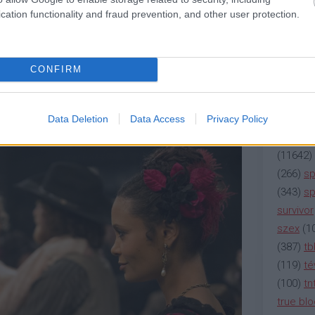
 át lehet írni utasításokkal a saját
(
2137
)
n
cation functionality and fraud prevention, and other user protection.
ezt. Kicsit olyan volt ez a jelenet, mikor a
(
195
)
or
 ipart régen űző gonosszal szemben és nem vall
(
325
)
po
laki túl hamar sajátít el valami nagyon látványos
rádió
(
3
CONFIRM
t, hogy ide a madame csak úgy tudott eljutni,
(
225
)
re
isztált hozzá, akiknek nem igazán értjük a
(
2212
)
s
(
207
)
sci
Data Deletion
Data Access
Privacy Policy
(
115
)
si
(
11642
)
(
266
)
sp
(
343
)
sp
survivor
szex
(
1
(
387
)
tb
(
119
)
té
(
100
)
tn
true bl