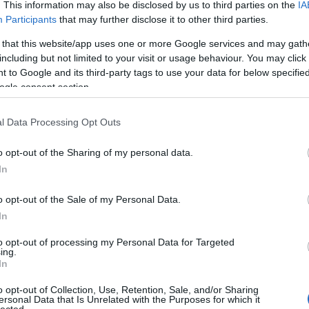
. This information may also be disclosed by us to third parties on the
IA
Participants
that may further disclose it to other third parties.
A Pum
mögöt
 that this website/app uses one or more Google services and may gath
including but not limited to your visit or usage behaviour. You may click 
 to Google and its third-party tags to use your data for below specifi
ogle consent section.
KULC
l Data Processing Opt Outs
24
(
312
)
amazon
o opt-out of the Sharing of my personal data.
(
217
)
ax
In
baroms
beszól
o opt-out of the Sale of my Personal Data.
(
320
)
br
In
(
512
)
b
to opt-out of processing my Personal Data for Targeted
(
108
)
c
ing.
In
cool
(
3
(
237
)
díj
o opt-out of Collection, Use, Retention, Sale, and/or Sharing
k. Williammel egyre távolabb kerülnek
ersonal Data that Is Unrelated with the Purposes for which it
channel
lected.