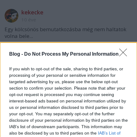
kekecke
10 éve
Egy kölcsönös bemutatkozásba még nem haltatok
volna bele...
Blog -
Do Not Process My Personal Information
sixx
10 éve
If you wish to opt-out of the sale, sharing to third parties, or
processing of your personal or sensitive information for
@kekecke
: ez mán igy maradt
targeted advertising by us, please use the below opt-out
section to confirm your selection. Please note that after your
opt-out request is processed you may continue seeing
Sanko13
interest-based ads based on personal information utilized by
us or personal information disclosed to third parties prior to
10 éve
your opt-out. You may separately opt-out of the further
Ejnye, és még a telefonszámát sem kérted el? Lehet,
disclosure of your personal information by third parties on the
hogy azt válaszolta volna, hogy "meg hát"! ;-DDD
IAB’s list of downstream participants. This information may
Vagy épp ettől tartottál?
also be disclosed by us to third parties on the
IAB’s List of