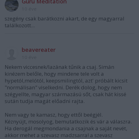
Guru Meditation
10 éve
szegény csak barátkozni akart, de egy magyarral
találkozott...
beavereater
10 éve
Nekem viccesnek/lazának tűnik a csaj. Simán
kinézem belőle, hogy mindene tele volt a
hypetól,melótól, keepsmilingtól, azt' próbált kicsit
"normálisan" viselkedni. Derék dolog, hogy nem
szégyellte, magyar származású sőt, csak hát kissé
sután tudja magát előadni rajta.
Nem vagy te kamasz, hogy ettől beégjél.
Kéznyújt, mosolyog, bemutatkozik és vár a válaszra.
Ha derogál megmondania a csajnak a saját nevét,
akkor mehet a szevasz madzsarra! a szevasz