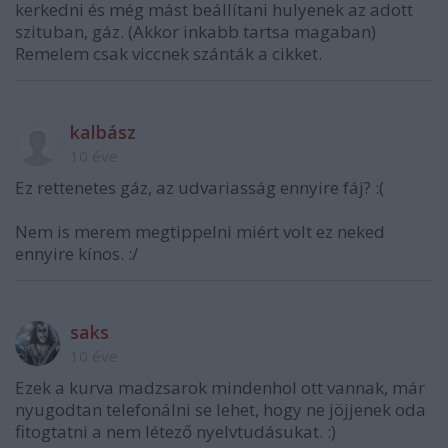
kerkedni és még mást beállítani hulyenek az adott
szituban, gáz. (Akkor inkabb tartsa magaban)
Remelem csak viccnek szánták a cikket.
kalbász
10 éve
Ez rettenetes gáz, az udvariasság ennyire fáj? :(
Nem is merem megtippelni miért volt ez neked
ennyire kínos. :/
saks
10 éve
Ezek a kurva madzsarok mindenhol ott vannak, már
nyugodtan telefonálni se lehet, hogy ne jöjjenek oda
fitogtatni a nem létező nyelvtudásukat. :)