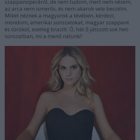
szappanoperáról, de nem tudom, mert nem nézem,
az arca nem ismerős, és nem akarok vele beszélni.
Miket néznek a magyarok a tévében, kérdezi,
mondom, amerikai sorozatokat, magyar szappant
és törököt, esetleg brazilt. Ó, hát ő játszott sok heti
sorozatban, mi a menő nálunk?