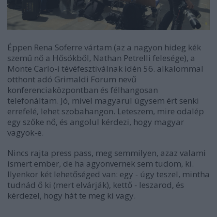
Éppen Rena Soferre vártam (az a nagyon hideg kék
szemű nő a Hősökből, Nathan Petrelli felesége), a
Monte Carlo-i tévéfesztiválnak idén 56. alkalommal
otthont adó Grimaldi Forum nevű
konferenciaközpontban és félhangosan
telefonáltam. Jó, mivel magyarul úgysem ért senki
errefelé, lehet szobahangon. Leteszem, mire odalép
egy szőke nő, és angolul kérdezi, hogy magyar
vagyok-e.
Nincs rajta press pass, meg semmilyen, azaz valami
ismert ember, de ha agyonvernek sem tudom, ki.
Ilyenkor két lehetőséged van: egy - úgy teszel, mintha
tudnád ő ki (mert elvárják), kettő - leszarod, és
kérdezel, hogy hát te meg ki vagy.