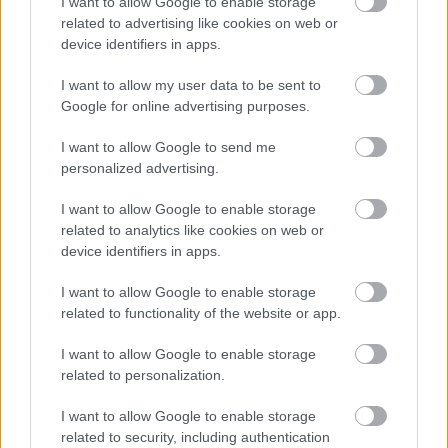
Egy „szagolnám a fingod”-al hitelesebb madzsar
I want to allow Google to enable storage
lettél volna, na mindegy ez mán így marad bazmeg.
related to advertising like cookies on web or
Kösz, h lejárattál minket.
device identifiers in apps.
I want to allow my user data to be sent to
Google for online advertising purposes.
Zoltán Almási
10 éve
I want to allow Google to send me
personalized advertising.
na de tényleg, szegény nő akart kommunikálni, erre
ez... ehh
I want to allow Google to enable storage
related to analytics like cookies on web or
device identifiers in apps.
Boise
I want to allow Google to enable storage
10 éve
related to functionality of the website or app.
@Zoltán Almási: Egyet értek :)
I want to allow Google to enable storage
Sztem simán mondhatta volna Sixx viccesen, hogy
related to personalization.
nem ismerős az arcod, de tudod, rengeteg sorozatot
kell megnéznem hivatalból és nem emlékszem
I want to allow Google to enable storage
mindenkire egyformán és hozzátehette volna, hogy
related to security, including authentication
viszont nagyon jól esik, hogy ennek ellenére ilyen