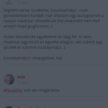
10 éve
Segített volna: tündérke, (csudapinájú - csak
gondolatban) küldjél már általam egy autogramot a
nyájas madzsar olvasóknak (ha olvasható nem kell
annyit majd gugliznom...).
Aztán köszike (és egyébként ne vágj fel, ki nem
madzsar egy kicsit ez égadta világon, aki számít egy
picikét és szemre csudapinájú...)
(csudapinájú= olvasgatlak, na)
sixx
10 éve
@ScooHu
: volt aki megértette.