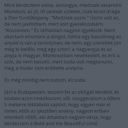
Mire kérdeztem volna, aszongya, medzsek vasarolni.
Mondom, az jó, itt vannak üzletek, csak kicsit drága
a Dior fürdőköpeny. "Medzsek oszni." Úszni volt az,
de nem javítottam, mert volt gyerekszobám.
"Koszonom." És láthatóan nagyon igyekszik. Nem
akartam elrontani a dolgot, hátha egy baszdmeg az
anyád is van a tarsolyban, de nem, egy szeretlek jön
még ki belőle, meg egy sztori: a nagyanyja és az
anyja is magyar, Montrealban nevelkedett, és érti a
szót, de nem beszéli, mert lusta volt megtanulni,
meg a muter sem erőltette annyira.
És még mindig nem tudom, kicsoda.
Járt-e Budapesten, teszem fel az obligát kérdést, és
közben azon imádkozom, sőt, szuggerálom a tőlem
5 méterre tébláboló sajtóst, hogy vigyen már el
innen, ettől az ijesztően sovány, nagyon erősen
sminkelt nőtől, aki áthatóan nagyon várja, hogy
kérdezzem a Bold and the Beautiful című