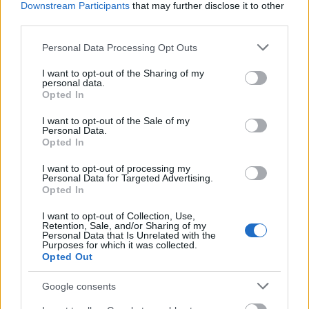
Downstream Participants
that may further disclose it to other
third parties.
Punetti kapitány
Please note that this website/app uses one or more Google
Personal Data Processing Opt Outs
10 éve
services and may gather and store information including but
not limited to your visit or usage behaviour. You may click to
I want to opt-out of the Sharing of my
Erről a Bold and the Beautiful-ról azt hittem, hogy te
personal data.
grant or deny consent to Google and its third-party tags to
találtad ki, és a bold rád utal. :D
Opted In
use your data for below specified purposes in below Google
consent section.
I want to opt-out of the Sale of my
Personal Data.
Opted In
csab2
10 éve
I want to opt-out of processing my
Personal Data for Targeted Advertising.
Ejnye sixx! A múltkor Müller Attiláról nem tudtad,
Opted In
hogy eszik-e vagy isszák, most meg ez a csaj.
Öregszel?
I want to opt-out of Collection, Use,
Retention, Sale, and/or Sharing of my
Personal Data that Is Unrelated with the
Purposes for which it was collected.
Opted Out
Orbán Viktor az Isten (törölt)
Google consents
10 éve