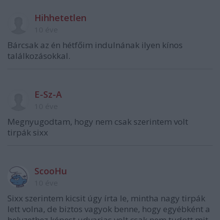
Hihhetetlen
10 éve
Bárcsak az én hétfőim indulnának ilyen kínos
találkozásokkal.
E-Sz-A
10 éve
Megnyugodtam, hogy nem csak szerintem volt
tirpák sixx
ScooHu
10 éve
Sixx szerintem kicsit úgy írta le, mintha nagy tirpák
lett volna, de biztos vagyok benne, hogy egyébként a
helyzethez képest udvarias volt csak nem tudott mit