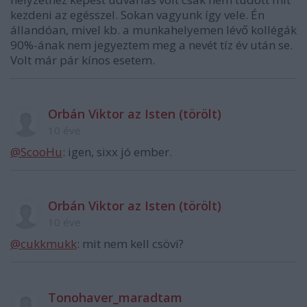
kezdeni az egésszel. Sokan vagyunk így vele. Én
állandóan, mivel kb. a munkahelyemen lévő kollégák
90%-ának nem jegyeztem meg a nevét tíz év után se.
Volt már pár kínos esetem.
Orbán Viktor az Isten (törölt)
10 éve
@ScooHu
: igen, sixx jó ember.
Orbán Viktor az Isten (törölt)
10 éve
@cukkmukk
: mit nem kell csövi?
Tonohaver_maradtam