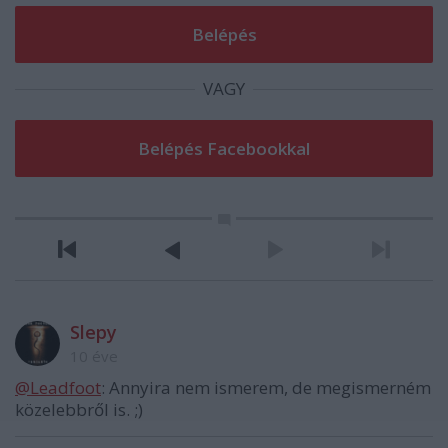
VAGY
Slepy
10 éve
@Leadfoot
: Annyira nem ismerem, de megismerném
közelebbről is. ;)