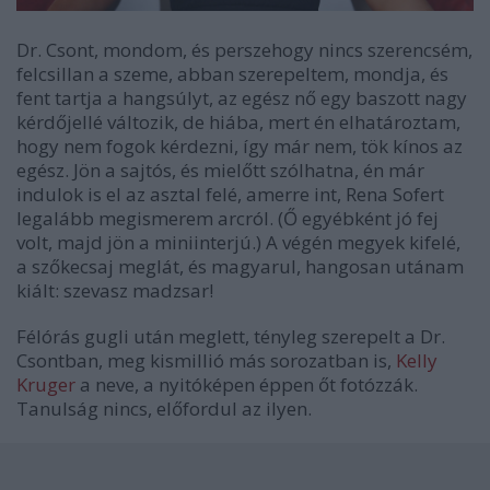
Dr. Csont, mondom, és perszehogy nincs szerencsém,
felcsillan a szeme, abban szerepeltem, mondja, és
fent tartja a hangsúlyt, az egész nő egy baszott nagy
kérdőjellé változik, de hiába, mert én elhatároztam,
hogy nem fogok kérdezni, így már nem, tök kínos az
egész. Jön a sajtós, és mielőtt szólhatna, én már
indulok is el az asztal felé, amerre int, Rena Sofert
legalább megismerem arcról. (Ő egyébként jó fej
volt, majd jön a miniinterjú.) A végén megyek kifelé,
a szőkecsaj meglát, és magyarul, hangosan utánam
kiált: szevasz madzsar!
Félórás gugli után meglett, tényleg szerepelt a Dr.
Csontban, meg kismillió más sorozatban is,
Kelly
Kruger
a neve, a nyitóképen éppen őt fotózzák.
Tanulság nincs, előfordul az ilyen.