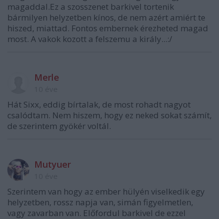
magaddal.Ez a szosszenet barkivel tortenik
bármilyen helyzetben kínos, de nem azért amiért te
hiszed, miattad. Fontos embernek érezheted magad
most. A vakok kozott a felszemu a király...:/
Merle
10 éve
Hát Sixx, eddig bírtalak, de most rohadt nagyot
csalódtam. Nem hiszem, hogy ez neked sokat számít,
de szerintem gyökér voltál.
Mutyuer
10 éve
Szerintem van hogy az ember hülyén viselkedik egy
helyzetben, rossz napja van, simán figyelmetlen,
vagy zavarban van. Előfordul barkivel de ezzel