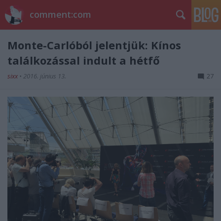
comment:com
Monte-Carlóból jelentjük: Kínos
találkozással indult a hétfő
sixx
•
2016. június 13.
27