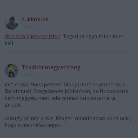
cukkmukk
10 éve
@Orbán Viktor az Isten
: Téged pl egyáltalán nem
kell.
További magyar hang
10 éve
Járt-e már Budapesten? Már jártam Sopronban, a
Balatonnál, Szegeden és Mohácson, de Budapestre
nem megyek, mert tele vannak kutyaszarral a
járdák.
Amúgy jól néz ki Ms. Kruger, mondhattad vona neki,
hogy sunaználak teged.