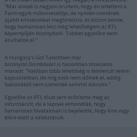
"Már annak is nagyon örültem, hogy én lehettem a
Farm egyik műsorvezetője, de nyilván szeretnék
újabb kihívásokkal megbirkózni, és bízom benne,
hogy hamarosan lesz még lehetőségem az RTL
képernyőjén bizonyítani. Többet egyelőre nem
árulhatok el."
A Hungary's Got Talentben már
bizonyító
Dombóvári is hasonlóan titokzatos
maradt: "Valóban több lehetőség is felmerült velem
kapcsolatban, de míg ezek nem dőlnek el, addig
babonából nem szeretnék semmit elárulni."
Egyelőre az RTL Klub sem erősítette meg az
információt, de a lapnak elmondták, hogy
hamarosan hivatalosan is bejelentik, hogy kire vagy
kikre esett a választásuk.