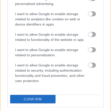
personalized advertising.
Faktor fog felfedezni) már nem annyira érdekes,
mert napi szinten kapok minőségi élő zenét.
I want to allow Google to enable storage
related to analytics like cookies on web or
device identifiers in apps.
Zephyrous
I want to allow Google to enable storage
10 éve
related to functionality of the website or app.
@Bruti
: Dombi nagyon jó volt a Gyertek át szombat
estében, de csak mint vendég, az évadzáróban mikor
I want to allow Google to enable storage
Balázs helyett vezette, látszódott rajta az idegesség,
related to personalization.
bénázott, szar poénokat tolt, akkor is Balázs vitte a
show-t helyette. Nem való neki a műsorvezetés.
I want to allow Google to enable storage
related to security, including authentication
functionality and fraud prevention, and other
user protection.
FDToth
10 éve
Ez nagy blama lenne: meg nem eleg tapasztaltak es
CONFIRM
erettek egy ilyen musor vezetesehez