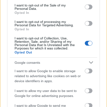
consent section.
I want to opt-out of the Sale of my
szociál
Personal Data.
Opted In
10 éve
Minden idők legnyomorultabb falunapos x faktora
I want to opt-out of processing my
Personal Data for Targeted Advertising.
lesz idén ezzel a zsűrivel, és ezt még meg is fejelik a
Opted In
két ártány műsorvezetővel :O
Szerintem idén led fal nem is lesz, gyerekek
I want to opt-out of Collection, Use,
Retention, Sale, and/or Sharing of my
rajzolnak a falra zsírkrétával valami szépet.
Personal Data that Is Unrelated with the
Purposes for which it was collected.
Opted Out
Dezsike
Google consents
10 éve
I want to allow Google to enable storage
Furcsa lesz ez az évad, már csak a zsűri miatt is. De
related to advertising like cookies on web or
mindegy, mert ha abban az időintervallumban lesz
device identifiers in apps.
mint az előzők akkor egy ponttól (nagyjából az élő
adásoktól) úgyse fogom tudni nézni, mert üt egy
I want to allow my user data to be sent to
itthon népszerűtlen, de számomra fontosabb
Google for online advertising purposes.
műsort.
I want to allow Google to send me
Na meg így, hogy a párom énekesnő (akit nem az X-