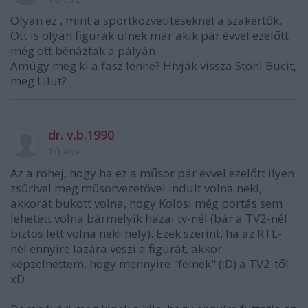
Olyan ez , mint a sportközvetítéseknél a szakértők.
Ott is olyan figurák ülnek már akik pár évvel ezelőtt
még ott bénáztak a pályán.
Amúgy meg ki a fasz lenne? Hívják vissza Stohl Bucit,
meg Lilut?
dr. v.b.1990
10 éve
Az a röhej, hogy ha ez a műsor pár évvel ezelőtt ilyen
zsűrivel meg műsorvezetővel indult volna neki,
akkorát bukott volna, hogy Kolosi még portás sem
lehetett volna bármelyik hazai tv-nél (bár a TV2-nél
biztos lett volna neki hely). Ezek szerint, ha az RTL-
nél ennyire lazára veszi a figurát, akkor
képzelhettem, hogy mennyire "félnek" (:D) a TV2-től
xD