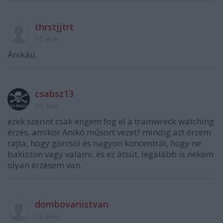
thrstjjtrt
10 éve
Ánikáú.
csabsz13
10 éve
ezek szerint csak engem fog el a trainwreck watching
érzés, amikor Anikó műsort vezet? mindig azt érzem
rajta, hogy görcsöl és nagyon koncentrál, hogy ne
bakizzon vagy valami. és ez átsüt. legalább is nekem
olyan érzésem van.
dombovariistvan
10 éve