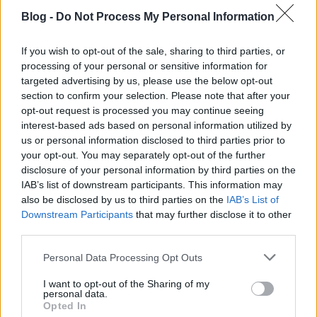
Blog -
Do Not Process My Personal Information
teljesen jó! Csak Anikótól ne várják el ezt az
iszonyatos Ördög Nórás meg Lilus rikácsolást. Hadd
találja meg a saját hangját!!
If you wish to opt-out of the sale, sharing to third parties, or
processing of your personal or sensitive information for
targeted advertising by us, please use the below opt-out
section to confirm your selection. Please note that after your
ifjú padavan
opt-out request is processed you may continue seeing
10 éve
interest-based ads based on personal information utilized by
us or personal information disclosed to third parties prior to
Dombovári majd elsüt pár fingós meg rejszolós
your opt-out. You may separately opt-out of the further
poént.
disclosure of your personal information by third parties on the
IAB’s list of downstream participants. This information may
also be disclosed by us to third parties on the
IAB’s List of
Downstream Participants
that may further disclose it to other
user friendly
third parties.
10 éve
Please note that this website/app uses one or more Google
ezzel a mentor csapattal gyakorlatilag teljesen
Personal Data Processing Opt Outs
services and may gather and store information including but
mindegy kik a műsorvezetők. a zsűrinél lejjebb már
not limited to your visit or usage behaviour. You may click to
I want to opt-out of the Sharing of my
Kiszel Tünde műsorvezetésével se lehetne menni.
personal data.
grant or deny consent to Google and its third-party tags to
Opted In
use your data for below specified purposes in below Google