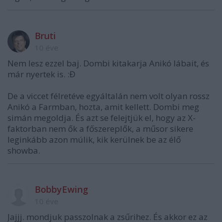
Bruti
10 éve
Nem lesz ezzel baj. Dombi kitakarja Anikó lábait, és
már nyertek is. :Đ
De a viccet félretéve egyáltalán nem volt olyan rossz
Anikó a Farmban, hozta, amit kellett. Dombi meg
simán megoldja. És azt se felejtjük el, hogy az X-
faktorban nem ők a főszereplők, a műsor sikere
leginkább azon múlik, kik kerülnek be az élő
showba.
BobbyEwing
10 éve
Jajjj. mondjuk passzolnak a zsűrihez. És akkor ez az