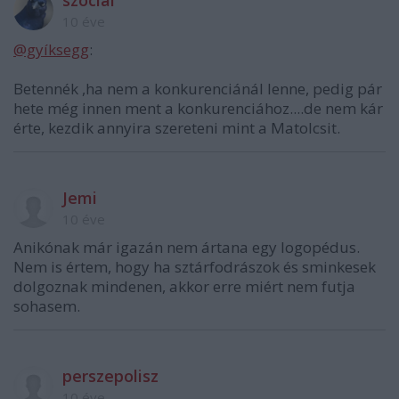
szociál
10 éve
@gyíksegg
:
Betennék ,ha nem a konkurenciánál lenne, pedig pár
hete még innen ment a konkurenciához....de nem kár
érte, kezdik annyira szereteni mint a Matolcsit.
Jemi
10 éve
Anikónak már igazán nem ártana egy logopédus.
Nem is értem, hogy ha sztárfodrászok és sminkesek
dolgoznak mindenen, akkor erre miért nem futja
sohasem.
perszepolisz
10 éve