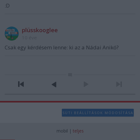
:D
plüsskooglee
10 éve
Csak egy kérdésem lenne: ki az a Nádai Anikó?
SÜTI BEÁLLÍTÁSOK MÓDOSÍTÁSA
mobil
|
teljes