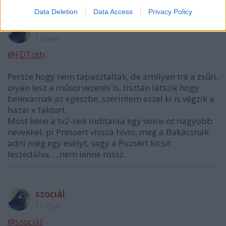
Data Deletion
Data Access
Privacy Policy
szociál
10 éve
@FDToth
:
Persze hogy nem tapasztaltak, de amilyen tré a zsűri,
olyan lesz a műsorvezetés is, tisztán látszik hogy
belexarnak az egészbe, szerintem ezzel ki is végzik a
hazai x faktort.
Most kéne a tv2-nek indítania egy voice-ot nagyobb
nevekkel, pl Pressert vissza hívni, meg a Bakácsnak
adni még egy esélyt, vagy a Puzsért kicsit
leszedálva.....nem lenne rossz.
szociál
10 éve
@szociál
: