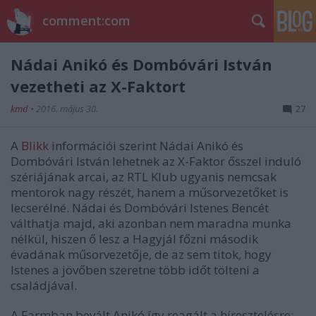
comment:com
Nádai Anikó és Dombóvári István
vezetheti az X-Faktort
kmd
•
2016. május 30.
27
A
Blikk
információi szerint Nádai Anikó és
Dombóvári István lehetnek az X-Faktor ősszel induló
szériájának arcai, az RTL Klub ugyanis nemcsak
mentorok nagy részét, hanem a műsorvezetőket is
lecserélné. Nádai és
Dombóvári
Istenes Bencét
válthatja majd, aki azonban nem maradna munka
nélkül, hiszen ő lesz a Hagyjál főzni második
évadának műsorvezetője, de az sem titok, hogy
Istenes a jövőben szeretne több időt tölteni a
családjával.
A Farmban bevált Anikó így reagált a híresztelésre: