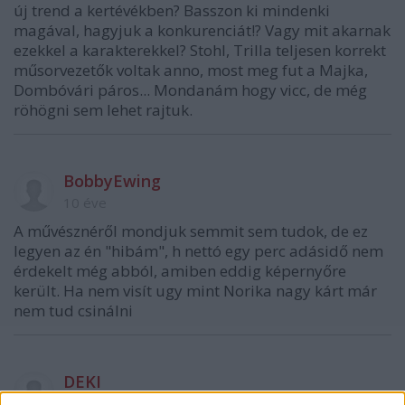
új trend a kertévékben? Basszon ki mindenki
magával, hagyjuk a konkurenciát!? Vagy mit akarnak
ezekkel a karakterekkel? Stohl, Trilla teljesen korrekt
műsorvezetők voltak anno, most meg fut a Majka,
Dombóvári páros... Mondanám hogy vicc, de még
röhögni sem lehet rajtuk.
BobbyEwing
10 éve
A művésznéről mondjuk semmit sem tudok, de ez
legyen az én "hibám", h nettó egy perc adásidő nem
érdekelt még abból, amiben eddig képernyőre
került. Ha nem visít ugy mint Norika nagy kárt már
nem tud csinálni
DEKI
10 éve