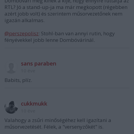
Dombóvári meg kinek a kije, hogy ennyire futtatja az
RTL? Jó a stand-up-ja ma már megkopott (régebben
azért jobb volt) és szerintem műsorvezetőnek nem
igazán alkalmas.
@perszepolisz
: Stohl-ban van annyi rutin, hogy
fényévekkel jobb lenne Dombóvárinál.
sans paraben
10 éve
Babits, plíz.
cukkmukk
10 éve
Valahogy a zsűri minőségéhez kell igazítani a
műsorvezetését. Félek, a "versenyzőkét" is.