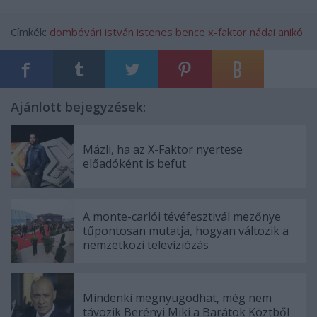
Címkék:
dombóvári istván
istenes bence
x-faktor
nádai anikó
Ajánlott bejegyzések:
Mázli, ha az X-Faktor nyertese
előadóként is befut
A monte-carlói tévéfesztivál mezőnye
tűpontosan mutatja, hogyan változik a
nemzetközi televíziózás
Mindenki megnyugodhat, még nem
távozik Berényi Miki a Barátok Köztből