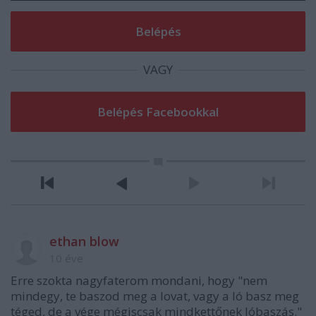
VAGY
ethan blow
10 éve
Erre szokta nagyfaterom mondani, hogy "nem
mindegy, te baszod meg a lovat, vagy a ló basz meg
téged, de a vége mégiscsak mindkettőnek lóbaszás."