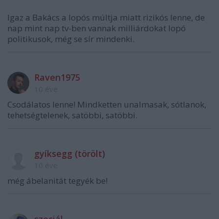
Igaz a Bakács a lopós múltja miatt rizikós lenne, de
nap mint nap tv-ben vannak milliárdokat lopó
politikusok, még se sír mindenki.
Raven1975
10 éve
Csodálatos lenne! Mindketten unalmasak, sótlanok,
tehetségtelenek, satöbbi, satöbbi.
gyíksegg (törölt)
10 éve
még ábelanitát tegyék be!