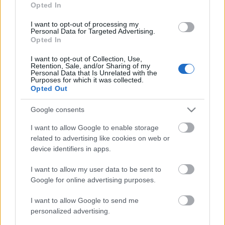
Opted In
I want to opt-out of processing my
Ajánlott bejegyzések:
Personal Data for Targeted Advertising.
Opted In
I want to opt-out of Collection, Use,
A negyedik lesz a The Good Place
Retention, Sale, and/or Sharing of my
záróévada
Personal Data that Is Unrelated with the
Purposes for which it was collected.
Opted Out
Google consents
A Breaking Bad sztárjával tér vissza a
Westworld
I want to allow Google to enable storage
related to advertising like cookies on web or
device identifiers in apps.
Mázli, ha az X-Faktor nyertese
I want to allow my user data to be sent to
előadóként is befut
Google for online advertising purposes.
I want to allow Google to send me
personalized advertising.
Amerikai legnagyobb