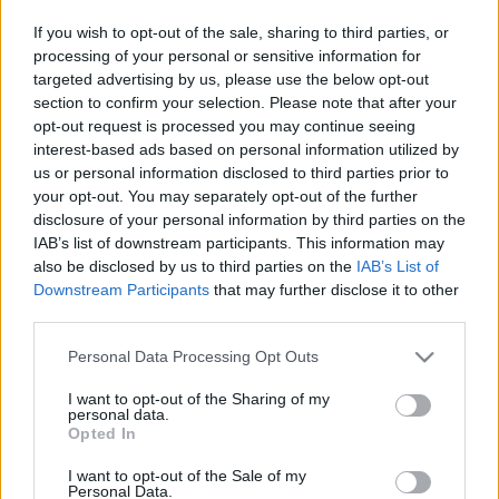
rendőr/Navy SEAL Martin Riggs (még nem tudni ki
If you wish to opt-out of the sale, sharing to third parties, or
alakítja), felesége és gyermeke tragikus elvesztése
processing of your personal or sensitive information for
után Los Angelesbe költözik, hogy újra összerakja az
targeted advertising by us, please use the below opt-out
életét. A társa Roger Murtaugh (Damon Wayans Sr.)
section to confirm your selection. Please note that after your
detektív lesz, akit az orvosok minden stressztől
opt-out request is processed you may continue seeing
eltiltottak, mivel volt egy infarktusa. Brewster Dr.
interest-based ads based on personal information utilized by
Maureen "Mo" Cahillt alakítja majd, a helyi
us or personal information disclosed to third parties prior to
túsztárgyalót, aki egyben a rendőrség házi
your opt-out. You may separately opt-out of the further
terapeutája. Brestert korábban az American Crime
disclosure of your personal information by third parties on the
Storyban, a Secrets and Lies-ban és a Dallas-
IAB’s list of downstream participants. This information may
rebootban láthattuk, illetve a Halálos iramban-
also be disclosed by us to third parties on the
IAB’s List of
franchise filmjeiben. A sorozatot a Fox rendelte be,
Downstream Participants
that may further disclose it to other
az alkotója a Chuckot és Forevert is jegyző Matt
third parties.
Miller (Chuck, Forever), a pilot rendezője McG lesz.
Please note that this website/app uses one or more Google
Personal Data Processing Opt Outs
services and may gather and store information including but
not limited to your visit or usage behaviour. You may click to
I want to opt-out of the Sharing of my
personal data.
grant or deny consent to Google and its third-party tags to
Opted In
use your data for below specified purposes in below Google
Címkék:
tv
sorozat
fox
remake
halálos fegyver
consent section.
I want to opt-out of the Sale of my
Personal Data.