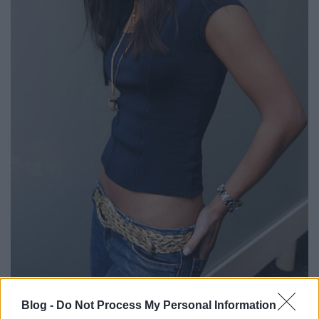
Blog -
Do Not Process My Personal Information
A sorozat arról szól, hogy az egykori texasi