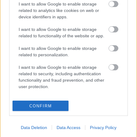
szupermarkethálózata is beszáll a
I want to allow Google to enable storage
sorozatbizniszbe
related to analytics like cookies on web or
device identifiers in apps.
I want to allow Google to enable storage
Egy zombi mindent megváltoztat?
related to functionality of the website or app.
I want to allow Google to enable storage
related to personalization.
Szólj hozzá!
I want to allow Google to enable storage
related to security, including authentication
A hozzászóláshoz be kell lépned!
functionality and fraud prevention, and other
user protection.
CONFIRM
Data Deletion
Data Access
Privacy Policy