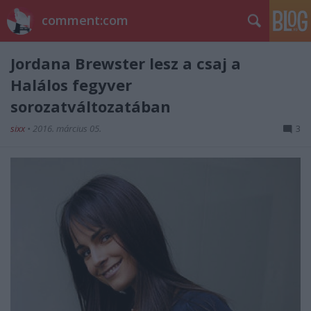
comment:com
Jordana Brewster lesz a csaj a
Halálos fegyver
sorozatváltozatában
sixx
•
2016. március 05.
3