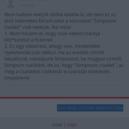
user protection.
10 éve
Nem tudom melyik idióta találta ki, de nem ez az
első internetes fórum ahol a sorozatot "Simpsons
család"-nak nevezik. Na most
1. Nem hiszem el, hogy csak nekem bántja
kib*szottul a fülemet
2. Ez úgy inkorrekt, ahogy van, mindenféle
nyelvtannácizás nélkül. Ha az eredeti címről
beszélünk, mondjunk Simpsonst, ha magyar címről,
Simpson családot, de az, hogy "Simpsons család", az
még a Családos Csókánál is szarabb elnevezés...
(majdnem)
SÜTI BEÁLLÍTÁSOK MÓDOSÍTÁSA
mobil
|
teljes