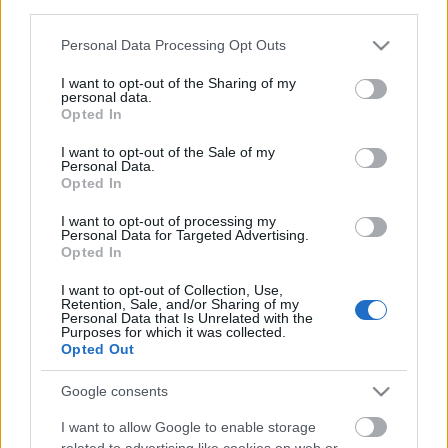
third parties.
Please note that this website/app uses one or more Google
Personal Data Processing Opt Outs
services and may gather and store information including but
Mázli, ha az X-Faktor nyertese
not limited to your visit or usage behaviour. You may click to
I want to opt-out of the Sharing of my
előadóként is befut
personal data.
grant or deny consent to Google and its third-party tags to
Opted In
use your data for below specified purposes in below Google
consent section.
I want to opt-out of the Sale of my
Personal Data.
Opted In
Kettősen mér a Médiatanács mércéje
I want to opt-out of processing my
Personal Data for Targeted Advertising.
Opted In
Amerikai legnagyobb
szupermarkethálózata is beszáll a
I want to opt-out of Collection, Use,
Retention, Sale, and/or Sharing of my
sorozatbizniszbe
Personal Data that Is Unrelated with the
Purposes for which it was collected.
Opted Out
A német RTL az eredeti Éden Hotel
Google consents
forgatja le
I want to allow Google to enable storage
related to advertising like cookies on web or