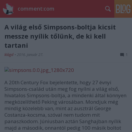
comment:com
A világ első Simpsons-boltja kicsit
messze nyílik tőlünk, de ki kell
tartani
klágd
•
2016. január 27.
1
A 20th Century Fox bejelentette, hogy 27 évnyi
Simpsons-család után meg fog nyílni a világ első,
hivatalos Simpsons-boltja, a mindenki által könnyen
megközelíthető Peking városában. Mondjuk még
mindig közelebb van, mint az ausztrál George
Costanza-kocsma, szóval nem tudom mit
panaszkodom. Júniusban aztán Sanghajban nyílik
majd a második, onnantól pedig 100 másik boltot