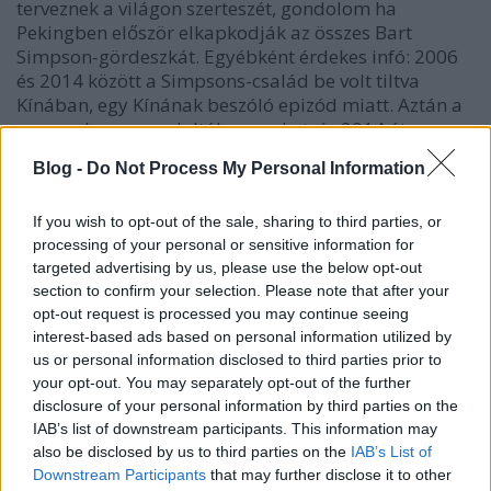
terveznek a világon szerteszét, gondolom ha
Pekingben először elkapkodják az összes Bart
Simpson-gördeszkát. Egyébként érdekes infó: 2006
és 2014 között a Simpsons-család be volt tiltva
Kínában, egy Kínának beszóló epizód miatt. Aztán a
cenzorok meggondolták magukat, és 2014 óta
hatalmas siker az országban.
Blog -
Do Not Process My Personal Information
If you wish to opt-out of the sale, sharing to third parties, or
processing of your personal or sensitive information for
targeted advertising by us, please use the below opt-out
Címkék:
simpsons
simpsons család
section to confirm your selection. Please note that after your
opt-out request is processed you may continue seeing
interest-based ads based on personal information utilized by
us or personal information disclosed to third parties prior to
your opt-out. You may separately opt-out of the further
Ajánlott bejegyzések:
disclosure of your personal information by third parties on the
IAB’s list of downstream participants. This information may
also be disclosed by us to third parties on the
IAB’s List of
Folytatódik a zombivadászat
Downstream Participants
that may further disclose it to other