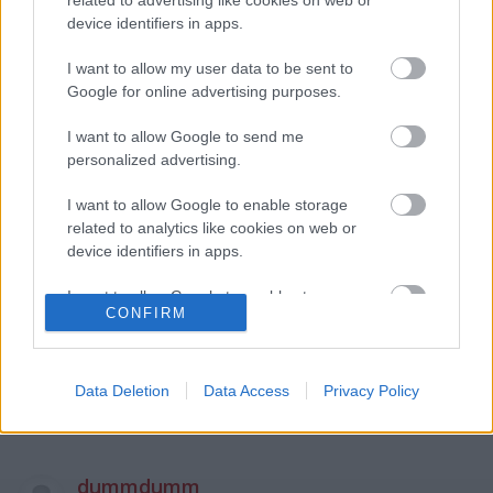
device identifiers in apps.
Szólj hozzá!
I want to allow my user data to be sent to
Google for online advertising purposes.
A hozzászóláshoz be kell lépned!
I want to allow Google to send me
personalized advertising.
I want to allow Google to enable storage
related to analytics like cookies on web or
device identifiers in apps.
I want to allow Google to enable storage
CONFIRM
related to functionality of the website or app.
VAGY
I want to allow Google to enable storage
related to personalization.
Data Deletion
Data Access
Privacy Policy
I want to allow Google to enable storage
related to security, including authentication
functionality and fraud prevention, and other
dummdumm