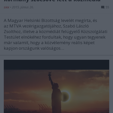
sixx
•
2015. június 26.
55
A Magyar Helsinki Bizottság levelét megírta, és
az MTVA vezérigazgatójához, Szabó László
Zsolthoz, illetve a közmédiát felügyelő Közszolgálati
Testület elnökéhez fordultak, hogy ugyan tegyenek
már valamit, hogy a közvélemény reális képet
kapjon országunk valóságos…