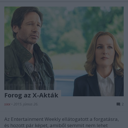
Forog az X-Akták
sixx
•
2015. június 26.
2
Az Entertainment Weekly ellátogatott a forgatásra,
és hozott pár képet, amiből semmit nem lehet