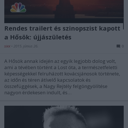
Rendes trailert és szinopszist kapott
a Hősök: újjászületés
sixx
•
2015. június 26.
0
A Hősök annak idején az egyik legjobb dolog volt,
ami a tévében történt a Lost óta, a természetfeletti
képességekkel felruházott kovácsjánosok története,
az időn és téren átívelő kapcsolatok és
összefüggések, a Nagy Rejtély felgöngyölítése
nagyon érdekesen indult, és…