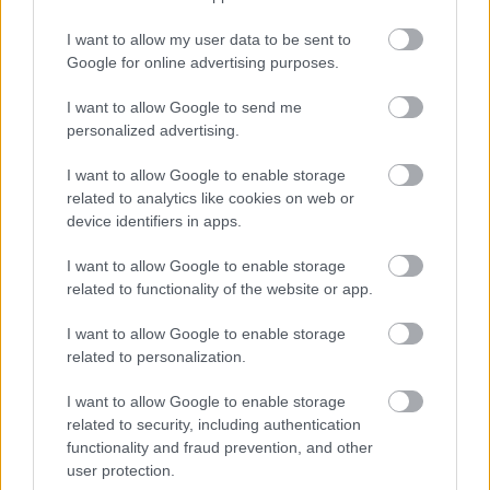
posztunk
I want to allow my user data to be sent to
-Szűcs Gyula-
•
2015. június 26.
1
Google for online advertising purposes.
I want to allow Google to send me
personalized advertising.
Itt a Scream sorozatverziójának első
I want to allow Google to enable storage
nyolc perce
related to analytics like cookies on web or
sixx
•
2015. június 26.
2
device identifiers in apps.
I want to allow Google to enable storage
Jó? Nem jó? Kommentekben tessen véleményezni.
related to functionality of the website or app.
I want to allow Google to enable storage
related to personalization.
I want to allow Google to enable storage
related to security, including authentication
functionality and fraud prevention, and other
user protection.