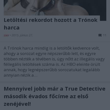
Letöltési rekordot hozott a Trónok
harca
sixx
•
2015. június 27.
11
A Trónok harca mindig is a letöltők kedvence volt,
ahogy a sorozat egyre népszerűbb lett, és egyre
többen nézték a tévében is, úgy nőtt az illegális vagy
féllegális letöltések száma is. Az HBO eleinte örült
annak, hogy legnépszerűbb sorozatukat legalább
annyian nézik a…
Mennyivel jobb már a True Detective
második évados főcíme az első
zenéjével!