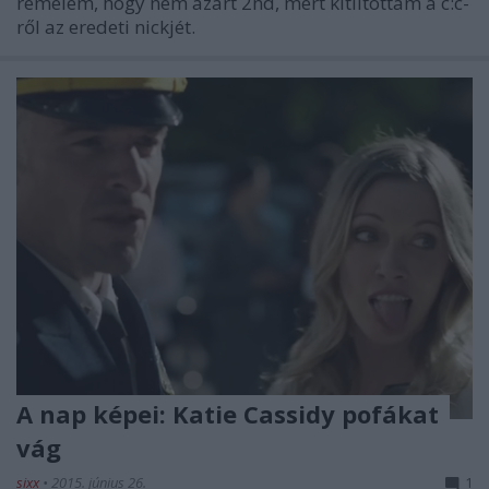
remélem, hogy nem azárt 2nd, mert kitiltottam a c:c-
ről az eredeti nickjét.
A nap képei: Katie Cassidy pofákat
vág
sixx
•
2015. június 26.
1