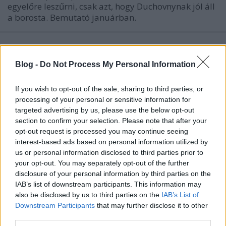
egyelőre leszűrni, csak azt, hogy Duchovnynak jól áll
a borosta. Bemutató januárban.
Blog -
Do Not Process My Personal Information
If you wish to opt-out of the sale, sharing to third parties, or
processing of your personal or sensitive information for
targeted advertising by us, please use the below opt-out
section to confirm your selection. Please note that after your
opt-out request is processed you may continue seeing
interest-based ads based on personal information utilized by
us or personal information disclosed to third parties prior to
your opt-out. You may separately opt-out of the further
disclosure of your personal information by third parties on the
IAB’s list of downstream participants. This information may
also be disclosed by us to third parties on the
IAB’s List of
Esküszöm jobb lenne, ha a The Big
Downstream Participants
that may further disclose it to other
third parties.
Bang Theory bakiparádéját adnák le