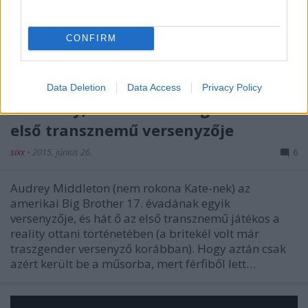
CONFIRM
Data Deletion
Data Access
Privacy Policy
Ő Audrey, az amerikai Big Brother
első transznemű versenyzője
sixx
•
2015. június 26.
6
Audrey Middleton (nem rokona Kate-nek) az
amerikai Big Brother 17. évadának egyik
versenyzője, és hát ő az első transznemű játékos a
reality ottani történetében (a britekél volt már
traszgender versenyző korábban). Hogy aztán csak
azért került be a műsorba, mert férfiből lett…