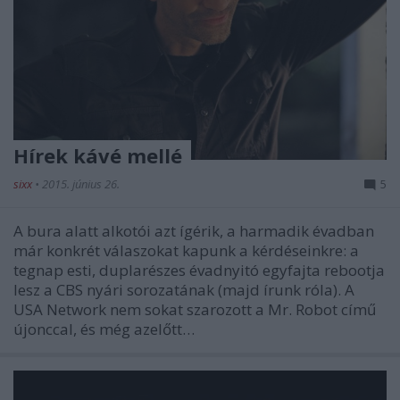
Hírek kávé mellé
sixx
•
2015. június 26.
5
A bura alatt alkotói azt ígérik, a harmadik évadban
már konkrét válaszokat kapunk a kérdéseinkre: a
tegnap esti, duplarészes évadnyitó egyfajta rebootja
lesz a CBS nyári sorozatának (majd írunk róla). A
USA Network nem sokat szarozott a Mr. Robot című
újonccal, és még azelőtt…