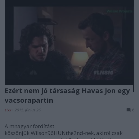
Ezért nem jó társaság Havas Jon egy
vacsorapartin
sixx
•
2015. június 26.
6
A mnagyar fordítást
köszönjük Wilson96HUNthe2nd-nek, akiről csak