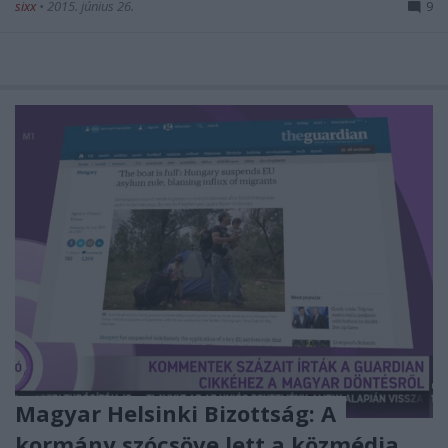
sixx
•
2015. június 26.
9
Magyar Helsinki Bizottság: A
kormány szócsöve lett a közmédia