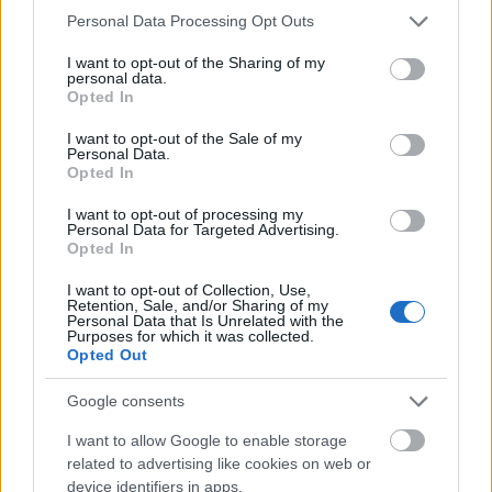
néha az epizódok helyett
Please note that this website/app uses one or more Google
Personal Data Processing Opt Outs
services and may gather and store information including but
sixx
•
2015. június 26.
5
not limited to your visit or usage behaviour. You may click to
I want to opt-out of the Sharing of my
personal data.
grant or deny consent to Google and its third-party tags to
Opted In
use your data for below specified purposes in below Google
consent section.
I want to opt-out of the Sale of my
Personal Data.
Opted In
I want to opt-out of processing my
Personal Data for Targeted Advertising.
Opted In
I want to opt-out of Collection, Use,
Retention, Sale, and/or Sharing of my
Personal Data that Is Unrelated with the
Purposes for which it was collected.
Opted Out
Google consents
I want to allow Google to enable storage
related to advertising like cookies on web or
Napi kötelező Trónok harca-
device identifiers in apps.