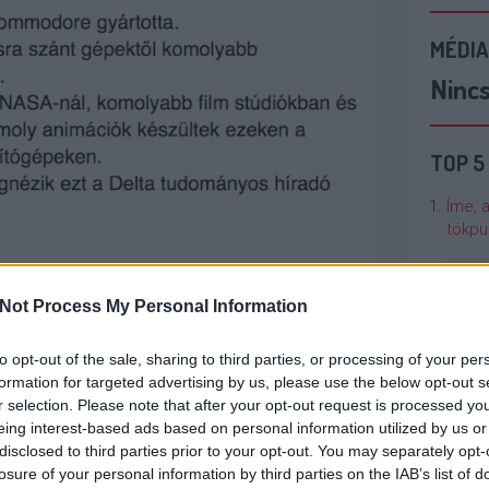
MÉDIA
Ninc
TOP 5
Íme, 
tökpu
Talán
Not Process My Personal Information
Való V
to opt-out of the sale, sharing to third parties, or processing of your per
Cicci
formation for targeted advertising by us, please use the below opt-out s
kenta
r selection. Please note that after your opt-out request is processed y
eing interest-based ads based on personal information utilized by us or
disclosed to third parties prior to your opt-out. You may separately opt-
Nézze
losure of your personal information by third parties on the IAB’s list of
nálunk