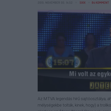
2015. NOVEMBER 05. 14:52
SIXX
84
KOMMENT
Az MTVA legendás hírű sajtóosztálya, ah
mélységekbe tolták, kinek, hogy) a trollk