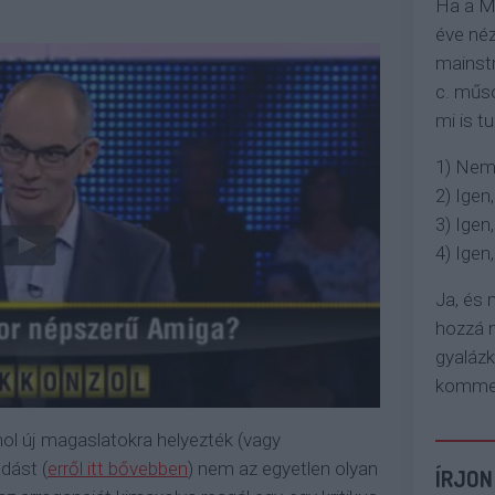
Ha a M
éve néz
mainstr
c. műso
mi is tu
1) Nem
2) Igen,
3) Igen,
4) Igen, 
Ja, és
hozzá n
gyaláz
komment
ol új magaslatokra helyezték (vagy
odást (
erről itt bővebben
) nem az egyetlen olyan
ÍRJON