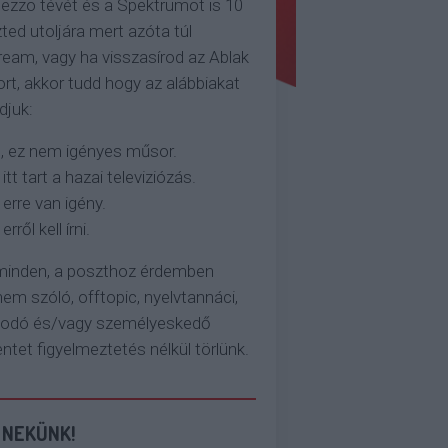
ezzo tévét és a Spektrumot is 10
ted utoljára mert azóta túl
eam, vagy ha visszasírod az Ablak
rt, akkor tudd hogy az alábbiakat
djuk:
, ez nem igényes műsor.
 itt tart a hazai televiziózás.
 erre van igény.
erről kell írni.
 minden, a poszthoz érdemben
em szóló, offtopic, nyelvtannáci,
kodó és/vagy személyeskedő
et figyelmeztetés nélkül törlünk.
 NEKÜNK!