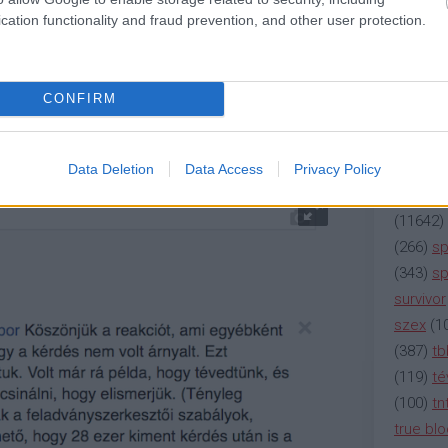
(
2137
)
n
cation functionality and fraud prevention, and other user protection.
(
195
)
or
(
325
)
po
rádió
(
3
CONFIRM
(
225
)
re
(
2212
)
s
(
207
)
sci
Data Deletion
Data Access
Privacy Policy
(
115
)
si
(
11642
)
(
266
)
sp
(
343
)
sp
survivor
szex
(
1
(
387
)
tb
(
119
)
té
(
100
)
tn
true bl