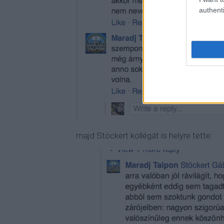
authenti
majd Stöckert kollégát is helyre tette: