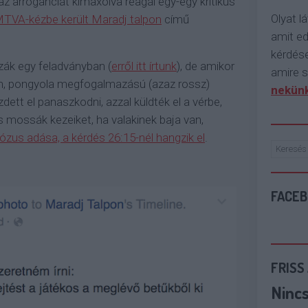
az arroganciát kimaxolva reagál egy-egy kritikus
Olyat lá
MTVA-kézbe került Maradj talpon
című
amit e
kérdése
zák egy feladványban (
erről itt írtunk
), de amikor
amire s
lan, pongyola megfogalmazású (azaz rossz)
nekünk
tt el panaszkodni, azzal küldték el a vérbe,
 mossák kezeiket, ha valakinek baja van,
ózus adása, a kérdés 26:15-nél hangzik el
.
FACE
FRISS
Ninc