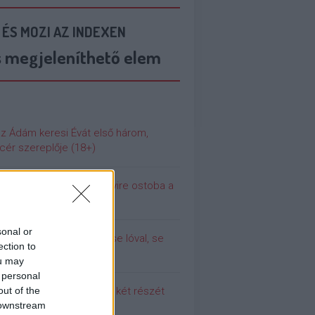
 ÉS MOZI AZ INDEXEN
s megjeleníthető elem
az Ádám keresi Évát első három,
cér szereplője (18+)
 még soha nem volt ennyire ostoba a
ilág
sonal or
olina (még) nem dugott se lóval, se
ection to
urral
ou may
 personal
out of the
 meg a Pumpedék első két részét
 downstream
!