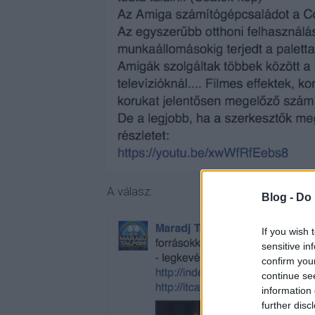
A válasz:
Blog -
Do 
If you wish 
sensitive in
confirm you
continue se
information 
further disc