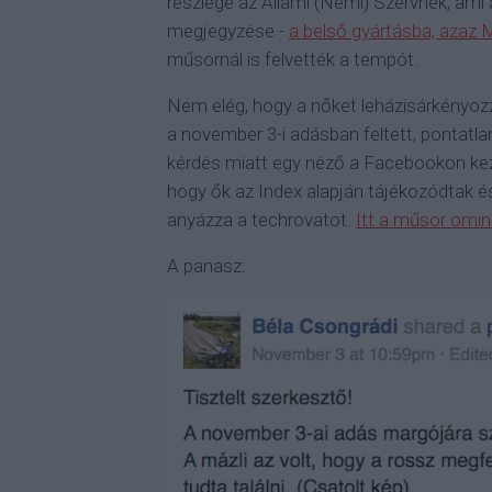
részlege az Állami (Nemi) Szervnek, ami 
megjegyzése -
a belső gyártásba, azaz 
műsornál is felvették a tempót.
Nem elég, hogy a nőket leházisárkényoz
a november 3-i adásban feltett, pontat
kérdés miatt egy néző a Facebookon kezde
hogy ők az Index alapján tájékozódtak és
anyázza a techrovatot.
Itt a műsor omin
A panasz: