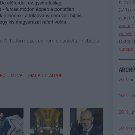
tv papri
(
311
)
up
világ
(
1
viasat
(
vicces
(
ok? Tudom, szar, de nem én pakoltam ebbe a
faktor
(
europa
ARCH
ÉG
MTVA
MARADJ TALPON
2019 au
2019 júl
2019 jún
2019 má