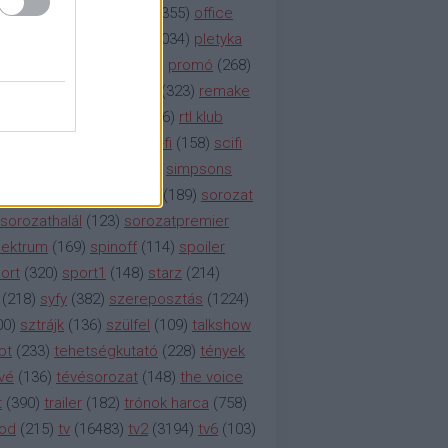
etflix
(
376
)
nézettség
(
1355
)
office
tt
(
159
)
per
(
208
)
pilot
(
1034
)
pletyka
litika
(
310
)
premier
(
135
)
promó
(
268
)
41
)
reality
(
1934
)
reklám
(
323
)
remake
tró
(
287
)
rtl
(
635
)
rtl ii
(
146
)
rtl klub
ajtóközlemény
(
116
)
sci-fi
(
158
)
scifi
 fi
(
533
)
showtime
(
794
)
simpsons
tcom
(
882
)
snl
(
276
)
soa
(
189
)
sorozat
sorozathalál
(
123
)
sorozatpremier
ektrum
(
169
)
spinoff
(
114
)
spoiler
ort
(
320
)
sport1
(
148
)
starz
(
214
)
(
218
)
syfy
(
382
)
szereposztás
(
1224
)
00
)
sztrájk
(
136
)
szülfel
(
109
)
talkshow
bt
(
233
)
tehetségkutató
(
228
)
tények
vé
(
136
)
tévésorozat
(
148
)
the voice
t
(
390
)
trailer
(
182
)
trónok harca
(
758
)
ood
(
215
)
tv
(
16483
)
tv2
(
3194
)
tv6
(
103
)