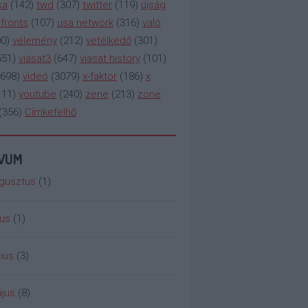
ka
(
142
)
twd
(
307
)
twitter
(
119
)
újság
fronts
(
107
)
usa network
(
316
)
való
00
)
vélemény
(
212
)
vetélkedő
(
301
)
551
)
viasat3
(
647
)
viasat history
(
101
)
698
)
videó
(
3079
)
x-faktor
(
186
)
x
111
)
youtube
(
240
)
zene
(
213
)
zone
(
356
)
Címkefelhő
ÍVUM
gusztus
(
1
)
ius
(
1
)
ius
(
3
)
jus
(
8
)