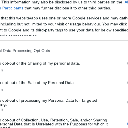
. This information may also be disclosed by us to third parties on the
IA
Participants
that may further disclose it to other third parties.
A Pum
mögöt
 that this website/app uses one or more Google services and may gath
including but not limited to your visit or usage behaviour. You may click 
 to Google and its third-party tags to use your data for below specifi
ogle consent section.
KULC
öckert kolléga kifejtette irigylésre méltóan
l Data Processing Opt Outs
24
(
312
)
azt írjuk, amit az MTVA gondol:
amazon
o opt-out of the Sharing of my personal data.
(
217
)
ax
In
baroms
lnék az Index részéről. Az idézett cikkben
beszól
o opt-out of the Sale of my Personal Data.
erre játékkonzolnak és számítógépnek is
(
320
)
br
In
lyamatban volt egy konzolos szemlélet is, ami
(
512
)
b
to opt-out of processing my Personal Data for Targeted
nek nem lehet kétsége, hogy a végeredmény,
(
108
)
c
ing.
rögtön az első bekezdést: "Ma már világos,
In
cool
(
3
diás számítógép". És akkor már megvédeném
(
237
)
díj
o opt-out of Collection, Use, Retention, Sale, and/or Sharing
z Amiga CD32-ről állítja azt, hogy játékkonzol
ersonal Data that Is Unrelated with the Purposes for which it
channel
lected.