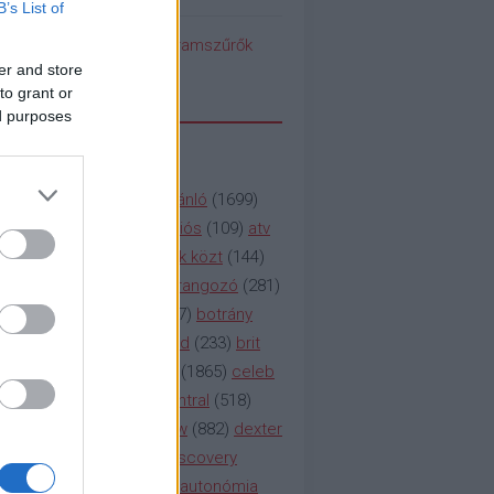
B’s List of
pedék benéz az Instagramszűrők
ti rögvalóságba
er and store
to grant or
ed purposes
SSZAVAK
a&e
(
133
)
abc
(
1958
)
ajánló
(
1699
)
(
112
)
amc
(
913
)
animációs
(
109
)
atv
n
(
531
)
baki
(
261
)
barátok közt
(
144
)
ág
(
130
)
bbc
(
403
)
beharangozó
(
281
)
(
314
)
blikk
(
338
)
bors
(
267
)
botrány
eaking
(
124
)
breaking bad
(
233
)
brit
sg
(
258
)
bulvár
(
995
)
cbs
(
1865
)
celeb
inemax
(
706
)
comedy central
(
518
)
58
)
csaj
(
177
)
csi
(
159
)
cw
(
882
)
dexter
(
247
)
discovery
(
249
)
discovery
(
111
)
doku
(
127
)
duna ii autonómia