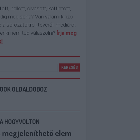
tott, hallott, olvasott, kattintott,
ddig még soha? Van valami kínzó
 a sorozatokról, tévéről, médiáról,
enki nem tud válaszolni?
Írja meg
!
BOOK OLDALDOBOZ
 A HOGYVOLTON
s megjeleníthető elem