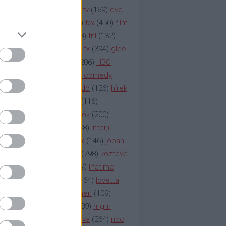
na televízió
(
1212
)
duna tv
(
169
)
dvd
őzetes
(
123
)
emmy
(
189
)
f/x
(
450
)
film
ilmmúzeum
(
903
)
film
(
338
)
fnl
(
132
)
1
)
fox
(
2048
)
fringe
(
163
)
fx
(
394
)
glee
ace klinika
(
173
)
gyász
(
206
)
HBO
bo
(
2971
)
hbo2
(
313
)
hbo comedy
imym
(
154
)
hír
(
2037
)
híradó
(
126
)
hírek
rtv
(
126
)
history channel
(
116
)
nd
(
123
)
horror
(
150
)
hősök
(
200
)
164
)
humor
(
140
)
idol
(
248
)
interjú
ternet
(
484
)
itv
(
122
)
játék
(
146
)
jóban
an
(
119
)
kasza
(
229
)
kép
(
798
)
köztévé
itika
(
618
)
lapszemle
(
169
)
lifetime
sta
(
178
)
lost
(
498
)
lóvé
(
164
)
lovetta
1
(
1692
)
m2
(
991
)
mad men
(
109
)
rádió
(
119
)
médiaipar
(
389
)
mgm
okka
(
142
)
mtv
(
1149
)
mtva
(
264
)
nbc