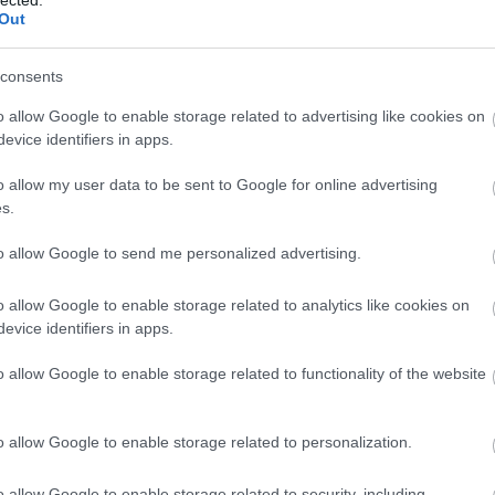
 nem túl elegáns - és mint látható, téves -
Out
(
111
)
du
ebb olvasást javaslom a Maradj Talpon
(
302
)
el
rdésfeltevést. A kérdés ugyanis a választól
consents
(
598
)
f
őnév, és bár a legtöbb Amiga-gép számítógép
foci
(
17
o allow Google to enable storage related to advertising like cookies on
. Egyébként üdvözlöm a geek témák
(
227
)
gr
evice identifiers in apps.
ben. (Stöckert Gábor)
(
107
)
h
o allow my user data to be sent to Google for online advertising
(
125
)
h
s.
(
288
)
hí
homela
to allow Google to send me personalized advertising.
motor, hanem hangszer, a GE meg mittudomén,
house
(
, izé, nem teljesen fedi le. Az MTVA ahelyett,
o allow Google to enable storage related to analytics like cookies on
(
540
)
in
hahahahahaha), inkább megsértődött, és
evice identifiers in apps.
rosszb
egy olvasóval:
(
140
)
kr
o allow Google to enable storage related to functionality of the website
(
152
)
li
(
140
)
m
o allow Google to enable storage related to personalization.
magyar 
(
230
)
m
o allow Google to enable storage related to security, including