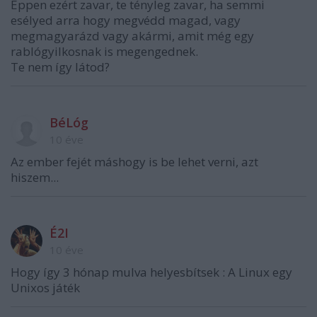
Éppen ezért zavar, te tényleg zavar, ha semmi
esélyed arra hogy megvédd magad, vagy
megmagyarázd vagy akármi, amit még egy
rablógyilkosnak is megengednek.
Te nem így látod?
BéLóg
10 éve
Az ember fejét máshogy is be lehet verni, azt
hiszem...
É2I
10 éve
Hogy így 3 hónap mulva helyesbítsek : A Linux egy
Unixos játék