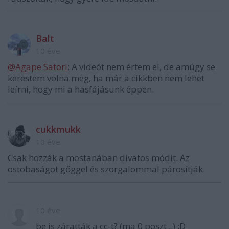
Balt
10 éve
@Agape Satori
: A videót nem értem el, de amúgy se
kerestem volna meg, ha már a cikkben nem lehet
leírni, hogy mi a hasfájásunk éppen.
cukkmukk
10 éve
Csak hozzák a mostanában divatos módit. Az
ostobaságot gőggel és szorgalommal párosítják.
10 éve
be is záratták a cc-t? (ma 0 poszt...) :D