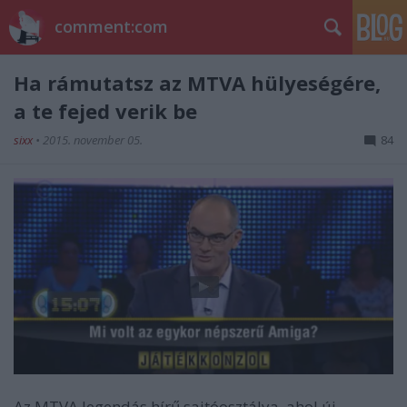
comment:com
Ha rámutatsz az MTVA hülyeségére,
a te fejed verik be
sixx
•
2015. november 05.
84
Az MTVA legendás hírű sajtóosztálya, ahol új