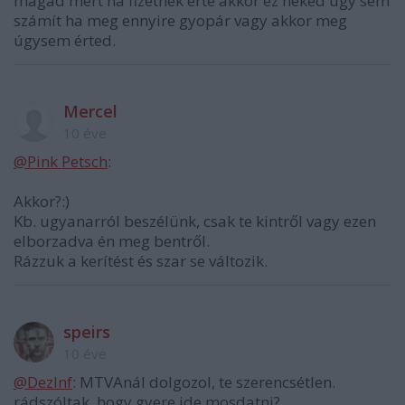
magad mert ha fizetnek érte akkor ez neked úgy sem
számít ha meg ennyire gyopár vagy akkor meg
úgysem érted.
Mercel
10 éve
@Pink Petsch
:
Akkor?:)
Kb. ugyanarról beszélünk, csak te kintről vagy ezen
elborzadva én meg bentről.
Rázzuk a kerítést és szar se változik.
speirs
10 éve
@­DezInf
: MTVAnál dolgozol, te szerencsétlen.
rádszóltak, hogy gyere ide mosdatni?