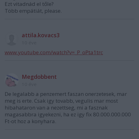
Ezt vitadnád el tőle?
Több empátiát, please.
attila.kovacs3
10 éve
www.youtube.com/watch?v=_P_oPta1trc
Megdobbent
10 éve
De legalabb a penzemert faszan onerzetesek, mar
meg is erte. Csak igy tovabb, vegulis mar most
hibahataron van a nezettseg, mi a fasznak
magasabbra igyekezni, ha ez igy fix 80.000.000.000
Ft-ot hoz a konyhara.