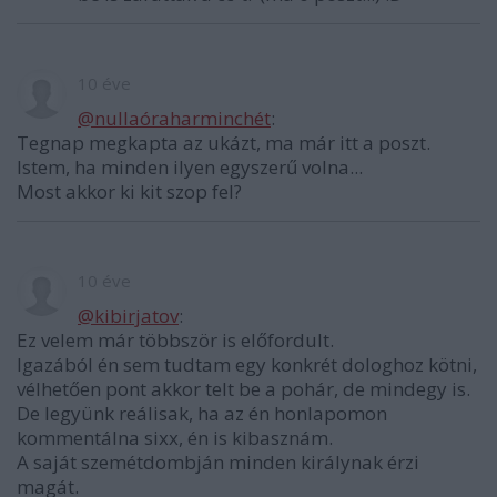
10 éve
@nullaóraharminchét
:
Tegnap megkapta az ukázt, ma már itt a poszt.
Istem, ha minden ilyen egyszerű volna...
Most akkor ki kit szop fel?
10 éve
@kibirjatov
:
Ez velem már többször is előfordult.
Igazából én sem tudtam egy konkrét dologhoz kötni,
vélhetően pont akkor telt be a pohár, de mindegy is.
De legyünk reálisak, ha az én honlapomon
kommentálna sixx, én is kibasznám.
A saját szemétdombján minden királynak érzi
magát.