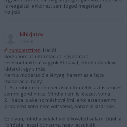
is reagáltál, akkor ezt sem fogod megérteni.
Na jó8!
kibirjatov
10 éve
@nomolesztiren
: Helló!
Köszönöm az információt. Egyébiránt
levélkontanktba' vagyok Attilával, ebből már eleve
kiderült egy s más.
Nem a moderáció a lényeg, hanem az a fajta
moderáció, hogy:
1. Az ember minden beírását eltüntetik, azt is amivel
semmi gond nincs. Mintha nem is létezett volna.
2. Hiába is akarsz máshová írni, ahol aztán semmi
probléma soha nem volt veled, onnan is kizárnak.
Ez olyan, mintha valakit aki elkövetett valami bűnt, a
"bíróság" azzal büntetne, hogy lecsukják,