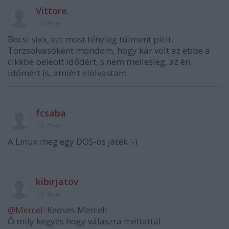
Vittore.
10 éve
Bocsi sixx, ezt most tényleg túlment picit.
Törzsolvasóként mondom, hogy kár volt az ebbe a
cikkbe beleölt idődért, s nem mellesleg, az én
időmért is, amiért elolvastam.
fcsaba
10 éve
A Linux meg egy DOS-os játék :-)
kibirjatov
10 éve
@Mercel
: Kedves Mercel!
Ó mily kegyes hogy válaszra méltattál.