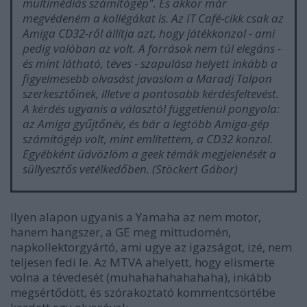
multimédiás számítógép". És akkor már
megvédeném a kollégákat is. Az IT Café-cikk csak az
Amiga CD32-ről állítja azt, hogy játékkonzol - ami
pedig valóban az volt. A források nem túl elegáns -
és mint látható, téves - szapulása helyett inkább a
figyelmesebb olvasást javaslom a Maradj Talpon
szerkesztőinek, illetve a pontosabb kérdésfeltevést.
A kérdés ugyanis a választól függetlenül pongyola:
az Amiga gyűjtőnév, és bár a legtöbb Amiga-gép
számítógép volt, mint említettem, a CD32 konzol.
Egyébként üdvözlöm a geek témák megjelenését a
süllyesztős vetélkedőben. (Stöckert Gábor)
Ilyen alapon ugyanis a Yamaha az nem motor,
hanem hangszer, a GE meg mittudomén,
napkollektorgyártó, ami ugye az igazságot, izé, nem
teljesen fedi le. Az MTVA ahelyett, hogy elismerte
volna a tévedesét (muhahahahahahaha), inkább
megsértődött, és szórakoztató kommentcsörtébe