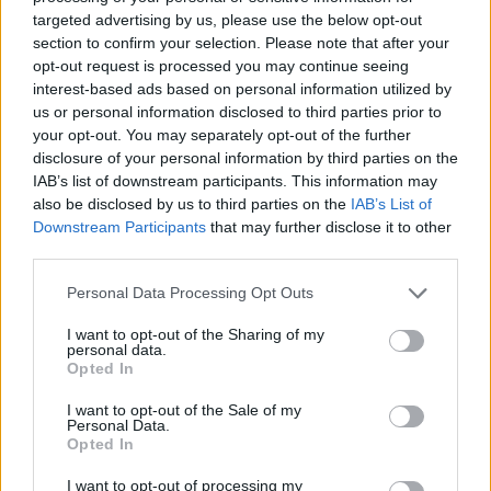
@sixx
: Arroganciáért neked se kell ám a szomszédba
targeted advertising by us, please use the below opt-out
menni. És ez attól függetlenül visszatetsző, hogy
section to confirm your selection. Please note that after your
téged nem közpénzből fizetnek (nem mintha amúgy
opt-out request is processed you may continue seeing
ennek bármi köze lenne a dologhoz).
interest-based ads based on personal information utilized by
us or personal information disclosed to third parties prior to
your opt-out. You may separately opt-out of the further
sixx
disclosure of your personal information by third parties on the
IAB’s list of downstream participants. This information may
10 éve
also be disclosed by us to third parties on the
IAB’s List of
@SomiTomi
: soha nem is tagadtam.
Downstream Participants
that may further disclose it to other
third parties.
Please note that this website/app uses one or more Google
Personal Data Processing Opt Outs
Patrick Bateman
services and may gather and store information including but
10 éve
not limited to your visit or usage behaviour. You may click to
I want to opt-out of the Sharing of my
personal data.
grant or deny consent to Google and its third-party tags to
@sixx: ez tényleg tipikusan az, amit épp nektek nem
Opted In
use your data for below specified purposes in below Google
túl elegáns így exponálni. Az MTVA rendesen
consent section.
I want to opt-out of the Sale of my
megdolgozik persze a lófaszért, és mindezt
Personal Data.
közpénzen, de akkor is... a Hunterről szóló postban,
Opted In
öttel lejjebb sajó d. kollégádnak sikerült Whitley
Strieber nevét Schrieberre torzítania, láthatóan nem
I want to opt-out of processing my