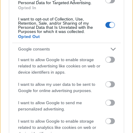
Personal Data for Targeted Advertising.
elütés, csak szart utánanézni (az egyik ismertebb sci-
Opted In
fi író, semmiképpen sem sosemhallott nullabéla
ugyebár), és még azután sem javította, hogy valaki
I want to opt-out of Collection, Use,
Retention, Sale, and/or Sharing of my
kommentben beírta a helyeset. Ez is egyfajta
Personal Data that Is Unrelated with the
arrogancia. Kommenteljenek csak az olvasók, hozzák
Purposes for which it was collected.
Opted Out
csak a fogalmat, de sem az eléjük rakott áru
minőségével, sem a véleményükkel nem törődünk
Google consents
igazán.
I want to allow Google to enable storage
related to advertising like cookies on web or
device identifiers in apps.
kibirjatov
10 éve
I want to allow my user data to be sent to
@sixx
: Ki is az a MINDENKI?
Google for online advertising purposes.
I want to allow Google to send me
personalized advertising.
kibirjatov
10 éve
I want to allow Google to enable storage
related to analytics like cookies on web or
OFF