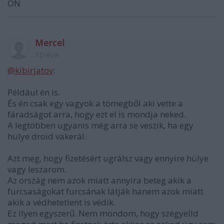
ON
Mercel
10 éve
@kibirjatov
:
Például én is.
És én csak egy vagyok a tömegből aki vette a
fáradságot arra, hogy ezt el is mondja neked.
A legtöbben ugyanis még arra se veszik, ha egy
hülye droid vakerál.
Azt meg, hogy fizetésért ugrálsz vagy ennyire hülye
vagy leszarom.
Az ország nem azok miatt annyira beteg akik a
furcsaságokat furcsának látják hanem azok miatt
akik a védhetetlent is védik.
Ez ilyen egyszerű. Nem mondom, hogy szégyelld