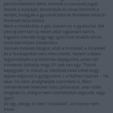
pénzbüntetésre itélik, elveszik a szavazati jogát,
lelövik a kutyáját, beszántják és sóval behintik a
kertjét, kivágják a gyümölcsfáit és festékkel tefaszt!
festenek háza falára.
Nem a moderálás a gáz, hanem ez a gyakorlat. Két
percig sem tart új néven akár ugyanazt beírni,
fogadni mernék hogy egy igazi troll tovább bírná
mint bármilyen moderátor.
Vannak Indexes blogok, ahol a trollokat, a hülyéket
és a faxalapokat nem mexüntetik, hanem szépen
kigyomlálják a problémás bejegyzést, aztán ott
mindenki láthatja hogy XY-nak van egy "Törölt
bejegyzés"-e. Ebből az illetőnek kiderülhet hogy
éppen elgurult a gyógyszere, s a fejéhez kaphat -- ha
akar. ha nem, kivághatják szerintem is. Mert
mindenkinek lehetnek rossz pillanatai, akár több
blogban is, elvégre nem csetrobotok vagyunk, vagy
igen?
De így, ahogy ez itten "szokásos", az bizony nem
kóser.