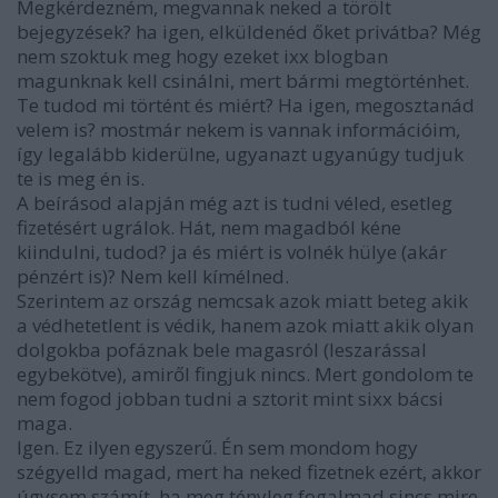
Megkérdezném, megvannak neked a törölt
bejegyzések? ha igen, elküldenéd őket privátba? Még
nem szoktuk meg hogy ezeket ixx blogban
magunknak kell csinálni, mert bármi megtörténhet.
Te tudod mi történt és miért? Ha igen, megosztanád
velem is? mostmár nekem is vannak információim,
így legalább kiderülne, ugyanazt ugyanúgy tudjuk
te is meg én is.
A beírásod alapján még azt is tudni véled, esetleg
fizetésért ugrálok. Hát, nem magadból kéne
kiindulni, tudod? ja és miért is volnék hülye (akár
pénzért is)? Nem kell kímélned.
Szerintem az ország nemcsak azok miatt beteg akik
a védhetetlent is védik, hanem azok miatt akik olyan
dolgokba pofáznak bele magasról (leszarással
egybekötve), amiről fingjuk nincs. Mert gondolom te
nem fogod jobban tudni a sztorit mint sixx bácsi
maga.
Igen. Ez ilyen egyszerű. Én sem mondom hogy
szégyelld magad, mert ha neked fizetnek ezért, akkor
úgysem számít, ha meg tényleg fogalmad sincs mire