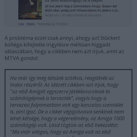
A probléma ezzel csak annyi, ahogy azt Stöckert
kolléga kifejtette irigylésre méltóan higgadt
válaszában, hogy a cikkben nem azt írjuk, amit az
MTVA gondol:
Ha már így meg lettünk szólítva, reagálnék az
Index részéről. Az idézett cikkben azt írjuk, hogy
"az első Amigát egyszerre játékkonzolnak és
számítógépnek is tervezték", vagyis hogy a
tervezési folyamatban volt egy konzolos szemlélet
is, ami igaz. De a cikket végigolvasva senkinek nem
lehet kétsége, hogy a végeredmény, az Amiga 1000
számítógép volt. Lásd rögtön az első bekezdést:
"Ma már világos, hogy az Amiga volt az első