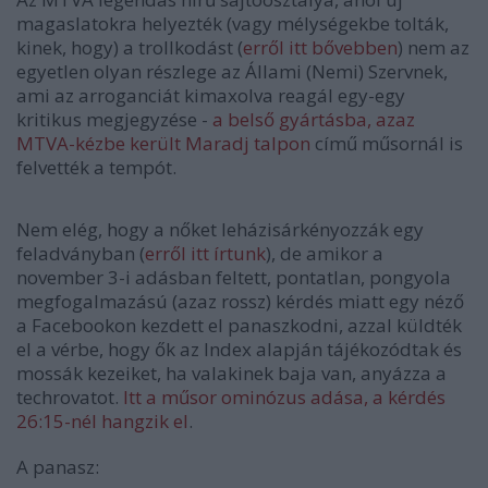
magaslatokra helyezték (vagy mélységekbe tolták,
kinek, hogy) a trollkodást (
erről itt bővebben
) nem az
egyetlen olyan részlege az Állami (Nemi) Szervnek,
ami az arroganciát kimaxolva reagál egy-egy
kritikus megjegyzése -
a belső gyártásba, azaz
MTVA-kézbe került Maradj talpon
című műsornál is
felvették a tempót.
Nem elég, hogy a nőket leházisárkényozzák egy
feladványban (
erről itt írtunk
), de amikor a
november 3-i adásban feltett, pontatlan, pongyola
megfogalmazású (azaz rossz) kérdés miatt egy néző
a Facebookon kezdett el panaszkodni, azzal küldték
el a vérbe, hogy ők az Index alapján tájékozódtak és
mossák kezeiket, ha valakinek baja van, anyázza a
techrovatot.
Itt a műsor ominózus adása, a kérdés
26:15-nél hangzik el
.
A panasz: