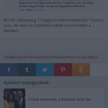
MTVA: Márpedig Ti Vagytok Alkalmatlanok? Tudom,
szar, de nem én pakoltam ebbe a sorrendbe a
betűket.
Címkék:
beszól
facebook
böszmeség
mtva
maradj talpon
Ajánlott bejegyzések:
Írókat keresnek a Barátok közt-be