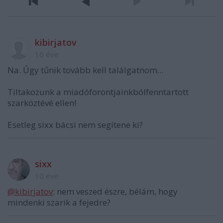
kibirjatov
10 éve
Na. Úgy tűnik tovább kell találgatnom...
Tiltakozunk a miadóforontjainkbólfenntartott
szarköztévé ellen!
Esetleg sixx bácsi nem segítene ki?
sixx
10 éve
@kibirjatov
: nem veszed észre, bélám, hogy
mindenki szarik a fejedre?