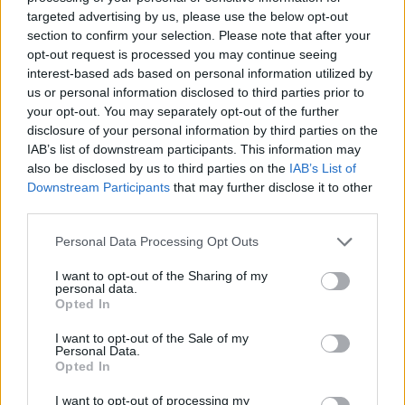
@sixx
: Arroganciáért neked se kell ám a szomszédba
targeted advertising by us, please use the below opt-out
menni. És ez attól függetlenül visszatetsző, hogy
section to confirm your selection. Please note that after your
téged nem közpénzből fizetnek (nem mintha amúgy
opt-out request is processed you may continue seeing
ennek bármi köze lenne a dologhoz).
interest-based ads based on personal information utilized by
us or personal information disclosed to third parties prior to
your opt-out. You may separately opt-out of the further
sixx
disclosure of your personal information by third parties on the
IAB’s list of downstream participants. This information may
10 éve
also be disclosed by us to third parties on the
IAB’s List of
@SomiTomi
: soha nem is tagadtam.
Downstream Participants
that may further disclose it to other
third parties.
Please note that this website/app uses one or more Google
Personal Data Processing Opt Outs
Patrick Bateman
services and may gather and store information including but
10 éve
not limited to your visit or usage behaviour. You may click to
I want to opt-out of the Sharing of my
personal data.
grant or deny consent to Google and its third-party tags to
@sixx: ez tényleg tipikusan az, amit épp nektek nem
Opted In
use your data for below specified purposes in below Google
túl elegáns így exponálni. Az MTVA rendesen
consent section.
I want to opt-out of the Sale of my
megdolgozik persze a lófaszért, és mindezt
Personal Data.
közpénzen, de akkor is... a Hunterről szóló postban,
Opted In
öttel lejjebb sajó d. kollégádnak sikerült Whitley
Strieber nevét Schrieberre torzítania, láthatóan nem
I want to opt-out of processing my