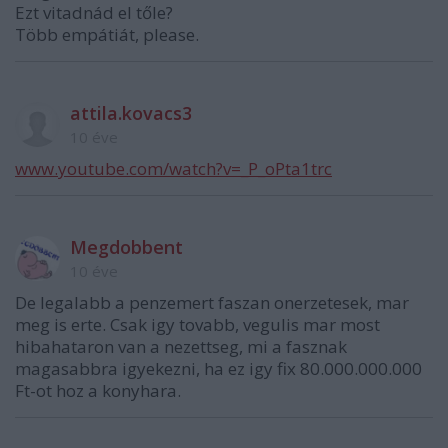
Ezt vitadnád el tőle?
Több empátiát, please.
attila.kovacs3
10 éve
www.youtube.com/watch?v=_P_oPta1trc
Megdobbent
10 éve
De legalabb a penzemert faszan onerzetesek, mar
meg is erte. Csak igy tovabb, vegulis mar most
hibahataron van a nezettseg, mi a fasznak
magasabbra igyekezni, ha ez igy fix 80.000.000.000
Ft-ot hoz a konyhara.