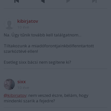
kibirjatov
10 éve
Na. Úgy tűnik tovább kell találgatnom...
Tiltakozunk a miadóforontjainkbólfenntartott
szarköztévé ellen!
Esetleg sixx bácsi nem segítene ki?
sixx
10 éve
@kibirjatov
: nem veszed észre, bélám, hogy
mindenki szarik a fejedre?