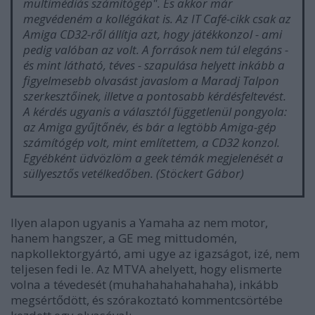
multimédiás számítógép". És akkor már
megvédeném a kollégákat is. Az IT Café-cikk csak az
Amiga CD32-ről állítja azt, hogy játékkonzol - ami
pedig valóban az volt. A források nem túl elegáns -
és mint látható, téves - szapulása helyett inkább a
figyelmesebb olvasást javaslom a Maradj Talpon
szerkesztőinek, illetve a pontosabb kérdésfeltevést.
A kérdés ugyanis a választól függetlenül pongyola:
az Amiga gyűjtőnév, és bár a legtöbb Amiga-gép
számítógép volt, mint említettem, a CD32 konzol.
Egyébként üdvözlöm a geek témák megjelenését a
süllyesztős vetélkedőben. (Stöckert Gábor)
Ilyen alapon ugyanis a Yamaha az nem motor,
hanem hangszer, a GE meg mittudomén,
napkollektorgyártó, ami ugye az igazságot, izé, nem
teljesen fedi le. Az MTVA ahelyett, hogy elismerte
volna a tévedesét (muhahahahahahaha), inkább
megsértődött, és szórakoztató kommentcsörtébe