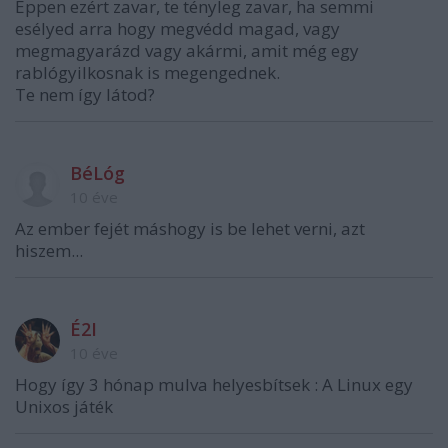
Éppen ezért zavar, te tényleg zavar, ha semmi
esélyed arra hogy megvédd magad, vagy
megmagyarázd vagy akármi, amit még egy
rablógyilkosnak is megengednek.
Te nem így látod?
BéLóg
10 éve
Az ember fejét máshogy is be lehet verni, azt
hiszem...
É2I
10 éve
Hogy így 3 hónap mulva helyesbítsek : A Linux egy
Unixos játék