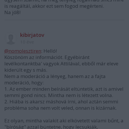
is reagáltál, akkor ezt sem fogod megérteni.
Na jó8!
kibirjatov
10 éve
@nomolesztiren
: Helló!
Köszönöm az információt. Egyébiránt
levélkontanktba' vagyok Attilával, ebből már eleve
kiderült egy s más.
Nem a moderáció a lényeg, hanem az a fajta
moderáció, hogy:
1. Az ember minden beírását eltüntetik, azt is amivel
semmi gond nincs. Mintha nem is létezett volna.
2. Hiába is akarsz máshová írni, ahol aztán semmi
probléma soha nem volt veled, onnan is kizárnak.
Ez olyan, mintha valakit aki elkövetett valami bűnt, a
"bíróság" azzal büntetne, hogy lecsukják,