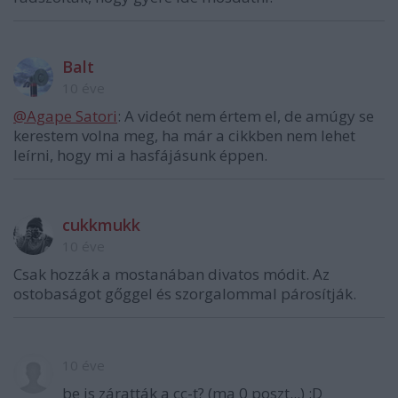
Balt
10 éve
@Agape Satori
: A videót nem értem el, de amúgy se
kerestem volna meg, ha már a cikkben nem lehet
leírni, hogy mi a hasfájásunk éppen.
cukkmukk
10 éve
Csak hozzák a mostanában divatos módit. Az
ostobaságot gőggel és szorgalommal párosítják.
10 éve
be is záratták a cc-t? (ma 0 poszt...) :D