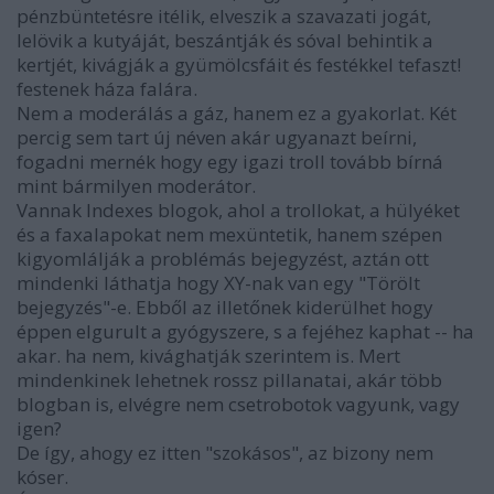
pénzbüntetésre itélik, elveszik a szavazati jogát,
lelövik a kutyáját, beszántják és sóval behintik a
kertjét, kivágják a gyümölcsfáit és festékkel tefaszt!
festenek háza falára.
Nem a moderálás a gáz, hanem ez a gyakorlat. Két
percig sem tart új néven akár ugyanazt beírni,
fogadni mernék hogy egy igazi troll tovább bírná
mint bármilyen moderátor.
Vannak Indexes blogok, ahol a trollokat, a hülyéket
és a faxalapokat nem mexüntetik, hanem szépen
kigyomlálják a problémás bejegyzést, aztán ott
mindenki láthatja hogy XY-nak van egy "Törölt
bejegyzés"-e. Ebből az illetőnek kiderülhet hogy
éppen elgurult a gyógyszere, s a fejéhez kaphat -- ha
akar. ha nem, kivághatják szerintem is. Mert
mindenkinek lehetnek rossz pillanatai, akár több
blogban is, elvégre nem csetrobotok vagyunk, vagy
igen?
De így, ahogy ez itten "szokásos", az bizony nem
kóser.