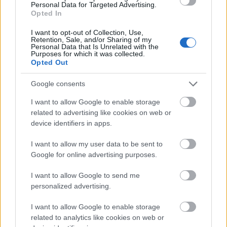
Personal Data for Targeted Advertising.
elütés, csak szart utánanézni (az egyik ismertebb sci-
Opted In
fi író, semmiképpen sem sosemhallott nullabéla
ugyebár), és még azután sem javította, hogy valaki
I want to opt-out of Collection, Use,
Retention, Sale, and/or Sharing of my
kommentben beírta a helyeset. Ez is egyfajta
Personal Data that Is Unrelated with the
arrogancia. Kommenteljenek csak az olvasók, hozzák
Purposes for which it was collected.
Opted Out
csak a fogalmat, de sem az eléjük rakott áru
minőségével, sem a véleményükkel nem törődünk
Google consents
igazán.
I want to allow Google to enable storage
related to advertising like cookies on web or
device identifiers in apps.
kibirjatov
10 éve
I want to allow my user data to be sent to
@sixx
: Ki is az a MINDENKI?
Google for online advertising purposes.
I want to allow Google to send me
personalized advertising.
kibirjatov
10 éve
I want to allow Google to enable storage
related to analytics like cookies on web or
OFF