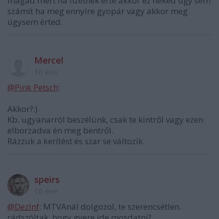
magad mert ha fizetnek érte akkor ez neked úgy sem
számít ha meg ennyire gyopár vagy akkor meg
úgysem érted.
Mercel
10 éve
@Pink Petsch
:
Akkor?:)
Kb. ugyanarról beszélünk, csak te kintről vagy ezen
elborzadva én meg bentről.
Rázzuk a kerítést és szar se változik.
speirs
10 éve
@­DezInf
: MTVAnál dolgozol, te szerencsétlen.
rádszóltak, hogy gyere ide mosdatni?