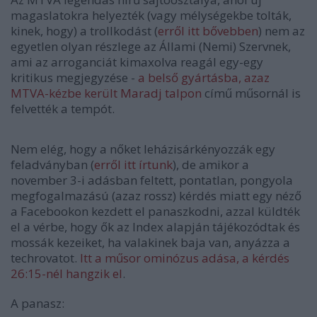
magaslatokra helyezték (vagy mélységekbe tolták,
kinek, hogy) a trollkodást (
erről itt bővebben
) nem az
egyetlen olyan részlege az Állami (Nemi) Szervnek,
ami az arroganciát kimaxolva reagál egy-egy
kritikus megjegyzése -
a belső gyártásba, azaz
MTVA-kézbe került Maradj talpon
című műsornál is
felvették a tempót.
Nem elég, hogy a nőket leházisárkényozzák egy
feladványban (
erről itt írtunk
), de amikor a
november 3-i adásban feltett, pontatlan, pongyola
megfogalmazású (azaz rossz) kérdés miatt egy néző
a Facebookon kezdett el panaszkodni, azzal küldték
el a vérbe, hogy ők az Index alapján tájékozódtak és
mossák kezeiket, ha valakinek baja van, anyázza a
techrovatot.
Itt a műsor ominózus adása, a kérdés
26:15-nél hangzik el
.
A panasz: