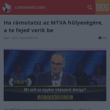
comment:com
Ha rámutatsz az MTVA hülyeségére,
a te fejed verik be
sixx
•
2015. november 05.
84
Az MTVA legendás hírű sajtóosztálya, ahol új