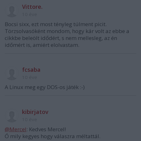
Vittore.
10 éve
Bocsi sixx, ezt most tényleg túlment picit.
Törzsolvasóként mondom, hogy kár volt az ebbe a
cikkbe beleölt idődért, s nem mellesleg, az én
időmért is, amiért elolvastam.
fcsaba
10 éve
A Linux meg egy DOS-os játék :-)
kibirjatov
10 éve
@Mercel
: Kedves Mercel!
Ó mily kegyes hogy válaszra méltattál.