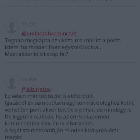
10 éve
@nullaóraharminchét
:
Tegnap megkapta az ukázt, ma már itt a poszt.
Istem, ha minden ilyen egyszerű volna...
Most akkor ki kit szop fel?
10 éve
@kibirjatov
:
Ez velem már többször is előfordult.
Igazából én sem tudtam egy konkrét dologhoz kötni,
vélhetően pont akkor telt be a pohár, de mindegy is.
De legyünk reálisak, ha az én honlapomon
kommentálna sixx, én is kibasznám.
A saját szemétdombján minden királynak érzi
magát.