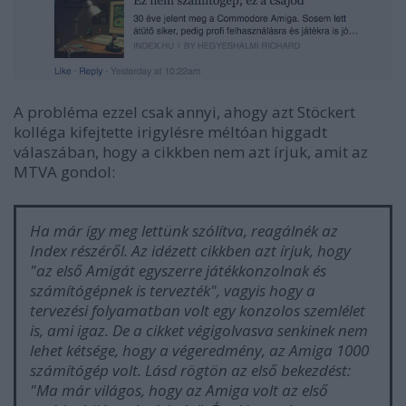
A probléma ezzel csak annyi, ahogy azt Stöckert
kolléga kifejtette irigylésre méltóan higgadt
válaszában, hogy a cikkben nem azt írjuk, amit az
MTVA gondol:
Ha már így meg lettünk szólítva, reagálnék az
Index részéről. Az idézett cikkben azt írjuk, hogy
"az első Amigát egyszerre játékkonzolnak és
számítógépnek is tervezték", vagyis hogy a
tervezési folyamatban volt egy konzolos szemlélet
is, ami igaz. De a cikket végigolvasva senkinek nem
lehet kétsége, hogy a végeredmény, az Amiga 1000
számítógép volt. Lásd rögtön az első bekezdést:
"Ma már világos, hogy az Amiga volt az első