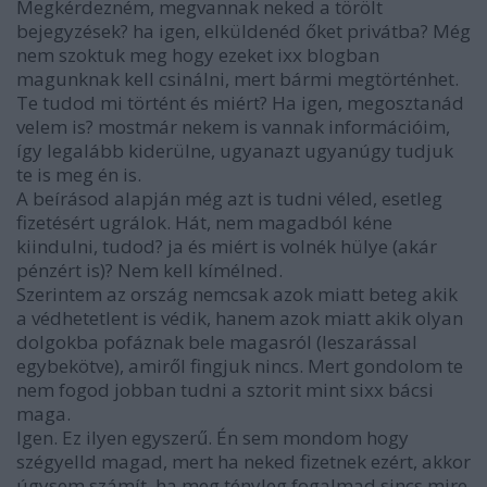
Megkérdezném, megvannak neked a törölt
bejegyzések? ha igen, elküldenéd őket privátba? Még
nem szoktuk meg hogy ezeket ixx blogban
magunknak kell csinálni, mert bármi megtörténhet.
Te tudod mi történt és miért? Ha igen, megosztanád
velem is? mostmár nekem is vannak információim,
így legalább kiderülne, ugyanazt ugyanúgy tudjuk
te is meg én is.
A beírásod alapján még azt is tudni véled, esetleg
fizetésért ugrálok. Hát, nem magadból kéne
kiindulni, tudod? ja és miért is volnék hülye (akár
pénzért is)? Nem kell kímélned.
Szerintem az ország nemcsak azok miatt beteg akik
a védhetetlent is védik, hanem azok miatt akik olyan
dolgokba pofáznak bele magasról (leszarással
egybekötve), amiről fingjuk nincs. Mert gondolom te
nem fogod jobban tudni a sztorit mint sixx bácsi
maga.
Igen. Ez ilyen egyszerű. Én sem mondom hogy
szégyelld magad, mert ha neked fizetnek ezért, akkor
úgysem számít, ha meg tényleg fogalmad sincs mire