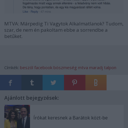
MTVA: Márpedig Ti Vagytok Alkalmatlanok? Tudom,
szar, de nem én pakoltam ebbe a sorrendbe a
betűket.
Címkék:
beszól
facebook
böszmeség
mtva
maradj talpon
Ajánlott bejegyzések:
Írókat keresnek a Barátok közt-be