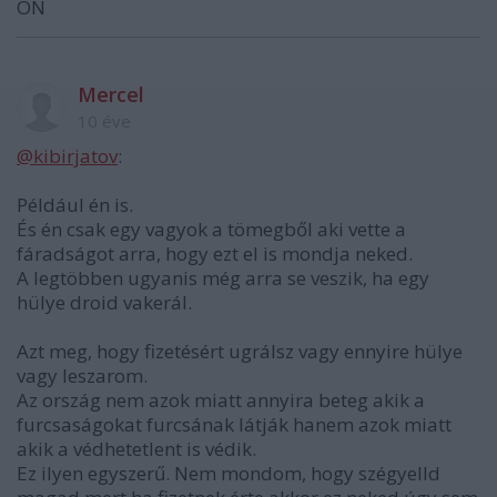
ON
Mercel
10 éve
@kibirjatov
:
Például én is.
És én csak egy vagyok a tömegből aki vette a
fáradságot arra, hogy ezt el is mondja neked.
A legtöbben ugyanis még arra se veszik, ha egy
hülye droid vakerál.
Azt meg, hogy fizetésért ugrálsz vagy ennyire hülye
vagy leszarom.
Az ország nem azok miatt annyira beteg akik a
furcsaságokat furcsának látják hanem azok miatt
akik a védhetetlent is védik.
Ez ilyen egyszerű. Nem mondom, hogy szégyelld