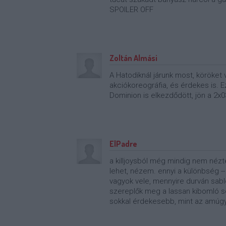
SPOILER OFF
Zoltán Almási
A Hatodiknál járunk most, köröket 
akciókoreográfia, és érdekes is.
Dominion is elkezdődött, jön a 2x0
ElPadre
a killjoysból még mindig nem nézt
lehet, nézem. ennyi a különbség -- a
vagyok vele, mennyire durván sabl
szereplők meg a lassan kibomló so
sokkal érdekesebb, mint az amúgy f