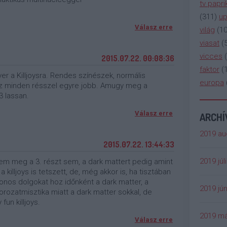
tv papri
(
311
)
up
Válasz erre
világ
(
1
viasat
(
vicces
(
2015.07.22. 00:08:36
faktor
(
ver a Killjoysra. Rendes színészek, normális
europa
 Ez minden résszel egyre jobb. Amugy meg a
3 lassan.
Válasz erre
ARCH
2019 au
2015.07.22. 13:44:33
2019 júl
em meg a 3. részt sem, a dark mattert pedig amint
 killjoys is tetszett, de, még akkor is, ha tisztában
onos dolgokat hoz időnként a dark matter, a
2019 jún
rozatmisztika miatt a dark matter sokkal, de
un killjoys.
2019 má
Válasz erre