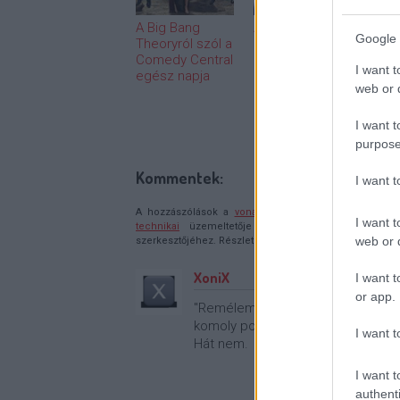
A Big Bang
A negyedik lesz
A mo
Google 
Theoryról szól a
a The Good
tévé
Comedy Central
Place
mez
I want t
egész napja
záróévada
tűpo
web or d
muta
válto
nemz
I want t
tele
purpose
Kommentek:
I want 
A hozzászólások a
vonatkozó jogszabályok
értelmébe
I want t
technikai
üzemeltetője semmilyen felelősséget nem vá
web or d
szerkesztőjéhez. Részletek a
Felhasználási feltételekb
XoniX
I want t
or app.
"Remélem innentől lassabb és kido
komoly potenciál lehet a sorozatb
I want t
Hát nem.
I want t
authenti