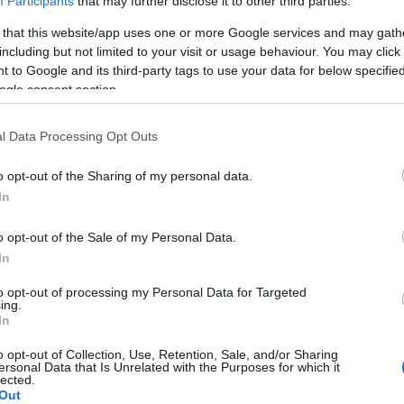
Participants
that may further disclose it to other third parties.
önhetően a szereplők csak értetlenül
sztorit túlbonyolítják, de az utolsó csavar azért
 that this website/app uses one or more Google services and may gath
A Pum
including but not limited to your visit or usage behaviour. You may click 
mögöt
csivá teszi az embert a folytatásra.
 to Google and its third-party tags to use your data for below specifi
ogle consent section.
ttabb cselekményt kapunk, és ha még a
ni (amihez az utolsó csavar megadja a lökést),
KULC
l Data Processing Opt Outs
atban. Lássuk mi sül ki belőle.
24
(
312
)
o opt-out of the Sharing of my personal data.
amazon
In
(
217
)
ax
ATTER
baroms
o opt-out of the Sale of my Personal Data.
beszól
In
(
320
)
br
to opt-out of processing my Personal Data for Targeted
(
512
)
b
ing.
In
(
108
)
c
cool
(
3
o opt-out of Collection, Use, Retention, Sale, and/or Sharing
ersonal Data that Is Unrelated with the Purposes for which it
(
237
)
díj
lected.
Out
channel