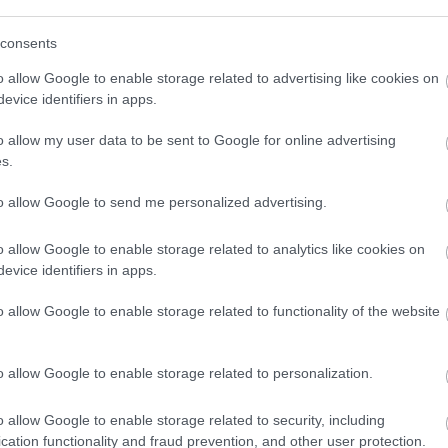
(
111
)
du
nte-carlói
Mindenki
Huszti Kata
consents
(
302
)
el
fesztivál
megnyugodhat,
nyerte az első
őnye
még nem
Exatlon
(
598
)
f
o allow Google to enable storage related to advertising like cookies on
ntosan
távozik Berényi
Hungaryt
foci
(
17
evice identifiers in apps.
tja, hogyan
Miki a Barátok
zik a
Köztből
(
227
)
gr
etközi
o allow my user data to be sent to Google for online advertising
(
107
)
h
víziózás
s.
(
125
)
h
(
288
)
hí
to allow Google to send me personalized advertising.
homela
n felhasználói tartalomnak minősülnek, értük a
szolgáltatás
o allow Google to enable storage related to analytics like cookies on
house
(
llal, azokat nem ellenőrzi. Kifogás esetén forduljon a blog
evice identifiers in apps.
en
és az
adatvédelmi tájékoztatóban
.
(
540
)
in
rosszb
2015.07.21. 16:27:18
o allow Google to enable storage related to functionality of the website
(
140
)
kr
lgozottabb cselekményt kapunk, [...] akkor még
(
152
)
li
an."
o allow Google to enable storage related to personalization.
(
140
)
m
magyar 
o allow Google to enable storage related to security, including
Válasz erre
(
230
)
m
cation functionality and fraud prevention, and other user protection.