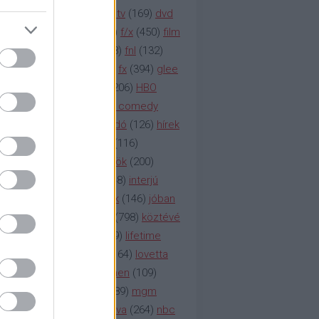
na televízió
(
1212
)
duna tv
(
169
)
dvd
őzetes
(
123
)
emmy
(
189
)
f/x
(
450
)
film
ilmmúzeum
(
903
)
film
(
338
)
fnl
(
132
)
1
)
fox
(
2048
)
fringe
(
163
)
fx
(
394
)
glee
ace klinika
(
173
)
gyász
(
206
)
HBO
bo
(
2971
)
hbo2
(
313
)
hbo comedy
imym
(
154
)
hír
(
2037
)
híradó
(
126
)
hírek
rtv
(
126
)
history channel
(
116
)
nd
(
123
)
horror
(
150
)
hősök
(
200
)
164
)
humor
(
140
)
idol
(
248
)
interjú
ternet
(
484
)
itv
(
122
)
játék
(
146
)
jóban
an
(
119
)
kasza
(
229
)
kép
(
798
)
köztévé
itika
(
618
)
lapszemle
(
169
)
lifetime
sta
(
178
)
lost
(
498
)
lóvé
(
164
)
lovetta
1
(
1692
)
m2
(
991
)
mad men
(
109
)
rádió
(
119
)
médiaipar
(
389
)
mgm
okka
(
142
)
mtv
(
1149
)
mtva
(
264
)
nbc