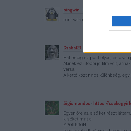
pingwin
·
http://pingwin.blog.hu
mint valami kocka
Csaba121
Hát pedig ez pont olyan, és olyan jó
Akinek ez utóbbi jó film volt, anna
versa.
A kettő közt nincs különbség, egyi
Sigismundus
·
https://csakugyir
Egyenlőre az első két részt láttam
kliséket mint a
SPOILERON
tucat szakadt bányász harcol a ga