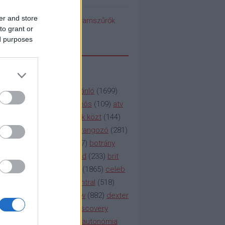
er and store
pedék benéz az Instagramszűrők
to grant or
ti rögvalóságba
ed purposes
SSZAVAK
a&e
(
133
)
abc
(
1958
)
ajánló
(
1699
)
(
112
)
amc
(
913
)
animációs
(
109
)
atv
n
(
531
)
baki
(
261
)
barátok közt
(
144
)
ág
(
130
)
bbc
(
403
)
beharangozó
(
281
)
(
314
)
blikk
(
338
)
bors
(
267
)
botrány
eaking
(
124
)
breaking bad
(
233
)
brit
sg
(
258
)
bulvár
(
995
)
cbs
(
1865
)
celeb
inemax
(
706
)
comedy central
(
518
)
58
)
csaj
(
177
)
csi
(
159
)
cw
(
882
)
dexter
(
247
)
discovery
(
249
)
discovery
(
111
)
doku
(
127
)
duna ii autonómia