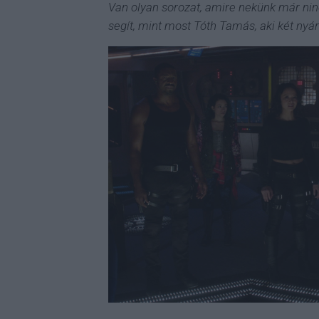
Van olyan sorozat, amire nekünk már nin
segít, mint most Tóth Tamás, aki két nyári