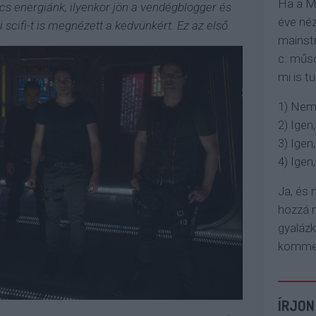
Ha a M
cs energiánk, ilyenkor jön a vendégblogger és
éve néz
 scifi-t is megnézett a kedvünkért. Ez az első.
mainstr
c. műso
mi is tu
1) Nem
2) Igen,
3) Igen,
4) Igen, 
Ja, és
hozzá n
gyaláz
komment
ÍRJON