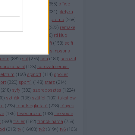
etflix
(
376
)
nézettség
(
1355
)
office
tt
(
159
)
per
(
208
)
pilot
(
1034
)
pletyka
litika
(
310
)
premier
(
135
)
promó
(
268
)
41
)
reality
(
1934
)
reklám
(
323
)
remake
tró
(
287
)
rtl
(
635
)
rtl ii
(
146
)
rtl klub
ajtóközlemény
(
116
)
sci-fi
(
158
)
scifi
 fi
(
533
)
showtime
(
794
)
simpsons
tcom
(
882
)
snl
(
276
)
soa
(
189
)
sorozat
sorozathalál
(
123
)
sorozatpremier
ektrum
(
169
)
spinoff
(
114
)
spoiler
ort
(
320
)
sport1
(
148
)
starz
(
214
)
(
218
)
syfy
(
382
)
szereposztás
(
1224
)
00
)
sztrájk
(
136
)
szülfel
(
109
)
talkshow
bt
(
233
)
tehetségkutató
(
228
)
tények
vé
(
136
)
tévésorozat
(
148
)
the voice
t
(
390
)
trailer
(
182
)
trónok harca
(
758
)
ood
(
215
)
tv
(
16483
)
tv2
(
3194
)
tv6
(
103
)