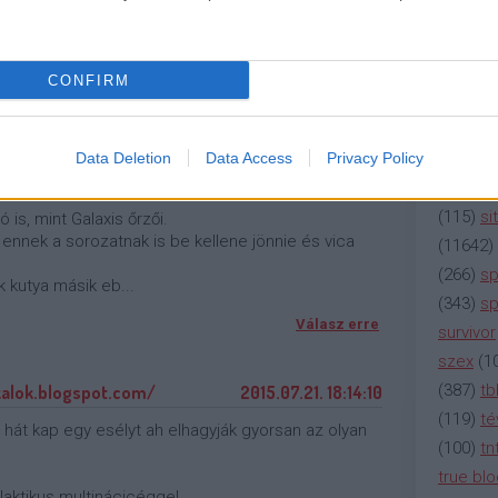
(
2137
)
n
2015.07.21. 16:56:27
(
195
)
or
(
325
)
po
CONFIRM
rádió
(
3
Válasz erre
(
225
)
re
(
2212
)
s
Data Deletion
Data Access
Privacy Policy
2015.07.21. 17:55:31
(
207
)
sci
(
115
)
si
 is, mint Galaxis őrzői.
k ennek a sorozatnak is be kellene jönnie és vica
(
11642
)
(
266
)
sp
k kutya másik eb...
(
343
)
sp
Válasz erre
survivor
szex
(
1
(
387
)
tb
kalok.blogspot.com/
2015.07.21. 18:14:10
(
119
)
té
, hát kap egy esélyt ah elhagyják gyorsan az olyan
(
100
)
tn
true bl
laktikus multinácicéggel