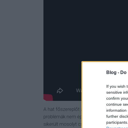
Blog -
Do 
If you wish 
sensitive in
confirm you
continue se
A hat főszereplőt azért így is sikerült eg
information 
problémák nem éppen újszerűek, azért eg
further disc
participants
sikerült mosolyt csalni a néző arcára. Úgy