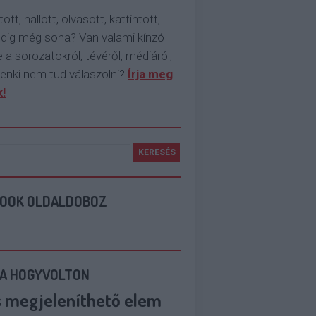
tott, hallott, olvasott, kattintott,
ddig még soha? Van valami kínzó
 a sorozatokról, tévéről, médiáról,
enki nem tud válaszolni?
Írja meg
!
BOOK OLDALDOBOZ
 A HOGYVOLTON
s megjeleníthető elem