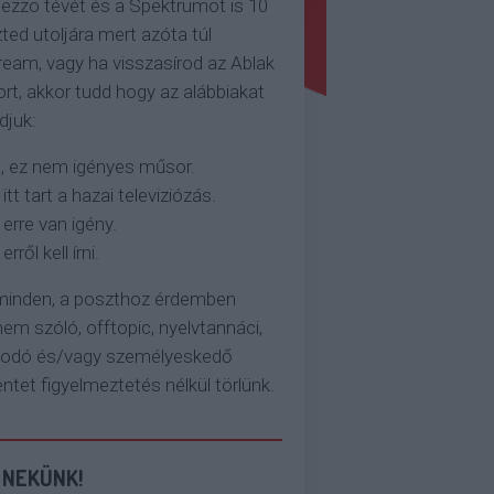
ezzo tévét és a Spektrumot is 10
ted utoljára mert azóta túl
eam, vagy ha visszasírod az Ablak
rt, akkor tudd hogy az alábbiakat
djuk:
, ez nem igényes műsor.
 itt tart a hazai televiziózás.
 erre van igény.
erről kell írni.
 minden, a poszthoz érdemben
em szóló, offtopic, nyelvtannáci,
kodó és/vagy személyeskedő
et figyelmeztetés nélkül törlünk.
 NEKÜNK!