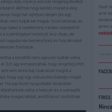
lotja után, mivel a sorozat rengeteg kliséből
Olyat lá
ordulatot ellőttek hogy kérdés marad e elég
amit e
n annyi, hogy hat rejtélyes idegen (és egy
kérdése
ékük, nem tudják kik maguk, hova tartanak, és
amire s
Ahogy halad a cselekmény minden szereplőről
nekünk
i a számítógépet kezeli jól, lesz olyan, aki
 lesz nagydumás keményfickó és fura álmokat
oileresen folytatjuk.
mintha a készítők nem egészen tudták volna,
el. Ezt úgy kompenzálták, hogy rengeteg infót
FACE
, ami nem lenne baj csak kicsit megöli a
deje, hogy egy-egy szituációba beleélje magát
el. Ha egy kicsit nyugodtabb tempóban
lmélyülhettünk volna a helyszín és a szereplők
FRISS
éhány magas labdát, amitől kicsit zsúfoltnak
Ninc