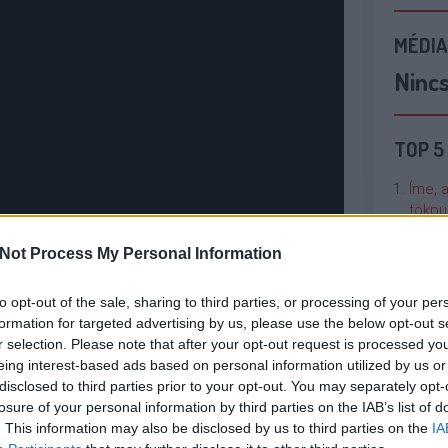
MÉDIA
Ninc
TOP 5
Íme, 
tökpu
Not Process My Personal Information
Talán
Való V
to opt-out of the sale, sharing to third parties, or processing of your per
formation for targeted advertising by us, please use the below opt-out s
Cicci
r selection. Please note that after your opt-out request is processed y
kenta
eing interest-based ads based on personal information utilized by us or
y kis csapattá építeni, és bár a köztük felmerülő
disclosed to third parties prior to your opt-out. You may separately opt-
y-két beszólással, csipkelődéssel így is
losure of your personal information by third parties on the IAB’s list of
Nézze
. This information may also be disclosed by us to third parties on the
IA
 érzem, az írók kicsit elkapkodták ezt a részt,
nálunk