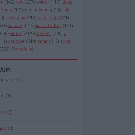
ka
(
142
)
twd
(
307
)
twitter
(
119
)
újság
fronts
(
107
)
usa network
(
316
)
való
00
)
vélemény
(
212
)
vetélkedő
(
301
)
551
)
viasat3
(
647
)
viasat history
(
101
)
698
)
videó
(
3079
)
x-faktor
(
186
)
x
111
)
youtube
(
240
)
zene
(
213
)
zone
(
356
)
Címkefelhő
ÍVUM
gusztus
(
1
)
ius
(
1
)
ius
(
3
)
jus
(
8
)