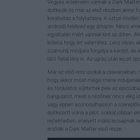
Vegyes érzelmeim vannak a Dark Matter pi
építkezik és már az első részben annyi f
kreativitás a folytatásra. A sztori rövide
android) felébred egy űrhajón. Nincs eml
egyáltalán miért vannak kint az űrben. 
kiderül, hogy ért valamihez. Lesz olyan, ak
szamuráj módjára forgatja a kardot, de
látó fiatal lány is. Az ugrás után kicsit sp
Már az első rész úszkál a csavarokban, 
hogy akkor most mégis merre induljanak 
és fordulatot sűrítettek bele az epizódba
hangulatot, mivel a nézőnek nincs elég i
vagy éppen azonosulhasson a szereplőv
építkezett volna a pilot, sokkal jobban e
rejtelmeiben, ehelyett máris lecsapnak n
érződik a Dark Matter első része.