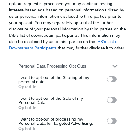
opt-out request is processed you may continue seeing
– mondta, és sok más mellett, arról is mesélt, milyen
interest-based ads based on personal information utilized by
pozitív viszonya van a rajongókkal, és hogy mennyire
us or personal information disclosed to third parties prior to
szerencsésnek érzi magát, amiért Hannibal-
your opt-out. You may separately opt-out of the further
fanatikusként tulajdonképpen a fan fiction talán
disclosure of your personal information by third parties on the
legköltségesebb formáját űzheti.
IAB’s list of downstream participants. This information may
also be disclosed by us to third parties on the
IAB’s List of
Downstream Participants
that may further disclose it to other
third parties.
Én csak egy rajongó vagyok, akinek valóra
Please note that this website/app uses one or more Google
váltak az álmai.
Personal Data Processing Opt Outs
services and may gather and store information including but
not limited to your visit or usage behaviour. You may click to
I want to opt-out of the Sharing of my
personal data.
grant or deny consent to Google and its third-party tags to
Opted In
use your data for below specified purposes in below Google
consent section.
I want to opt-out of the Sale of my
Personal Data.
Opted In
Címkék:
szappanopera
rajongás
hannibal
bryan fuller
évadnyitány
I want to opt-out of processing my
Personal Data for Targeted Advertising.
Opted In