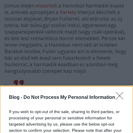
Június elején
elstartolt
a Hannibal harmadik évada
is, aminek apropóján a
Variety
interjút készített a
sorozat atyjával, Bryan Fullerrel, aki elárulta: az új
széria, bár bűnügyi szállal indul, egyenesen egy
szappanoperává változik majd (vagy csak operává),
és tele lesz romantikus horror elemekkel. Persze kár
lenne megijedni, a Hannibal nem vált át hirtelen
Barátok köztbe, Fuller ugyanis azt is elismerte, hogy
bár az első két évad sem fukarkodott a fekete
humorral, a harmadik évadban ez azonban még
hangsúlyosabb szerepet kap majd.
Azt hiszem, a harmadik évad lesz az a
Blog -
Do Not Process My Personal Information
Hannibal-évad, amit mindig is el akartam
If you wish to opt-out of the sale, sharing to third parties, or
készíteni
processing of your personal or sensitive information for
targeted advertising by us, please use the below opt-out
section to confirm your selection. Please note that after your