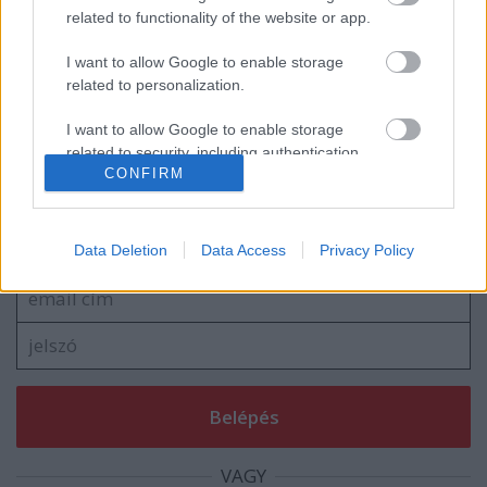
related to functionality of the website or app.
I want to allow Google to enable storage
related to personalization.
Nézd, itt van a híres kutya gazdája!
I want to allow Google to enable storage
related to security, including authentication
CONFIRM
functionality and fraud prevention, and other
user protection.
Szólj hozzá!
A hozzászóláshoz be kell lépned!
Data Deletion
Data Access
Privacy Policy
VAGY