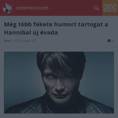
comment:com
Még több fekete humort tartogat a
Hannibal új évada
kmd
•
2015. június 05.
2