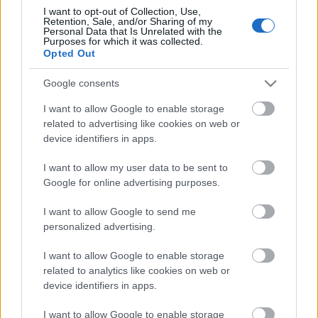
I want to opt-out of Collection, Use,
Retention, Sale, and/or Sharing of my
Ajánlott bejegyzések:
Personal Data that Is Unrelated with the
Purposes for which it was collected.
Opted Out
Írókat keresnek a Barátok közt-be
Google consents
I want to allow Google to enable storage
related to advertising like cookies on web or
device identifiers in apps.
Huszti Kata nyerte az első Exatlon
Hungaryt
I want to allow my user data to be sent to
Google for online advertising purposes.
I want to allow Google to send me
Jótékony celebek sütnek a Viasaton
personalized advertising.
húsvétkor
I want to allow Google to enable storage
related to analytics like cookies on web or
device identifiers in apps.
Az illegális letöltők is rácuppantak az új
Trónok harca-évadra
I want to allow Google to enable storage