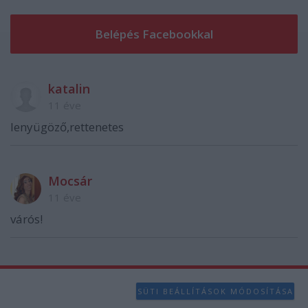
katalin
11 éve
lenyügöző,rettenetes
Mocsár
11 éve
várós!
SÜTI BEÁLLÍTÁSOK MÓDOSÍTÁSA