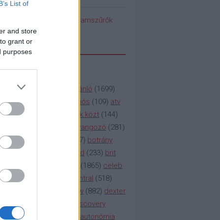
B’s List of
pedék benéz az Instagramszűrők
ti rögvalóságba
er and store
to grant or
ed purposes
SSZAVAK
a&e
(
133
)
abc
(
1958
)
ajánló
(
1699
)
(
112
)
amc
(
913
)
animációs
(
109
)
atv
n
(
531
)
baki
(
261
)
barátok közt
(
144
)
ág
(
130
)
bbc
(
403
)
beharangozó
(
281
)
(
314
)
blikk
(
338
)
bors
(
267
)
botrány
eaking
(
124
)
breaking bad
(
233
)
brit
sg
(
258
)
bulvár
(
995
)
cbs
(
1865
)
celeb
inemax
(
706
)
comedy central
(
518
)
58
)
csaj
(
177
)
csi
(
159
)
cw
(
882
)
dexter
(
247
)
discovery
(
249
)
discovery
(
111
)
doku
(
127
)
duna ii autonómia