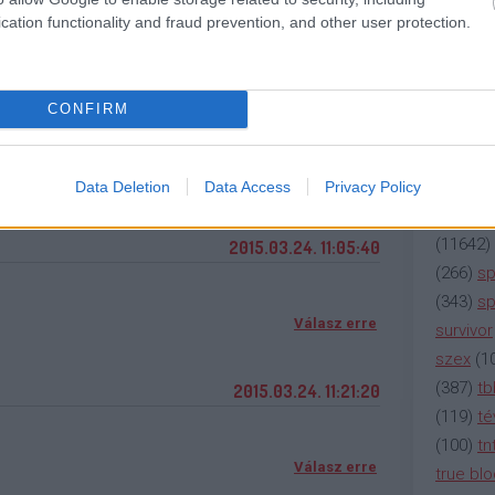
(
2137
)
n
Válasz erre
cation functionality and fraud prevention, and other user protection.
(
195
)
or
(
325
)
po
ediageci
2015.03.24. 11:04:15
rádió
(
3
CONFIRM
dménye az sem, hogy modell, továbbá a megújult
(
225
)
re
meteo-l%C3%A1nyai.147012/page-2#post-2074716
(
2212
)
s
Válasz erre
(
207
)
sci
Data Deletion
Data Access
Privacy Policy
(
115
)
si
(
11642
)
2015.03.24. 11:05:40
(
266
)
sp
(
343
)
sp
Válasz erre
survivor
szex
(
1
(
387
)
tb
2015.03.24. 11:21:20
(
119
)
té
(
100
)
tn
Válasz erre
true bl