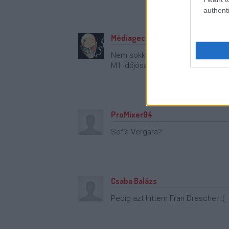
authenti
Médiageci
·
http://twitter.com/m
Nem sokkal nehezebb keresés ere
M1 időjósa:
sztar.com/temak/m1-
ProMixer04
Sofía Vergara?
Csaba Balázs
Pedig azt hittem Fran Drescher :(