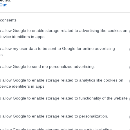
rt dobja, de nincs egy darab imdb-s bejegyzés sem
Out
(
111
)
du
(
302
)
el
consents
(
598
)
f
Válasz erre
foci
(
17
o allow Google to enable storage related to advertising like cookies on
(
227
)
gr
evice identifiers in apps.
2015.03.24. 10:21:20
(
107
)
h
o allow my user data to be sent to Google for online advertising
(
125
)
h
s.
(
288
)
hí
Válasz erre
homela
to allow Google to send me personalized advertising.
house
(
2015.03.24. 10:27:46
o allow Google to enable storage related to analytics like cookies on
(
540
)
in
evice identifiers in apps.
rosszb
(
140
)
kr
Válasz erre
o allow Google to enable storage related to functionality of the website
(
152
)
li
(
140
)
m
2015.03.24. 10:44:56
o allow Google to enable storage related to personalization.
magyar 
(
230
)
m
o allow Google to enable storage related to security, including