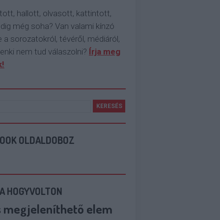
tott, hallott, olvasott, kattintott,
ddig még soha? Van valami kínzó
 a sorozatokról, tévéről, médiáról,
enki nem tud válaszolni?
Írja meg
!
BOOK OLDALDOBOZ
 A HOGYVOLTON
s megjeleníthető elem