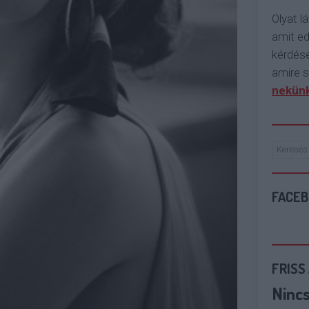
Olyat lá
amit e
kérdése
amire s
nekünk
FACE
FRISS
Ninc