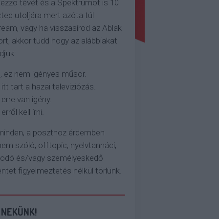
ezzo tévét és a Spektrumot is 10
ted utoljára mert azóta túl
eam, vagy ha visszasírod az Ablak
rt, akkor tudd hogy az alábbiakat
djuk:
, ez nem igényes műsor.
 itt tart a hazai televiziózás.
 erre van igény.
erről kell írni.
 minden, a poszthoz érdemben
em szóló, offtopic, nyelvtannáci,
kodó és/vagy személyeskedő
et figyelmeztetés nélkül törlünk.
 NEKÜNK!