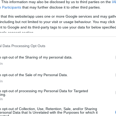
. This information may also be disclosed by us to third parties on the
IA
Participants
that may further disclose it to other third parties.
A Pum
mögöt
 that this website/app uses one or more Google services and may gath
including but not limited to your visit or usage behaviour. You may click 
n felhasználói tartalomnak minősülnek, értük a
szolgáltatás
 to Google and its third-party tags to use your data for below specifi
llal, azokat nem ellenőrzi. Kifogás esetén forduljon a blog
ogle consent section.
en
és az
adatvédelmi tájékoztatóban
.
KULC
2015.03.24. 10:05:00
l Data Processing Opt Outs
24
(
312
)
amazon
o opt-out of the Sharing of my personal data.
(
217
)
ax
Válasz erre
In
baroms
beszól
o opt-out of the Sale of my Personal Data.
2015.03.24. 10:07:17
(
320
)
br
In
(
512
)
b
to opt-out of processing my Personal Data for Targeted
(
108
)
c
ing.
Válasz erre
In
cool
(
3
(
237
)
díj
o opt-out of Collection, Use, Retention, Sale, and/or Sharing
2015.03.24. 10:17:43
ersonal Data that Is Unrelated with the Purposes for which it
channel
lected.