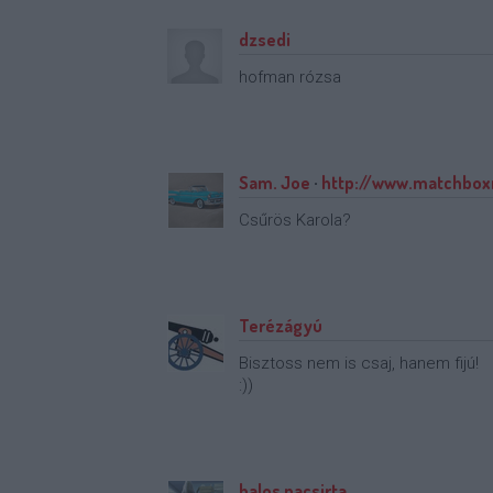
dzsedi
hofman rózsa
Sam. Joe
·
http://www.matchbo
Csűrös Karola?
Terézágyú
Bisztoss nem is csaj, hanem fijú!
:))
balos pacsirta