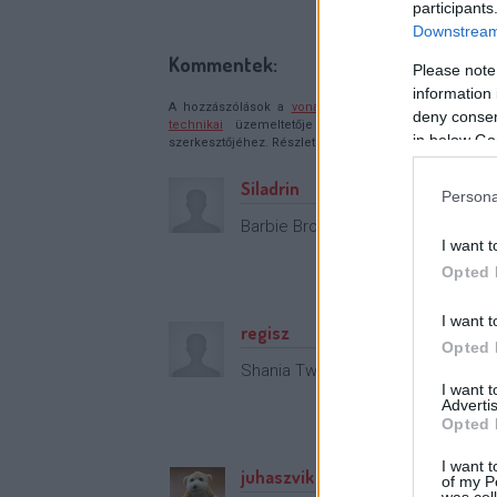
participants
sorozatbizniszbe
Downstream 
Kommentek:
Please note
information 
A hozzászólások a
vonatkozó jogszabályok
értelmébe
deny consent
technikai
üzemeltetője semmilyen felelősséget nem vá
in below Go
szerkesztőjéhez. Részletek a
Felhasználási feltételekb
Siladrin
Persona
Barbie Brockhauser
I want t
Opted 
I want t
regisz
Opted 
Shania Twain :)
I want 
Advertis
Opted 
I want t
juhaszvik
of my P
was col