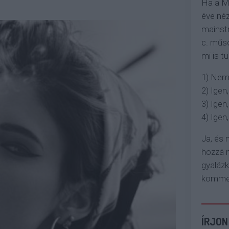
Ha a M
éve néz
mainstr
c. műso
mi is tu
1) Nem
2) Igen,
3) Igen,
4) Igen, 
Ja, és
hozzá n
gyaláz
komment
ÍRJON