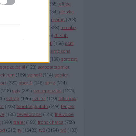
etflix
(
376
)
nézettség
(
1355
)
office
tt
(
159
)
per
(
208
)
pilot
(
1034
)
pletyka
litika
(
310
)
premier
(
135
)
promó
(
268
)
41
)
reality
(
1934
)
reklám
(
323
)
remake
tró
(
287
)
rtl
(
635
)
rtl ii
(
146
)
rtl klub
ajtóközlemény
(
116
)
sci-fi
(
158
)
scifi
 fi
(
533
)
showtime
(
794
)
simpsons
tcom
(
882
)
snl
(
276
)
soa
(
189
)
sorozat
sorozathalál
(
123
)
sorozatpremier
ektrum
(
169
)
spinoff
(
114
)
spoiler
ort
(
320
)
sport1
(
148
)
starz
(
214
)
(
218
)
syfy
(
382
)
szereposztás
(
1224
)
00
)
sztrájk
(
136
)
szülfel
(
109
)
talkshow
bt
(
233
)
tehetségkutató
(
228
)
tények
vé
(
136
)
tévésorozat
(
148
)
the voice
t
(
390
)
trailer
(
182
)
trónok harca
(
758
)
ood
(
215
)
tv
(
16483
)
tv2
(
3194
)
tv6
(
103
)