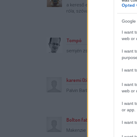
a kereső ezt a Barbie Brockhause
Opted 
róla, szóval nem értem...
Google 
I want t
web or d
Tompó
semjén zsolt
I want t
purpose
I want 
karemi (törölt)
I want t
Palvin Barbara, of course...
web or d
I want t
or app.
Bolton fattya
I want t
Makenzie Leigh
I want t