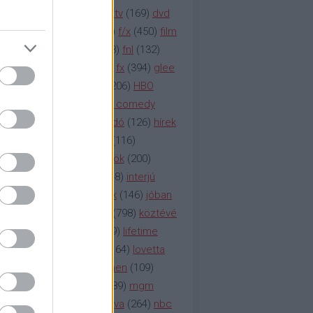
na televízió
(
1212
)
duna tv
(
169
)
dvd
őzetes
(
123
)
emmy
(
189
)
f/x
(
450
)
film
ilmmúzeum
(
903
)
film
(
338
)
fnl
(
132
)
1
)
fox
(
2048
)
fringe
(
163
)
fx
(
394
)
glee
ace klinika
(
173
)
gyász
(
206
)
HBO
bo
(
2971
)
hbo2
(
313
)
hbo comedy
imym
(
154
)
hír
(
2037
)
híradó
(
126
)
hírek
rtv
(
126
)
history channel
(
116
)
nd
(
123
)
horror
(
150
)
hősök
(
200
)
164
)
humor
(
140
)
idol
(
248
)
interjú
ternet
(
484
)
itv
(
122
)
játék
(
146
)
jóban
an
(
119
)
kasza
(
229
)
kép
(
798
)
köztévé
itika
(
618
)
lapszemle
(
169
)
lifetime
sta
(
178
)
lost
(
498
)
lóvé
(
164
)
lovetta
1
(
1692
)
m2
(
991
)
mad men
(
109
)
rádió
(
119
)
médiaipar
(
389
)
mgm
okka
(
142
)
mtv
(
1149
)
mtva
(
264
)
nbc