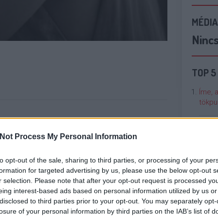
MÉDIA
Ninc
TOP 5
Íme, 
tökpu
Talán
Not Process My Personal Information
Való V
to opt-out of the sale, sharing to third parties, or processing of your per
Cicci
formation for targeted advertising by us, please use the below opt-out s
kenta
r selection. Please note that after your opt-out request is processed y
met RTL az
Zsinórban a
Jótékony
eing interest-based ads based on personal information utilized by us or
eti Éden
második Trónok
celebek sütnek
disclosed to third parties prior to your opt-out. You may separately opt-
Nézze
 forgatja le
harca-rész is
a Viasaton
losure of your personal information by third parties on the IAB’s list of
nálunk
kiszivárgott
húsvétkor