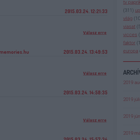
tv papri
(
311
)
up
2015.03.24. 12:21:33
világ
(
1
viasat
(
Válasz erre
vicces
(
faktor
(
europa
xmemories.hu
2015.03.24. 13:49:53
ARCH
Válasz erre
2019 au
2015.03.24. 14:58:35
2019 júl
2019 jún
Válasz erre
2019 má
2015.03.24. 15:57:34