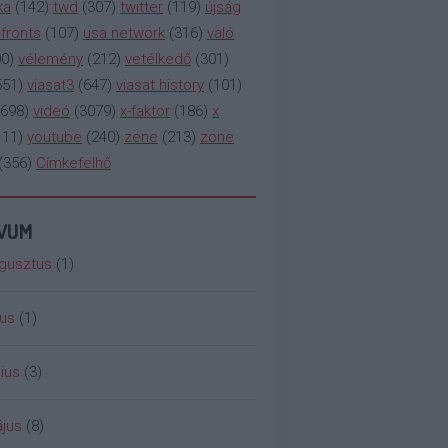
ka
(
142
)
twd
(
307
)
twitter
(
119
)
újság
fronts
(
107
)
usa network
(
316
)
való
00
)
vélemény
(
212
)
vetélkedő
(
301
)
551
)
viasat3
(
647
)
viasat history
(
101
)
698
)
videó
(
3079
)
x-faktor
(
186
)
x
111
)
youtube
(
240
)
zene
(
213
)
zone
(
356
)
Címkefelhő
ÍVUM
gusztus
(
1
)
ius
(
1
)
ius
(
3
)
jus
(
8
)