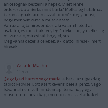
arról fognak beszélni a népek. Miért lenne
érdekesebb a Berki, mint bárki? Mellesleg hatalmas
baromságnak tartom azzal promózni egy adást,
hogy mennyit keres a műsorvezető.
Van az a fajta híres ember, aki valamit letett az
asztalra, és mondjuk tényleg érdekel, hogy mellesleg
mi van vele, mit csinál, hogy él, stb.
Meg vannak ezek a celebek, akik attól híresek, mert
híresek.
Arcade Macho
11 éve
@egy igazi barom vagy mária
: a berki az ujgazdag
taplot kepviseli, ott azert keverik bele a penzt, Vago
Istvannal nem volt mindennapi tema hogy egy
musorert mennyit kap, mert ot nem ezzel adtak el