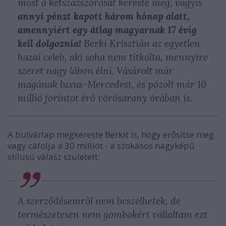
most a kétszázszorosát kereste meg, vagyis
annyi pénzt kapott három hónap alatt,
amennyiért egy átlag magyarnak 17 évig
kell dolgoznia!
Berki Krisztián az egyetlen
hazai celeb, aki soha nem titkolta, mennyire
szeret nagy lábon élni. Vásárolt már
magának luxus-Mercedest, és pózolt már 10
millió forintot érő vörösarany órában is.
A bulvárlap megkereste Berkit is, hogy erősítse meg
vagy cáfolja a 30 milliót - a szokásos nagyképű
stílusú válasz született:
A szerződésemről nem beszélhetek, de
természetesen nem gombokért vállaltam ezt