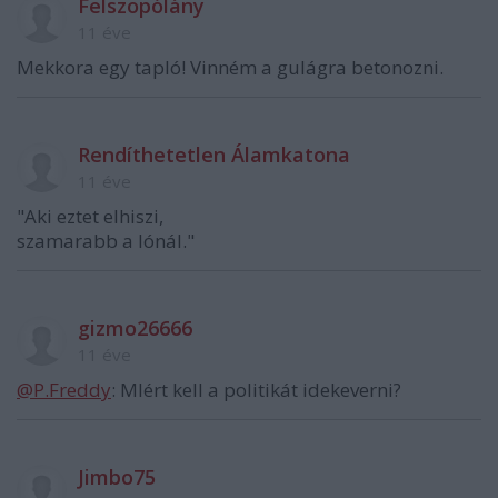
Felszopólány
11 éve
Mekkora egy tapló! Vinném a gulágra betonozni.
Rendíthetetlen Álamkatona
11 éve
"Aki eztet elhiszi,
szamarabb a lónál."
gizmo26666
11 éve
@P.Freddy
: MIért kell a politikát idekeverni?
Jimbo75