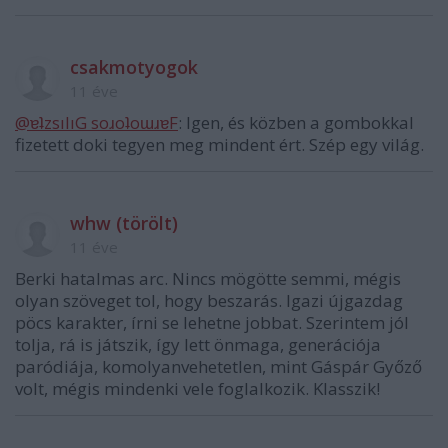
csakmotyogok
11 éve
@ɐʇzsılıG soɹoʇoɯɹɐF
: Igen, és közben a gombokkal
fizetett doki tegyen meg mindent ért. Szép egy világ.
whw (törölt)
11 éve
Berki hatalmas arc. Nincs mögötte semmi, mégis
olyan szöveget tol, hogy beszarás. Igazi újgazdag
pöcs karakter, írni se lehetne jobbat. Szerintem jól
tolja, rá is játszik, így lett önmaga, generációja
paródiája, komolyanvehetetlen, mint Gáspár Győző
volt, mégis mindenki vele foglalkozik. Klasszik!