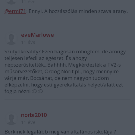
11 éve
@ermi71
: Ennyi. A hozzászólás minden szava arany.
eveMarlowe
11 éve
Szutyokreality? Ezen hagosan röhögtem, de amúgy
teljesen lefedi az egészet. És ahogy
népszerűsítették...Bahhhh. Megkérdezték a TV2-s
műsorvezetőket, Ördög Nórit pl., hogy mennyire
várja már. Bocsánat, de nem nagyon tudom
elképzelni, hogy esti gyerekaltatás helyet/alatt ezt
fogja nézni :D :D
norbi2010
11 éve
Berkinek legalább meg van általános iskolája ?