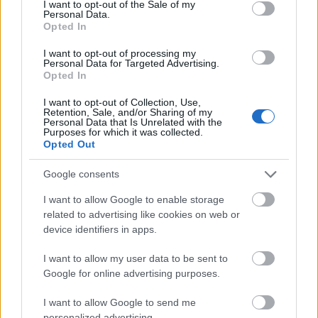
I want to opt-out of the Sale of my
mert amekkora gyökér nem fogja észre venni.
Personal Data.
Opted In
I want to opt-out of processing my
Personal Data for Targeted Advertising.
egy igazi barom vagy mária
Opted In
11 éve
I want to opt-out of Collection, Use,
Valaki komolyan magyarázza már meg, hogy miért
Retention, Sale, and/or Sharing of my
ilyen embereket tesznek műsort vezetni, mint Berki,
Personal Data that Is Unrelated with the
Purposes for which it was collected.
meg Aurélió? Évente végez egy csomó fiatal a
Opted Out
főiskolán média meg kommunikáció szakon. Szépek,
okosak, fiatalok, ezt tanulták stb. Biztos, hogy egy
Google consents
részük simán leszopná Kolosit, vagy bármelyik
I want to allow Google to enable storage
műsorigazgatót, egy szerződésért. Miért nem ők?
related to advertising like cookies on web or
Mit tesz hozzá Berki a produkcióhoz?
device identifiers in apps.
Egyébként az nem lehet, hogy valami adócsalásos
I want to allow my user data to be sent to
dolog van a háttérben?
Google for online advertising purposes.
I want to allow Google to send me
personalized advertising.