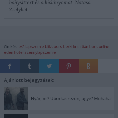
babysittert és a kislányomat, Natasa
Zselykét.
Címkék:
tv2
lapszemle
blikk
bors
berki krisztián
bors online
éden hotel
szennylapszemle
Ajánlott bejegyzések:
Nyár, mi? Uborkaszezon, ugye? Muhaha!