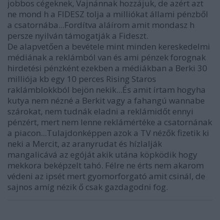
jobbos cégeknek, Vajnánnak hozzájuk, de azért azt
ne mond h a FIDESZ tolja a milliókat állami pénzből
a csatornába...Fordítva aláírom amit mondasz h
persze nyilván támogatják a Fideszt.
De alapvetően a bevétele mint minden kereskedelmi
médiának a reklámból van és ami pénzek forognak
hirdetési pénzként ezekben a médiákban a Berki 30
milliója kb egy 10 perces Rising Staros
raklámblokkból bejön nekik...És amit írtam hogyha
kutya nem nézné a Berkit vagy a fahangú wannabe
szárokat, nem tudnák eladni a reklámidőt ennyi
pénzért, mert nem lenne reklámértéke a csatornának
a piacon...Tulajdonképpen azok a TV nézők fizetik ki
neki a Mercit, az aranyrudat és hízlalják
mangalicává az egóját akik utána köpködik hogy
mekkora beképzelt tahó. Félre ne érts nem akarom
védeni az ipsét mert gyomorforgató amit csinál, de
sajnos amíg nézik ő csak gazdagodni fog.