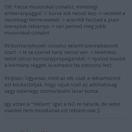
Ott: Fasza musorokat csinalsz, minosegi
emberanyaggal -> kurva sok nezod lesz -> vezeted a
nezettsegi felmereseket -> aramlik hozzad a piaci
szereplok reklamja -> van penzed meg jobb
musorokat csinalni
Itt/kormanykozeli: csinalsz valami szennebaszott
szart -> le se szarod hany nezod van -> levetitesz
nekik zsiros kormanypropagandat -> nyalod tovabb
a kormany segget, kusshadsz ha szomoru lesz
Itt/piaci: Ugyanaz, mint az ott, csak a reklamozoid
azt kockaztatjak, hogy rajuk szall az adohatosag
vagy odamegy szomorkodni lazar koma.
Igy aztan a "reklam" igaz a tv2-re nalunk, de sehol
mashol nem mondanak ezt reklam-nak ;)