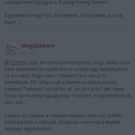
szappanért hajolgat a Zuslág meleg helyén.
Egyébként meg TV2, Hülyetévé, Fidesztévé, az volt
már? :)
Megdobbent
11 éve
@TUNYA
: jaja, en sem azt mondtam, hogy andy tolja
bele kozvetlen az apeh-bol a suskat egy talicskaban,
es azt sem, hogy nem "reklam"-bol van a fo
beveteluk, DE: eleg csak a heten visszaolvasnod,
mennyi "reklam"-ot tol be pl. az szrt a tv2-be, hany
fasza kormanypropaganda "reklam" megrendelesuk
van, stb...
Sajnos itt nalunk a reklam teljesen nem azt jelenti,
amit barhol a civlizalt vilagban, mert ott a keplet
teljesen egyertelmu.