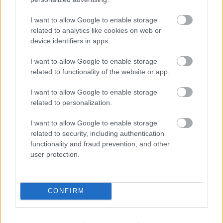
the.man
11 éve
I want to allow Google to enable storage
@egy igazi barom vagy mária
: Mert az a sok kedves
related to analytics like cookies on web or
okos lelkes fiatal a kibaszott kutyát nem érdekli. Meg
device identifiers in apps.
Tóth Ibolya műsorvezetése nem hozna létre ilyen
ingyen reklámot és néző szám generáló hatása a is a
I want to allow Google to enable storage
nulla alatt van. Még akkor is ha szín 5 re végzett és
related to functionality of the website or app.
egy narancsot is képes átszopni egy műanyag
I want to allow Google to enable storage
slagon.
related to personalization.
I want to allow Google to enable storage
kozi001
related to security, including authentication
functionality and fraud prevention, and other
11 éve
user protection.
Extraként minden kieső csaj lepippantja majompofa
Berkit.
CONFIRM
egy igazi barom vagy mária