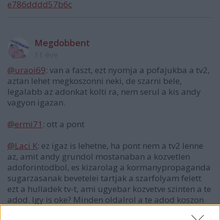
e786dddd57b6c
Megdobbent
11 éve
@uraoi69
: van a faszt, ezt nyomja a pofajukba a tv2,
aztan lehet megkoszonni neki, de szarni bele,
legalabb az adonkat kolti ra, nem serul a kis andy
vagyon igazan.
@ermi71
: ott a pont
@Laci K
: ez igaz is lehetne, ha pont nem a tv2 lenne
az, amit andy grundol mostanaban a kozvetlen
adoforintodbol, es kizarolag a kormanypropaganda
sugarzasanak bevetelei tartjak a szarfolyam felett
ezt a hulladek tv-t, ami ugyebar kozvetve szinten a te
adod. Igy is oke? Minden oldalrol a te adod koszon
vissza meg az enyem. Ha a tv2 azt mondana, hogy