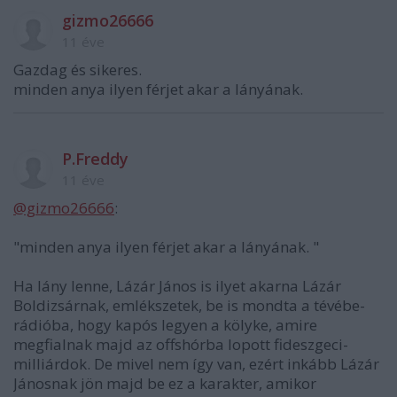
gizmo26666
11 éve
Gazdag és sikeres.
minden anya ilyen férjet akar a lányának.
P.Freddy
11 éve
@gizmo26666
:
"minden anya ilyen férjet akar a lányának. "
Ha lány lenne, Lázár János is ilyet akarna Lázár
Boldizsárnak, emlékszetek, be is mondta a tévébe-
rádióba, hogy kapós legyen a kölyke, amire
megfialnak majd az offshórba lopott fideszgeci-
milliárdok. De mivel nem így van, ezért inkább Lázár
Jánosnak jön majd be ez a karakter, amikor