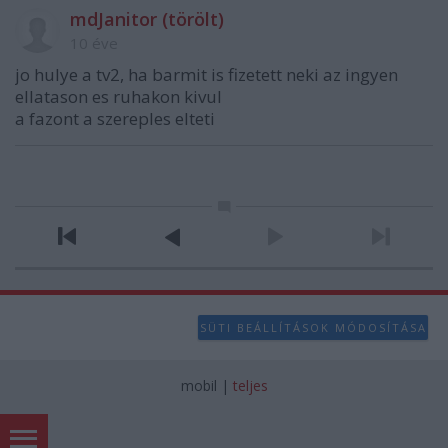
mdJanitor (törölt)
10 éve
jo hulye a tv2, ha barmit is fizetett neki az ingyen
ellatason es ruhakon kivul
a fazont a szereples elteti
SÜTI BEÁLLÍTÁSOK MÓDOSÍTÁSA
mobil
|
teljes