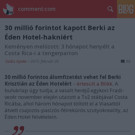
comment:com
30 millió forintot kapott Berki az
Éden Hotel-hakniért
Keményen melózott: 3 hónapot henyélt a
Costa Rica-i a tengerparton
-Szűcs Gyula-
•
2015. február 20.
63
30 millió forintos álomfizetést vehet fel Berki
Krisztián az Éden Hotelért
–
értesült a Blikk
. A
bulvárlap úgy tudja, a vasalt heréjű egykori Fradi-
vezér
november elején utazott a Tv2 stábjával Costa
Ricába, ahol három hónapot töltött el a Viasattól
átvett csajozós-pasizós-félrekúrós szutyokreality, az
Éden Hotel felvételein.