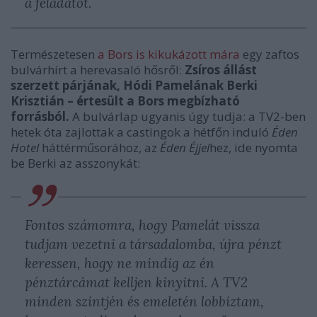
a feladatot.
Természetesen
a Bors is kikukázott mára
egy zaftos
bulvárhírt a herevasaló hősről:
Zsíros állást
szerzett párjának, Hódi Pamelának Berki
Krisztián – értesült a Bors megbízható
forrásból.
A bulvárlap ugyanis úgy tudja: a TV2-ben
hetek óta zajlottak a castingok a hétfőn induló
Éden
Hotel
háttérműsorához, az
Éden Éjjel
hez, ide nyomta
be Berki az asszonykát:
Fontos számomra, hogy Pamelát vissza
tudjam vezetni a társadalomba, újra pénzt
keressen, hogy ne mindig az én
pénztárcámat kelljen kinyitni. A TV2
minden szintjén és emeletén lobbiztam,