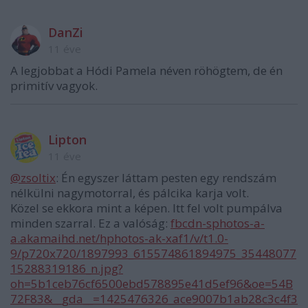
DanZi
11 éve
A legjobbat a Hódi Pamela néven röhögtem, de én
primitív vagyok.
Lipton
11 éve
@zsoltix
: Én egyszer láttam pesten egy rendszám
nélkülni nagymotorral, és pálcika karja volt.
Közel se ekkora mint a képen. Itt fel volt pumpálva
minden szarral. Ez a valóság:
fbcdn-sphotos-a-
a.akamaihd.net/hphotos-ak-xaf1/v/t1.0-
9/p720x720/1897993_615574861894975_35448077
15288319186_n.jpg?
oh=5b1ceb76cf6500ebd578895e41d5ef96&oe=54B
72F83&__gda__=1425476326_ace9007b1ab28c3c4f3