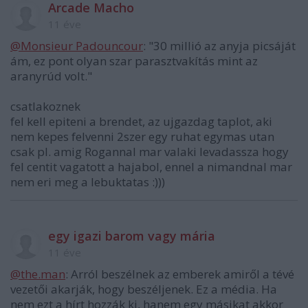
Arcade Macho
11 éve
@Monsieur Padouncour
: "30 millió az anyja picsáját
ám, ez pont olyan szar parasztvakítás mint az
aranyrúd volt."
csatlakoznek
fel kell epiteni a brendet, az ujgazdag taplot, aki
nem kepes felvenni 2szer egy ruhat egymas utan
csak pl. amig Rogannal mar valaki levadassza hogy
fel centit vagatott a hajabol, ennel a nimandnal mar
nem eri meg a lebuktatas :)))
egy igazi barom vagy mária
11 éve
@the.man
: Arról beszélnek az emberek amiről a tévé
vezetői akarják, hogy beszéljenek. Ez a média. Ha
nem ezt a hírt hozzák ki, hanem egy másikat akkor