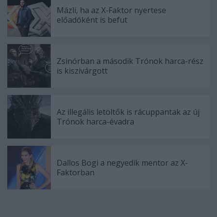
Mázli, ha az X-Faktor nyertese
előadóként is befut
Zsinórban a második Trónok harca-rész
is kiszivárgott
Az illegális letöltők is rácuppantak az új
Trónok harca-évadra
Dallos Bogi a negyedik mentor az X-
Faktorban