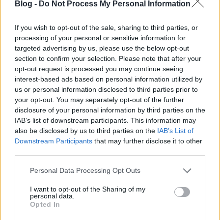
bazdmeg, felteszem ra az eves koltsegvetesem, hogy
Blog -
Do Not Process My Personal Information
ez a brki majom piaci alapon is hozza a
milliardokat, akkor lenne az, hogy mordulunk egyet,
If you wish to opt-out of the sale, sharing to third parties, or
aztan basszak meg megukat.
processing of your personal or sensitive information for
targeted advertising by us, please use the below opt-out
@storker
: ugy legyen
section to confirm your selection. Please note that after your
opt-out request is processed you may continue seeing
@mate2003
: amen
interest-based ads based on personal information utilized by
us or personal information disclosed to third parties prior to
@takonyhabony
: pontosan
your opt-out. You may separately opt-out of the further
disclosure of your personal information by third parties on the
@Orbán Viktᴏr
: de geci vagy :>
IAB’s list of downstream participants. This information may
also be disclosed by us to third parties on the
IAB’s List of
@TUNYA
: "A Tv2-nek a reklamokbol van penze"
Downstream Participants
that may further disclose it to other
hoooogyne, hat persze, semmi baj.
third parties.
Please note that this website/app uses one or more Google
Personal Data Processing Opt Outs
services and may gather and store information including but
not limited to your visit or usage behaviour. You may click to
I want to opt-out of the Sharing of my
the.man
personal data.
grant or deny consent to Google and its third-party tags to
11 éve
Opted In
use your data for below specified purposes in below Google
Igazából csak két szakadt teszkós pólót vittek neki,
consent section.