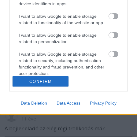
device identifiers in apps.
A hozzászóláshoz be kell lépned!
I want to allow Google to enable storage
related to functionality of the website or app.
I want to allow Google to enable storage
related to personalization.
I want to allow Google to enable storage
related to security, including authentication
functionality and fraud prevention, and other
VAGY
user protection.
CONFIRM
Data Deletion
Data Access
Privacy Policy
netiltsálle
11 éve
A bojler eladó az elég régi trollkodás már.