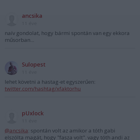
ancsika
11 éve
naív gondolat, hogy bármi spontán van egy ekkora
műsorban...
Sulopest
11 éve
lehet követni a hastag-et egyszerűen:
twitter.com/hashtag/xfaktorhu
pUxlock
11 éve
@ancsika
: spontán volt az amikor a tóth gabi
elszólta magát, hogy "fasza volt". vagy tóth andi az