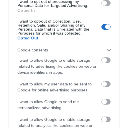
I want to opt-out of processing my
előadóként is befut
Personal Data for Targeted Advertising.
Opted In
I want to opt-out of Collection, Use,
A monte-carlói tévéfesztivál mezőnye
Retention, Sale, and/or Sharing of my
Personal Data that Is Unrelated with the
tűpontosan mutatja, hogyan változik a
Purposes for which it was collected.
nemzetközi televíziózás
Opted Out
Google consents
I want to allow Google to enable storage
Kettősen mér a Médiatanács mércéje
related to advertising like cookies on web or
device identifiers in apps.
I want to allow my user data to be sent to
Huszti Kata nyerte az első Exatlon
Google for online advertising purposes.
Hungaryt
I want to allow Google to send me
personalized advertising.
I want to allow Google to enable storage
Szólj hozzá!
related to analytics like cookies on web or