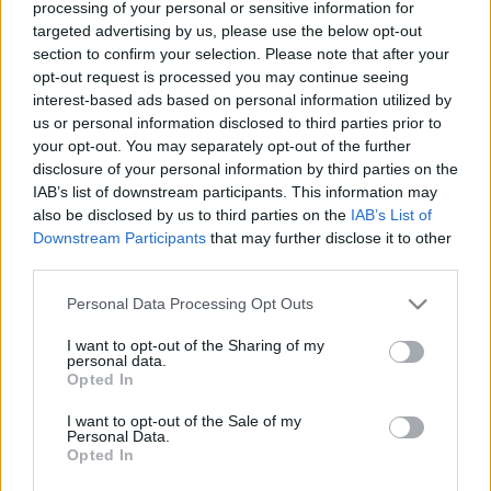
processing of your personal or sensitive information for
mindkettő, a kérdés csak az, hogy vajon az RTL egyik
targeted advertising by us, please use the below opt-out
gyakornokának kell ilyen faszságokkal foglalkoznia,
section to confirm your selection. Please note that after your
vagy bejön az 5 százaléknyi esély?
opt-out request is processed you may continue seeing
interest-based ads based on personal information utilized by
us or personal information disclosed to third parties prior to
your opt-out. You may separately opt-out of the further
disclosure of your personal information by third parties on the
Címkék:
twitter
x faktor
kamu(?)
IAB’s list of downstream participants. This information may
also be disclosed by us to third parties on the
IAB’s List of
Downstream Participants
that may further disclose it to other
third parties.
Please note that this website/app uses one or more Google
Ajánlott bejegyzések:
Personal Data Processing Opt Outs
services and may gather and store information including but
not limited to your visit or usage behaviour. You may click to
I want to opt-out of the Sharing of my
personal data.
A Big Bang Theoryról szól a Comedy
grant or deny consent to Google and its third-party tags to
Opted In
Central egész napja
use your data for below specified purposes in below Google
consent section.
I want to opt-out of the Sale of my
Personal Data.
Opted In
Mázli, ha az X-Faktor nyertese