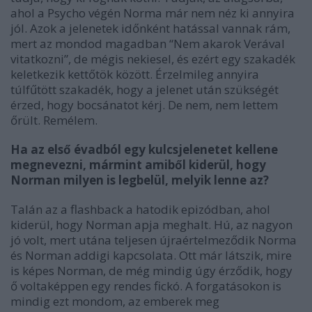
ahol a Psycho végén Norma már nem néz ki annyira
jól. Azok a jelenetek időnként hatással vannak rám,
mert az mondod magadban “Nem akarok Verával
vitatkozni”, de mégis nekiesel, és ezért egy szakadék
keletkezik kettőtök között. Érzelmileg annyira
túlfűtött szakadék, hogy a jelenet után szükségét
érzed, hogy bocsánatot kérj. De nem, nem lettem
őrült. Remélem.
Ha az első évadból egy kulcsjelenetet kellene
megnevezni, mármint amiből kiderül, hogy
Norman milyen is legbelül, melyik lenne az?
Talán az a flashback a hatodik epizódban, ahol
kiderül, hogy Norman apja meghalt. Hú, az nagyon
jó volt, mert utána teljesen újraértelmeződik Norma
és Norman addigi kapcsolata. Ott már látszik, mire
is képes Norman, de még mindig úgy érződik, hogy
ő voltaképpen egy rendes fickó. A forgatásokon is
mindig ezt mondom, az emberek meg