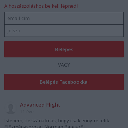
A hozzászóláshoz be kell lépned!
VAGY
Advanced Flight
11 éve
Istenem, de szánalmas, hogy csak ennyire telik.
Előzménysorozat Norman Bates-ről.