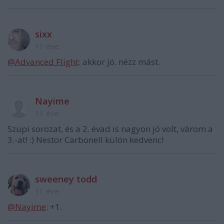
sixx
11 éve
@Advanced Flight
: akkor jó. nézz mást.
Nayime
11 éve
Szupi sorozat, és a 2. évad is nagyon jó volt, várom a
3.-at! :) Nestor Carbonell külön kedvenc!
sweeney todd
11 éve
@Nayime
: +1.