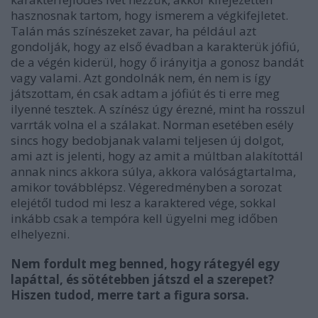
hasznosnak tartom, hogy ismerem a végkifejletet.
Talán más színészeket zavar, ha például azt
gondolják, hogy az első évadban a karakterük jófiú,
de a végén kiderül, hogy ő irányitja a gonosz bandát
vagy valami. Azt gondolnák nem, én nem is így
játszottam, én csak adtam a jófiút és ti erre meg
ilyenné tesztek. A színész úgy érezné, mint ha rosszul
varrták volna el a szálakat. Norman esetében esély
sincs hogy bedobjanak valami teljesen új dolgot,
ami azt is jelenti, hogy az amit a múltban alakítottál
annak nincs akkora súlya, akkora valóságtartalma,
amikor továbblépsz. Végeredményben a sorozat
elejétől tudod mi lesz a karaktered vége, sokkal
inkább csak a tempóra kell ügyelni meg időben
elhelyezni.
Nem fordult meg benned, hogy rátegyél egy
lapáttal, és sötétebben játszd el a szerepet?
Hiszen tudod, merre tart a figura sorsa.