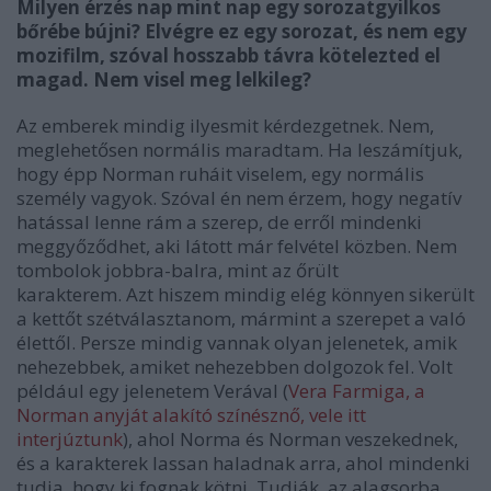
Milyen érzés nap mint nap egy sorozatgyilkos
bőrébe bújni? Elvégre ez egy sorozat, és nem egy
mozifilm, szóval hosszabb távra kötelezted el
magad. Nem visel meg lelkileg?
Az emberek mindig ilyesmit kérdezgetnek. Nem,
meglehetősen normális maradtam. Ha leszámítjuk,
hogy épp Norman ruháit viselem, egy normális
személy vagyok. Szóval én nem érzem, hogy negatív
hatással lenne rám a szerep, de erről mindenki
meggyőződhet, aki látott már felvétel közben. Nem
tombolok jobbra-balra, mint az őrült
karakterem. Azt hiszem mindig elég könnyen sikerült
a kettőt szétválasztanom, mármint a szerepet a való
élettől. Persze mindig vannak olyan jelenetek, amik
nehezebbek, amiket nehezebben dolgozok fel. Volt
például egy jelenetem Verával (
Vera Farmiga, a
Norman anyját alakító színésznő, vele itt
interjúztunk
), ahol Norma és Norman veszekednek,
és a karakterek lassan haladnak arra, ahol mindenki
tudja, hogy ki fognak kötni. Tudják, az alagsorba,