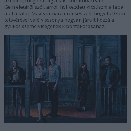
azt illeti, még mindig a lakókocsimban van.
Gein életéről szól, arról, hol kezdett kicsúszni a lába
alól a talaj. Max számára érdekes volt, hogy Ed Gain
tetsvérével való visszonya hogyan járult hozzá a
gyilkos személyiségének kibontakozásához.