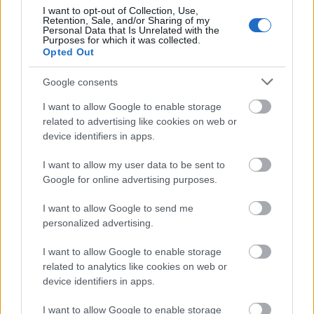
részben rendes srác is. Az érzelmek ellen játszani
I want to opt-out of Collection, Use,
Retention, Sale, and/or Sharing of my
akár az egyéni jelenetekben is lehet. Ha például
Personal Data that Is Unrelated with the
nagyon szomorú vagy valami miatt, nemcsak
Purposes for which it was collected.
magadba fordulsz és szomorkodsz, hanem
Opted Out
megpróbálsz valami jót is találni benne, vagy
Google consents
megpróbálod magadat jobban érezni. Ezt mindet
nekem kell hozzátennem, belülről kell jönnie.
I want to allow Google to enable storage
related to advertising like cookies on web or
Folyamatosan azt érzem, hogy Norman nem
device identifiers in apps.
elveszett ember, hogy meg lehetne menteni. A
második évadban is vannak bizonyos jelenetek, ahol
I want to allow my user data to be sent to
láthatod normális fazonként beszélgetni. Egy
Google for online advertising purposes.
átlagos tini, aki végzős egy suliban, van egy lány aki
tetszik neki, ésígy tovább. Olyannak látjuk, mintha a
I want to allow Google to send me
való világban létezne, mint bármelyik másik ember.
personalized advertising.
Norman ugyanolyan mint a többiek, csak éppen van
ez a kis apróság ami miatt időnként meghibban. De
I want to allow Google to enable storage
az egyértelműen látszik, hogy mivé is válhatott volna.
related to analytics like cookies on web or
device identifiers in apps.
I want to allow Google to enable storage