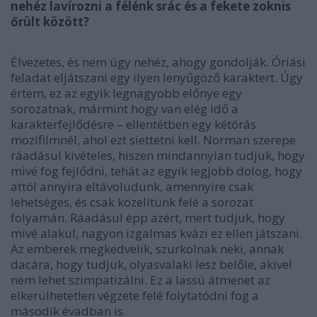
nehéz lavírozni a félénk srác és a fekete zoknis
őrült között?
Élvezetes, és nem úgy nehéz, ahogy gondolják. Óriási
feladat eljátszani egy ilyen lenyűgöző karaktert. Úgy
értem, ez az egyik legnagyobb előnye egy
sorozatnak, mármint hogy van elég idő a
karakterfejlődésre – ellentétben egy kétórás
mozifilmnél, ahol ezt siettetni kell. Norman szerepe
ráadásul kivételes, hiszen mindannyian tudjuk, hogy
mivé fog fejlődni, tehát az egyik legjobb dolog, hogy
attól annyira eltávoludunk, amennyire csak
lehetséges, és csak közelítünk felé a sorozat
folyamán. Ráadásul épp azért, mert tudjuk, hogy
mivé alakul, nagyon izgalmas kvázi ez ellen játszani.
Az emberek megkedvelik, szurkolnak neki, annak
dacára, hogy tudjuk, olyasvalaki lesz belőle, akivel
nem lehet szimpatizálni. Ez a lassú átmenet az
elkerülhetetlen végzete felé folytatódni fog a
második évadban is.