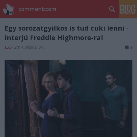
comment:com
Egy sorozatgyilkos is tud cuki lenni -
interjú Freddie Highmore-ral
sixx
•
2014. október 31.
9