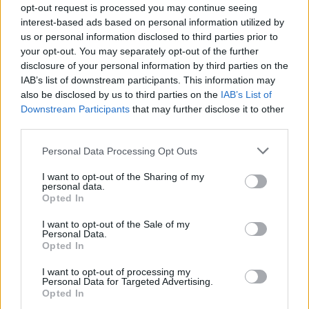
két lány közti szerelmi háromszögről? Ez hogyan
opt-out request is processed you may continue seeing
alakul a második évadban?
interest-based ads based on personal information utilized by
us or personal information disclosed to third parties prior to
A második évadra ráadásul egy újabb szereplő is
your opt-out. You may separately opt-out of the further
bekerül a szerelmi képbe, és azonnal elcsavarja
disclosure of your personal information by third parties on the
Norman fejét. Ki kell várni hogyan alakul. Persze
IAB’s list of downstream participants. This information may
Emma érzései Norman iránt megmaradnak, és hát
also be disclosed by us to third parties on the
IAB’s List of
Norman Bradley iránti érzelmei sem tűnnek el egyik
Downstream Participants
that may further disclose it to other
napról a másikra.
third parties.
Please note that this website/app uses one or more Google
Mi volt az, amit te tettél hozzá a szerephez?
Personal Data Processing Opt Outs
services and may gather and store information including but
Amit nem a forgatókönyvírók vagy a
not limited to your visit or usage behaviour. You may click to
I want to opt-out of the Sharing of my
producerek találtak ki, hanem te javasoltál?
personal data.
grant or deny consent to Google and its third-party tags to
Opted In
use your data for below specified purposes in below Google
Mindig érdekesebbnek tartottam olyan érzelmek
consent section.
ellen játszani, amik fekete-fehéren le vannak írva. Így
I want to opt-out of the Sale of my
Personal Data.
valahogy valóságosabbnak tűnik minden.
Opted In
Az emberek, az újságok úgy beszélnek Normanről,
mint "a nagy sorozatgyilkos". De szerintem sokkal
I want to opt-out of processing my
Personal Data for Targeted Advertising.
jobb mindezt a feje tetejére állítani és azt mondani:
Opted In
Nem, ő nem az. Vagy lehet, hogy részben az, de