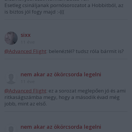
Esetleg csináljanak pornósorozatot a Hobbitból, az
is biztos jól fogy majd :-(((
sixx
11 éve
@Advanced Flight
: belenéztél? tudsz róla bármit is?
nem akar az ökörcsorda legelni
11 éve
@Advanced Flight
: ez a sorozat meglepően jó és ami
ritkaságszámba megy, hogy a második évad még
jobb, mint az első.
nem akar az ökörcsorda legelni