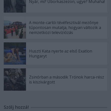
Nyár, mi? Uborkaszezon, ugye? Muhaha!
A monte-carlói tévéfesztivál mezőnye
tűpontosan mutatja, hogyan változik a
nemzetközi televíziózás
Huszti Kata nyerte az első Exatlon
Hungaryt
Zsinórban a második Trónok harca-rész
is kiszivárgott
Szólj hozzá!