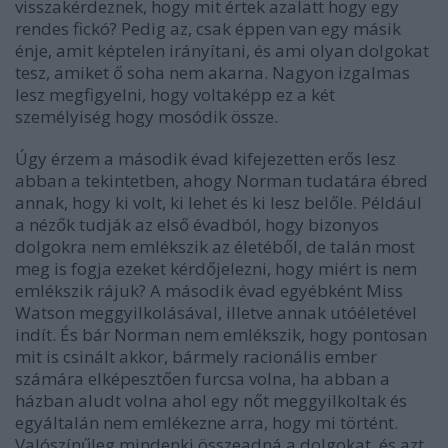
visszakérdeznek, hogy mit értek azalatt hogy egy
rendes fickó? Pedig az, csak éppen van egy másik
énje, amit képtelen irányítani, és ami olyan dolgokat
tesz, amiket ő soha nem akarna. Nagyon izgalmas
lesz megfigyelni, hogy voltaképp ez a két
személyiség hogy mosódik össze.
Úgy érzem a második évad kifejezetten erős lesz
abban a tekintetben, ahogy Norman tudatára ébred
annak, hogy ki volt, ki lehet és ki lesz belőle. Például
a nézők tudják az első évadból, hogy bizonyos
dolgokra nem emlékszik az életéből, de talán most
meg is fogja ezeket kérdőjelezni, hogy miért is nem
emlékszik rájuk? A második évad egyébként Miss
Watson meggyilkolásával, illetve annak utóéletével
indít. És bár Norman nem emlékszik, hogy pontosan
mit is csinált akkor, bármely racionális ember
számára elképesztően furcsa volna, ha abban a
házban aludt volna ahol egy nőt meggyilkoltak és
egyáltalán nem emlékezne arra, hogy mi történt.
Valószínűleg mindenki összeadná a dolgokat, és azt