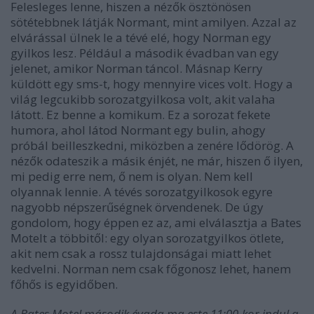
Felesleges lenne, hiszen a nézők ösztönösen
sötétebbnek látják Normant, mint amilyen. Azzal az
elvárással ülnek le a tévé elé, hogy Norman egy
gyilkos lesz. Például a második évadban van egy
jelenet, amikor Norman táncol. Másnap Kerry
küldött egy sms-t, hogy mennyire vices volt. Hogy a
világ legcukibb sorozatgyilkosa volt, akit valaha
látott. Ez benne a komikum. Ez a sorozat fekete
humora, ahol látod Normant egy bulin, ahogy
próbál beilleszkedni, miközben a zenére lődörög. A
nézők odateszik a másik énjét, ne már, hiszen ő ilyen,
mi pedig erre nem, ő nem is olyan. Nem kell
olyannak lennie. A tévés sorozatgyilkosok egyre
nagyobb népszerűségnek örvendenek. De úgy
gondolom, hogy éppen ez az, ami elválasztja a Bates
Motelt a többitől: egy olyan sorozatgyilkos ötlete,
akit nem csak a rossz tulajdonságai miatt lehet
kedvelni. Norman nem csak főgonosz lehet, hanem
főhős is egyidőben.
A Bates Motel második évada ma este 11:00-kor indul a