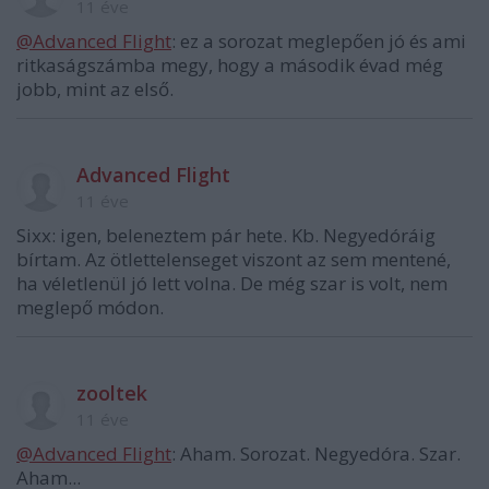
11 éve
@Advanced Flight
: ez a sorozat meglepően jó és ami
ritkaságszámba megy, hogy a második évad még
jobb, mint az első.
Advanced Flight
11 éve
Sixx: igen, beleneztem pár hete. Kb. Negyedóráig
bírtam. Az ötlettelenseget viszont az sem mentené,
ha véletlenül jó lett volna. De még szar is volt, nem
meglepő módon.
zooltek
11 éve
@Advanced Flight
: Aham. Sorozat. Negyedóra. Szar.
Aham...