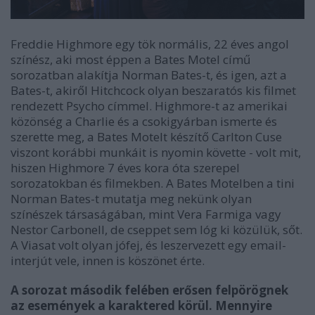
Freddie Highmore egy tök normális, 22 éves angol
színész, aki most éppen a Bates Motel című
sorozatban alakítja Norman Bates-t, és igen, azt a
Bates-t, akiről Hitchcock olyan beszaratós kis filmet
rendezett Psycho címmel. Highmore-t az amerikai
közönség a Charlie és a csokigyárban ismerte és
szerette meg, a Bates Motelt készítő Carlton Cuse
viszont korábbi munkáit is nyomin követte - volt mit,
hiszen Highmore 7 éves kora óta szerepel
sorozatokban és filmekben. A Bates Motelben a tini
Norman Bates-t mutatja meg nekünk olyan
színészek társaságában, mint Vera Farmiga vagy
Nestor Carbonell, de cseppet sem lóg ki közülük, sőt.
A Viasat volt olyan jófej, és leszervezett egy email-
interjút vele, innen is köszönet érte.
A sorozat második felében erősen felpörögnek
az események a karaktered körül. Mennyire