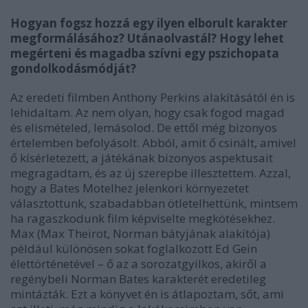
Hogyan fogsz hozzá egy ilyen elborult karakter
megformálásához? Utánaolvastál? Hogy lehet
megérteni és magadba szívni egy pszichopata
gondolkodásmódját?
Az eredeti filmben Anthony Perkins alakításától én is
lehidaltam. Az nem olyan, hogy csak fogod magad
és elismételed, lemásolod. De ettől még bizonyos
értelemben befolyásolt. Abból, amit ő csinált, amivel
ő kísérletezett, a játékának bizonyos aspektusait
megragadtam, és az új szerepbe illesztettem. Azzal,
hogy a Bates Motelhez jelenkori környezetet
választottunk, szabadabban ötletelhettünk, mintsem
ha ragaszkodunk film képviselte megkötésekhez.
Max (Max Theirot, Norman bátyjának alakítója)
például különösen sokat foglalkozott Ed Gein
élettörténetével – ő az a sorozatgyilkos, akiről a
regénybeli Norman Bates karakterét eredetileg
mintázták. Ezt a könyvet én is átlapoztam, sőt, ami