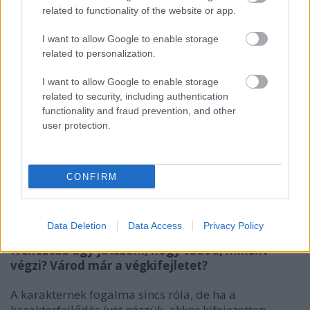
related to functionality of the website or app.
I want to allow Google to enable storage
related to personalization.
I want to allow Google to enable storage
related to security, including authentication
functionality and fraud prevention, and other
user protection.
CONFIRM
Data Deletion
Data Access
Privacy Policy
Nehezebb úgy játszani, hogy tudod, miként
végzi? Várod már a végkifejletet?
A karakternek fogalma sincs róla, de ha a
karakterfejlődés ívét nézzük, akkor kifejezetten