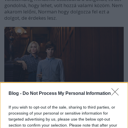
gondolná, hogy lehet, volt hozzá valami közöm. Nem
akarom lelőni, Norman hogy dolgozza fel ezt a
dolgot, de érdekes lesz.
Blog -
Do Not Process My Personal Information
If you wish to opt-out of the sale, sharing to third parties, or
processing of your personal or sensitive information for
targeted advertising by us, please use the below opt-out
Tudnál kicsit bővebben beszélni a Norman és a
section to confirm your selection. Please note that after your