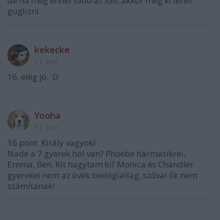
de ha meg ennél több az idő, akkor meg ki lehet
guglizni.
kekecke
11 éve
16. elég jó. :D
Yooha
11 éve
16 pont. Király vagyok!
Nade a 7 gyerek hol van? Phoebe hármasikrei,
Emma, Ben. Kit hagytam ki? Monica és Chandler
gyerekei nem az övék biológiailag, szóval ők nem
számítanak!