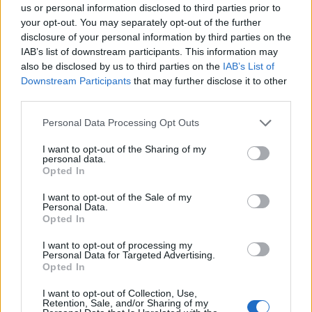
us or personal information disclosed to third parties prior to
your opt-out. You may separately opt-out of the further
Kettősen mér a Médiatanács mércéje
disclosure of your personal information by third parties on the
IAB’s list of downstream participants. This information may
also be disclosed by us to third parties on the
IAB’s List of
Downstream Participants
that may further disclose it to other
third parties.
Huszti Kata nyerte az első Exatlon
Hungaryt
Please note that this website/app uses one or more Google
Personal Data Processing Opt Outs
services and may gather and store information including but
not limited to your visit or usage behaviour. You may click to
I want to opt-out of the Sharing of my
personal data.
grant or deny consent to Google and its third-party tags to
Opted In
Zsinórban a második Trónok harca-rész
use your data for below specified purposes in below Google
is kiszivárgott
consent section.
I want to opt-out of the Sale of my
Personal Data.
Opted In
I want to opt-out of processing my
Personal Data for Targeted Advertising.
Szólj hozzá!
Opted In
A hozzászóláshoz be kell lépned!
I want to opt-out of Collection, Use,
Retention, Sale, and/or Sharing of my