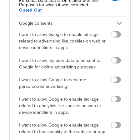
Personal Data that Is Unrelated with the
Purposes for which it was collected.
Opted Out
Google consents
I want to allow Google to enable storage
related to advertising like cookies on web or
device identifiers in apps.
VAGY
I want to allow my user data to be sent to
Google for online advertising purposes.
I want to allow Google to send me
personalized advertising.
Irgum76
I want to allow Google to enable storage
11 éve
related to analytics like cookies on web or
device identifiers in apps.
11 pont
viszont ezt a kérdést nem értem:
I want to allow Google to enable storage
"Hol van most Ross és Rachel?"
related to functionality of the website or app.
innen nem hiányzik egy kép vagy valami???