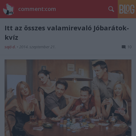
comment:com
Itt az összes valamirevaló Jóbarátok-
kvíz
sajó d.
•
2014. szeptember 21.
10