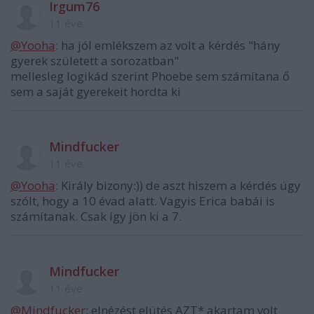
Irgum76
11 éve
@Yooha
: ha jól emlékszem az volt a kérdés "hány
gyerek született a sorozatban"
mellesleg logikád szerint Phoebe sem számítana ő
sem a saját gyerekeit hordta ki
Mindfucker
11 éve
@Yooha
: Király bizony:)) de aszt hiszem a kérdés úgy
szólt, hogy a 10 évad alatt. Vagyis Erica babái is
számítanak. Csak így jön ki a 7.
Mindfucker
11 éve
@Mindfucker
: elnézést elütés AZT* akartam volt