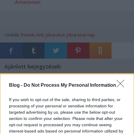
Amazonon
Címkék:
friends
kvíz
jóbarátok
jóbarátok nap
Ajánlott bejegyzések:
A negyedik lesz a The Good Place
Blog -
Do Not Process My Personal Information
záróévada
If you wish to opt-out of the sale, sharing to third parties, or
processing of your personal or sensitive information for
A monte-carlói tévéfesztivál mezőnye
targeted advertising by us, please use the below opt-out
tűpontosan mutatja, hogyan változik a
section to confirm your selection. Please note that after your
nemzetközi televíziózás
opt-out request is processed you may continue seeing
interest-based ads based on personal information utilized by