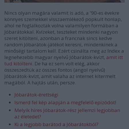
Nincs olyan magára valamit is adó, a '90-es évekre
könnyes szemekkel visszaemlékező popkult honlap,
ahol ne foglalkoztak volna valamilyen formában a
Jóbarátokkal. Kvízeket, teszteket mindenki nagyon
szeret kitölteni, azonban a francnak sincs kedve
random Jóbarátok-játékot keresni, mindenkinek a
minőségi tartalom kell. Ezért csinálta meg az Index a
legnehezebb magyar nyelvű Jóbarátok-kvízt,
amit itt
tud kitölteni
. De ha ez sem volt elég, akkor
összeszedtük az összes fontos (angol nyelvű)
Jóbarátok-kvízt, amit valaha az internet kitermelt
magából. A hajtás után, persze.
Jóbarátok-érettségi
Ismerd fel kép alapján a megfelelő epizódot
!
Melyik híres Jóbarátok-rész jellemzi legjobban
az életedet?
Ki a legjobb barátod a Jóbarátokból?