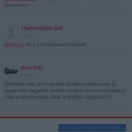
mondani:)
TheInvisible Girl
11 éve
@Yooha
: de a sorozatban születtek...
mthrfckr
11 éve
értelmes kvíz, ahol valami szinkronszínésznek az
apját kell megadni. ennek mi köze van a sorozathoz?
akár a szinkronnak, akár a színész apjának? :D
SÜTI BEÁLLÍTÁSOK MÓDOSÍTÁSA