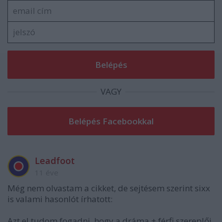
VAGY
Leadfoot
11 éve
Még nem olvastam a cikket, de sejtésem szerint sixx
is valami hasonlót írhatott:
Azt el tudom fogadni, hogy a dráma + férfi szereplői