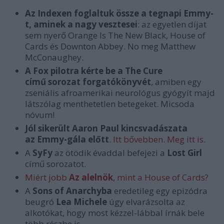
Az Indexen foglaltuk össze a tegnapi Emmy-
t, aminek a nagy vesztesei
: az egyetlen díjat
sem nyerő Orange Is The New Black, House of
Cards és Downton Abbey. No meg Matthew
McConaughey.
A Fox pilotra kérte be a The Cure
című sorozat forgatókönyvét
, amiben egy
zseniális afroamerikai neurológus gyógyít majd
látszólag menthetetlen betegeket. Micsoda
nóvum!
Jól sikerült Aaron Paul kincsvadászata
az Emmy-gála előtt
.
Itt bővebben
.
Meg itt is
.
A
SyFy
az ötödik évaddal befejezi a
Lost Girl
című sorozatot.
Miért jobb
Az alelnök
, mint a House of Cards?
A
Sons of Anarchyba
eredetileg egy epizódra
beugró
Lea Michele
úgy elvarázsolta az
alkotókat, hogy most kézzel-lábbal írnák bele
több részbe is.