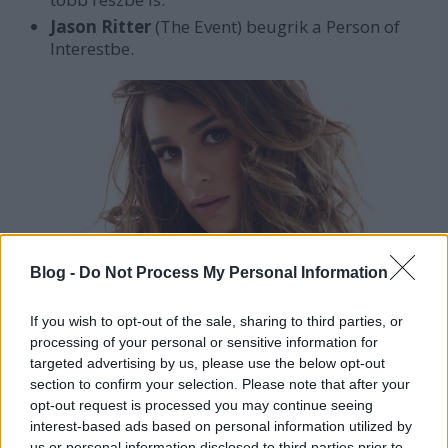
Jason Ritter
(The Event) beugrik a Person of
Interestbe.
Blog -
Do Not Process My Personal Information
If you wish to opt-out of the sale, sharing to third parties, or
processing of your personal or sensitive information for
Megáll az ész:
az NHL egyszer perrel
targeted advertising by us, please use the below opt-out
fenyegette a Simpsons alkotói
, mert Krusty
section to confirm your selection. Please note that after your
belehányt a Stanley-kupába.
opt-out request is processed you may continue seeing
David Shiffman cápakutató végigtwittelte a
interest-based ads based on personal information utilized by
Discovery Shark Weekjét
, és lesújtó
us or personal information disclosed to third parties prior to