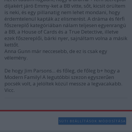
díjakért járó Emmy-ket a BB vitte, sőt, kicsit örültem
is neki, és egy pillanatig nem lehet mondani, hogy
érdemtelenül kapták az elismerést. A dráma és férfi
főszereplő kategóriában nálam teljesen egyenrangú
a BB, a House of Cards és a True Detective, illetve
ezek főszereplői, bárki nyer, sajnáltam volna a másik
kettőt.
Anna Gunn már neccesebb, de ez is csak egy
vélemény.
De hogy Jim Parsons... és főleg, de főleg b+ hogy a
Modern Family! A legutóbbi szezon egyszerűen
pocsék volt, a jelöltek közül messze a legvacakabb.
Vicc.
SÜTI BEÁLLÍTÁSOK MÓDOSÍTÁSA