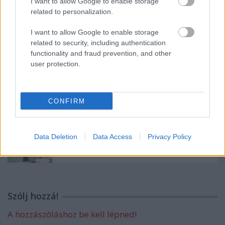
I want to allow Google to enable storage
related to personalization.
A monte-carlói tévéfesztivál mezőnye
I want to allow Google to enable storage
tűpontosan mutatja, hogyan változik a
related to security, including authentication
nemzetközi televíziózás
functionality and fraud prevention, and other
user protection.
Egy zombi mindent megváltoztat?
CONFIRM
Jótékony celebek sütnek a Viasaton
Data Deletion
Data Access
Privacy Policy
húsvétkor
Szólj hozzá!
A hozzászóláshoz be kell lépned!