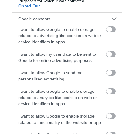
Purposes for which it was collected.
Opted Out
Google consents
Címkék:
tv
sorozat
fox
horror
simpsons
videó
per
lifetime
nhl
ómen
emmy
soa
netflix
revenge
fx
tbbt
syfy
lost girl
I want to allow Google to enable storage
twittrer
house of cards
american horror story
aaron paul
related to advertising like cookies on web or
oitnb
thír
alalnök
newroom
device identifiers in apps.
I want to allow my user data to be sent to
Google for online advertising purposes.
Ajánlott bejegyzések:
I want to allow Google to send me
personalized advertising.
Előzetest kapott a Gyalázat
I want to allow Google to enable storage
related to analytics like cookies on web or
device identifiers in apps.
I want to allow Google to enable storage
related to functionality of the website or app.
Írókat keresnek a Barátok közt-be