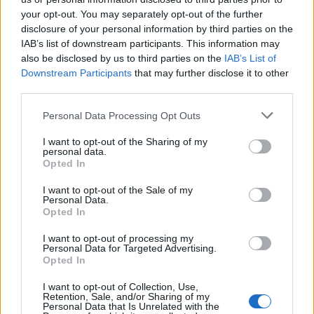
véleménnyel van a látottakról.
your opt-out. You may separately opt-out of the further
Még mindig nem tudni, ki hagyta az
disclosure of your personal information by third parties on the
IAB’s list of downstream participants. This information may
üdítőspalackot a
Downton Abbey
also be disclosed by us to third parties on the
IAB’s List of
promófotózásán.
Downstream Participants
that may further disclose it to other
Itt
az első, igen szar minőségű teaser a
Revenge
third parties.
új évadához.
Please note that this website/app uses one or more Google
Spoileres
Big Bang Theory-
infók
itt.
Personal Data Processing Opt Outs
services and may gather and store information including but
Az
Amazon
első körben öt gyereksorozat
not limited to your visit or usage behaviour. You may click to
I want to opt-out of the Sharing of my
pilotját rendelte be.
personal data.
grant or deny consent to Google and its third-party tags to
Opted In
Hoppácsak,
a Lifetime Glen Mazzarával, a
use your data for below specified purposes in below Google
The Walking Dead egykori showrunnerjével
consent section.
I want to opt-out of the Sale of my
forgat
, mégpedig egy olyan sorozatot, ami az
Personal Data.
Opted In
Ómen
című horrorfilmen alapul.
A
Newsroom
harmadik, egyben záróévada is
I want to opt-out of processing my
kapott egy előzetest,
itt meg lehet nézni
.
Personal Data for Targeted Advertising.
Opted In
Matt Bomer
az
American Horror Storyban
lesz vendég.
I want to opt-out of Collection, Use,
Retention, Sale, and/or Sharing of my
Personal Data that Is Unrelated with the