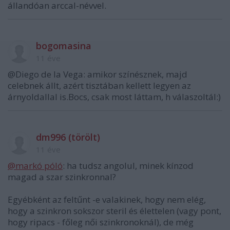
állandóan arccal-névvel.
bogomasina
11 éve
@Diego de la Vega: amikor színésznek, majd
celebnek állt, azért tisztában kellett legyen az
árnyoldallal is.Bocs, csak most láttam, h válaszoltál:)
dm996 (törölt)
11 éve
@markó póló
: ha tudsz angolul, minek kínzod
magad a szar szinkronnal?
Egyébként az feltűnt -e valakinek, hogy nem elég,
hogy a szinkron sokszor steril és élettelen (vagy pont,
hogy ripacs - főleg női szinkronoknál), de még