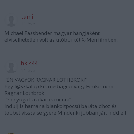
tumi
11 éve
Michael Fassbender magyar hangjaként
elviselhetetlen volt az utóbbi két X-Men filmben.
hkl444
11 éve
"ÉN VAGYOK RAGNAR LOTHBROK!"
Egy f@szkalap kis médiageci vagy Ferike, nem
Ragnar Lothbrok!
"én nyugatra akarok menni"
Indulj is hamar a blankoltpöcsű barátaidhoz és
többet vissza se gyere!Mindenki jobban jár, hidd el!