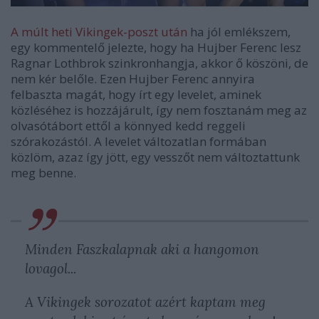
A múlt heti Vikingek-poszt után
ha jól emlékszem,
egy kommentelő jelezte, hogy ha Hujber Ferenc lesz
Ragnar Lothbrok szinkronhangja, akkor ő köszöni, de
nem kér belőle. Ezen Hujber Ferenc annyira
felbaszta magát, hogy írt egy levelet, aminek
közléséhez is hozzájárult, így nem fosztanám meg az
olvasótábort ettől a könnyed kedd reggeli
szórakozástól. A levelet változatlan formában
közlöm, azaz így jött, egy vesszőt nem változtattunk
meg benne.
Minden Faszkalapnak aki a hangomon
lovagol...
A Vikingek sorozatot azért kaptam meg