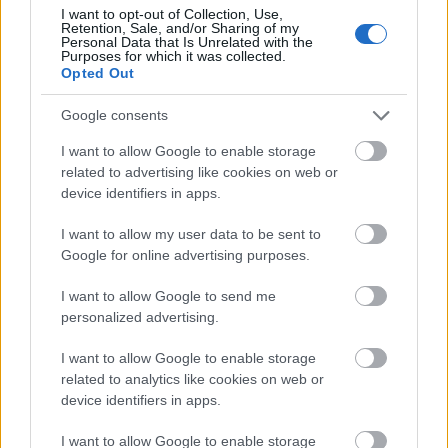
I want to opt-out of Collection, Use,
Retention, Sale, and/or Sharing of my
Personal Data that Is Unrelated with the
Diego de la Vega
Purposes for which it was collected.
Opted Out
11 éve
@bogomasina
: Szerintem egy hétköznapi ember
Google consents
ritkán találkozik a problémával, hogy tömegek
fikázzák a neten név szerint. A kedves Sixx is, aki
I want to allow Google to enable storage
ehhez kéjesen aszisztál, megtehetné, hogy Varga
related to advertising like cookies on web or
Attilaként írja alá a cikkeit, hogy belekóstoljon ebbe
device identifiers in apps.
az érzésbe.
I want to allow my user data to be sent to
Google for online advertising purposes.
11 éve
I want to allow Google to send me
personalized advertising.
@csipkefa
: És aki nem tud nyelveket?
Lemarad a film feléről, ha olvasnia kell.
I want to allow Google to enable storage
related to analytics like cookies on web or
device identifiers in apps.
11 éve
I want to allow Google to enable storage