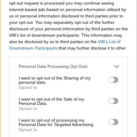
opt-out request is processed you may continue seeing
interest-based ads based on personal information utilized by
us or personal information disclosed to third parties prior to
your opt-out. You may separately opt-out of the further
VAGY
disclosure of your personal information by third parties on the
IAB’s list of downstream participants. This information may
also be disclosed by us to third parties on the
IAB’s List of
Downstream Participants
that may further disclose it to other
third parties.
Please note that this website/app uses one or more Google
Personal Data Processing Opt Outs
services and may gather and store information including but
not limited to your visit or usage behaviour. You may click to
I want to opt-out of the Sharing of my
personal data.
grant or deny consent to Google and its third-party tags to
Opted In
use your data for below specified purposes in below Google
sweeney todd
consent section.
I want to opt-out of the Sale of my
Personal Data.
11 éve
Opted In
@csipkefa
: én sem szeretem a szinkront, de a 60+
I want to opt-out of processing my
szüleim hadd ne tanuljak már ennyi idősen
Personal Data for Targeted Advertising.
nyelveket...
Opted In