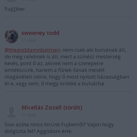
Fuj(j)ber.
sweeney todd
11 éve
@thegoddamnbatman
: nem csak aki kurvának áll,
de még celebnek is áll, mert a színész mesterség
kevés, pont ő az, akinek nem a szerepeire
emlékszünk, hanem a fűnek-fának mesélt
magánéleti izéire, hogy ő most nyitott házasságban
él-e, vagy sem. ő megy örökké a bulvárba.
Micellás Zsizell (törölt)
11 éve
Sixx azóta nincs hírünk Fujberről? Vajon hogy
dolgozta fel? Aggódom érte.