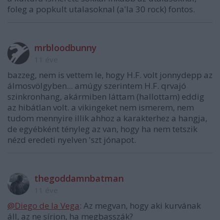
foleg a popkult utalasoknal (a'la 30 rock) fontos.
mrbloodbunny
11 éve
bazzeg, nem is vettem le, hogy H.F. volt jonnydepp az
álmosvölgyben... amúgy szerintem H.F. qrvajó
szinkronhang, akármiben láttam (hallottam) eddig
az hibátlan volt. a vikingeket nem ismerem, nem
tudom mennyire illik ahhoz a karakterhez a hangja,
de egyébként tényleg az van, hogy ha nem tetszik
nézd eredeti nyelven 'szt jónapot.
thegoddamnbatman
11 éve
@Diego de la Vega
: Az megvan, hogy aki kurvának
áll, az ne sírjon, ha megbasszák?