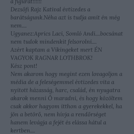
a figurát!!!!!!
Dezsőfi Rajz Katival évtizedes a
barátságunk.Néha azt is tudja amit én még
nem....
Ugyanez:Aprics Laci, Somló Andi....bocsánat
nem tudok mindenkit felsorolni....
Azért kaptam a Vikingeket mert ÉN
VAGYOK RAGNAR LOTHBROK!
Kész pont!
Nem akarom hogy megint ezen lovagoljon a
média de a feleségemmel évtizedes vita a
nyitott házasság, harc, család, én nyugatra
akarok menni Ő maradni, és hogy közöltem
csak akkor hagyom itthon a gyerekekkel, ha
jön a betörő, nem hívja a rendőrséget
hanem levágja a fejét és elássa hátul a
kertben....