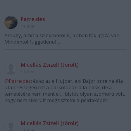
Patreides
11 éve
Amúgy, amit a szinkronról ír, abban tök igaza van.
Mindentől függetlenül...
Micellás Zsizell (törölt)
11 éve
@Patreides
: és ez az a Hujber, aki Bajor Imre halála
után részegen rítt a parkolóban a la blikk, de a
temetésére nem ment el... biztos olyan szomorú volt,
hogy nem sikerült megtisztelni a példaképét.
Micellás Zsizell (törölt)
11 éve