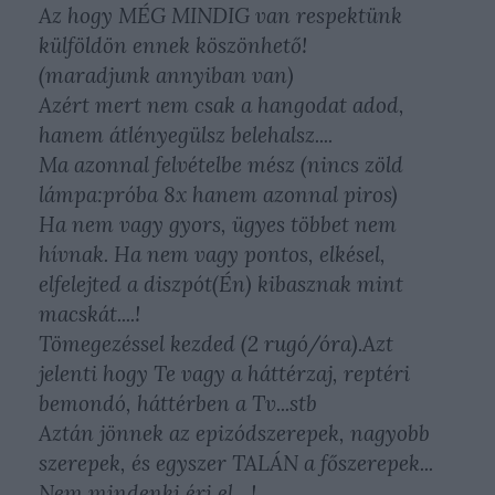
Az hogy MÉG MINDIG van respektünk
külföldön ennek köszönhető!
(maradjunk annyiban van)
Azért mert nem csak a hangodat adod,
hanem átlényegülsz belehalsz....
Ma azonnal felvételbe mész (nincs zöld
lámpa:próba 8x hanem azonnal piros)
Ha nem vagy gyors, ügyes többet nem
hívnak. Ha nem vagy pontos, elkésel,
elfelejted a diszpót(Én) kibasznak mint
macskát....!
Tömegezéssel kezded (2 rugó/óra).Azt
jelenti hogy Te vagy a háttérzaj, reptéri
bemondó, háttérben a Tv...stb
Aztán jönnek az epizódszerepek, nagyobb
szerepek, és egyszer TALÁN a főszerepek...
Nem mindenki éri el....!