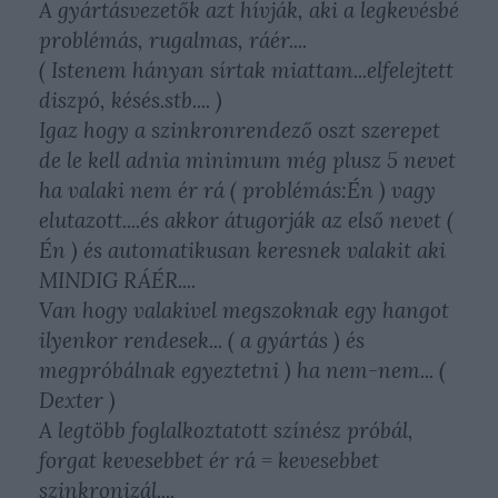
A gyártásvezetők azt hívják, aki a legkevésbé
problémás, rugalmas, ráér....
( Istenem hányan sírtak miattam...elfelejtett
diszpó, késés.stb.... )
Igaz hogy a szinkronrendező oszt szerepet
de le kell adnia minimum még plusz 5 nevet
ha valaki nem ér rá ( problémás:Én ) vagy
elutazott....és akkor átugorják az első nevet (
Én ) és automatikusan keresnek valakit aki
MINDIG RÁÉR....
Van hogy valakivel megszoknak egy hangot
ilyenkor rendesek... ( a gyártás ) és
megpróbálnak egyeztetni ) ha nem-nem... (
Dexter )
A legtöbb foglalkoztatott színész próbál,
forgat kevesebbet ér rá = kevesebbet
szinkronizál....