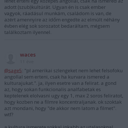
lehet érteni egy közepes angollal, csak ha ismered az
adott (szub)kultúrát. Ugyan én is csak ember
vagyok, ráadásul munkám, családom is van, de
azért amennyire az időm engedte az elmúlt néhány
évben elég sok sorozatot bedaráltam, mégsem
találkoztam ilyennel.
waces
11 éve
@sage5
: "pl amerikai szlengeket nem lehet felsofoku
angollal sem erteni, csak ha kurvara ismered a
kulturajukat.". ja, ilyen esetre van a felirat. a gond
az, hogy sokan funkcionalis analfabetak es
keptelenek elolvasni ugy egy 1, max 2 soros feliratot,
hogy kozben ne a filmre koncentraljanak. ok szoktak
azt mondani, hogy "de akkor nem latom a filmet".
wtf?
a kultura ismerete sokkal inkabb az utalasoknal,