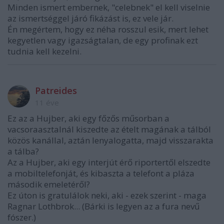
Minden ismert embernek, "celebnek" el kell viselnie
az ismertséggel járó fikázást is, ez vele jár.
Én megértem, hogy ez néha rosszul esik, mert lehet
kegyetlen vagy igazságtalan, de egy profinak ezt
tudnia kell kezelni.
Patreides
11 éve
Ez az a Hujber, aki egy főzős műsorban a
vacsoraasztalnál kiszedte az ételt magának a tálból
közös kanállal, aztán lenyalogatta, majd visszarakta
a tálba?
Az a Hujber, aki egy interjút érő riportertől elszedte
a mobiltelefonját, és kibaszta a telefont a pláza
második emeletéről?
Ez úton is gratulálok neki, aki - ezek szerint - maga
Ragnar Lothbrok... (Bárki is legyen az a fura nevű
fószer.)