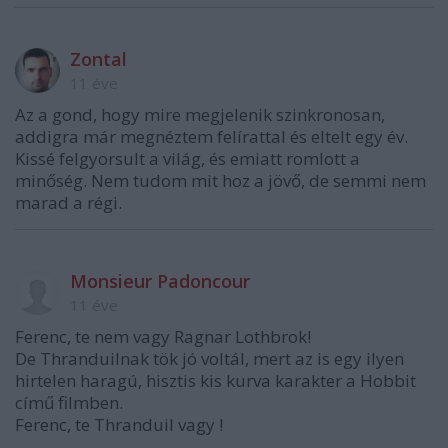
Zontal
11 éve
Az a gond, hogy mire megjelenik szinkronosan,
addigra már megnéztem felírattal és eltelt egy év.
Kissé felgyorsult a világ, és emiatt romlott a
minőség. Nem tudom mit hoz a jövő, de semmi nem
marad a régi.
Monsieur Padoncour
11 éve
Ferenc, te nem vagy Ragnar Lothbrok!
De Thranduilnak tök jó voltál, mert az is egy ilyen
hirtelen haragú, hisztis kis kurva karakter a Hobbit
című filmben.
Ferenc, te Thranduil vagy !