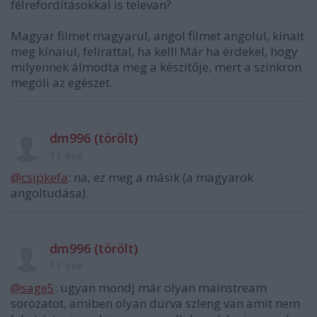
félrefordításokkal is televan?
Magyar filmet magyarul, angol filmet angolul, kínait
meg kínaiul, felirattal, ha kell! Már ha érdekel, hogy
milyennek álmodta meg a készítője, mert a szinkron
megöli az egészet.
dm996 (törölt)
11 éve
@csipkefa
: na, ez meg a másik (a magyarok
angoltudása).
dm996 (törölt)
11 éve
@sage5
: ugyan mondj már olyan mainstream
sorozatot, amiben olyan durva szleng van amit nem