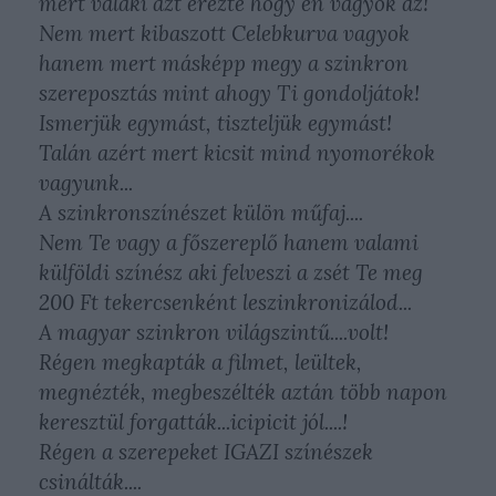
mert valaki azt érezte hogy én vagyok az!
Nem mert kibaszott Celebkurva vagyok
hanem mert másképp megy a szinkron
szereposztás mint ahogy Ti gondoljátok!
Ismerjük egymást, tiszteljük egymást!
Talán azért mert kicsit mind nyomorékok
vagyunk...
A szinkronszínészet külön műfaj....
Nem Te vagy a főszereplő hanem valami
külföldi színész aki felveszi a zsét Te meg
200 Ft tekercsenként leszinkronizálod...
A magyar szinkron világszintű....volt!
Régen megkapták a filmet, leültek,
megnézték, megbeszélték aztán több napon
keresztül forgatták...icipicit jól....!
Régen a szerepeket IGAZI színészek
csinálták....