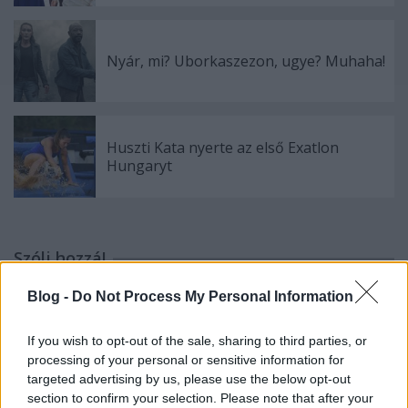
Nyár, mi? Uborkaszezon, ugye? Muhaha!
Huszti Kata nyerte az első Exatlon
Hungaryt
Szólj hozzá!
A hozzászóláshoz be kell lépned!
Blog -
Do Not Process My Personal Information
If you wish to opt-out of the sale, sharing to third parties, or
processing of your personal or sensitive information for
targeted advertising by us, please use the below opt-out
section to confirm your selection. Please note that after your