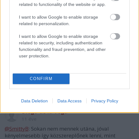
@Diego de la Vega
: Most baromságot írtál.
related to functionality of the website or app.
Írt be a gugliba sixx, aztán Varga Attila, oszt nézd az
I want to allow Google to enable storage
első tízet pölö!
related to personalization.
...na ugye!
I want to allow Google to enable storage
related to security, including authentication
Diego de la Vega
functionality and fraud prevention, and other
user protection.
11 éve
@SmittyB
: Nem azt mondtam, hogy titkolja a kilétét
(én is megtudtam ugye valahogy), hanem, hogy nem
CONFIRM
úgy írja alá a cikkeit. Egy rovatvezető, aki azt játssza,
mintha kommentelő lenne.
Data Deletion
Data Access
Privacy Policy
Diego de la Vega
11 éve
@SmittyB
: Sokan nem mennek utána, jóval
kényelmesebb így közszereplőnek lenni, mint