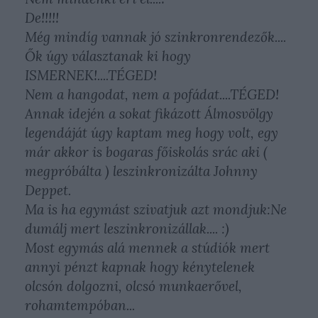
De!!!!!
Még mindíg vannak jó szinkronrendezők....
Ők úgy választanak ki hogy
ISMERNEK!....TÉGED!
Nem a hangodat, nem a pofádat....TÉGED!
Annak idején a sokat fikázott Álmosvölgy
legendáját úgy kaptam meg hogy volt, egy
már akkor is bogaras főiskolás srác aki (
megpróbálta ) leszinkronizálta Johnny
Deppet.
Ma is ha egymást szivatjuk azt mondjuk:Ne
dumálj mert leszinkronizállak.... :)
Most egymás alá mennek a stúdiók mert
annyi pénzt kapnak hogy kénytelenek
olcsón dolgozni, olcsó munkaerővel,
rohamtempóban...