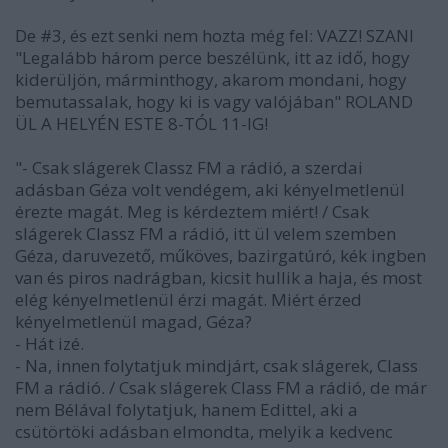
De #3, és ezt senki nem hozta még fel: VAZZ! SZANI
"Legalább három perce beszélünk, itt az idő, hogy
kiderüljön, márminthogy, akarom mondani, hogy
bemutassalak, hogy ki is vagy valójában" ROLAND
ÜL A HELYÉN ESTE 8-TÓL 11-IG!
"- Csak slágerek Classz FM a rádió, a szerdai
adásban Géza volt vendégem, aki kényelmetlenül
érezte magát. Meg is kérdeztem miért! / Csak
slágerek Classz FM a rádió, itt ül velem szemben
Géza, daruvezető, műköves, bazirgatúró, kék ingben
van és piros nadrágban, kicsit hullik a haja, és most
elég kényelmetlenül érzi magát. Miért érzed
kényelmetlenül magad, Géza?
- Hát izé.
- Na, innen folytatjuk mindjárt, csak slágerek, Class
FM a rádió. / Csak slágerek Class FM a rádió, de már
nem Bélával folytatjuk, hanem Edittel, aki a
csütörtöki adásban elmondta, melyik a kedvenc