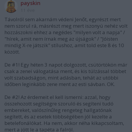
payskin
11 éve
Távolról sem akarnám védeni Jenőt, egyrészt mert
nem szorul rá, másrészt meg mert iszonyú nehéz volt
hozzászokni ehhez a negédes "milyen volt a napja" /
"hírek, amit nem írnak meg az újságok" / "Jóisten
mindig X-re játszik" stílushoz, amit told este 8 és 10
között.
De #1! Egy héten 3 napot dolgozott, csütörtökön már
csak a zenei válogatása ment, és kis túlzással többet
volt szabadságon, mint adásban, tehát az utóbbi
időben leginkább zene ment az esti sávban. OK.
De #2! Az érdemeit el kell ismerni: azzal, hogy
összehozott segítségre szoruló és segíteni tudó
embereket, valószínűleg rengeteg hallgatónak
segített, és az esetek többségében jól kezelte a
betelefonálókat. Ha nem, akkor néha kikapcsoltam,
mert a jött le a tapéta a falról.