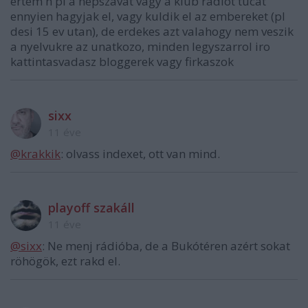
ertem h pl a nepszavat vagy a klub radiot tucat
ennyien hagyjak el, vagy kuldik el az embereket (pl
desi 15 ev utan), de erdekes azt valahogy nem veszik
a nyelvukre az unatkozo, minden legyszarrol iro
kattintasvadasz bloggerek vagy firkaszok
sixx
11 éve
@krakkik
: olvass indexet, ott van mind.
playoff szakáll
11 éve
@sixx
: Ne menj rádióba, de a Bukótéren azért sokat
röhögök, ezt rakd el.