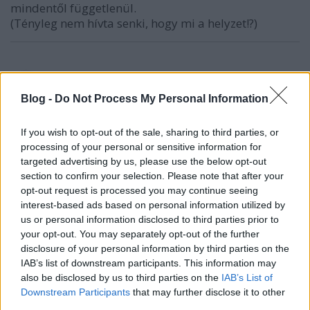
mindentől függetlenül.
(Tényleg nem hívta senki, hogy mi a helyzet!?)
11 éve
Blog -
Laci, a leveledről ezek jutottak eszembe:
Do Not Process My Personal Information
0. Ha így írsz helyesen, akkor minek van a helyesírás
If you wish to opt-out of the sale, sharing to third parties, or
ellenőrzés eleve beépítve a legtöbb böngészőbe. Ja,
processing of your personal or sensitive information for
Safariról tolod, vagy tabletről?
targeted advertising by us, please use the below opt-out
section to confirm your selection. Please note that after your
1. Kamu. Volt ez a Marslakós köztévés botrány, amit
opt-out request is processed you may continue seeing
szintén szakmai csúcsnak aposztrofáltál. Akkor most
interest-based ads based on personal information utilized by
us or personal information disclosed to third parties prior to
hogyan is van ez?
your opt-out. You may separately opt-out of the further
disclosure of your personal information by third parties on the
2. Téged ismerve Laci, nem tudom elképzelni azt,
IAB’s list of downstream participants. This information may
hogy valaki egyáltalán rokonszenvezzen veled
also be disclosed by us to third parties on the
IAB’s List of
(persze a családodon kívül). Remélem tévedek, de
Downstream Participants
that may further disclose it to other
eddigi munkásságod kuszasága némiképp
third parties.