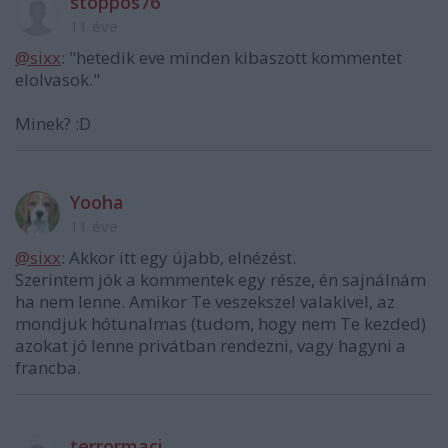
stoppos76
11 éve
@sixx
: "hetedik eve minden kibaszott kommentet
elolvasok."
Minek? :D
Yooha
11 éve
@sixx
: Akkor itt egy újabb, elnézést.
Szerintem jók a kommentek egy része, én sajnálnám
ha nem lenne. Amikor Te veszekszel valakivel, az
mondjuk hótunalmas (tudom, hogy nem Te kezded)
azokat jó lenne privátban rendezni, vagy hagyni a
francba.
terrormaci