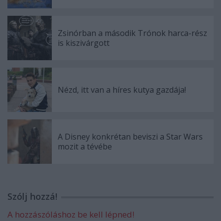
Zsinórban a második Trónok harca-rész
is kiszivárgott
Nézd, itt van a híres kutya gazdája!
A Disney konkrétan beviszi a Star Wars
mozit a tévébe
Szólj hozzá!
A hozzászóláshoz be kell lépned!