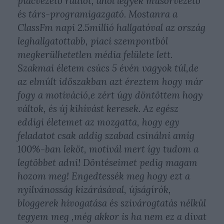
piacvezető rádiót, ahol legyek műsorvezető
és társ-programigazgató. Mostanra a
ClassFm napi 2.5millió hallgatóval az ország
leghallgatottabb, piaci szempontból
megkerülhetetlen média felülete lett.
Szakmai életem csúcs 5 évén vagyok túl,de
az elmúlt időszakban azt éreztem hogy már
fogy a motiváció,e zért úgy döntöttem hogy
váltok, és új kihívást keresek. Az egész
eddigi életemet az mozgatta, hogy egy
feladatot csak addig szabad csinálni amíg
100%-ban leköt, motivál mert így tudom a
legtöbbet adni! Döntéseimet pedig magam
hozom meg! Engedtessék meg hogy ezt a
nyilvánosság kizárásával, újságírók,
bloggerek hivogatása és szivárogtatás nélkül
tegyem meg ,még akkor is ha nem ez a divat