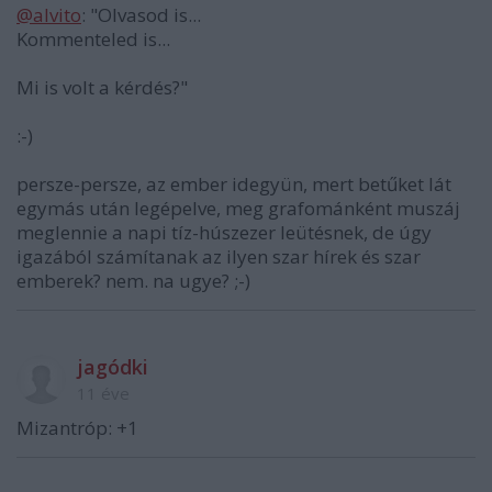
@alvito
: "Olvasod is...
Kommenteled is...
Mi is volt a kérdés?"
:-)
persze-persze, az ember idegyün, mert betűket lát
egymás után legépelve, meg grafománként muszáj
meglennie a napi tíz-húszezer leütésnek, de úgy
igazából számítanak az ilyen szar hírek és szar
emberek? nem. na ugye? ;-)
jagódki
11 éve
Mizantróp: +1