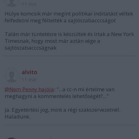
11 éve
Hülye komcsik már megint politikai inditatást véltek
felfedezni meg féltették a sajtószabacccságot
Talán már tüntetésre is készültek és írtak a New York
Timesnak, hogy most már aztán vége a
sajtószabacccságnak
alvito
11 éve
@Nem Penny hajója
: "...a cc-n mi értelme van
meghagyni a kommentelés lehetőségét?..."
Ja. Egyetértési jog, mint a régi szakszervezetnél.
Haladunk.