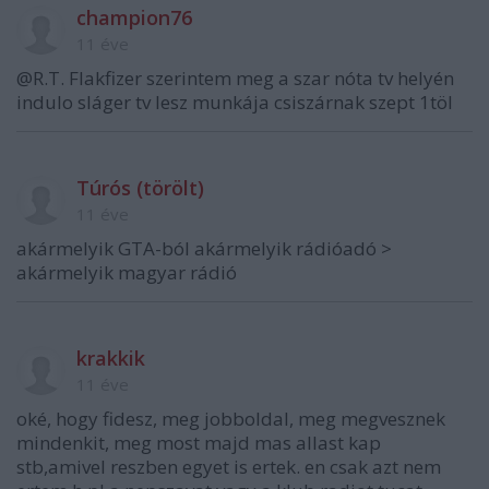
champion76
11 éve
@R.T. Flakfizer szerintem meg a szar nóta tv helyén
indulo sláger tv lesz munkája csiszárnak szept 1töl
Túrós (törölt)
11 éve
akármelyik GTA-ból akármelyik rádióadó >
akármelyik magyar rádió
krakkik
11 éve
oké, hogy fidesz, meg jobboldal, meg megvesznek
mindenkit, meg most majd mas allast kap
stb,amivel reszben egyet is ertek. en csak azt nem