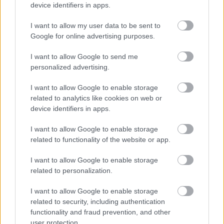
device identifiers in apps.
sixx
I want to allow my user data to be sent to
11 éve
Google for online advertising purposes.
@Övönaluli Lali
: Jenő írta, a többi stimmol.
I want to allow Google to send me
personalized advertising.
Ajtony
I want to allow Google to enable storage
11 éve
related to analytics like cookies on web or
device identifiers in apps.
@Gerilgfx
: de az az ötszázezer lehet, hogy naponta
ötször hallgatja a Jenőt :-)
I want to allow Google to enable storage
related to functionality of the website or app.
nyisziati
I want to allow Google to enable storage
related to personalization.
11 éve
@kis_kiraly
: "Juventus Budapest és környéke
I want to allow Google to enable storage
2m/10m = 20% (ez csak általam egy durva becslés) "
related to security, including authentication
functionality and fraud prevention, and other
Most, hogy így írtad, utánanéztem: nagyjából
user protection.