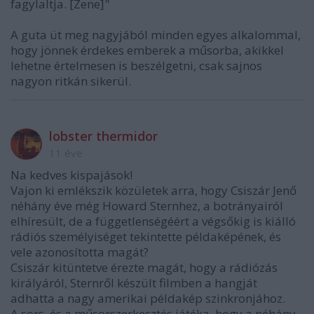
fagylaltja. [Zene]"
A guta üt meg nagyjából minden egyes alkalommal,
hogy jönnek érdekes emberek a műsorba, akikkel
lehetne értelmesen is beszélgetni, csak sajnos
nagyon ritkán sikerül.
lobster thermidor
11 éve
Na kedves kispajások!
Vajon ki emlékszik közületek arra, hogy Csiszár Jenő
néhány éve még Howard Sternhez, a botrányairól
elhíresült, de a függetlenségéért a végsőkig is kiálló
rádiós személyiséget tekintette példaképének, és
vele azonosította magát?
Csiszár kitüntetve érezte magát, hogy a rádiózás
királyáról, Sternről készült filmben a hangját
adhatta a nagy amerikai példakép szinkronjához.
A sors, és a műsorszerkesztés játéka, hogy a néhány