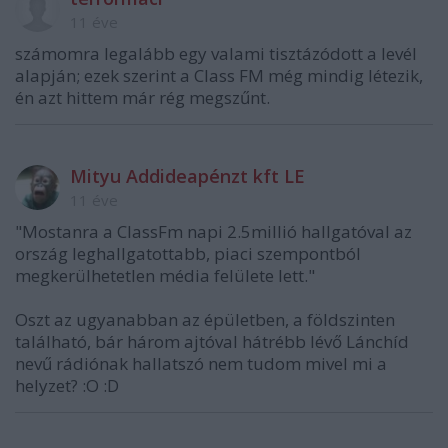
11 éve
számomra legalább egy valami tisztázódott a levél
alapján; ezek szerint a Class FM még mindig létezik,
én azt hittem már rég megszűnt.
Mityu Addideapénzt kft LE
11 éve
"Mostanra a ClassFm napi 2.5millió hallgatóval az
ország leghallgatottabb, piaci szempontból
megkerülhetetlen média felülete lett."
Oszt az ugyanabban az épületben, a földszinten
található, bár három ajtóval hátrébb lévő Lánchíd
nevű rádiónak hallatszó nem tudom mivel mi a
helyzet? :O :D