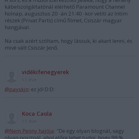
kábelszolgáltatónál elérhető Paramount Channel
holnap, augusztus 20 -án 21:40 -kor vetíti az Intim
részek (Privat Parts) című filmet, Csiszár magyar
hangjával.
Na csak azért szóltam, hogy lássuk, ki akart lenni, és
mivé vált Csiszár Jenő.
vidékifenegyerek
11 éve
@payskin
: ez jó! D:D:
Koca Caola
11 éve
@Nem Penny hajója
: "De egy olyan blognál, vagy
olyan posztnál, ahol előre lehet tudni, hogy 99 %