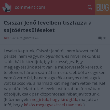
comment:com
Csiszár Jenő levélben tisztázza a
sajtóértesüléseket
sixx
•
2014. augusztus 18.
85
Levelet kaptunk, Csiszár Jenőtől, nem közvetlenül
persze, nem vagyunk
olyanban
, és mivel nekünk is
szólt, hát leközöljük, így tisztességes. Egy
megjegyzésünk azért van: a műsorvezetőt kerestük
telefonon, három számát ismertük, ebből az egyiken
nem ő vette fel, hanem egy tök aranyos néni, egy ki
volt kapcsolva, a harmadikat meg nem vették fel. Két
nap után feladtuk. A levelet változatlan formában
közöljük, csak pár központozási hibát javítottunk.
(Előzmények:
megírtuk, hogy kirúgták
, ma jött az
infó, hogy
közös megegyezéssel távoztak
.)