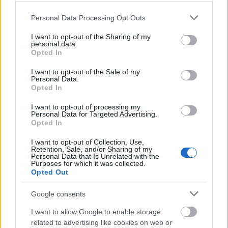
árulkodik az empátiakészségedről is, vagy az EQ-
dról, ha jobban tetszik, ami szerintem nagyon is
Please note that this website/app uses one or more Google
Personal Data Processing Opt Outs
negatív előjelű lehet. Így fölösleges magyaráznod a
services and may gather and store information including but
bizonyítványt, ami a munkatársaiddal való
not limited to your visit or usage behaviour. You may click to
I want to opt-out of the Sharing of my
personal data.
viszonyodat illeti. Nem is beszélve arról, hogy majd
grant or deny consent to Google and its third-party tags to
Opted In
akkor durrantanak pezsgőt, ha már tuti, hogy
use your data for below specified purposes in below Google
leléptél - lásd a Bogár élete c. filmet.
consent section.
I want to opt-out of the Sale of my
Personal Data.
Opted In
3. Ehhez igazán nem tudok hozzászólni. Talán egy
kis korrekció a megfogalmazást illetően: Laci, te
I want to opt-out of processing my
olyan rádiót nevezel legnagyobbnak, ami mellől
Personal Data for Targeted Advertising.
Opted In
szándékosan kipicsázták az összes konkurenciát.
Mennyiségben lehet, hogy a legnagyobb, de
I want to opt-out of Collection, Use,
minőségben a félóránkénti zeneismétlések miatt
Retention, Sale, and/or Sharing of my
Personal Data that Is Unrelated with the
még a 128 MB-os pendrive-om is jobb tőle -
Purposes for which it was collected.
gondolok itt a rajta elférő változatos zenék számára.
Opted Out
Szerencsére a vidéki rádiók arányaiban igenis
felveszik a versenyt a ClassFM-mel. A jobbnál jobb,
Google consents
és változatosabb zenéket pedig már ne is említsük.
I want to allow Google to enable storage
related to advertising like cookies on web or