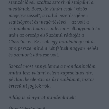
szenzációval, szaftos sztorival szolgálni a
médiának. Bocs, de simán csak "közös
megegyezéssel", a rádió vezetőségének
segítségével és megértésével – az volt a
szándékom hogy csendesen – elhagyom 5 év
után az ország első számú rádióját a
ClassFm-et. Ez csak egy munkahely váltás,
ami persze mind a két félnek nagyon nehéz,
és szomorú döntése volt.
Szóval most ennyi lenne a mondanivalóm.
Amint lesz valami velem kapcsolatos hír,
például bejelentik az új munkámat, biztos
értesülni fogtok róla.
Addig is jó nyarat mindenkinek!
Üdv: Csiszár Jenő