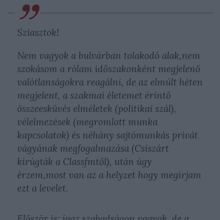
Sziasztok!
Nem vagyok a bulvárban tolakodó alak,nem
szokásom a rólam időszakonként megjelenő
valótlanságokra reagálni, de az elmúlt héten
megjelent, a szakmai életemet érintő
összeesküvés elméletek (politikai szál),
vélelmezések (megromlott munka
kapcsolatok) és néhány sajtómunkás privát
vágyának megfogalmazása (Csiszárt
kirúgták a Classfmtől), után úgy
érzem,most van az a helyzet hogy megírjam
ezt a levelet.
Először is: igaz,szabadságon vagyok, de a