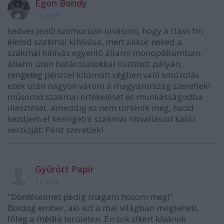
Egon Bondy
11 éve
kedves Jenő! szomorúan olvasom, hogy a class fm
életed szakmai kihívása, mert akkor neked a
szakmai kihívás egyenlő állami monopóliumban,
állami úton határozatokkal tisztított pályán,
rengeteg pénzzel kitömött cégben való smúzolás.
ezek után nagyon várom a magyarország szeretlek!
műsorod szakmai értékelését és munkásságodba
illesztését. ameddig ez nem történik meg, hadd
kezdjem el keringetni szakmai hitvallásod kalóz
verzióját: Pénz szeretlek!
Gyűrött Papír
11 éve
"Döntéseimet pedig magam hozom meg!"
Boldog ember, aki ezt a mai világban megteheti,
főleg a média területen. Én sok sikert kívánok