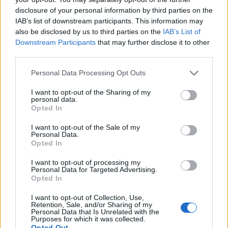
disclosure of your personal information by third parties on the
Címkék:
tv
sorozat
viasat3
videó
brooklyn 99
IAB’s list of downstream participants. This information may
also be disclosed by us to third parties on the
IAB’s List of
Downstream Participants
that may further disclose it to other
third parties.
Ajánlott bejegyzések:
Please note that this website/app uses one or more Google
Personal Data Processing Opt Outs
services and may gather and store information including but
not limited to your visit or usage behaviour. You may click to
I want to opt-out of the Sharing of my
A negyedik lesz a The Good Place
personal data.
grant or deny consent to Google and its third-party tags to
záróévada
Opted In
use your data for below specified purposes in below Google
consent section.
I want to opt-out of the Sale of my
Personal Data.
A monte-carlói tévéfesztivál mezőnye
Opted In
tűpontosan mutatja, hogyan változik a
I want to opt-out of processing my
nemzetközi televíziózás
Personal Data for Targeted Advertising.
Opted In
I want to opt-out of Collection, Use,
Huszti Kata nyerte az első Exatlon
Retention, Sale, and/or Sharing of my
Hungaryt
Personal Data that Is Unrelated with the
Purposes for which it was collected.
Opted Out