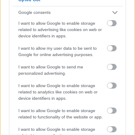
Google consents
Zsinórban a második Trónok harca-rész
is kiszivárgott
I want to allow Google to enable storage
related to advertising like cookies on web or
device identifiers in apps.
Sterling K. Brown beszáll a The
I want to allow my user data to be sent to
Marvelous Mrs. Maiselbe
Google for online advertising purposes.
I want to allow Google to send me
personalized advertising.
Szólj hozzá!
I want to allow Google to enable storage
related to analytics like cookies on web or
A hozzászóláshoz be kell lépned!
device identifiers in apps.
I want to allow Google to enable storage
related to functionality of the website or app.
I want to allow Google to enable storage