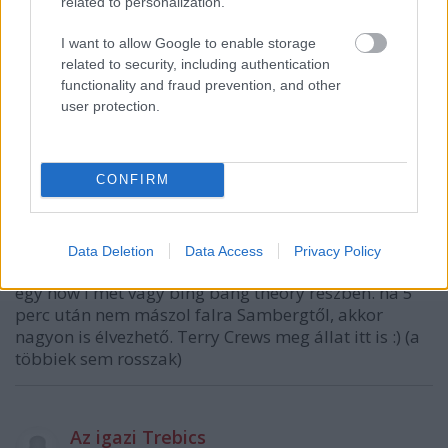
related to personalization.
I want to allow Google to enable storage
related to security, including authentication
VAGY
functionality and fraud prevention, and other
user protection.
CONFIRM
ez? mi? hogy?
12 éve
Data Deletion
Data Access
Privacy Policy
sztem semmivel nincs benne kevesebb poén, mint
egy how i met vagy bing bang theory részben. ha 5
perc után nem mászol falra Sambergtől, akkor
nagyon is élvezhető. Terry Crews meg állat itt is :) (a
többiek sem rosszak)
Az igazi Trebics