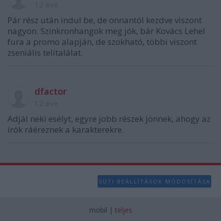
12 éve
Pár rész után indul be, de onnantól kezdve viszont
nagyon. Szinkronhangok meg jók, bár Kovács Lehel
fura a promo alapján, de szokható, többi viszont
zseniális telitalálat.
dfactor
12 éve
Adjál neki esélyt, egyre jobb részek jönnek, ahogy az
írók ráéreznek a karakterekre.
SÜTI BEÁLLÍTÁSOK MÓDOSÍTÁSA
mobil
|
teljes