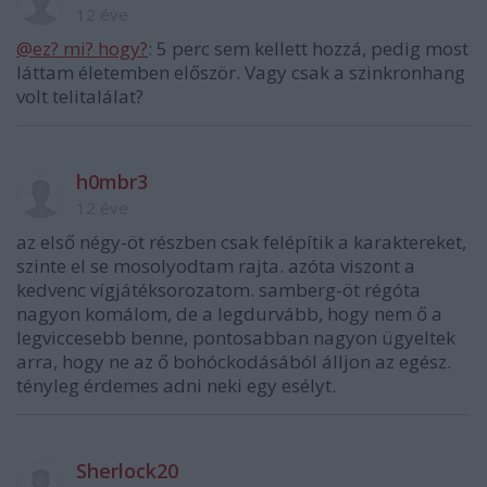
12 éve
@ez? mi? hogy?
: 5 perc sem kellett hozzá, pedig most
láttam életemben először. Vagy csak a szinkronhang
volt telitalálat?
h0mbr3
12 éve
az első négy-öt részben csak felépítik a karaktereket,
szinte el se mosolyodtam rajta. azóta viszont a
kedvenc vígjátéksorozatom. samberg-öt régóta
nagyon komálom, de a legdurvább, hogy nem ő a
legviccesebb benne, pontosabban nagyon ügyeltek
arra, hogy ne az ő bohóckodásából álljon az egész.
tényleg érdemes adni neki egy esélyt.
Sherlock20