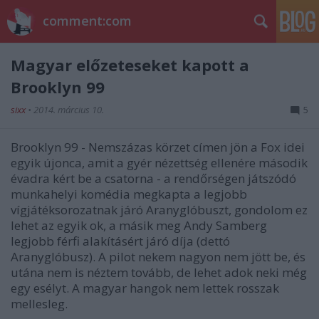
comment:com
Magyar előzeteseket kapott a
Brooklyn 99
sixx
•
2014. március 10.
5
Brooklyn 99 - Nemszázas körzet címen jön a Fox idei
egyik újonca, amit a gyér nézettség ellenére második
évadra kért be a csatorna - a rendőrségen játszódó
munkahelyi komédia megkapta a legjobb
vígjátéksorozatnak járó Aranyglóbuszt, gondolom ez
lehet az egyik ok, a másik meg Andy Samberg
legjobb férfi alakításért járó díja (dettó
Aranyglóbusz). A pilot nekem nagyon nem jött be, és
utána nem is néztem tovább, de lehet adok neki még
egy esélyt. A magyar hangok nem lettek rosszak
mellesleg.