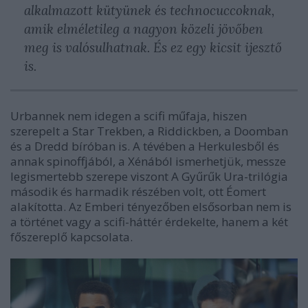
alkalmazott kütyünek és technocuccoknak,
amik elméletileg a nagyon közeli jövőben
meg is valósulhatnak. És ez egy kicsit ijesztő
is.
Urbannek nem idegen a scifi műfaja, hiszen
szerepelt a Star Trekben, a Riddickben, a Doomban
és a Dredd bíróban is. A tévében a Herkulesből és
annak spinoffjából, a Xénából ismerhetjük, messze
legismertebb szerepe viszont A Gyűrűk Ura-trilógia
második és harmadik részében volt, ott Éomert
alakította. Az Emberi tényezőben elsősorban nem is
a történet vagy a scifi-háttér érdekelte, hanem a két
főszereplő kapcsolata.