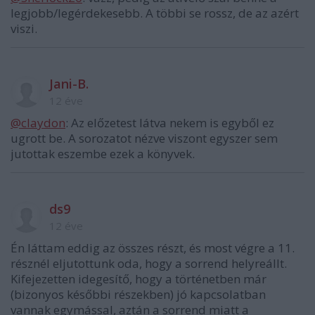
legjobb/legérdekesebb. A többi se rossz, de az azért
viszi.
Jani-B.
12 éve
@claydon
: Az előzetest látva nekem is egyből ez
ugrott be. A sorozatot nézve viszont egyszer sem
jutottak eszembe ezek a könyvek.
ds9
12 éve
Én láttam eddig az összes részt, és most végre a 11.
résznél eljutottunk oda, hogy a sorrend helyreállt.
Kifejezetten idegesítő, hogy a történetben már
(bizonyos későbbi részekben) jó kapcsolatban
vannak egymással, aztán a sorrend miatt a