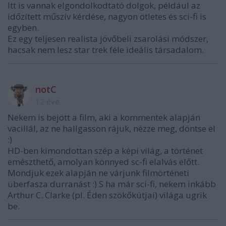
Itt is vannak elgondolkodtató dolgok, például az
időzített műszív kérdése, nagyon ötletes és sci-fi is
egyben.
Ez egy teljesen realista jövőbeli zsarolási módszer,
hacsak nem lesz star trek féle ideális társadalom.
notC
12 éve
Nekem is bejött a film, aki a kommentek alapján
vacillál, az ne hallgasson rájuk, nézze meg, döntse el
:)
HD-ben kimondottan szép a képi világ, a történet
emészthető, amolyan könnyed sc-fi elalvás előtt.
Mondjuk ezek alapján ne várjunk filmörténeti
überfasza durranást :) S ha már sci-fi, nekem inkább
Arthur C. Clarke (pl. Éden szökőkútjai) világa ugrik
be.