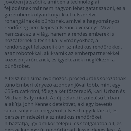
jövőben játszódik, amiben a technológiai
fejlődésnek már nem nagyon lehet gátat szabni, és a
gazemberek olyan kütyükkel felszerelve
rohangálnak és bűnöznek, amivel a hagyományos
rendőrség nem képes felvenni a versenyt. Mivel
nemcsak az alvilág, hanem a rendes emberek is
hozzáférnek a technikai vívmányokhoz, a
rendőrséget felszerelik ún. szintetikus rendőrökkel,
azaz robotokkal, akik/amik az emberpartnerekkel
közösen járőröznek, és igyekeznek megfékezni a
bűnözőket.
A felszínen sima nyomozós, procedurális sorozatnak
tűnő Emberi tényező azonban jóval több, mint egy
CBS-tucatkrimi, főleg a két főszereplő, Karl Urban és
Michael Ealy miatt. Az új-zélandi születésű Urban
alakítja John Kennex detektívet, aki egy bevetés
során súlyosan megsérül, elveszti egyik társát, és
persze mindezért a szintetikus rendőröket
hibáztatja, így amikor felépül és szolgálatba áll, és
persze kap egy új rendőrtársat, kissé ideges lesz. A