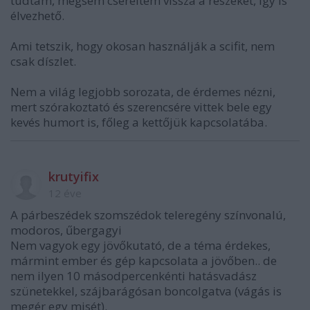
tudtam, mégsem cseréltem vissza a részeket, így is
élvezhető.
Ami tetszik, hogy okosan használják a scifit, nem
csak díszlet.
Nem a világ legjobb sorozata, de érdemes nézni,
mert szórakoztató és szerencsére vittek bele egy
kevés humort is, főleg a kettőjük kapcsolatába.
krutyifix
12 éve
A párbeszédek szomszédok teleregény színvonalú,
modoros, űbergagyi
Nem vagyok egy jövőkutató, de a téma érdekes,
mármint ember és gép kapcsolata a jövőben.. de
nem ilyen 10 másodpercenkénti hatásvadász
szünetekkel, szájbarágósan boncolgatva (vágás is
megér egy misét).