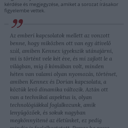
kérdése és megjegyzése, amiket a sorozat írásakor
figyelembe vettek.
Az emberi kapcsolatok mellett az vonzott
benne, hogy miközben ott van egy átívelő
szál, amiben Kennex igyekszik utánajárni,
mi is történt vele két éve, és mi zajlott le a
világban, míg ő kómában volt, minden
héten van valami olyan nyomozás, történet,
amiben Kennex és Dorian kapcsolata, a
köztük levő dinamika változik. Aztán ott
van a technikai aspektus is, olyan
technológiákkal foglalkozunk, amik
lenyűgözőek, és sokuk nagyban
megkönnyítené az életünket, ez pedig
mindig is foglalkoztatott. Persze ha rossz