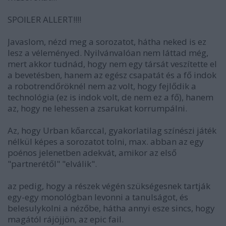
SPOILER ALLERT!!!!
Javaslom, nézd meg a sorozatot, hátha neked is ez
lesz a véleményed. Nyilvánvalóan nem láttad még,
mert akkor tudnád, hogy nem egy társát veszítette el
a bevetésben, hanem az egész csapatát és a fő indok
a robotrendőröknél nem az volt, hogy fejlődik a
technológia (ez is indok volt, de nem ez a fő), hanem
az, hogy ne lehessen a zsarukat korrumpálni.
Az, hogy Urban kőarccal, gyakorlatilag színészi játék
nélkül képes a sorozatot tolni, max. abban az egy
poénos jelenetben adekvát, amikor az első
"partnerétől" "elválik".
az pedig, hogy a részek végén szükségesnek tartják
egy-egy monológban levonni a tanulságot, és
belesulykolni a nézőbe, hátha annyi esze sincs, hogy
magától rájöjjön, az epic fail.