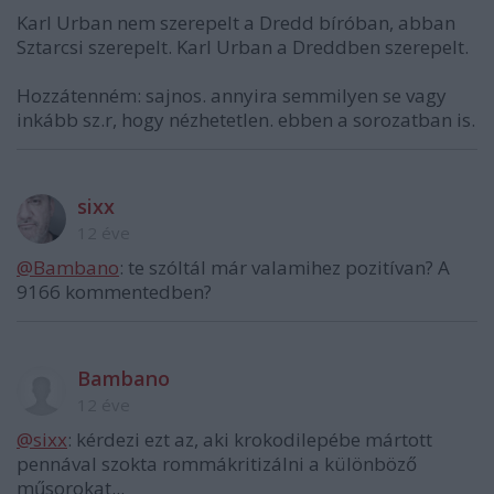
Karl Urban nem szerepelt a Dredd bíróban, abban
Sztarcsi szerepelt. Karl Urban a Dreddben szerepelt.
Hozzátenném: sajnos. annyira semmilyen se vagy
inkább sz.r, hogy nézhetetlen. ebben a sorozatban is.
sixx
12 éve
@Bambano
: te szóltál már valamihez pozitívan? A
9166 kommentedben?
Bambano
12 éve
@sixx
: kérdezi ezt az, aki krokodilepébe mártott
pennával szokta rommákritizálni a különböző
műsorokat...