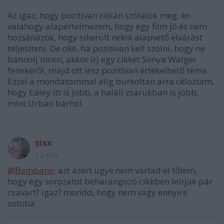
Az igaz, hogy pozitívan ritkán szólalok meg, én
valahogy alapértelmezem, hogy egy film jó és nem
hozsánázok, hogy sikerült nekik alapvető elvárást
teljesíteni. De oké, ha pozitívan kell szólni, hogy ne
bannolj innen, akkor írj egy cikket Sonya Walger
fenekéről, majd ott lesz pozitívan értékelhető téma.
Ezzel a mondatommal alig burkoltan arra céloztam,
hogy Ealey itt is jobb, a haláli zsarukban is jobb,
mint Urban bárhol.
sixx
12 éve
@Bambano
: azt azért ugye nem vártad el tőlem,
hogy egy sorozatot beharangozó cikkben leírjak pár
csavart? igaz? mondd, hogy nem vagy ennyire
ostoba.