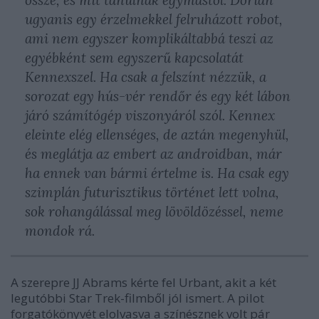
ugyanis egy érzelmekkel felruházott robot,
ami nem egyszer komplikáltabbá teszi az
egyébként sem egyszerű kapcsolatát
Kennexszel. Ha csak a felszínt nézzük, a
sorozat egy hús-vér rendőr és egy két lábon
járó számítógép viszonyáról szól. Kennex
eleinte elég ellenséges, de aztán megenyhül,
és meglátja az embert az androidban, már
ha ennek van bármi értelme is. Ha csak egy
szimplán futurisztikus történet lett volna,
sok rohangálással meg lövöldözéssel, neme
mondok rá.
A szerepre JJ Abrams kérte fel Urbant, akit a két
legutóbbi Star Trek-filmből jól ismert. A pilot
forgatókönyvét elolvasva a színésznek volt pár