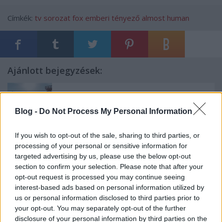
Címkék:
tv
sorozat
fox
emberi tényező
almost human
Ajánlott bejegyzések:
Előzetest kapott a Gyalázat
Blog -
Do Not Process My Personal Information
If you wish to opt-out of the sale, sharing to third parties, or
processing of your personal or sensitive information for
A Big Bang Theoryról szól a Comedy
targeted advertising by us, please use the below opt-out
Central egész napja
section to confirm your selection. Please note that after your
opt-out request is processed you may continue seeing
interest-based ads based on personal information utilized by
us or personal information disclosed to third parties prior to
Mindenki megnyugodhat, még nem
your opt-out. You may separately opt-out of the further
távozik Berényi Miki a Barátok Köztből
disclosure of your personal information by third parties on the