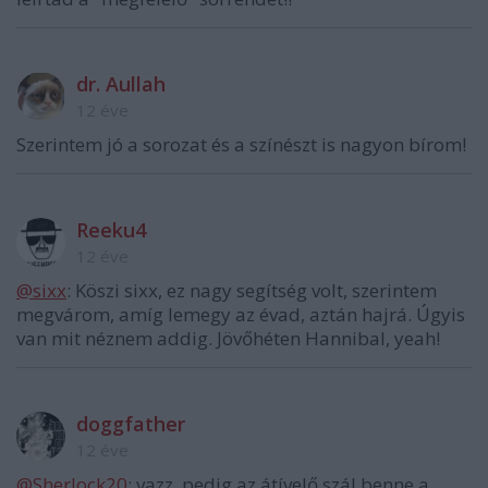
dr. Aullah
12 éve
Szerintem jó a sorozat és a színészt is nagyon bírom!
Reeku4
12 éve
@sixx
: Köszi sixx, ez nagy segítség volt, szerintem
megvárom, amíg lemegy az évad, aztán hajrá. Úgyis
van mit néznem addig. Jövőhéten Hannibal, yeah!
doggfather
12 éve
@Sherlock20
: vazz, pedig az átívelő szál benne a