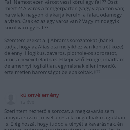
Fal. Namost ezen várost veszi körül egy fal ?? Oszt
miért ?? A város a temgerparton (vagy vízparton van),
ha valaki nagyon ki akarja kerülni a falat, odamegy
a vizen. Csak ez az egy város van ? Vagy mindegyik
körül van egy Fal ??
Szeretem ezeket a JJ Abrams sorozatokat (bár ki
tudja, hogy az Alias óta melyikhez van konkrét köze),
de ennyi illogikus, zavaros, plothole-os sorozatot,
amit a nevével eladnak. Elképesztő. Fringe, imádtam,
de amennyi logikátlan, egymásnak ellentmondó,
értelmetlen baromságot belepakoltak. !!??
különvélemény
12 éve
Szerintem nézhető a sorozat, a megkavarás sem
annyira zavaró, mivel a részek megállnak magukban
is. Elég hozzá, hogy tudod a tényét a kavarásnak, én