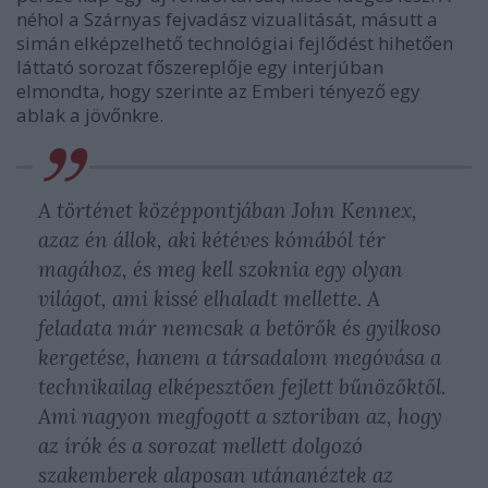
néhol a Szárnyas fejvadász vizualitását, másutt a
simán elképzelhető technológiai fejlődést hihetően
láttató sorozat főszereplője egy interjúban
elmondta, hogy szerinte az Emberi tényező egy
ablak a jövőnkre.
A történet középpontjában John Kennex,
azaz én állok, aki kétéves kómából tér
magához, és meg kell szoknia egy olyan
világot, ami kissé elhaladt mellette. A
feladata már nemcsak a betörők és gyilkoso
kergetése, hanem a társadalom megóvása a
technikailag elképesztően fejlett bűnözőktől.
Ami nagyon megfogott a sztoriban az, hogy
az írók és a sorozat mellett dolgozó
szakemberek alaposan utánanéztek az