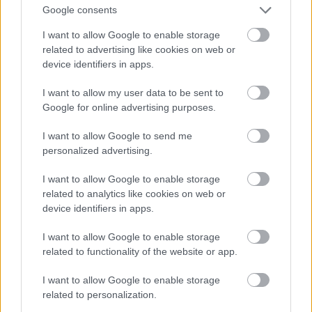
Google consents
I want to allow Google to enable storage
related to advertising like cookies on web or
VAGY
device identifiers in apps.
I want to allow my user data to be sent to
Google for online advertising purposes.
I want to allow Google to send me
personalized advertising.
I want to allow Google to enable storage
related to analytics like cookies on web or
device identifiers in apps.
p3d3str1an
I want to allow Google to enable storage
12 éve
related to functionality of the website or app.
én suttyó vagyok, mert nekem fel sem tűnt a
I want to allow Google to enable storage
sorrend-cserélgetés... igaz, nem is tudtam róla ;)
related to personalization.
egyébként a sorozat kiváló, főleg a összehasonlítva