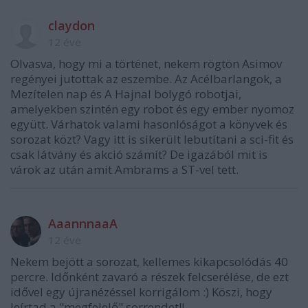
claydon
12 éve
Olvasva, hogy mi a történet, nekem rögtön Asimov
regényei jutottak az eszembe. Az Acélbarlangok, a
Mezítelen nap és A Hajnal bolygó robotjai,
amelyekben szintén egy robot és egy ember nyomoz
együtt. Várhatok valami hasonlóságot a könyvek és
sorozat közt? Vagy itt is sikerült lebutítani a sci-fit és
csak látvány és akció számít? De igazából mit is
várok az után amit Ambrams a ST-vel tett.
AaannnaaA
12 éve
Nekem bejött a sorozat, kellemes kikapcsolódás 40
percre. Időnként zavaró a részek felcserélése, de ezt
idővel egy újranézéssel korrigálom :) Köszi, hogy
leírtad a "megfelelő" sorrendet!!