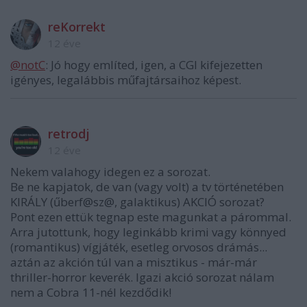
reKorrekt
12 éve
@notC
: Jó hogy említed, igen, a CGI kifejezetten
igényes, legalábbis műfajtársaihoz képest.
retrodj
12 éve
Nekem valahogy idegen ez a sorozat.
Be ne kapjatok, de van (vagy volt) a tv történetében
KIRÁLY (űberf@sz@, galaktikus) AKCIÓ sorozat?
Pont ezen ettük tegnap este magunkat a párommal.
Arra jutottunk, hogy leginkább krimi vagy könnyed
(romantikus) vígjáték, esetleg orvosos drámás...
aztán az akción túl van a misztikus - már-már
thriller-horror keverék. Igazi akció sorozat nálam
nem a Cobra 11-nél kezdődik!