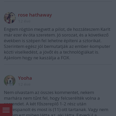
rose hathaway
12 éve
Engem rögtön megvett a pilot, de hozzáteszem Karlt
már ezer év óta szeretem. Jó sorozat, és a következő
években is szépen fel lehetne építeni a sztorikat.
Szerintem egész jól bemutatják az ember-komputer
közti viselkedést, a jövőt és a technológiákat is.
Ajánlom hogy ne kaszálja a FOX.
Yooha
12 éve
Nem olvastam az összes kommentet, nekem
marhára nem tűnt fel, hogy felcserélték volna a
sorrendet. A két főszereplő 1-2 rész után
összespanolt és most is (11) ott tartanak. Vagy nem
tudom ezt miben látta az, aki látta. Egyedül a