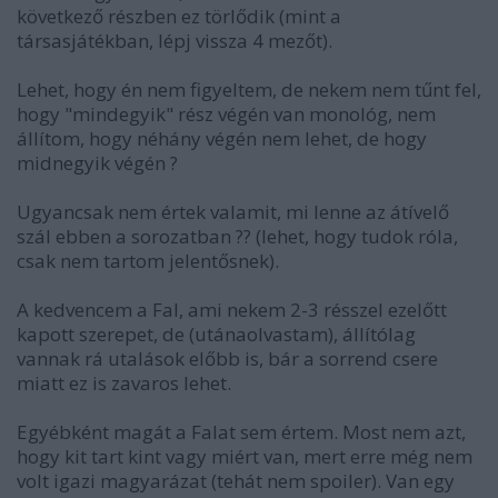
következő részben ez törlődik (mint a
társasjátékban, lépj vissza 4 mezőt).
Lehet, hogy én nem figyeltem, de nekem nem tűnt fel,
hogy "mindegyik" rész végén van monológ, nem
állítom, hogy néhány végén nem lehet, de hogy
midnegyik végén ?
Ugyancsak nem értek valamit, mi lenne az átívelő
szál ebben a sorozatban ?? (lehet, hogy tudok róla,
csak nem tartom jelentősnek).
A kedvencem a Fal, ami nekem 2-3 résszel ezelőtt
kapott szerepet, de (utánaolvastam), állítólag
vannak rá utalások előbb is, bár a sorrend csere
miatt ez is zavaros lehet.
Egyébként magát a Falat sem értem. Most nem azt,
hogy kit tart kint vagy miért van, mert erre még nem
volt igazi magyarázat (tehát nem spoiler). Van egy