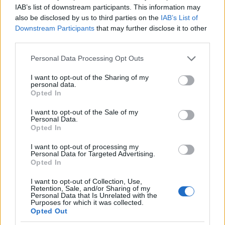
IAB’s list of downstream participants. This information may
also be disclosed by us to third parties on the
IAB’s List of
Downstream Participants
that may further disclose it to other
Huszti Kata nyerte az első Exatlon
third parties.
Hungaryt
Please note that this website/app uses one or more Google
Personal Data Processing Opt Outs
services and may gather and store information including but
not limited to your visit or usage behaviour. You may click to
I want to opt-out of the Sharing of my
personal data.
Az RTL új műsora olyan, mint a Donnie
grant or deny consent to Google and its third-party tags to
Opted In
Brasco, mínusz lövöldözés
use your data for below specified purposes in below Google
consent section.
I want to opt-out of the Sale of my
Personal Data.
Opted In
Szólj hozzá!
I want to opt-out of processing my
Personal Data for Targeted Advertising.
Opted In
A hozzászóláshoz be kell lépned!
I want to opt-out of Collection, Use,
Retention, Sale, and/or Sharing of my
Personal Data that Is Unrelated with the
Purposes for which it was collected.
Opted Out