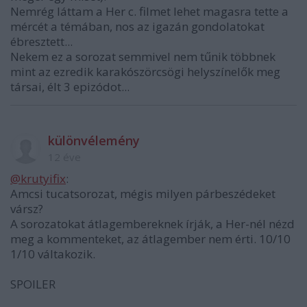
Nemrég láttam a Her c. filmet lehet magasra tette a
mércét a témában, nos az igazán gondolatokat
ébresztett...
Nekem ez a sorozat semmivel nem tűnik többnek
mint az ezredik karakószörcsögi helyszínelők meg
társai, élt 3 epizódot...
különvélemény
12 éve
@krutyifix
:
Amcsi tucatsorozat, mégis milyen párbeszédeket
vársz?
A sorozatokat átlagembereknek írják, a Her-nél nézd
meg a kommenteket, az átlagember nem érti. 10/10
1/10 váltakozik.
SPOILER