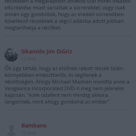
részekben a megalapított átívelős szál minél inkábbi
eltüntetése miatt variáltak a sorrenddel, vagy csak
simán úgy gondolták, hogy az eredeti sorrendben
következő részeknek a végül adásba adott jobban
megtarthatja a nézőket.
Sikamlós Jim DiGriz
12 éve
Ők úgy látták, hogy az elsőnek rakott részek talán
könnyebben emészthetők, és segítenek a
nézettségen. Ahogy Michael Madsen mondta anno a
Vengeance Incorporated DVD-n meg nem jelenése
kapcsán: "ezek odafent nem mindig akkora
lángelmék, mint ahogy gondolná az ember".
Bambano
12 éve