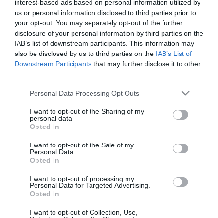
interest-based ads based on personal information utilized by
él majd egy szigeten, stb. Cowell a brit X-Factorban fog zsűrizni.
us or personal information disclosed to third parties prior to
your opt-out. You may separately opt-out of the further
disclosure of your personal information by third parties on the
IAB’s list of downstream participants. This information may
also be disclosed by us to third parties on the
IAB’s List of
Címkék:
usa
kasza
x-factor
Downstream Participants
that may further disclose it to other
third parties.
Please note that this website/app uses one or more Google
Personal Data Processing Opt Outs
services and may gather and store information including but
Ajánlott bejegyzések:
not limited to your visit or usage behaviour. You may click to
I want to opt-out of the Sharing of my
personal data.
grant or deny consent to Google and its third-party tags to
Opted In
use your data for below specified purposes in below Google
consent section.
I want to opt-out of the Sale of my
Folytatódik a zombivadászat
Personal Data.
Opted In
I want to opt-out of processing my
Personal Data for Targeted Advertising.
Mindenki megnyugodhat, még nem
Opted In
távozik Berényi Miki a Barátok Köztből
I want to opt-out of Collection, Use,