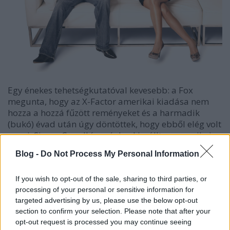
Egy énekes tehetségkutatóval kevesebb: a Fox
megunta, hogy az X-Factor amerikai kiadása nem
hozza a hozzá fűzött reményeket és a harmadik
(bukó) évad után úgy döntöttek, hogy ebből elég volt
ennyi. Simon Cowell így végleg kiszállt az amerikai
tévéből, hiszen már az American Idolban sem vesz
Blog -
Do Not Process My Personal Information
részt. Az X-Factor nem volt olcsó mulatság, viszont a
3. évadra csak 2,2-es ratinget tudott 18-49-ben, a
decemberi évadzáró nézettsége például 45
If you wish to opt-out of the sale, sharing to third parties, or
processing of your personal or sensitive information for
százalékkal volt alacsonyabb a második utolsó
targeted advertising by us, please use the below opt-out
epizódjánál.
A Foxnak így 3 órányi új programra van szüksége
section to confirm your selection. Please note that after your
ősszel, de a pilotberendeléseiket elnézve ezzel nem lesz túl nagy
opt-out request is processed you may continue seeing
probléma - jön az Utopia című reality, amiben 15 ember egy éven át