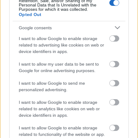
Retention, Sale, and/or Sharing of my
Personal Data that Is Unrelated with the
Purposes for which it was collected.
Amerikai legnagyobb
Opted Out
szupermarkethálózata is beszáll a
sorozatbizniszbe
Google consents
I want to allow Google to enable storage
related to advertising like cookies on web or
Huszti Kata nyerte az első Exatlon
device identifiers in apps.
Hungaryt
I want to allow my user data to be sent to
Google for online advertising purposes.
Az illegális letöltők is rácuppantak az új
I want to allow Google to send me
Trónok harca-évadra
personalized advertising.
I want to allow Google to enable storage
related to analytics like cookies on web or
device identifiers in apps.
Szólj hozzá!
I want to allow Google to enable storage
A hozzászóláshoz be kell lépned!
related to functionality of the website or app.