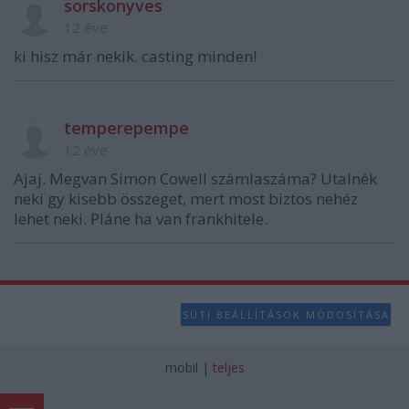
sorskonyves
12 éve
ki hisz már nekik. casting minden!
temperepempe
12 éve
Ajaj. Megvan Simon Cowell számlaszáma? Utalnék
neki gy kisebb összeget, mert most biztos nehéz
lehet neki. Pláne ha van frankhitele.
SÜTI BEÁLLÍTÁSOK MÓDOSÍTÁSA
mobil
|
teljes