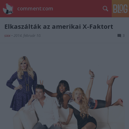
comment:com
Elkaszálták az amerikai X-Faktort
sixx
•
2014. február 10.
3