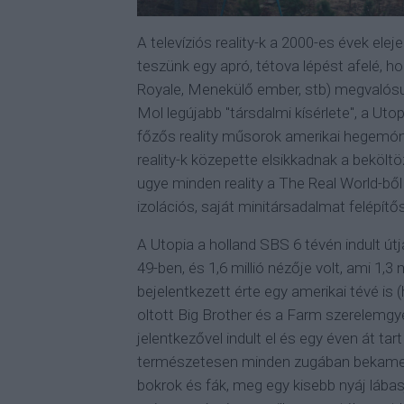
A televíziós reality-k a 2000-es évek ele
teszünk egy apró, tétova lépést afelé, h
Royale, Menekülő ember, stb) megvalósul
Mol legújabb "társdalmi kísérlete", a Utop
főzős reality műsorok amerikai hegemóni
reality-k közepette elsikkadnak a beköl
ugye minden reality a The Real World-ből
izolációs, saját minitársadalmat felépít
A Utopia a holland SBS 6 tévén indult útj
49-ben, és 1,6 millió nézője volt, ami 1,3
bejelentkezett érte egy amerikai tévé is 
oltott Big Brother és a Farm szerelem
jelentkezővel indult el és egy éven át tar
természetesen minden zugában bekamerázot
bokrok és fák, meg egy kisebb nyáj lábas