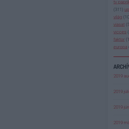
tv papri
(
311
)
up
világ
(
1
viasat
(
vicces
(
faktor
(
europa
ARCH
2019 au
2019 júl
2019 jún
2019 má