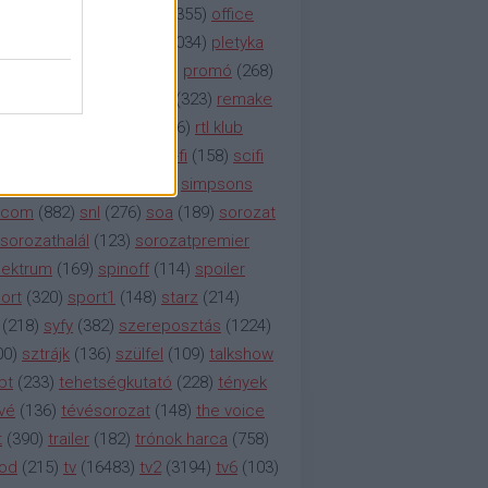
etflix
(
376
)
nézettség
(
1355
)
office
tt
(
159
)
per
(
208
)
pilot
(
1034
)
pletyka
litika
(
310
)
premier
(
135
)
promó
(
268
)
41
)
reality
(
1934
)
reklám
(
323
)
remake
tró
(
287
)
rtl
(
635
)
rtl ii
(
146
)
rtl klub
ajtóközlemény
(
116
)
sci-fi
(
158
)
scifi
 fi
(
533
)
showtime
(
794
)
simpsons
tcom
(
882
)
snl
(
276
)
soa
(
189
)
sorozat
sorozathalál
(
123
)
sorozatpremier
ektrum
(
169
)
spinoff
(
114
)
spoiler
ort
(
320
)
sport1
(
148
)
starz
(
214
)
(
218
)
syfy
(
382
)
szereposztás
(
1224
)
00
)
sztrájk
(
136
)
szülfel
(
109
)
talkshow
bt
(
233
)
tehetségkutató
(
228
)
tények
vé
(
136
)
tévésorozat
(
148
)
the voice
t
(
390
)
trailer
(
182
)
trónok harca
(
758
)
ood
(
215
)
tv
(
16483
)
tv2
(
3194
)
tv6
(
103
)