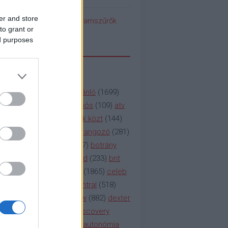
er and store
pedék benéz az Instagramszűrők
to grant or
ti rögvalóságba
ed purposes
SSZAVAK
a&e
(
133
)
abc
(
1958
)
ajánló
(
1699
)
(
112
)
amc
(
913
)
animációs
(
109
)
atv
n
(
531
)
baki
(
261
)
barátok közt
(
144
)
ág
(
130
)
bbc
(
403
)
beharangozó
(
281
)
(
314
)
blikk
(
338
)
bors
(
267
)
botrány
eaking
(
124
)
breaking bad
(
233
)
brit
sg
(
258
)
bulvár
(
995
)
cbs
(
1865
)
celeb
inemax
(
706
)
comedy central
(
518
)
58
)
csaj
(
177
)
csi
(
159
)
cw
(
882
)
dexter
(
247
)
discovery
(
249
)
discovery
(
111
)
doku
(
127
)
duna ii autonómia