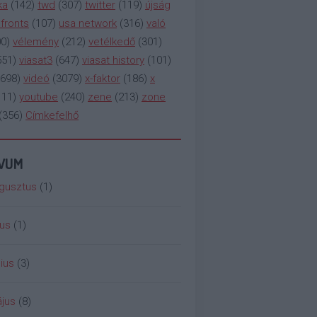
ka
(
142
)
twd
(
307
)
twitter
(
119
)
újság
fronts
(
107
)
usa network
(
316
)
való
00
)
vélemény
(
212
)
vetélkedő
(
301
)
551
)
viasat3
(
647
)
viasat history
(
101
)
698
)
videó
(
3079
)
x-faktor
(
186
)
x
111
)
youtube
(
240
)
zene
(
213
)
zone
(
356
)
Címkefelhő
ÍVUM
gusztus
(
1
)
ius
(
1
)
ius
(
3
)
jus
(
8
)