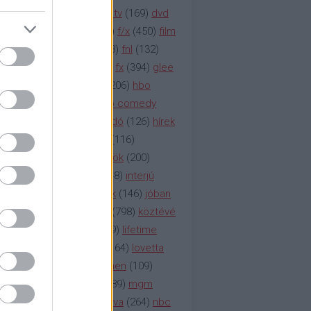
na televízió
(
1212
)
duna tv
(
169
)
dvd
őzetes
(
123
)
emmy
(
189
)
f/x
(
450
)
film
ilmmúzeum
(
903
)
film
(
338
)
fnl
(
132
)
1
)
fox
(
2048
)
fringe
(
163
)
fx
(
394
)
glee
ace klinika
(
173
)
gyász
(
206
)
hbo
HBO
(
107
)
hbo2
(
313
)
hbo comedy
imym
(
154
)
hír
(
2037
)
híradó
(
126
)
hírek
rtv
(
126
)
history channel
(
116
)
nd
(
123
)
horror
(
150
)
hősök
(
200
)
164
)
humor
(
140
)
idol
(
248
)
interjú
ternet
(
484
)
itv
(
122
)
játék
(
146
)
jóban
an
(
119
)
kasza
(
229
)
kép
(
798
)
köztévé
itika
(
618
)
lapszemle
(
169
)
lifetime
sta
(
178
)
lost
(
498
)
lóvé
(
164
)
lovetta
1
(
1692
)
m2
(
991
)
mad men
(
109
)
rádió
(
119
)
médiaipar
(
389
)
mgm
okka
(
142
)
mtv
(
1149
)
mtva
(
264
)
nbc