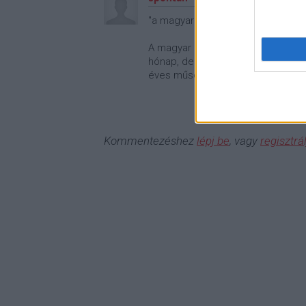
"a magyar tévék közül a TV2-t érde
A magyar piacra sok lenne egy eg
hónap, de azokba is belefásulnak 
éves műsorral? Nem hiszem, hogy 
Kommentezéshez
lépj be
, vagy
regisztrál