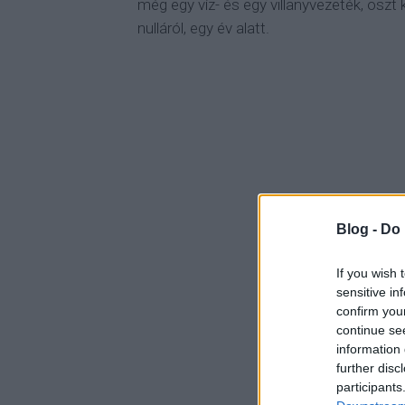
még egy víz- és egy villanyvezeték, oszt 
nulláról, egy év alatt.
Blog -
Do 
If you wish 
sensitive in
confirm you
continue se
information 
further disc
participants