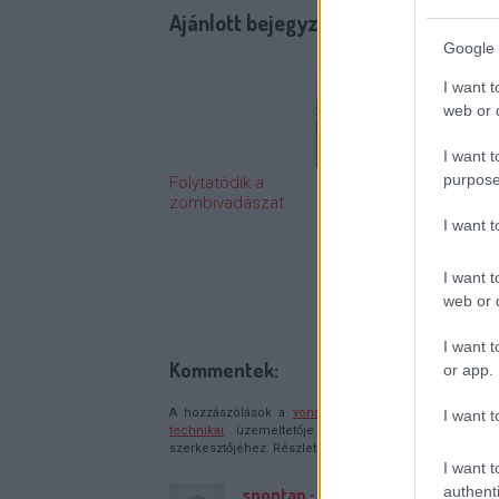
Ajánlott bejegyzések:
Google 
I want t
web or d
I want t
purpose
Folytatódik a
A monte-carlói
Amer
zombivadászat
tévéfesztivál
legn
mezőnye
szup
I want 
tűpontosan
is be
mutatja, hogyan
soro
I want t
változik a
web or d
nemzetközi
televíziózás
I want t
Kommentek:
or app.
A hozzászólások a
vonatkozó jogszabályok
értelmébe
I want t
technikai
üzemeltetője semmilyen felelősséget nem vá
szerkesztőjéhez. Részletek a
Felhasználási feltételekb
I want t
authenti
spontan
·
http://erdekessegek.i