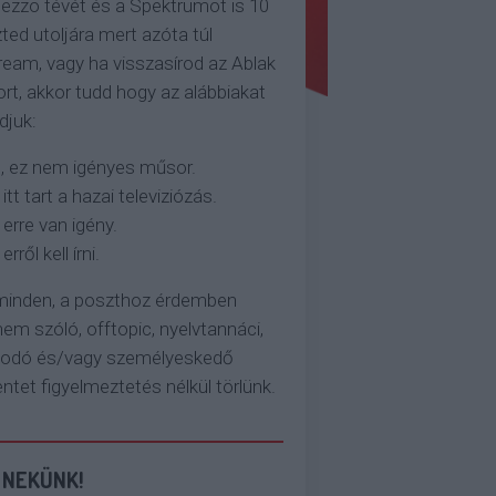
ezzo tévét és a Spektrumot is 10
ted utoljára mert azóta túl
eam, vagy ha visszasírod az Ablak
rt, akkor tudd hogy az alábbiakat
djuk:
, ez nem igényes műsor.
 itt tart a hazai televiziózás.
 erre van igény.
erről kell írni.
 minden, a poszthoz érdemben
em szóló, offtopic, nyelvtannáci,
kodó és/vagy személyeskedő
et figyelmeztetés nélkül törlünk.
 NEKÜNK!