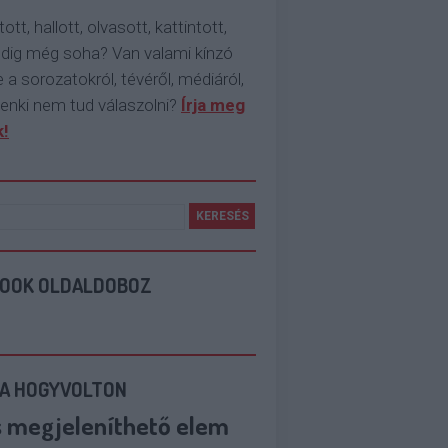
tott, hallott, olvasott, kattintott,
ddig még soha? Van valami kínzó
 a sorozatokról, tévéről, médiáról,
enki nem tud válaszolni?
Írja meg
!
BOOK OLDALDOBOZ
 A HOGYVOLTON
s megjeleníthető elem