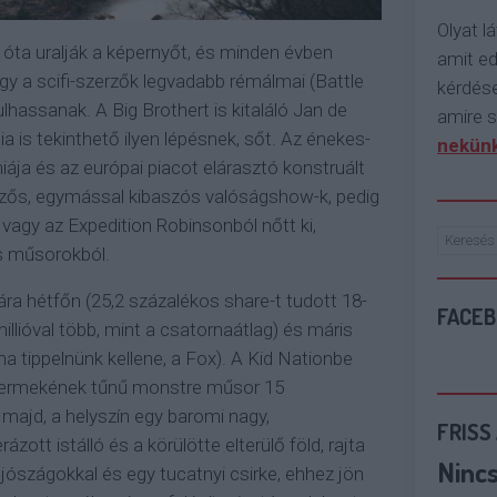
Olyat lá
je óta uralják a képernyőt, és minden évben
amit e
ogy a scifi-szerzők legvadabb rémálmai (Battle
kérdése
hassanak. A Big Brothert is kitaláló Jan de
amire s
ia is tekinthető ilyen lépésnek, sőt. Az énekes-
nekünk
ája és az európai piacot elárasztó konstruált
tözős, egymással kibaszós valóságshow-k, pedig
 vagy az Expedition Robinsonból nőtt ki,
ős műsorokból.
ára hétfőn (25,2 százalékos share-t tudott 18-
FACE
 millióval több, mint a csatornaátlag) és máris
(ha tippelnünk kellene, a Fox). A Kid Nationbe
gyermekének tűnű monstre műsor 15
t majd, a helyszín egy baromi nagy,
FRISS
t istálló és a körülötte elterülő föld, rajta
Ninc
jószágokkal és egy tucatnyi csirke, ehhez jön