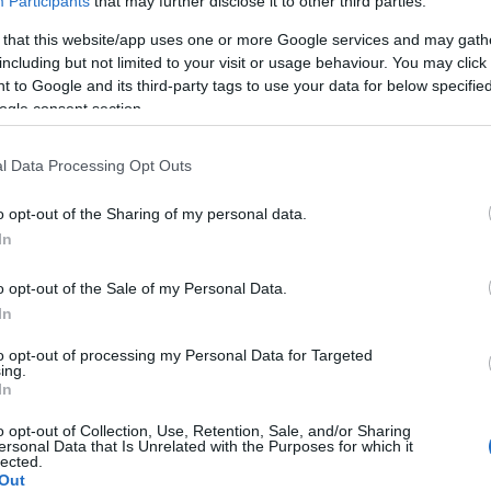
Participants
that may further disclose it to other third parties.
 that this website/app uses one or more Google services and may gath
ékos távozik, de a helyére érkezik egy új
A Pum
including but not limited to your visit or usage behaviour. You may click 
mögöt
ilágtól teljesen, mert kapnak egy telefont és
 to Google and its third-party tags to use your data for below specifi
ontos dolgokra - például wc-csészére, vagy
ogle consent section.
en az istállóban. Az előzetesben többször is
KULC
lyok és törvények, de abban majdhogynem
l Data Processing Opt Outs
ap jelentkező és a neten folyamatosan
24
(
312
)
o opt-out of the Sharing of my personal data.
apoccsal indulna meg a szomszéd felé, menten
amazon
In
sági ember.
(
217
)
ax
baroms
o opt-out of the Sale of my Personal Data.
lnem kellene, a magyar tévék közül a TV2-t
beszól
In
(
320
)
br
to opt-out of processing my Personal Data for Targeted
(
512
)
b
ing.
In
(
108
)
c
IA
cool
(
3
o opt-out of Collection, Use, Retention, Sale, and/or Sharing
ersonal Data that Is Unrelated with the Purposes for which it
(
237
)
díj
lected.
Out
channel