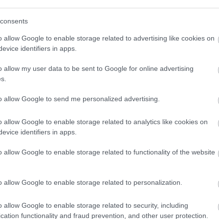
(
111
)
du
consents
(
302
)
el
(
598
)
f
o allow Google to enable storage related to advertising like cookies on
foci
(
17
evice identifiers in apps.
(
227
)
gr
o allow my user data to be sent to Google for online advertising
(
2971
)
s.
ikai
Egy zombi
Az illegális
(
125
)
h
agyobb
mindent
letöltők is
ermarkethálózata
megváltoztat?
rácuppantak az
(
288
)
hí
to allow Google to send me personalized advertising.
száll a
új Trónok harca-
homela
zatbizniszbe
évadra
o allow Google to enable storage related to analytics like cookies on
house
(
evice identifiers in apps.
(
540
)
in
rosszb
o allow Google to enable storage related to functionality of the website
(
140
)
kr
(
152
)
li
n felhasználói tartalomnak minősülnek, értük a
szolgáltatás
o allow Google to enable storage related to personalization.
(
140
)
m
llal, azokat nem ellenőrzi. Kifogás esetén forduljon a blog
en
és az
adatvédelmi tájékoztatóban
.
magyar 
o allow Google to enable storage related to security, including
(
230
)
m
cation functionality and fraud prevention, and other user protection.
nfo
2014.01.10. 14:45:15