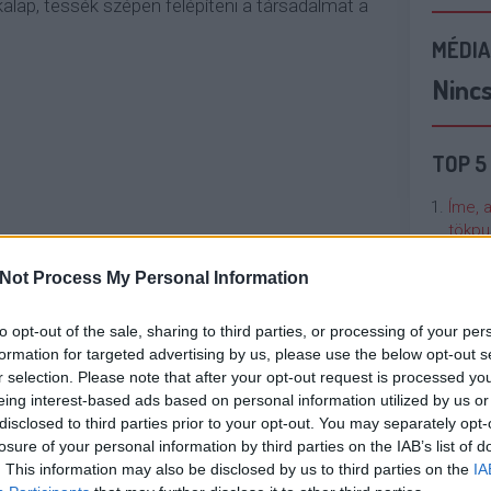
kalap, tessék szépen felépíteni a társadalmat a
MÉDIA
Ninc
TOP 5
Íme, 
tökpu
Not Process My Personal Information
Talán
Való V
to opt-out of the sale, sharing to third parties, or processing of your per
formation for targeted advertising by us, please use the below opt-out s
Cicci
r selection. Please note that after your opt-out request is processed y
kenta
eing interest-based ads based on personal information utilized by us or
disclosed to third parties prior to your opt-out. You may separately opt-
losure of your personal information by third parties on the IAB’s list of
Nézze
. This information may also be disclosed by us to third parties on the
IA
nálunk