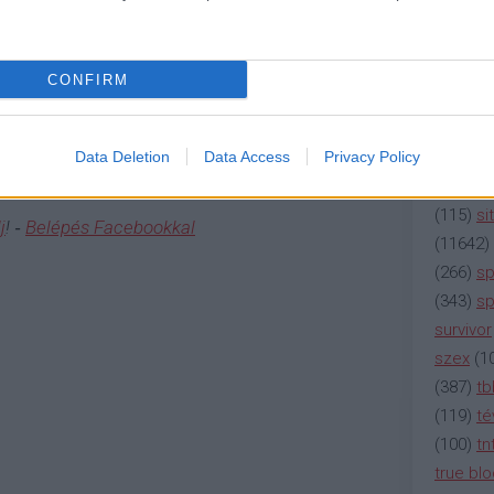
(
2137
)
n
kelheti"
(
195
)
or
(
325
)
po
y éven át futó műsor. A VV meg a többi csak pár
CONFIRM
a nézők és a játékosok a végére. Mi lenne egy
rádió
(
3
kitartana az érdeklődés, még új játékosokkal sem.
(
225
)
re
(
2212
)
s
Data Deletion
Data Access
Privacy Policy
Válasz erre
(
207
)
sci
(
115
)
si
j
! ‐
Belépés Facebookkal
(
11642
)
(
266
)
sp
(
343
)
sp
survivor
szex
(
1
(
387
)
tb
(
119
)
té
(
100
)
tn
true bl