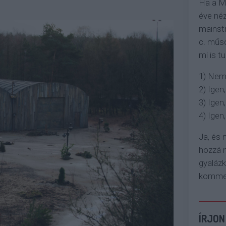
Ha a M
éve néz
mainstr
c. műso
mi is tu
1) Nem
2) Igen,
3) Igen,
4) Igen, 
Ja, és
hozzá n
gyaláz
komment
ÍRJON