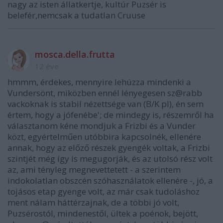
nagy az isten állatkertje, kultúr Puzsér is
belefér,nemcsak a tudatlan Cruuse
mosca.della.frutta
12 éve
hmmm, érdekes, mennyire lehúzza mindenki a
Vundersönt, miközben ennél lényegesen sz@rabb
vackoknak is stabil nézettsége van (B/K pl), én sem
értem, hogy a jófenébe'; de mindegy is, részemről ha
választanom kéne mondjuk a Frizbi és a Vunder
közt, egyértelműen utóbbira kapcsolnék, ellenére
annak, hogy az előző részek gyengék voltak, a Frizbi
szintjét még így is megugorják, és az utolsó rész volt
az, ami tényleg megnevettetett - a szerintem
indokolatlan obszcén szóhasználatok ellenére -, jó, a
tojásos etap gyenge volt, az már csak tudoláshoz
ment nálam háttérzajnak, de a többi jó volt,
Puzsérostól, mindenestől, ültek a poénok, bejött,