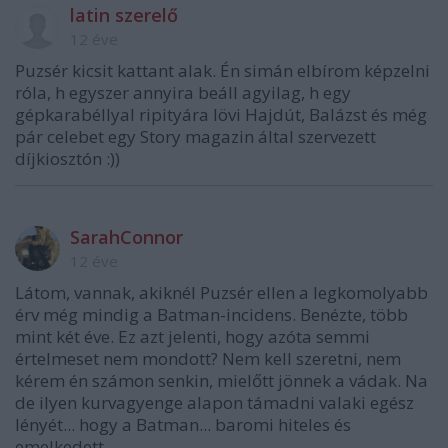
latin szerelő
12 éve
Puzsér kicsit kattant alak. Én simán elbírom képzelni
róla, h egyszer annyira beáll agyilag, h egy
gépkarabéllyal ripityára lövi Hajdút, Balázst és még
pár celebet egy Story magazin által szervezett
díjkiosztón :))
SarahConnor
12 éve
Látom, vannak, akiknél Puzsér ellen a legkomolyabb
érv még mindig a Batman-incidens. Benézte, több
mint két éve. Ez azt jelenti, hogy azóta semmi
értelmeset nem mondott? Nem kell szeretni, nem
kérem én számon senkin, mielőtt jönnek a vádak. Na
de ilyen kurvagyenge alapon támadni valaki egész
lényét... hogy a Batman... baromi hiteles és
emelkedett.