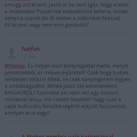
amugy azt érzem, javíts ki ha nem igaz, hogy ezeket
a műsorokat Puzsérnak bojkottálnia kellene, hiszen
annyira szarok (és ős ezeket a műsrokat fikázza)
Jól érzem, vagy nem erre gondolsz?
funfun
12 éve
@Peetee
: És milyen bort kortyolgattál mellé, melyik
pincészetből, és milyen évjáratút? Csak hogy tudjak
rendesen rókázni tőled, ne csak hányingerem legyen
a sznobságodtól. Minek jössz ide kommentelni
MAGADRÓL? Szerinted aki nem néz egy műsort,
mindenki leírja, mit csinált helyette? Vagy csak a
saját kulturális fensőbbségétől elájuló faszjancsik,
amilyen te is vagy?
A Mehet gombra való kattintással