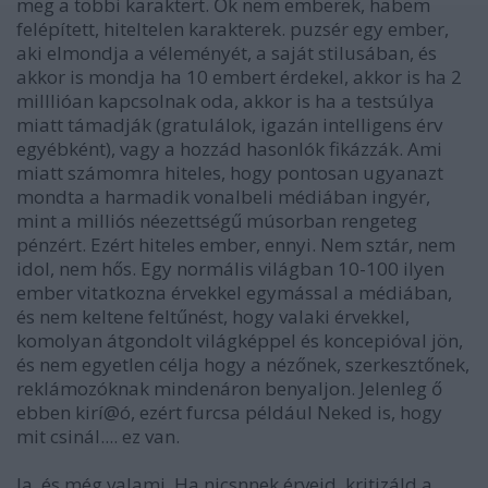
meg a többi karaktert. Ők nem emberek, habem
felépített, hiteltelen karakterek. puzsér egy ember,
aki elmondja a véleményét, a saját stilusában, és
akkor is mondja ha 10 embert érdekel, akkor is ha 2
milllióan kapcsolnak oda, akkor is ha a testsúlya
miatt támadják (gratulálok, igazán intelligens érv
egyébként), vagy a hozzád hasonlók fikázzák. Ami
miatt számomra hiteles, hogy pontosan ugyanazt
mondta a harmadik vonalbeli médiában ingyér,
mint a milliós néezettségű músorban rengeteg
pénzért. Ezért hiteles ember, ennyi. Nem sztár, nem
idol, nem hős. Egy normális világban 10-100 ilyen
ember vitatkozna érvekkel egymással a médiában,
és nem keltene feltűnést, hogy valaki érvekkel,
komolyan átgondolt világképpel és koncepióval jön,
és nem egyetlen célja hogy a nézőnek, szerkesztőnek,
reklámozóknak mindenáron benyaljon. Jelenleg ő
ebben kirí@ó, ezért furcsa például Neked is, hogy
mit csinál.... ez van.
Ja, és még valami. Ha nicsnnek érveid, kritizáld a