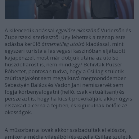
A kilencedik adással
egyelőre elköszönő
Vudersőn és
Zuperszexi szerkesztői úgy lehettek a tegnap este
adásba kerülő
átmenetileg utolsó
kiadással, mint
egyszeri turista a las vegasi kaszinóban eljátszott
kajapénzzel, most már dobjuk utána az utolsó
húszdollárost is, nem mindegy? Behívták Puzsér
Róbertet, pontosan tudva, hogy a Csillag születik
zsűritagjaként sem megalkuvó megmondóember
Sebestyén Balázs és Vadon Jani nemiszervét sem
fogja körbenyalogatni (helló, csak virtuálisan!) és
persze azt is, hogy ha kicsit provokálják, akkor úgyis
elszakad a cérna a fejiben, és kigurulnak belőle az
okosságok.
A műsorban a lovak akkor szabadultak el először,
amikor a média világából (és ezzel a Csillag születik