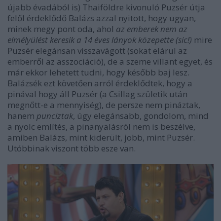
újabb évadából is) Thaiföldre kivonuló Puzsér útja
felől érdeklődő Balázs azzal nyitott, hogy ugyan,
minek megy pont oda, ahol
az emberek nem az
elmélyülést keresik a 14 éves lányok közepette (sic!)
mire
Puzsér elegánsan visszavágott (sokat elárul az
emberről az asszociáció), de a szeme villant egyet, és
már ekkor lehetett tudni, hogy később baj lesz.
Balázsék ezt követően arról érdeklődtek, hogy a
pinával hogy áll Puzsér (a Csillag születik után
megnőtt-e a mennyiség), de persze nem pináztak,
hanem
punciztak
, úgy elegánsabb, gondolom, mind
a nyolc említés, a pinanyalásról nem is beszélve,
amiben Balázs, mint kiderült, jobb, mint Puzsér.
Utóbbinak viszont több esze van.