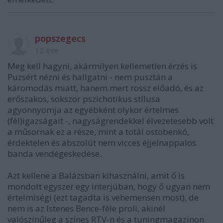
popszegecs
12 éve
Meg kell hagyni, akármilyen kellemetlen érzés is
Puzsért nézni és hallgatni - nem pusztán a
káromodás miatt, hanem mert rossz előadó, és az
erőszakos, sokszor pszichotikus stílusa
agyonnyomja az egyébként olykor értelmes
(fél)igazságait -, nagyságrendekkel élvezetesebb volt
a műsornak ez a része, mint a totál ostobenkó,
érdektelen és abszolút nem vicces éjjelnappalos
banda vendégeskedése.
Azt kellene a Balázsban kihasználni, amit ő is
mondott egyszer egy interjúban, hogy ő ugyan nem
értelmiségi (ezt tagadta is vehemensen most), de
nem is az Istenes Bence-féle proli, akinél
valószínűleg a színes RTV-n és a tuningmagazinon