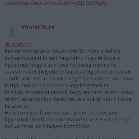
www.youtube.com/watch?v=y6jb0cOYqAI
.
WinterMute
12 éve
@Leadfoot
:
Puzsér szerint az a helyes attitűd, hogy a média
nyilvánosságát ki kell használni, hogy felhívja a
figyelmet, hogy a sok üres hülyeség mennyire
szánalmas és helyette értelmes dolgokról szóljanak
a műsorok. Azt az "értelmiségi" hozzáállást károsnak
tartja, amikor az emberek legyintgetnek és
felsőbbrendűen kijelentik, hogy én nem nézem, nincs
tévém, elkapcsolok, hadd nézze a sok primitív hülye,
ha akarja.
Ha bármilyen fórumot kap, akkor ott hevesen,
figyelemfelkeltő módon tiltakozni kell és véleményt
nyilvánítani, ez a helyes hozzáállás.