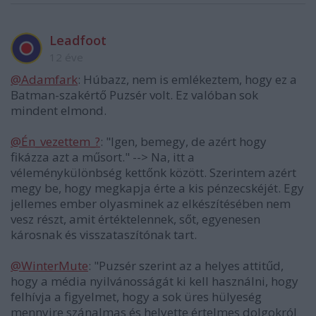
Leadfoot
12 éve
@Adamfark
: Húbazz, nem is emlékeztem, hogy ez a
Batman-szakértő Puzsér volt. Ez valóban sok
mindent elmond.
@Én_vezettem_?
: "Igen, bemegy, de azért hogy
fikázza azt a műsort." --> Na, itt a
véleménykülönbség kettőnk között. Szerintem azért
megy be, hogy megkapja érte a kis pénzecskéjét. Egy
jellemes ember olyasminek az elkészítésében nem
vesz részt, amit értéktelennek, sőt, egyenesen
károsnak és visszataszítónak tart.
@WinterMute
: "Puzsér szerint az a helyes attitűd,
hogy a média nyilvánosságát ki kell használni, hogy
felhívja a figyelmet, hogy a sok üres hülyeség
mennyire szánalmas és helyette értelmes dolgokról