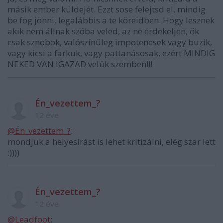
másik ember küldejét. Ezzt sose felejtsd el, mindig
be fog jönni, legalábbis a te köreidben. Hogy lesznek
akik nem állnak szóba veled, az ne érdekeljen, ők
csak sznobok, valószínüleg impotenesek vagy buzik,
vagy kicsi a farkuk, vagy pattanásosak, ezért MINDIG
NEKED VAN IGAZAD velük szemben!!!
Én_vezettem_?
12 éve
@Én_vezettem_?
:
mondjuk a helyesírást is lehet kritizálni, elég szar lett
:))))
Én_vezettem_?
12 éve
@Leadfoot
: