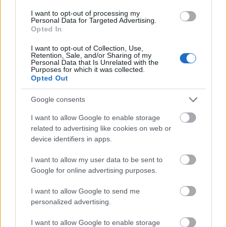
vitaygeorgina
I want to opt-out of processing my
Personal Data for Targeted Advertising.
12 éve
Opted In
@Adamfark
: Én nem szeretnék egy olyan világban
I want to opt-out of Collection, Use,
élni, ahol egy ember egyszer hülye volt, és aztán az a
Retention, Sale, and/or Sharing of my
Personal Data that Is Unrelated with the
hülyeség egész további életében mindent elmond
Purposes for which it was collected.
róla.
Opted Out
Google consents
Én_vezettem_?
I want to allow Google to enable storage
12 éve
related to advertising like cookies on web or
device identifiers in apps.
@Capt. Hindsight
: "Kár védeni a hájas puzsit, ez nem
megmondóember, vagy kritikus, csak egy
I want to allow my user data to be sent to
szánalmas, kisebbségi komplexusos senkiházi, aki 5
Google for online advertising purposes.
perc hírnévért bármit bevállal. Egy közepesen
tájékozott embernek nincs szüksége rá, hogy ez az
I want to allow Google to send me
elfajzott roncs "felnyissa a szemét", mert triviális
personalized advertising.
dolgokat brekeg. Nem tudom Freudnak volt-e hozzá
hasonló páciense, de az esztelen dühe arra enged
I want to allow Google to enable storage