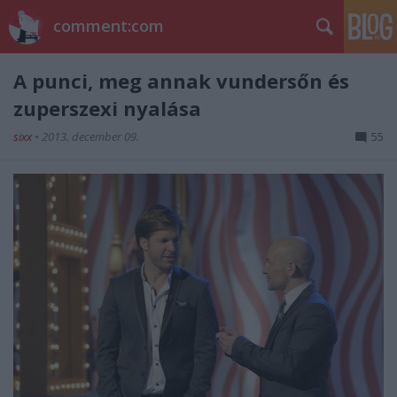
comment:com
A punci, meg annak vundersőn és
zuperszexi nyalása
sixx
•
2013. december 09.
55