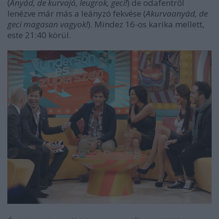
(
Anyád, de kurvajó, leugrok, geci!
) de odafentről
lenézve már más a leányzó fekvése (
Akurvaanyád, de
geci magasan vagyok!
). Mindez 16-os karika mellett,
este 21:40 körül.