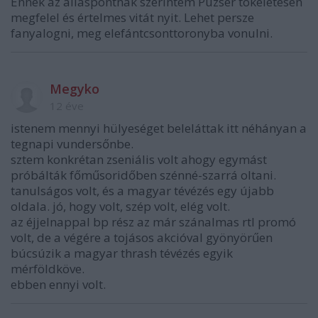
Ennek az álláspontnak szerintem Puzsér tökéletesen
megfelel és értelmes vitát nyit. Lehet persze
fanyalogni, meg elefántcsonttoronyba vonulni.
Megyko
12 éve
istenem mennyi hülyeséget beleláttak itt néhányan a
tegnapi vundersőnbe.
sztem konkrétan zseniális volt ahogy egymást
próbálták főműsoridőben szénné-szarrá oltani.
tanulságos volt, és a magyar tévézés egy újabb
oldala. jó, hogy volt, szép volt, elég volt.
az éjjelnappal bp rész az már szánalmas rtl promó
volt, de a végére a tojásos akcióval gyönyörűen
búcsúzik a magyar thrash tévézés egyik
mérföldköve.
ebben ennyi volt.