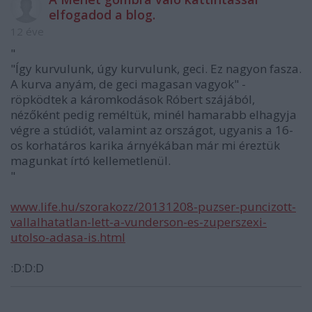
elfogadod a blog.
12 éve
"
"Így kurvulunk, úgy kurvulunk, geci. Ez nagyon fasza.
A kurva anyám, de geci magasan vagyok" -
röpködtek a káromkodások Róbert szájából,
nézőként pedig reméltük, minél hamarabb elhagyja
végre a stúdiót, valamint az országot, ugyanis a 16-
os korhatáros karika árnyékában már mi éreztük
magunkat írtó kellemetlenül.
"
www.life.hu/szorakozz/20131208-puzser-puncizott-
vallalhatatlan-lett-a-vunderson-es-zuperszexi-
utolso-adasa-is.html
:D:D:D