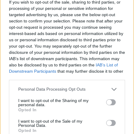
nincs ellentmondásban semmivel amit mondott.
If you wish to opt-out of the sale, sharing to third parties, or
Sikerült bekerülnie, és bentről kritizálni, ez valóban
processing of your personal or sensitive information for
hatalmas, vártalan, és hihetetlen dolog, nehézt ezt
targeted advertising by us, please use the below opt-out
elismerni, jkönnyebb ráfogni hogy eladta magát, de
section to confirm your selection. Please note that after your
én továbbra se látom, miért adta el volna magát.
opt-out request is processed you may continue seeing
Persze lehet hogy nicns igazam, de én semmivel nem
interest-based ads based on personal information utilized by
látom alátámasztva ezt az eladásos vádat, miközben
us or personal information disclosed to third parties prior to
hihetetlen módon felhasználta a médiát, nagyon
your opt-out. You may separately opt-out of the further
sikeresen, a média szar működésének kritizálására.
disclosure of your personal information by third parties on the
És ez szeirntem jópofa dolog, el kell ismerni, ha ezért
IAB’s list of downstream participants. This information may
also be disclosed by us to third parties on the
IAB’s List of
maga a kritizált még fizet is neki, akkor még
Downstream Participants
that may further disclose it to other
nagyobb arc :)
third parties.
Please note that this website/app uses one or more Google
Personal Data Processing Opt Outs
services and may gather and store information including but
A Mehet gombra való kattintással
not limited to your visit or usage behaviour. You may click to
I want to opt-out of the Sharing of my
elfogadod a blog.
personal data.
grant or deny consent to Google and its third-party tags to
12 éve
Opted In
use your data for below specified purposes in below Google
@nordsee
: ja, télleg... kösz
consent section.
I want to opt-out of the Sale of my
Personal Data.
Opted In