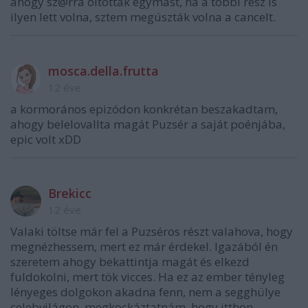
ahogy sz@rrá oltották egymást, ha a többi rész is
ilyen lett volna, sztem megúszták volna a cancelt.
mosca.della.frutta
12 éve
a kormorános epizódon konkrétan beszakadtam,
ahogy belelovallta magát Puzsér a saját poénjába,
epic volt xDD
Brekicc
12 éve
Valaki töltse már fel a Puzséros részt valahova, hogy
megnézhessem, mert ez már érdekel. Igazából én
szeretem ahogy bekattintja magát és elkezd
fuldokolni, mert tök vicces. Ha ez az ember tényleg
lényeges dolgokon akadna fenn, nem a segghülye
celebvilágon, megkockáztatnám, hogy itthon