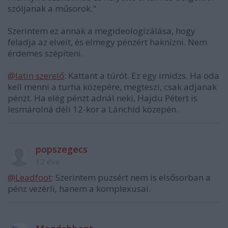
szóljanak a műsorok."
Szerintem ez annak a megideologizálása, hogy
feladja az elveit, és elmegy pénzért haknizni. Nem
érdemes szépíteni.
@latin szerelő
: Kattant a túrót. Ez egy imidzs. Ha oda
kell menni a turha közepére, megteszi, csak adjanak
pénzt. Ha elég pénzt adnál neki, Hajdu Pétert is
lesmárolná déli 12-kor a Lánchíd közepén.
popszegecs
12 éve
@Leadfoot
: Szerintem puzsért nem is elsősorban a
pénz vezérli, hanem a komplexusai.