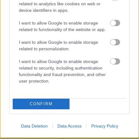
következtetni, hogy nagyon utálja magát meg azt a
related to analytics like cookies on web or
kis csöppséget. XD"
device identifiers in apps.
I want to allow Google to enable storage
Fúú,azért a hozzászólsod stílusa nem túl pozitív
related to functionality of the website or app.
képet fest rólad...
I want to allow Google to enable storage
a tartlomra reagálv: valóban kér védeni puzsér,
related to personalization.
egyrészt nincs rászorulva, másrészt 1 km magasról
leszarja ki mit gondol róla, ha nem így lenne nem
I want to allow Google to enable storage
mondana ilyan dolgokat milliós nézettségű
related to security, including authentication
műsorban.
functionality and fraud prevention, and other
user protection.
Én egyébként nagyon szeretm puzsért, de nem a
csillagszületik miatt (azt nem néztem, mert nincs
tévém), hanem a 2004-2009 közötti munkássága
CONFIRM
miatt. Egyszerűen egyetértek azzal amit mond.
Engem lepett meg a legjobban, hogy valaki aki
ennyire elüt a magyar média többségét alkotü
senkiktől akár 5 perc műsoridőt kap a fősodrú
Data Deletion
Data Access
Privacy Policy
médiában. Védeni Győzikét kell, Mónikát, Balázst