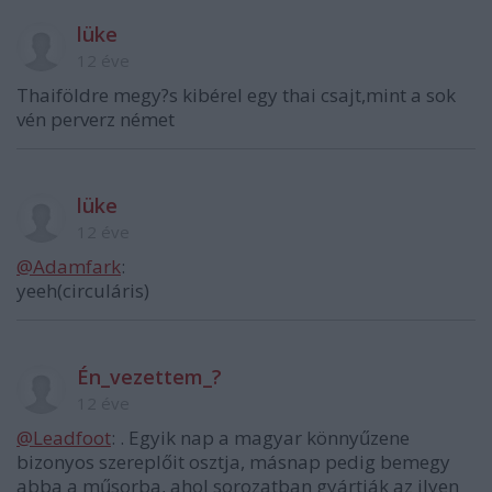
lüke
12 éve
Thaiföldre megy?s kibérel egy thai csajt,mint a sok
vén perverz német
lüke
12 éve
@Adamfark
:
yeeh(circuláris)
Én_vezettem_?
12 éve
@Leadfoot
: . Egyik nap a magyar könnyűzene
bizonyos szereplőit osztja, másnap pedig bemegy
abba a műsorba, ahol sorozatban gyártják az ilyen