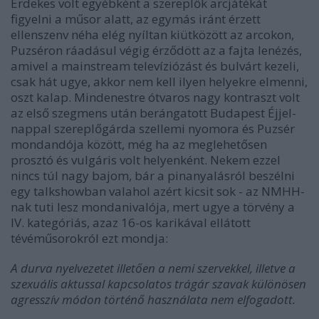
Érdekes volt egyébként a szereplők arcjátékát
figyelni a műsor alatt, az egymás iránt érzett
ellenszenv néha elég nyíltan kiütközött az arcokon,
Puzséron ráadásul végig érződött az a fajta lenézés,
amivel a mainstream televíziózást és bulvárt kezeli,
csak hát ugye, akkor nem kell ilyen helyekre elmenni,
oszt kalap. Mindenestre ótvaros nagy kontraszt volt
az első szegmens után berángatott Budapest Éjjel-
nappal szereplőgárda szellemi nyomora és Puzsér
mondandója között, még ha az meglehetősen
prosztó és vulgáris volt helyenként. Nekem ezzel
nincs túl nagy bajom, bár a pinanyalásról beszélni
egy talkshowban valahol azért kicsit sok - az NMHH-
nak tuti lesz mondanivalója, mert ugye a törvény a
IV. kategóriás, azaz 16-os karikával ellátott
tévéműsorokról ezt mondja:
A durva nyelvezetet illetően a nemi szervekkel, illetve a
szexuális aktussal kapcsolatos trágár szavak különösen
agresszív módon történő használata nem elfogadott.