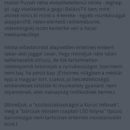
Habár Puzsér néha elviselhetetlenül idióta - tegnap
pl. úgy viselkedett a gagyi BalázsTV-ben, mint
akinek nincs ki mind a 4 kereke - egyéb munkásságai
alapján (FB, neten elérhető rádióműsorok,
videoblogok) lazán kenterbe veri a hazai
médiamezőnyt.
Idióta előadásmód alapvetően értelmes embert
takar-akit joggal zavar, hogy mondjuk nála talán
kellemesebb stílusú, de tök tartalmatlan
celebnyomik bitorolják a nyilvánosságot. Szerintem
nem baj, ha pénzt kap. (Értelmes világban a médiát
épp a magyar-tört. szakos, jó beszédkészségű
embereknek találták ki munkahely gyanánt, nem
olyanoknak, akik manapság trollkodnak benne.)
(Mondjuk, a "szólásszabadságot a Kuruc Infónak",
meg a "bárcsak minden csapból LSD folyna" típusú
baromságai nem tartoznak értelmes mondanivalói
közé.)