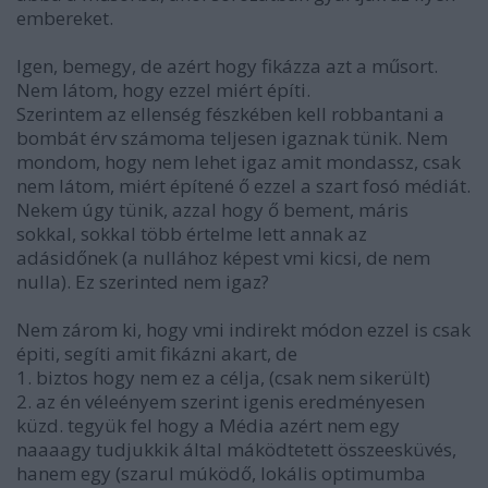
embereket.
Igen, bemegy, de azért hogy fikázza azt a műsort.
Nem látom, hogy ezzel miért építi.
Szerintem az ellenség fészkében kell robbantani a
bombát érv számoma teljesen igaznak tünik. Nem
mondom, hogy nem lehet igaz amit mondassz, csak
nem látom, miért építené ő ezzel a szart fosó médiát.
Nekem úgy tünik, azzal hogy ő bement, máris
sokkal, sokkal több értelme lett annak az
adásidőnek (a nullához képest vmi kicsi, de nem
nulla). Ez szerinted nem igaz?
Nem zárom ki, hogy vmi indirekt módon ezzel is csak
épiti, segíti amit fikázni akart, de
1. biztos hogy nem ez a célja, (csak nem sikerült)
2. az én véleényem szerint igenis eredményesen
küzd. tegyük fel hogy a Média azért nem egy
naaaagy tudjukkik által máködtetett összeesküvés,
hanem egy (szarul múködő, lokális optimumba