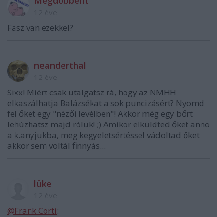
Megdobbent
12 éve
Fasz van ezekkel?
neanderthal
12 éve
Sixx! Miért csak utalgatsz rá, hogy az NMHH
elkaszálhatja Balázsékat a sok puncizásért? Nyomd
fel őket egy "nézői levélben"! Akkor még egy bőrt
lehúzhatsz majd róluk! ;) Amikor elküldted őket anno
a k.anyjukba, meg kegyeletsértéssel vádoltad őket
akkor sem voltál finnyás...
lüke
12 éve
@Frank Corti
: