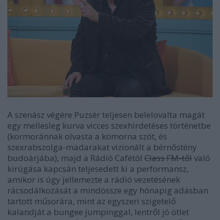
A szenász végére Puzsér teljesen belelovalta magát
egy mellesleg kurva vicces szexhirdetéses történetbe
(kormoránnak olvasta a komorna szót, és
szexrabszolga-madarakat vizionált a bérnőstény
budoárjába), majd a Rádió Cafétól
Class FM-től
való
kirúgása kapcsán teljesedett ki a performansz,
amikor is úgy jellemezte a rádió vezetésének
rácsodálkozását a mindössze egy hónapig adásban
tartott műsorára, mint az egyszeri szigetelő
kalandját a bungee jumpinggal, lentről jó ötlet