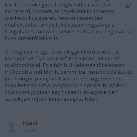
kívül nem sok egyéb foroghatott a családban... ő egy
gyors eszű, olvasott, és egyébként kellemesen
szarkasztikus gyerek, nem különösebben
intellektuális - ámde tökéletesen megtalálja a
hangot ábel anitával és erdei zsolttal, és még akár az
ilyen puzsérfélékkel is.
A "meghívunk egy rakás eléggé eltérő embert a
kanapéra és ökörködünk"-koncepciót kellene itt
továbbcsinálni. Ez a házibuli-jelenség tökéletesen
működött a múltkor is, semmi baj nem volt Balázs és
Jani vihogós poénjaival sem, a néző úgy érezhette,
hogy beleszaladt a konyhában a spicces brigádba,
odahúzott gyorsan egy hokedlit, és egyszerűen
szórakozik rajtuk. Ennyi az egész titka.
TGabi
12 éve