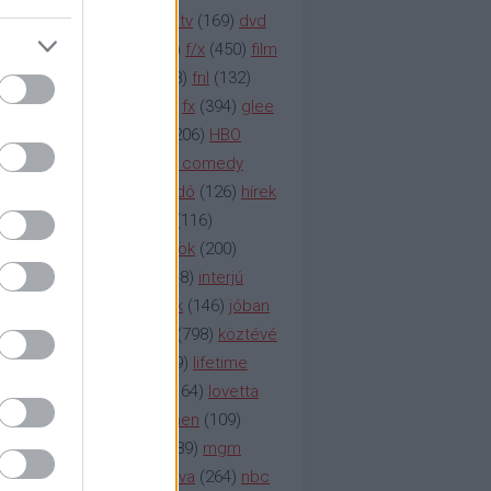
na televízió
(
1212
)
duna tv
(
169
)
dvd
őzetes
(
123
)
emmy
(
189
)
f/x
(
450
)
film
ilmmúzeum
(
903
)
film
(
338
)
fnl
(
132
)
1
)
fox
(
2048
)
fringe
(
163
)
fx
(
394
)
glee
ace klinika
(
173
)
gyász
(
206
)
HBO
bo
(
2971
)
hbo2
(
313
)
hbo comedy
imym
(
154
)
hír
(
2037
)
híradó
(
126
)
hírek
rtv
(
126
)
history channel
(
116
)
nd
(
123
)
horror
(
150
)
hősök
(
200
)
164
)
humor
(
140
)
idol
(
248
)
interjú
ternet
(
484
)
itv
(
122
)
játék
(
146
)
jóban
an
(
119
)
kasza
(
229
)
kép
(
798
)
köztévé
itika
(
618
)
lapszemle
(
169
)
lifetime
sta
(
178
)
lost
(
498
)
lóvé
(
164
)
lovetta
1
(
1692
)
m2
(
991
)
mad men
(
109
)
rádió
(
119
)
médiaipar
(
389
)
mgm
okka
(
142
)
mtv
(
1149
)
mtva
(
264
)
nbc