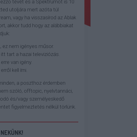
ezzo tévét és a Spektrumot is 10
ted utoljára mert azóta túl
eam, vagy ha visszasírod az Ablak
rt, akkor tudd hogy az alábbiakat
djuk:
, ez nem igényes műsor.
 itt tart a hazai televiziózás.
 erre van igény.
erről kell írni.
 minden, a poszthoz érdemben
em szóló, offtopic, nyelvtannáci,
kodó és/vagy személyeskedő
et figyelmeztetés nélkül törlünk.
 NEKÜNK!