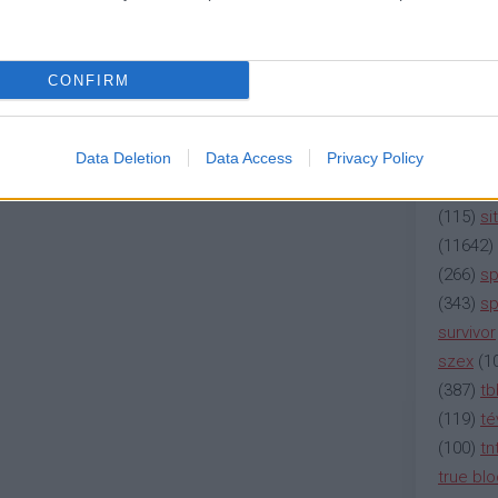
(
2137
)
n
j
! ‐
Belépés Facebookkal
(
195
)
or
(
325
)
po
CONFIRM
rádió
(
3
(
225
)
re
(
2212
)
s
Data Deletion
Data Access
Privacy Policy
(
207
)
sci
(
115
)
si
(
11642
)
(
266
)
sp
(
343
)
sp
survivor
szex
(
1
(
387
)
tb
(
119
)
té
(
100
)
tn
true bl