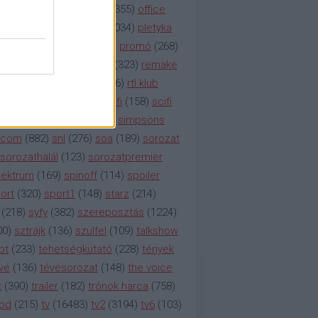
etflix
(
376
)
nézettség
(
1355
)
office
tt
(
159
)
per
(
208
)
pilot
(
1034
)
pletyka
litika
(
310
)
premier
(
135
)
promó
(
268
)
41
)
reality
(
1934
)
reklám
(
323
)
remake
tró
(
287
)
rtl
(
635
)
rtl ii
(
146
)
rtl klub
ajtóközlemény
(
116
)
sci-fi
(
158
)
scifi
 fi
(
533
)
showtime
(
794
)
simpsons
tcom
(
882
)
snl
(
276
)
soa
(
189
)
sorozat
sorozathalál
(
123
)
sorozatpremier
ektrum
(
169
)
spinoff
(
114
)
spoiler
ort
(
320
)
sport1
(
148
)
starz
(
214
)
(
218
)
syfy
(
382
)
szereposztás
(
1224
)
00
)
sztrájk
(
136
)
szülfel
(
109
)
talkshow
bt
(
233
)
tehetségkutató
(
228
)
tények
vé
(
136
)
tévésorozat
(
148
)
the voice
t
(
390
)
trailer
(
182
)
trónok harca
(
758
)
ood
(
215
)
tv
(
16483
)
tv2
(
3194
)
tv6
(
103
)