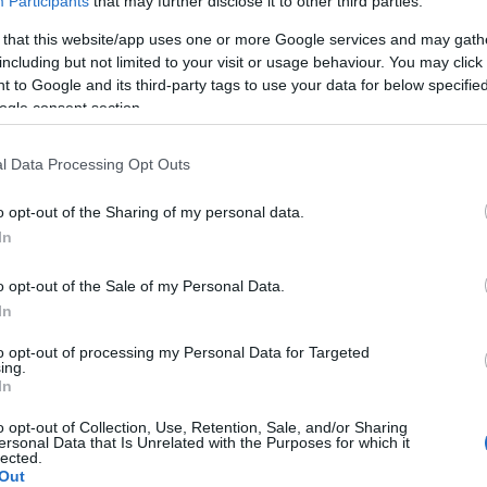
Participants
that may further disclose it to other third parties.
nte-carlói
Egy zombi
Huszti Kata
fesztivál
mindent
nyerte az első
 that this website/app uses one or more Google services and may gath
A Pum
őnye
megváltoztat?
Exatlon
including but not limited to your visit or usage behaviour. You may click 
mögöt
ntosan
Hungaryt
 to Google and its third-party tags to use your data for below specifi
tja, hogyan
ogle consent section.
zik a
etközi
víziózás
KULC
l Data Processing Opt Outs
24
(
312
)
o opt-out of the Sharing of my personal data.
amazon
In
n felhasználói tartalomnak minősülnek, értük a
szolgáltatás
(
217
)
ax
llal, azokat nem ellenőrzi. Kifogás esetén forduljon a blog
en
és az
adatvédelmi tájékoztatóban
.
baroms
o opt-out of the Sale of my Personal Data.
beszól
In
2013.11.26. 10:28:52
(
320
)
br
to opt-out of processing my Personal Data for Targeted
elni te szarházi.
(
512
)
b
ing.
a.
In
(
108
)
c
Válasz erre
cool
(
3
o opt-out of Collection, Use, Retention, Sale, and/or Sharing
ersonal Data that Is Unrelated with the Purposes for which it
(
237
)
díj
lected.
Out
channel
2013.11.26. 10:57:49