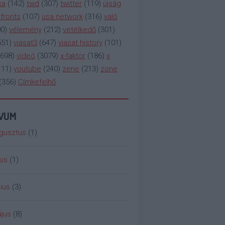
ka
(
142
)
twd
(
307
)
twitter
(
119
)
újság
fronts
(
107
)
usa network
(
316
)
való
00
)
vélemény
(
212
)
vetélkedő
(
301
)
551
)
viasat3
(
647
)
viasat history
(
101
)
698
)
videó
(
3079
)
x-faktor
(
186
)
x
111
)
youtube
(
240
)
zene
(
213
)
zone
(
356
)
Címkefelhő
ÍVUM
gusztus
(
1
)
ius
(
1
)
ius
(
3
)
jus
(
8
)