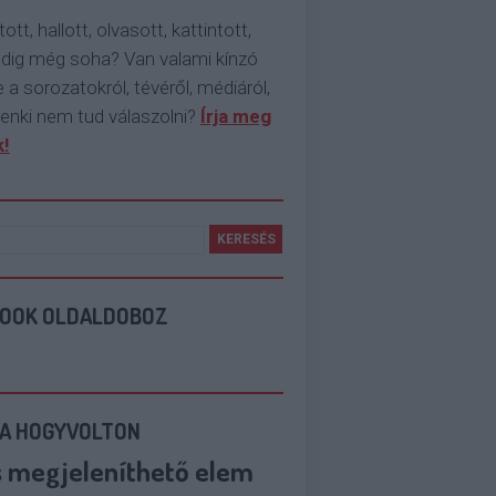
tott, hallott, olvasott, kattintott,
ddig még soha? Van valami kínzó
 a sorozatokról, tévéről, médiáról,
enki nem tud válaszolni?
Írja meg
!
BOOK OLDALDOBOZ
 A HOGYVOLTON
s megjeleníthető elem