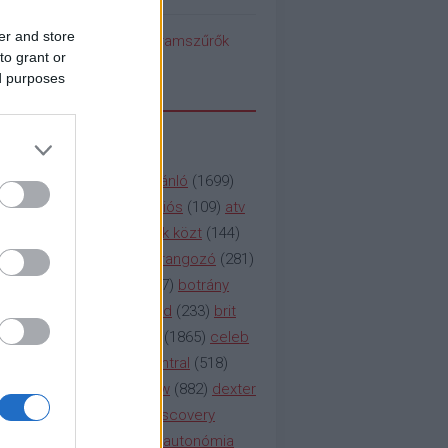
er and store
pedék benéz az Instagramszűrők
to grant or
ti rögvalóságba
ed purposes
SSZAVAK
a&e
(
133
)
abc
(
1958
)
ajánló
(
1699
)
(
112
)
amc
(
913
)
animációs
(
109
)
atv
n
(
531
)
baki
(
261
)
barátok közt
(
144
)
ág
(
130
)
bbc
(
403
)
beharangozó
(
281
)
(
314
)
blikk
(
338
)
bors
(
267
)
botrány
eaking
(
124
)
breaking bad
(
233
)
brit
sg
(
258
)
bulvár
(
995
)
cbs
(
1865
)
celeb
inemax
(
706
)
comedy central
(
518
)
58
)
csaj
(
177
)
csi
(
159
)
cw
(
882
)
dexter
(
247
)
discovery
(
249
)
discovery
(
111
)
doku
(
127
)
duna ii autonómia