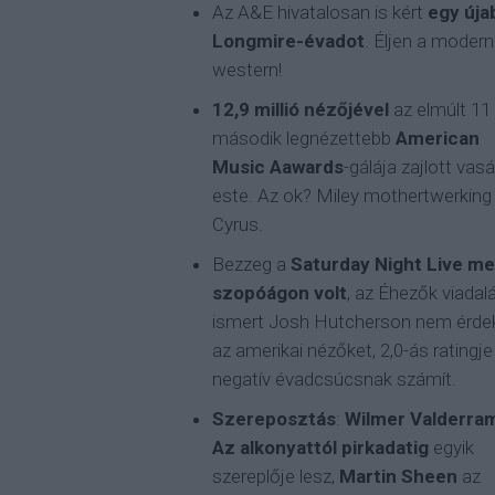
Az A&E hivatalosan is kért
egy úja
Longmire-évadot
. Éljen a modern
western!
12,9 millió nézőjével
az elmúlt 11
második legnézettebb
American
Music Aawards
-gálája zajlott vas
este. Az ok? Miley mothertwerking
Cyrus.
Bezzeg a
Saturday Night Live m
szopóágon volt
, az Éhezők viadal
ismert Josh Hutcherson nem érdek
az amerikai nézőket, 2,0-ás ratingje
negatív évadcsúcsnak számít.
Szereposztás
:
Wilmer Valderra
Az alkonyattól pirkadatig
egyik
szereplője lesz,
Martin Sheen
az