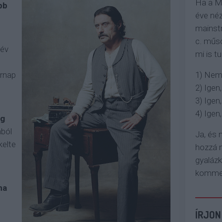
Ha a M
bb
éve néz
mainstr
c. műso
 év
mi is tu
árnap
1) Nem
2) Igen,
3) Igen,
4) Igen, 
eg
ából
Ja, és
elte
hozzá n
gyaláz
komment
ma
ÍRJON