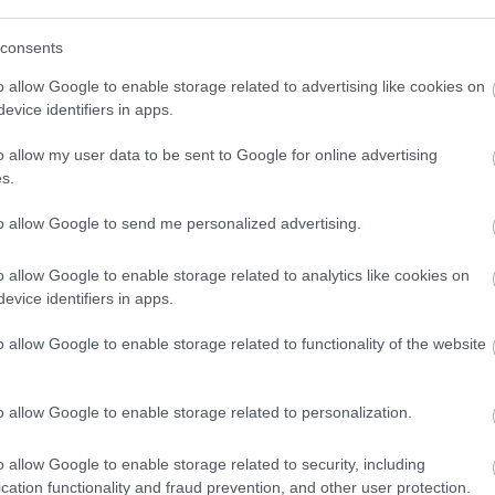
(
111
)
du
amíg el nem kezdtek a hozzád hasonló trollok
consents
(
302
)
el
(
598
)
f
o allow Google to enable storage related to advertising like cookies on
Válasz erre
foci
(
17
evice identifiers in apps.
(
227
)
gr
o allow my user data to be sent to Google for online advertising
blog.hu/
2013.11.26. 12:50:56
(
107
)
h
s.
(
125
)
h
?! Mit szólnak majd a fordítók?!
(
288
)
hí
to allow Google to send me personalized advertising.
Válasz erre
homela
o allow Google to enable storage related to analytics like cookies on
house
(
evice identifiers in apps.
2013.11.26. 14:39:16
(
540
)
in
rosszb
tebb gálája"
o allow Google to enable storage related to functionality of the website
(
140
)
kr
az utóbbi négy hónap bejegyzései közül a
(
152
)
li
o allow Google to enable storage related to personalization.
(
140
)
m
Válasz erre
magyar 
o allow Google to enable storage related to security, including
(
230
)
m
cation functionality and fraud prevention, and other user protection.