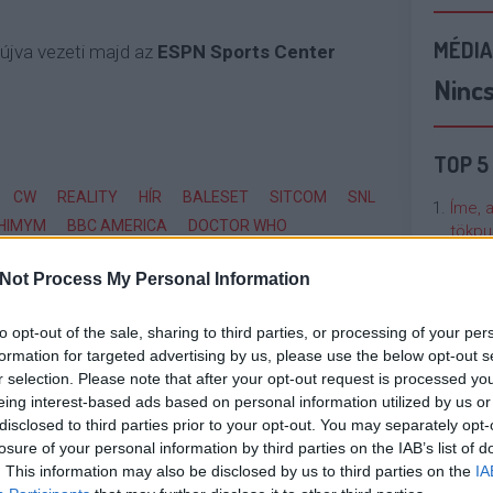
MÉDIA
újva vezeti majd az
ESPN Sports Center
Ninc
TOP 5
CW
REALITY
HÍR
BALESET
SITCOM
SNL
Íme, 
HIMYM
BBC AMERICA
DOCTOR WHO
tökpu
NGMIRE
Not Process My Personal Information
Talán
Való V
to opt-out of the sale, sharing to third parties, or processing of your per
formation for targeted advertising by us, please use the below opt-out s
Cicci
r selection. Please note that after your opt-out request is processed y
kenta
eing interest-based ads based on personal information utilized by us or
disclosed to third parties prior to your opt-out. You may separately opt-
losure of your personal information by third parties on the IAB’s list of
Nézze
. This information may also be disclosed by us to third parties on the
IA
nálunk