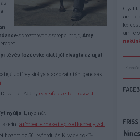
rás
Olyat lá
 a
amit e
kérdése
son
amire s
ndance
-sorozatbvan szerepel majd,
Amy
nekünk
erepet.
i tévés főzőcske alatt jól elvágta az ujját
.
csfejű Joffrey királya a sorozat után igencsak
n
.
FACE
 a Downton Abbey
egy kifejezetten rosszul
yt nyúlja
. Ejnyemár.
FRISS
i szerint
a rímben elmesélt epizód kemény volt
.
Ninc
 hozott az 50. évfordulós Ki vagy doki?-