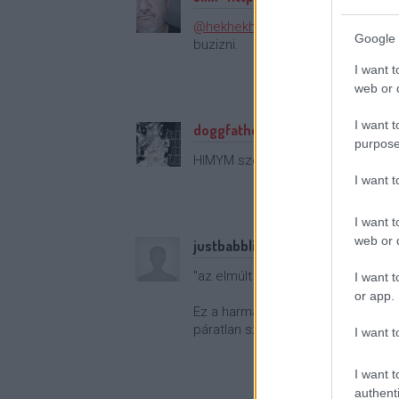
@hekhekhekhekkinen
: lehetett, 
Google 
buzizni.
I want t
web or d
I want t
doggfather
·
http://dogg-n-roll.
purpose
HIMYM szereplői szerint volt nehéz
I want 
I want t
web or d
justbabbling (törölt)
"az elmúlt 11 év második legnézet
I want t
or app.
Ez a harmadik kedvenc mondatom 
páratlan számú sorokban.
I want t
I want t
authenti