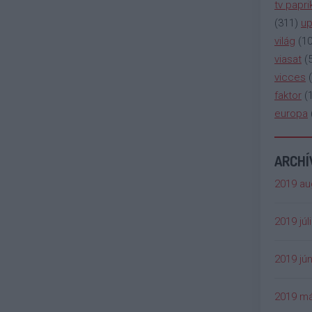
tv papri
(
311
)
up
világ
(
1
viasat
(
vicces
(
faktor
(
europa
ARCH
2019 au
2019 júl
2019 jún
2019 má