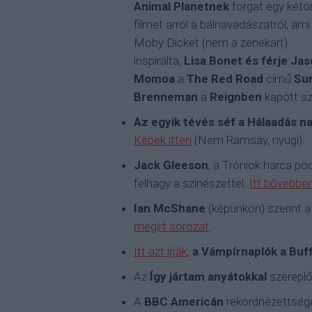
Animal Planetnek
forgat egy kétó
filmet arról a bálnavadászatról, ami
Moby Dicket (nem a zenekart)
inspirálta,
Lisa Bonet és férje Ja
Momoa
a
The Red Road
című
Su
Brenneman
a
Reignben
kapott sz
Az egyik tévés séf a Hálaadás nap
Képek itten
(Nem Ramsay, nyugi).
Jack Gleeson
, a Tróniok harca pö
felhagy a színészettel.
Itt bővebbe
Ian McShane
(képünkön) szerint
megírt sorozat
.
Itt azt írják
,
a Vámpírnaplók a Buff
Az
Így jártam anyátokkal
szereplő
A
BBC Americán
rekordnézettséget