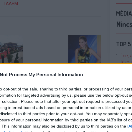
TAAHM
MÉDIA
Ninc
TOP 5
Íme, 
tökpu
nte-carlói
Egy zombi
Dallos Bogi a
Not Process My Personal Information
fesztivál
mindent
negyedik
Talán
őnye
megváltoztat?
mentor az X-
Való V
ntosan
Faktorban
to opt-out of the sale, sharing to third parties, or processing of your per
tja, hogyan
formation for targeted advertising by us, please use the below opt-out s
zik a
Cicci
r selection. Please note that after your opt-out request is processed y
etközi
kenta
eing interest-based ads based on personal information utilized by us or
víziózás
disclosed to third parties prior to your opt-out. You may separately opt-
losure of your personal information by third parties on the IAB’s list of
Nézze
. This information may also be disclosed by us to third parties on the
IA
nálunk