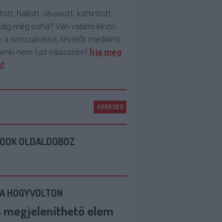
tott, hallott, olvasott, kattintott,
ddig még soha? Van valami kínzó
 a sorozatokról, tévéről, médiáról,
enki nem tud válaszolni?
Írja meg
!
BOOK OLDALDOBOZ
 A HOGYVOLTON
s megjeleníthető elem