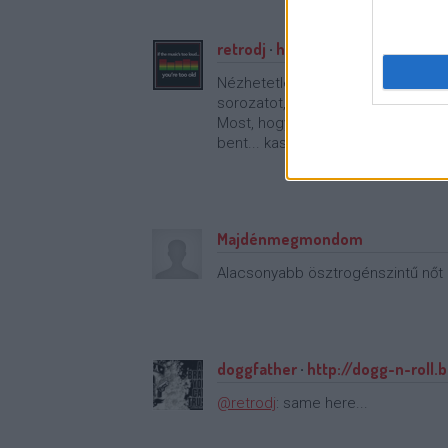
retrodj
·
http://retrodj.blog.hu/
Nézhetetlen. Nem is értem, hogy 
sorozatot, hogy amióta kilépett, 
Most, hogy már az eredeti bandáb
bent... kasza lesz ebből...
Majdénmegmondom
Alacsonyabb ösztrogénszintű nőt 
doggfather
·
http://dogg-n-roll.
@retrodj
: same here...