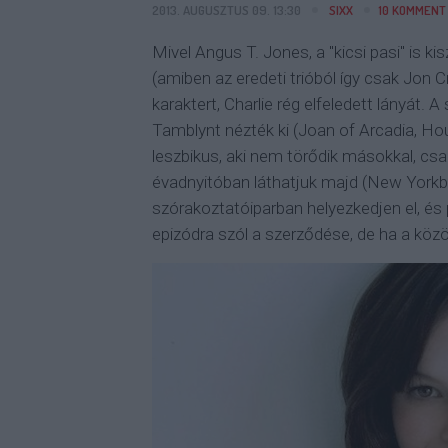
2013. AUGUSZTUS 09. 13:30
SIXX
10
KOMMENT
Mivel Angus T. Jones, a "kicsi pasi" is ki
(amiben az eredeti trióból így csak Jon Cr
karaktert, Charlie rég elfeledett lányát
Tamblynt nézték ki (Joan of Arcadia, Hou
leszbikus, aki nem törődik másokkal, csak
évadnyitóban láthatjuk majd (New Yorkbó
szórakoztatóiparban helyezkedjen el, és 
epizódra szól a szerződése, de ha a közön