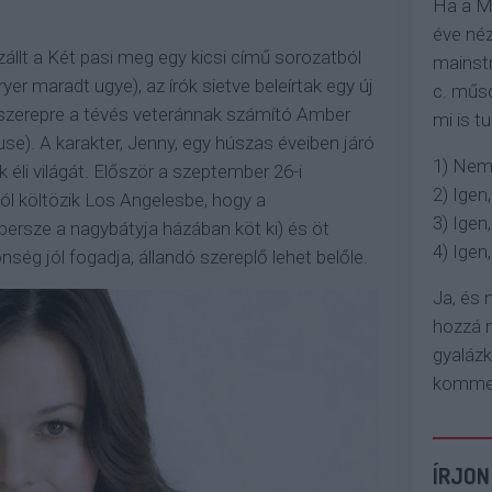
Ha a M
éve néz
szállt a Két pasi meg egy kicsi című sorozatból
mainstr
yer maradt ugye), az írók sietve beleírtak egy új
c. műso
. A szerepre a tévés veteránnak számító Amber
mi is tu
se). A karakter, Jenny, egy húszas éveiben járó
1) Nem
 éli világát. Először a szeptember 26-i
2) Igen,
l költözik Los Angelesbe, hogy a
3) Igen,
persze a nagybátyja házában köt ki) és öt
4) Igen, 
ség jól fogadja, állandó szereplő lehet belőle.
Ja, és
hozzá n
gyaláz
komment
ÍRJON