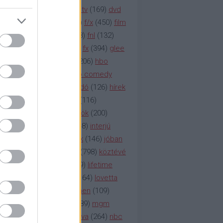
na televízió
(
1212
)
duna tv
(
169
)
dvd
őzetes
(
123
)
emmy
(
189
)
f/x
(
450
)
film
ilmmúzeum
(
903
)
film
(
338
)
fnl
(
132
)
1
)
fox
(
2048
)
fringe
(
163
)
fx
(
394
)
glee
ace klinika
(
173
)
gyász
(
206
)
hbo
HBO
(
107
)
hbo2
(
313
)
hbo comedy
imym
(
154
)
hír
(
2037
)
híradó
(
126
)
hírek
rtv
(
126
)
history channel
(
116
)
nd
(
123
)
horror
(
150
)
hősök
(
200
)
164
)
humor
(
140
)
idol
(
248
)
interjú
ternet
(
484
)
itv
(
122
)
játék
(
146
)
jóban
an
(
119
)
kasza
(
229
)
kép
(
798
)
köztévé
itika
(
618
)
lapszemle
(
169
)
lifetime
sta
(
178
)
lost
(
498
)
lóvé
(
164
)
lovetta
1
(
1692
)
m2
(
991
)
mad men
(
109
)
rádió
(
119
)
médiaipar
(
389
)
mgm
okka
(
142
)
mtv
(
1149
)
mtva
(
264
)
nbc