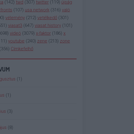
ka
(
142
)
twd
(
307
)
twitter
(
119
)
újság
fronts
(
107
)
usa network
(
316
)
való
00
)
vélemény
(
212
)
vetélkedő
(
301
)
551
)
viasat3
(
647
)
viasat history
(
101
)
698
)
videó
(
3079
)
x-faktor
(
186
)
x
111
)
youtube
(
240
)
zene
(
213
)
zone
(
356
)
Címkefelhő
ÍVUM
gusztus
(
1
)
ius
(
1
)
ius
(
3
)
jus
(
8
)