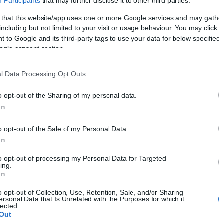
Participants
that may further disclose it to other third parties.
n felhasználói tartalomnak minősülnek, értük a
szolgáltatás
llal, azokat nem ellenőrzi. Kifogás esetén forduljon a blog
en
és az
adatvédelmi tájékoztatóban
.
 that this website/app uses one or more Google services and may gath
A Pum
including but not limited to your visit or usage behaviour. You may click 
mögöt
blog.hu/
2013.08.09. 13:45:45
 to Google and its third-party tags to use your data for below specifi
ogle consent section.
ter már így látatlanban, hogy az már szinte fizikai
KULC
l Data Processing Opt Outs
Válasz erre
24
(
312
)
o opt-out of the Sharing of my personal data.
amazon
In
2013.08.09. 13:47:04
(
217
)
ax
baroms
gy biszexuális lesz, nem? Vagy csak én emlékszem
o opt-out of the Sale of my Personal Data.
beszól
In
(
320
)
br
Válasz erre
to opt-out of processing my Personal Data for Targeted
(
512
)
b
ing.
In
(
108
)
c
blog.hu/
2013.08.09. 16:21:18
cool
(
3
o opt-out of Collection, Use, Retention, Sale, and/or Sharing
ersonal Data that Is Unrelated with the Purposes for which it
onnal...
(
237
)
díj
lected.
Out
channel
Válasz erre