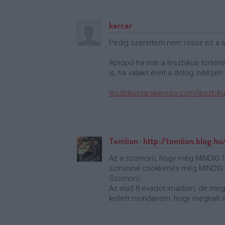
kercer
Pedig szerintem nem rossz ez a s
Apropó ha már a leszbikus történetn
is, ha valakit érint a dolog, néézen:
leszbikustarskereso.com/leszbiku
Tomlion
·
http://tomlion.blog.hu
Az a szomorú, hogy még MINDIG 13-
színvonal csökkenés még MINDIG n
Szomorú.
Az első 8 évadot imádom, de megn
kellett mondanom, hogy meghalt a