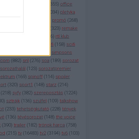
etflix
(
376
)
nézettség
(
1355
)
office
tt
(
159
)
per
(
208
)
pilot
(
1034
)
pletyka
litika
(
310
)
premier
(
135
)
promó
(
268
)
41
)
reality
(
1934
)
reklám
(
323
)
remake
tró
(
287
)
rtl
(
635
)
rtl ii
(
146
)
rtl klub
ajtóközlemény
(
116
)
sci-fi
(
158
)
scifi
 fi
(
533
)
showtime
(
794
)
simpsons
tcom
(
882
)
snl
(
276
)
soa
(
189
)
sorozat
sorozathalál
(
123
)
sorozatpremier
ektrum
(
169
)
spinoff
(
114
)
spoiler
ort
(
320
)
sport1
(
148
)
starz
(
214
)
(
218
)
syfy
(
382
)
szereposztás
(
1224
)
00
)
sztrájk
(
136
)
szülfel
(
109
)
talkshow
bt
(
233
)
tehetségkutató
(
228
)
tények
vé
(
136
)
tévésorozat
(
148
)
the voice
t
(
390
)
trailer
(
182
)
trónok harca
(
758
)
ood
(
215
)
tv
(
16483
)
tv2
(
3194
)
tv6
(
103
)