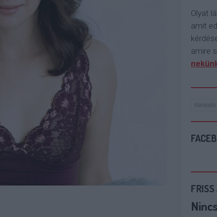
Olyat lá
amit e
kérdése
amire s
nekünk
FACE
FRISS
Ninc