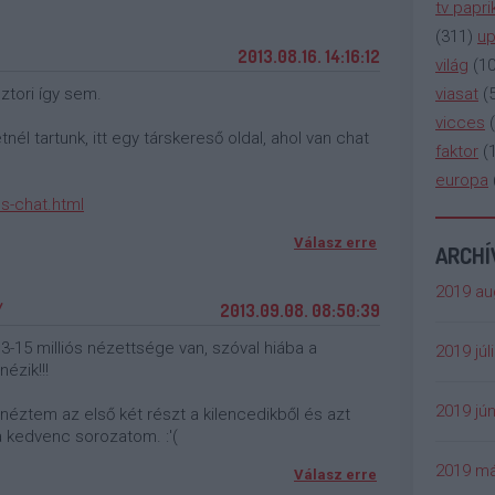
tv papri
(
311
)
up
2013.08.16. 14:16:12
világ
(
1
viasat
(
ztori így sem.
vicces
(
él tartunk, itt egy társkereső oldal, ahol van chat
faktor
(
europa
s-chat.html
Válasz erre
ARCH
2019 au
/
2013.09.08. 08:50:39
15 milliós nézettsége van, szóval hiába a
2019 júl
ézik!!!
2019 jún
éztem az első két részt a kilencedikből és azt
 kedvenc sorozatom. :'(
2019 má
Válasz erre