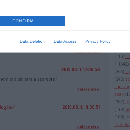
(
2137
)
n
(
195
)
or
2013.08.11. 09:38:15
(
325
)
po
CONFIRM
lehet még mindig műsoron. Annyira Sheen vitte a
rádió
(
3
mintha egy gyenge klónkoppintást néznék.
(
225
)
re
ól a legbugyutább és az életre képtelent hagyták
(
2212
)
s
Data Deletion
Data Access
Privacy Policy
(
207
)
sci
Válasz erre
(
115
)
si
(
11642
)
2013.08.11. 17:20:59
(
266
)
sp
(
343
)
sp
nem találtak erre a szerepre?
survivor
Válasz erre
szex
(
1
(
387
)
tb
blog.hu/
2013.08.11. 19:09:51
(
119
)
té
(
100
)
tn
true bl
Válasz erre