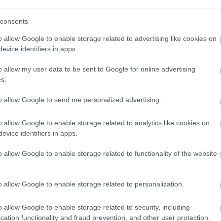
(
111
)
du
consents
(
302
)
el
ot.hu
2013.08.09. 17:40:28
(
598
)
f
o allow Google to enable storage related to advertising like cookies on
r? Two Man and a Lesbian. Hmmm. Ebből a
foci
(
17
evice identifiers in apps.
m leszbi a karakter, hanem csak bi, és akkor
(
227
)
gr
ian :D
o allow my user data to be sent to Google for online advertising
(
2971
)
s.
éznek még ezen a sorozaton az emberek? Már az is
(
125
)
h
 ott maradt Charlie házában a halála után, most meg
(
288
)
hí
to allow Google to send me personalized advertising.
 Legalábbis nekem nem rémlik, hogy valaha volt szó
homela
en gyereke lett volna... Eleve is Sheen kiírása után
o allow Google to enable storage related to analytics like cookies on
nák tovább a House-t Laurie nélkül, és mondjuk
house
(
ovábbiakban.
evice identifiers in apps.
(
540
)
in
rosszb
Válasz erre
o allow Google to enable storage related to functionality of the website
(
140
)
kr
(
152
)
li
/
2013.08.10. 17:46:02
o allow Google to enable storage related to personalization.
(
140
)
m
an
magyar 
o allow Google to enable storage related to security, including
(
230
)
m
Válasz erre
cation functionality and fraud prevention, and other user protection.