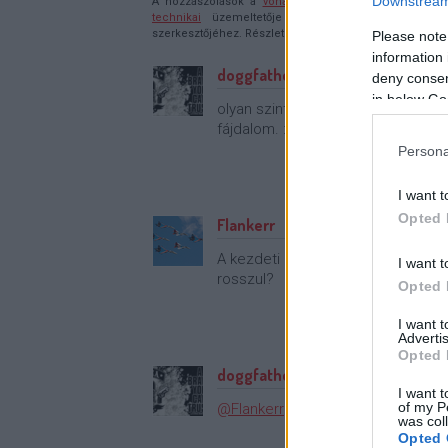
Downstream 
A hozzászólások a
vonatkozó jogszabályok
értelmébe
technikai
üzemeltetője semmilyen felelősséget nem vá
szerkesztőjéhez. Részletek a
Felhasználási feltételekb
Please note
information 
doggfather
·
http://dogg-n-roll.
deny consent
in below Go
olyan szinten erőltetett ez a karak
fájdalom. :S
Persona
I want t
Opted 
Flankerr
A kezdeti hírek arról szóltak, ho
I want t
rosszul?
Opted 
I want 
Advertis
Opted 
doggfather
·
http://dogg-n-roll.
I want t
of my P
@Flankerr
: nem leszbinek indult az
was col
Opted 