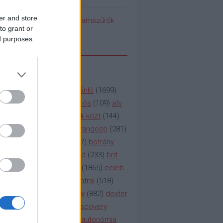
er and store
pedék benéz az Instagramszűrők
to grant or
ti rögvalóságba
ed purposes
SSZAVAK
a&e
(
133
)
abc
(
1958
)
ajánló
(
1699
)
(
112
)
amc
(
913
)
animációs
(
109
)
atv
n
(
531
)
baki
(
261
)
barátok közt
(
144
)
ág
(
130
)
bbc
(
403
)
beharangozó
(
281
)
(
314
)
blikk
(
338
)
bors
(
267
)
botrány
eaking
(
124
)
breaking bad
(
233
)
brit
sg
(
258
)
bulvár
(
995
)
cbs
(
1865
)
celeb
inemax
(
706
)
comedy central
(
518
)
58
)
csaj
(
177
)
csi
(
159
)
cw
(
882
)
dexter
(
247
)
discovery
(
249
)
discovery
(
111
)
doku
(
127
)
duna ii autonómia