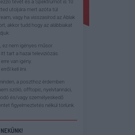
ezzo tévét és a Spektrumot is 10
ted utoljára mert azóta túl
eam, vagy ha visszasírod az Ablak
rt, akkor tudd hogy az alábbiakat
djuk:
, ez nem igényes műsor.
 itt tart a hazai televiziózás.
 erre van igény.
erről kell írni.
 minden, a poszthoz érdemben
em szóló, offtopic, nyelvtannáci,
kodó és/vagy személyeskedő
et figyelmeztetés nélkül törlünk.
 NEKÜNK!