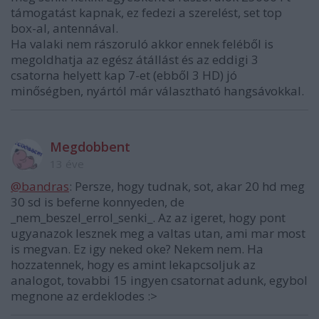
támogatást kapnak, ez fedezi a szerelést, set top
box-al, antennával.
Ha valaki nem rászoruló akkor ennek feléből is
megoldhatja az egész átállást és az eddigi 3
csatorna helyett kap 7-et (ebből 3 HD) jó
minőségben, nyártól már választható hangsávokkal.
Megdobbent
13 éve
@bandras
: Persze, hogy tudnak, sot, akar 20 hd meg
30 sd is beferne konnyeden, de
_nem_beszel_errol_senki_. Az az igeret, hogy pont
ugyanazok lesznek meg a valtas utan, ami mar most
is megvan. Ez igy neked oke? Nekem nem. Ha
hozzatennek, hogy es amint lekapcsoljuk az
analogot, tovabbi 15 ingyen csatornat adunk, egybol
megnone az erdeklodes :>