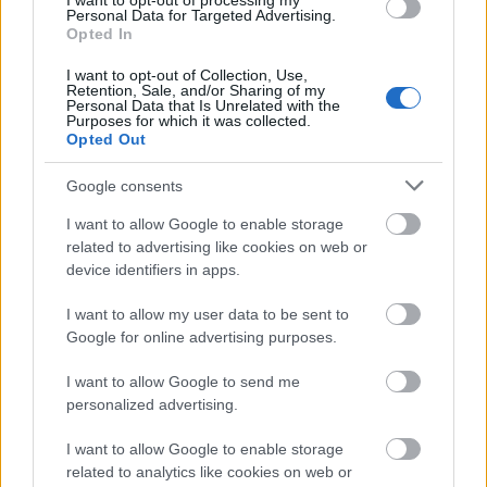
I want to opt-out of processing my
Personal Data for Targeted Advertising.
Opted In
humorpalanta
I want to opt-out of Collection, Use,
Retention, Sale, and/or Sharing of my
13 éve
Personal Data that Is Unrelated with the
Purposes for which it was collected.
Csak 9000000 ott? :D
Opted Out
Google consents
muzoffru
I want to allow Google to enable storage
13 éve
related to advertising like cookies on web or
device identifiers in apps.
A cikk címe hülyeség: még kb. 10 másik megyében is
ugyanekkor lesz a lekapcsolás.
I want to allow my user data to be sent to
Google for online advertising purposes.
I want to allow Google to send me
Megdobbent
personalized advertising.
13 éve
Csak tudnam mi lesz a felszabadulo baziszeles
I want to allow Google to enable storage
analog savval ezutan. Mivel a digitalis mar most
related to analytics like cookies on web or