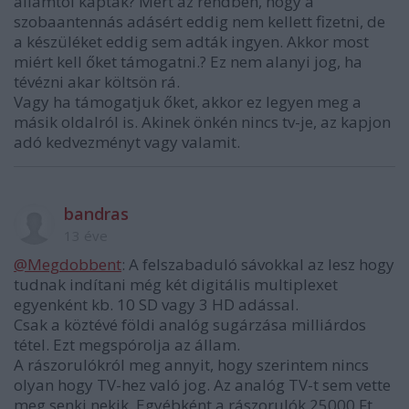
államtól kapták? Mert az rendben, hogy a
szobaantennás adásért eddig nem kellett fizetni, de
a készüléket eddig sem adták ingyen. Akkor most
miért kell őket támogatni.? Ez nem alanyi jog, ha
tévézni akar költsön rá.
Vagy ha támogatjuk őket, akkor ez legyen meg a
másik oldalról is. Akinek önkén nincs tv-je, az kapjon
adó kedvezményt vagy valamit.
bandras
13 éve
@Megdobbent
: A felszabaduló sávokkal az lesz hogy
tudnak indítani még két digitális multiplexet
egyenként kb. 10 SD vagy 3 HD adással.
Csak a köztévé földi analóg sugárzása milliárdos
tétel. Ezt megspórolja az állam.
A rászorulókról meg annyit, hogy szerintem nincs
olyan hogy TV-hez való jog. Az analóg TV-t sem vette
meg senki nekik. Egyébként a rászorulók 25000 Ft