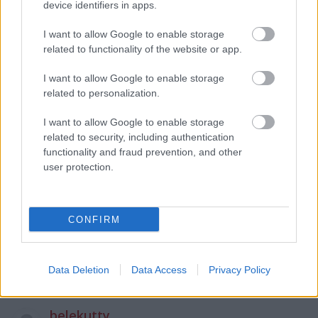
device identifiers in apps.
PARHUZAMOSAN elfer a foldfelszinen, es kb. ennek
3x-osa lesz szabad, ha kikapcs az analog, akkor...?
I want to allow Google to enable storage
related to functionality of the website or app.
Valami nem kerek ebben a sztoriban azon tul, hogy
ami kenyelmesen elfer, azt le kell kapcsolni -
I want to allow Google to enable storage
szerintem meg nem, csak kell legyen egy digitalis,
related to personalization.
ami most is van.
I want to allow Google to enable storage
related to security, including authentication
functionality and fraud prevention, and other
Fülelek
user protection.
13 éve
Sajnálom h megszűnik...
Arról kár h nincs szó a kampányokban, h a set top
CONFIRM
box és az antenna is (ha olyan) + áramot fogyaszt
majd a mostani megoldáshoz képest!
Ennyit a spórolásról kedves EU...
Data Deletion
Data Access
Privacy Policy
belekutty