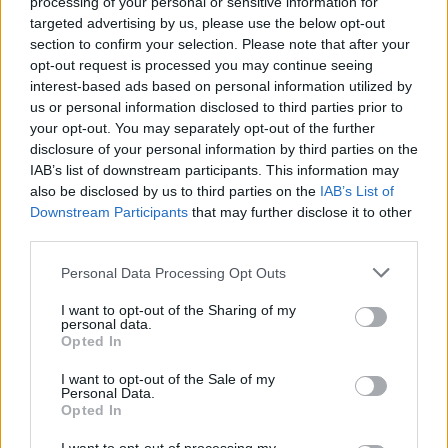
processing of your personal or sensitive information for
targeted advertising by us, please use the below opt-out
R93
section to confirm your selection. Please note that after your
13 éve
opt-out request is processed you may continue seeing
pont azt nem írja az mmonline.hu híre, ami itt a hír
interest-based ads based on personal information utilized by
címe
us or personal information disclosed to third parties prior to
(a fél országot ekkor kapcsolják le)
your opt-out. You may separately opt-out of the further
disclosure of your personal information by third parties on the
IAB’s list of downstream participants. This information may
also be disclosed by us to third parties on the
IAB’s List of
Lorp
Downstream Participants
that may further disclose it to other
13 éve
third parties.
A 9 millió rászoruló kicsit sok lesz:)
Please note that this website/app uses one or more Google
Personal Data Processing Opt Outs
services and may gather and store information including but
not limited to your visit or usage behaviour. You may click to
I want to opt-out of the Sharing of my
personal data.
grant or deny consent to Google and its third-party tags to
Attila81
Opted In
use your data for below specified purposes in below Google
13 éve
consent section.
I want to opt-out of the Sale of my
erről miért nincs itt kritika?
Personal Data.
Opted In
hvg.hu/kultura/20130515_Durva_ByeAlexkritika_Ezt_
a_szerencsetlen