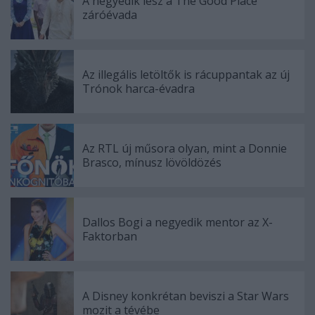
A negyedik lesz a The Good Place
záróévada
Az illegális letöltők is rácuppantak az új
Trónok harca-évadra
Az RTL új műsora olyan, mint a Donnie
Brasco, mínusz lövöldözés
Dallos Bogi a negyedik mentor az X-
Faktorban
A Disney konkrétan beviszi a Star Wars
mozit a tévébe