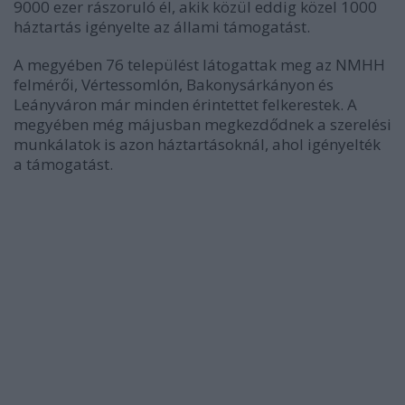
9000 ezer rászoruló él, akik közül eddig közel 1000
háztartás igényelte az állami támogatást.
A megyében 76 települést látogattak meg az NMHH
felmérői, Vértessomlón, Bakonysárkányon és
Leányváron már minden érintettet felkerestek. A
megyében még májusban megkezdődnek a szerelési
munkálatok is azon háztartásoknál, ahol igényelték
a támogatást.