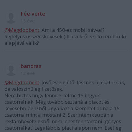
Fée verte
13 éve
@Megdobbent
: Ami a 450-es mobil sávval?
Rejtélyes összeesküvések (ill. ezekről szóló rémhírek)
alapjává válik?
bandras
13 éve
@Megdobbent
: Jövő év elejétől lesznek új csatornák,
de valószínűleg fizetősek.
Nem biztos hogy lenne értelme 15 ingyen
csatornának. Még tovább osztaná a piacot és
kevesebb pénzből ugyanazt a szemetet adná a 15
csatorna mint a mostani 2. Szerintem csupán a
reklámbevételekből nem lehet fenntartani igényes
csatornákat. Legalábbis piaci alapon nem. Esetleg