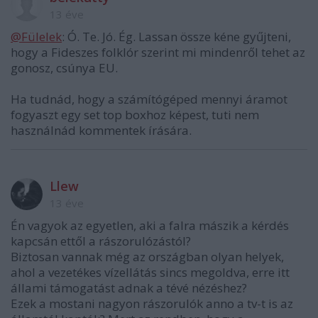
13 éve
@Fülelek
: Ó. Te. Jó. Ég. Lassan össze kéne gyűjteni,
hogy a Fideszes folklór szerint mi mindenről tehet az
gonosz, csúnya EU.
Ha tudnád, hogy a számítógéped mennyi áramot
fogyaszt egy set top boxhoz képest, tuti nem
használnád kommentek írására.
Llew
13 éve
Én vagyok az egyetlen, aki a falra mászik a kérdés
kapcsán ettől a rászorulózástól?
Biztosan vannak még az országban olyan helyek,
ahol a vezetékes vízellátás sincs megoldva, erre itt
állami támogatást adnak a tévé nézéshez?
Ezek a mostani nagyon rászorulók anno a tv-t is az