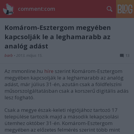
comment:com
Komárom-Esztergom megyében
kapcsolják le a leghamarabb az
analóg adást
barb
•
2013. május 15.
13
Az mmonline.hu
híre
szerint Komárom-Esztergom
megyében kapcsolják le a leghamarabb az analóg
adást, már július 31-én, azután csak a földfelszíni
műsorszolgáltatásban csak a korszerű digitális adás
lesz fogható.
Csak a megye észak-keleti régiójához tartozó 17
települése tartozik majd a második lekapcsolási
ütemhez október 31-én. Komárom-Esztergom
megyében az előzetes felmérés szerint több mint