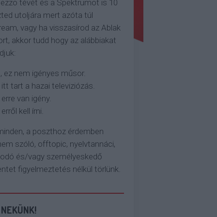
ezzo tévét és a Spektrumot is 10
ted utoljára mert azóta túl
eam, vagy ha visszasírod az Ablak
rt, akkor tudd hogy az alábbiakat
djuk:
, ez nem igényes műsor.
 itt tart a hazai televiziózás.
 erre van igény.
erről kell írni.
 minden, a poszthoz érdemben
em szóló, offtopic, nyelvtannáci,
kodó és/vagy személyeskedő
et figyelmeztetés nélkül törlünk.
 NEKÜNK!