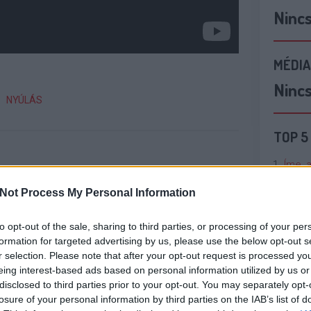
Ninc
MÉDIA
Ninc
NYÚLÁS
TOP 5
Íme, 
tökpu
Not Process My Personal Information
Talán
to opt-out of the sale, sharing to third parties, or processing of your per
Való V
formation for targeted advertising by us, please use the below opt-out s
r selection. Please note that after your opt-out request is processed y
nte-carlói
Mindenki
Egy zombi
Cicci
eing interest-based ads based on personal information utilized by us or
fesztivál
megnyugodhat,
mindent
kenta
disclosed to third parties prior to your opt-out. You may separately opt-
őnye
még nem
megváltoztat?
ntosan
távozik Berényi
losure of your personal information by third parties on the IAB’s list of
tja, hogyan
Miki a Barátok