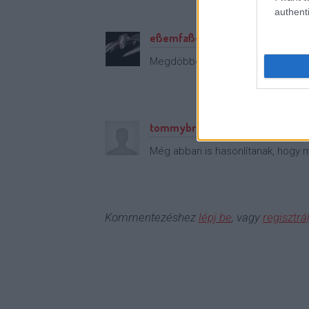
authenti
eßemfaßom meg áll
Megdöbbentő. Ha nem lenne ott a 
tommybravo
Még abban is hasonlítanak, hogy 
Kommentezéshez
lépj be
, vagy
regisztrál