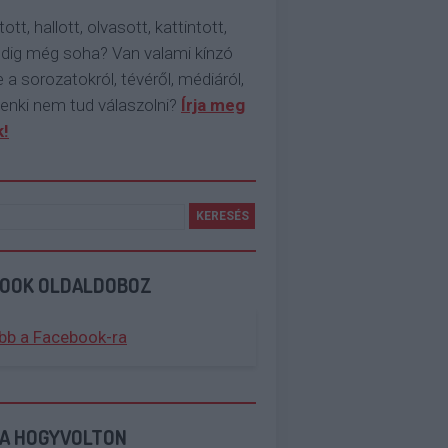
tott, hallott, olvasott, kattintott,
ddig még soha? Van valami kínzó
 a sorozatokról, tévéről, médiáról,
enki nem tud válaszolni?
Írja meg
!
BOOK OLDALDOBOZ
bb a Facebook-ra
 A HOGYVOLTON