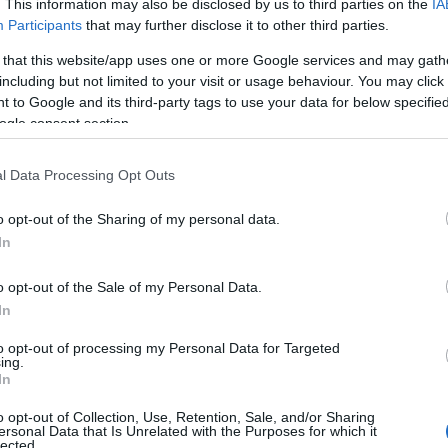
. This information may also be disclosed by us to third parties on the
IA
Nézze
zik a
Köztből
Participants
that may further disclose it to other third parties.
nálunk
etközi
víziózás
 that this website/app uses one or more Google services and may gath
including but not limited to your visit or usage behaviour. You may click 
A Pum
 to Google and its third-party tags to use your data for below specifi
mögöt
ogle consent section.
n felhasználói tartalomnak minősülnek, értük a
szolgáltatás
llal, azokat nem ellenőrzi. Kifogás esetén forduljon a blog
en
és az
adatvédelmi tájékoztatóban
.
l Data Processing Opt Outs
KULC
2013.04.17. 13:05:59
o opt-out of the Sharing of my personal data.
24
(
312
)
In
amazon
Válasz erre
(
217
)
ax
o opt-out of the Sale of my Personal Data.
baroms
In
2013.04.17. 13:19:44
beszól
to opt-out of processing my Personal Data for Targeted
(
320
)
br
ing.
t a Peter Jacksont a Pál Dénessel együtt nem
In
(
512
)
b
l? Elhiszem, hogy sokaknak hiányoznak fognak, de
ndkettő Agárdy Sylvyvel együtt.
(
108
)
c
o opt-out of Collection, Use, Retention, Sale, and/or Sharing
ersonal Data that Is Unrelated with the Purposes for which it
cool
(
3
Válasz erre
lected.