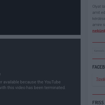
Olyat lá
amit e
kérdése
amire s
nekünk
FACE
Tová
FRISS