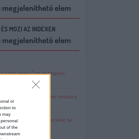
s megjeleníthető elem
 ÉS MOZI AZ INDEXEN
s megjeleníthető elem
az Ádám keresi Évát első három,
cér szereplője (18+)
 még soha nem volt ennyire ostoba a
sonal or
ilág
ection to
ou may
olina (még) nem dugott se lóval, se
 personal
urral
out of the
 downstream