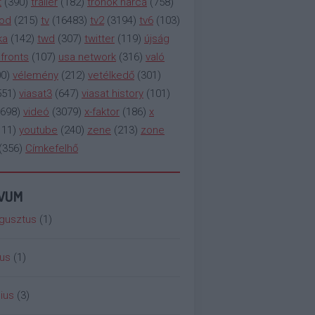
t
(
390
)
trailer
(
182
)
trónok harca
(
758
)
ood
(
215
)
tv
(
16483
)
tv2
(
3194
)
tv6
(
103
)
ka
(
142
)
twd
(
307
)
twitter
(
119
)
újság
fronts
(
107
)
usa network
(
316
)
való
00
)
vélemény
(
212
)
vetélkedő
(
301
)
551
)
viasat3
(
647
)
viasat history
(
101
)
698
)
videó
(
3079
)
x-faktor
(
186
)
x
111
)
youtube
(
240
)
zene
(
213
)
zone
(
356
)
Címkefelhő
ÍVUM
gusztus
(
1
)
ius
(
1
)
ius
(
3
)