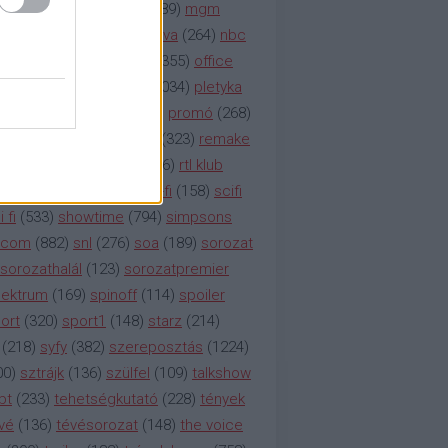
rádió
(
119
)
médiaipar
(
389
)
mgm
okka
(
142
)
mtv
(
1149
)
mtva
(
264
)
nbc
etflix
(
376
)
nézettség
(
1355
)
office
tt
(
159
)
per
(
208
)
pilot
(
1034
)
pletyka
litika
(
310
)
premier
(
135
)
promó
(
268
)
41
)
reality
(
1934
)
reklám
(
323
)
remake
tró
(
287
)
rtl
(
635
)
rtl ii
(
146
)
rtl klub
ajtóközlemény
(
116
)
sci-fi
(
158
)
scifi
 fi
(
533
)
showtime
(
794
)
simpsons
tcom
(
882
)
snl
(
276
)
soa
(
189
)
sorozat
sorozathalál
(
123
)
sorozatpremier
ektrum
(
169
)
spinoff
(
114
)
spoiler
ort
(
320
)
sport1
(
148
)
starz
(
214
)
(
218
)
syfy
(
382
)
szereposztás
(
1224
)
00
)
sztrájk
(
136
)
szülfel
(
109
)
talkshow
bt
(
233
)
tehetségkutató
(
228
)
tények
vé
(
136
)
tévésorozat
(
148
)
the voice