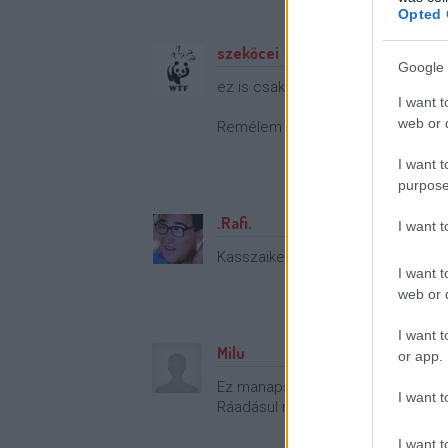
Opted 
szekőcei
Google 
ez is csak annyira nyúlás, mint ame
I want t
web or d
Remélem azért fizettek érte - neho
I want t
purpose
.Rafi.
I want 
Kasszaiker?
I want t
web or d
I want t
Milu
or app.
Ez manapság nem számítt nyúlásnak
I want t
Ráadásul nekem speciel a magyar 
I want t