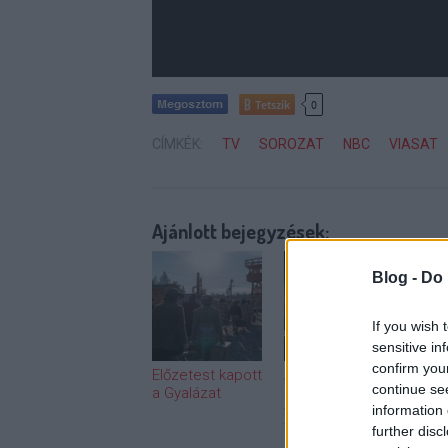
Tetszik
0
CÍMKÉK:
TV
SOROZAT
NBC
VIASAT
Ajánlott bejegyzések:
Blog -
Do 
If you wish 
sensitive in
confirm you
Előzetest kapott
A Breaking Bad
A mo
continue se
a Gyalázat
sztárjával tér
tévé
vissza a
information 
mez
Westworld
tűpo
further disc
muta