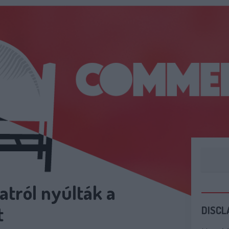
atról nyúlták a
t
DISCL