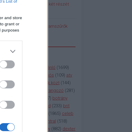
B’s List of
 meg a Pumpedék első két részét
!
er and store
to grant or
pedék benéz az Instagramszűrők
ed purposes
ti rögvalóságba
SSZAVAK
a&e
(
133
)
abc
(
1958
)
ajánló
(
1699
)
(
112
)
amc
(
913
)
animációs
(
109
)
atv
n
(
531
)
baki
(
261
)
barátok közt
(
144
)
ág
(
130
)
bbc
(
403
)
beharangozó
(
281
)
(
314
)
blikk
(
338
)
bors
(
267
)
botrány
eaking
(
124
)
breaking bad
(
233
)
brit
sg
(
258
)
bulvár
(
995
)
cbs
(
1865
)
celeb
inemax
(
706
)
comedy central
(
518
)
58
)
csaj
(
177
)
csi
(
159
)
cw
(
882
)
dexter