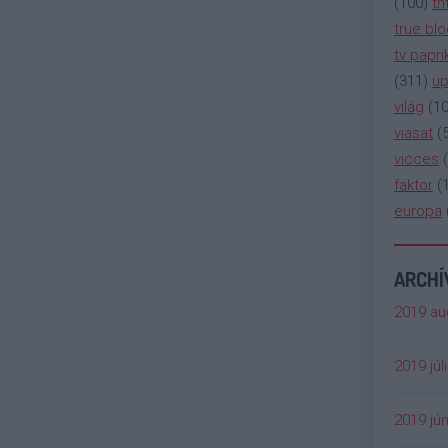
(
100
)
tn
true bl
tv papri
(
311
)
up
világ
(
1
viasat
(
vicces
(
faktor
(
europa
ARCH
2019 au
2019 júl
2019 jún