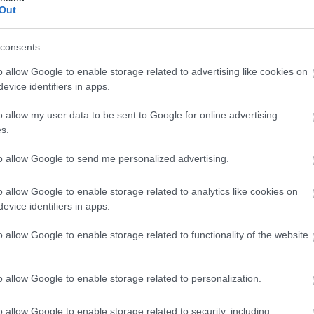
(
237
)
díj
Out
channel
2013.04.17. 14:05:42
(
111
)
du
consents
nnyire nem volt tavaly dinnyekartell. ;)
(
302
)
el
o allow Google to enable storage related to advertising like cookies on
(
598
)
f
evice identifiers in apps.
gy ne legyen új ÉH! :O
foci
(
17
Válasz erre
o allow my user data to be sent to Google for online advertising
(
227
)
gr
s.
(
2971
)
2013.04.17. 14:57:15
(
125
)
h
to allow Google to send me personalized advertising.
(
288
)
hí
o allow Google to enable storage related to analytics like cookies on
homela
Válasz erre
evice identifiers in apps.
house
(
(
540
)
in
o allow Google to enable storage related to functionality of the website
2013.04.17. 15:53:18
rosszb
(
140
)
kr
. Örüljünk, hogy nem Arial betűtípust használtak.
o allow Google to enable storage related to personalization.
(
152
)
li
jobban tetszik.
(
140
)
m
Válasz erre
o allow Google to enable storage related to security, including