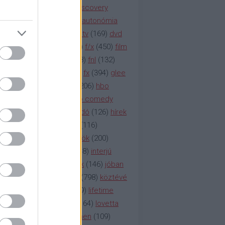
(
247
)
discovery
(
249
)
discovery
(
111
)
doku
(
127
)
duna ii autonómia
na televízió
(
1212
)
duna tv
(
169
)
dvd
őzetes
(
123
)
emmy
(
189
)
f/x
(
450
)
film
ilmmúzeum
(
903
)
film
(
338
)
fnl
(
132
)
1
)
fox
(
2048
)
fringe
(
163
)
fx
(
394
)
glee
ace klinika
(
173
)
gyász
(
206
)
hbo
HBO
(
107
)
hbo2
(
313
)
hbo comedy
imym
(
154
)
hír
(
2037
)
híradó
(
126
)
hírek
rtv
(
126
)
history channel
(
116
)
nd
(
123
)
horror
(
150
)
hősök
(
200
)
164
)
humor
(
140
)
idol
(
248
)
interjú
ternet
(
484
)
itv
(
122
)
játék
(
146
)
jóban
an
(
119
)
kasza
(
229
)
kép
(
798
)
köztévé
itika
(
618
)
lapszemle
(
169
)
lifetime
sta
(
178
)
lost
(
498
)
lóvé
(
164
)
lovetta
1
(
1692
)
m2
(
991
)
mad men
(
109
)