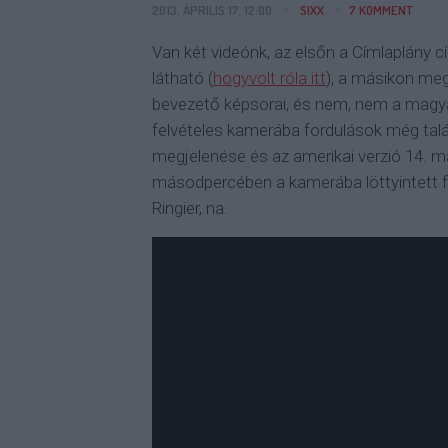
2013. ÁPRILIS 17. 12:00
SIXX
7
KOMMENT
Van két videónk, az elsőn a Címlaplány
látható (
hogyvolt róla itt
), a másikon me
bevezető képsorai, és nem, nem a magyar
felvételes kamerába fordulások még talán
megjelenése és az amerikai verzió 14. m
másodpercében a kamerába löttyintett f
Ringier, na.