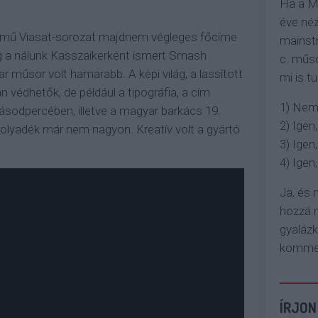
Ha a M
éve néz
 című Viasat-sorozat majdnem végleges főcíme
mainstr
g a nálunk Kasszaikerként ismert Smash
c. műso
 műsor volt hamarabb. A képi világ, a lassított
mi is tu
 védhetők, de például a tipográfia, a cím
1) Nem
ásodpercében, illetve a magyar barkács 19.
2) Igen,
olyadék már nem nagyon. Kreatív volt a gyártó
3) Igen,
4) Igen, 
Ja, és
hozzá n
gyaláz
komment
ÍRJON