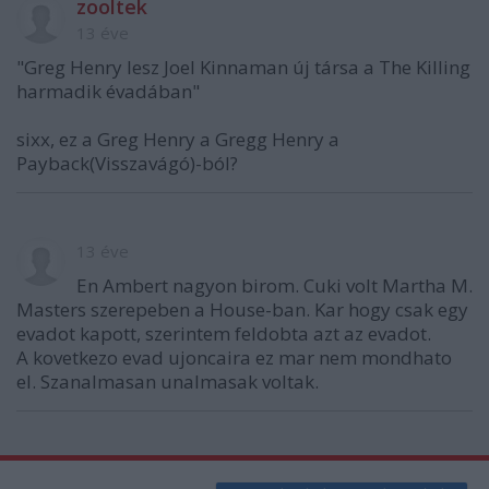
zooltek
13 éve
"Greg Henry lesz Joel Kinnaman új társa a The Killing
harmadik évadában"
sixx, ez a Greg Henry a Gregg Henry a
Payback(Visszavágó)-ból?
13 éve
En Ambert nagyon birom. Cuki volt Martha M.
Masters szerepeben a House-ban. Kar hogy csak egy
evadot kapott, szerintem feldobta azt az evadot.
A kovetkezo evad ujoncaira ez mar nem mondhato
el. Szanalmasan unalmasak voltak.