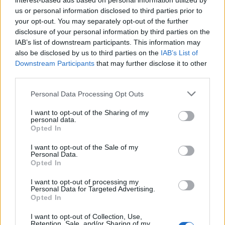
interest-based ads based on personal information utilized by
A Breaking Bad utolsó részét is leforgatták
,
us or personal information disclosed to third parties prior to
Aaron Paul szomorú is mostanában
.
your opt-out. You may separately opt-out of the further
Az HBO júniusban mutatja be a Pussy Riot-
disclosure of your personal information by third parties on the
dokumentumfilmet
.
IAB’s list of downstream participants. This information may
Itt az első kép Eddie Murphy-ről és
also be disclosed by us to third parties on the
IAB’s List of
sorozatbeli fiáról
- javában forog a Beverly
Downstream Participants
that may further disclose it to other
Hills-i zsaru sorozatverziója. Itt van mág egy kép
third parties.
az ifjabbik Axel Foley-ról
.
Please note that this website/app uses one or more Google
Personal Data Processing Opt Outs
Az NBC kurvára nem örül annak, hogy Jay
services and may gather and store information including but
Leno a csatorna nézettségével viccelődik a
not limited to your visit or usage behaviour. You may click to
I want to opt-out of the Sharing of my
Tonight Show-ban
.
Itt bővebben
. Pedig van
personal data.
grant or deny consent to Google and its third-party tags to
Opted In
mivel szórakozni, hiszen az, hogy a Saturday
use your data for below specified purposes in below Google
Night Live legutóbbi adása volt a csatorna
consent section.
I want to opt-out of the Sale of my
2013-as évének legnézettebb műsora (nem
Personal Data.
Opted In
számítva a sportműsorokat), az aggasztó
és/vagy nevetséges.
I want to opt-out of processing my
A
Smash
showrunnerjét váratlanul érte, hogy az
Personal Data for Targeted Advertising.
Opted In
NBC szombatra(!) pakolja a sorozatot, és az
évadzárót sorozatzárónak íratja át. Mi a pilot
I want to opt-out of Collection, Use,
láttán tudtuk, hogy ez lesz, és az tavaly volt.
Retention, Sale, and/or Sharing of my