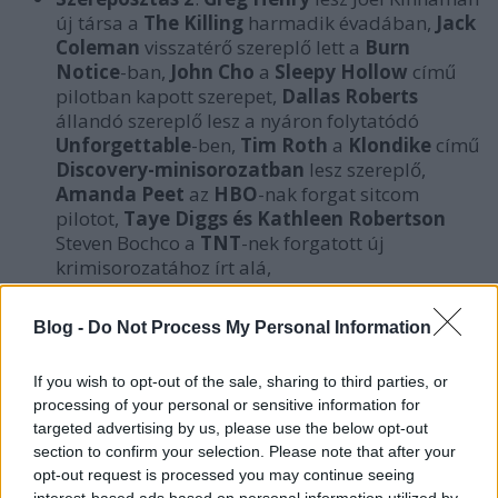
új társa a
The Killing
harmadik évadában,
Jack
Coleman
visszatérő szereplő lett a
Burn
Notice
-ban,
John Cho
a
Sleepy Hollow
című
pilotban kapott szerepet,
Dallas Roberts
állandó szereplő lesz a nyáron folytatódó
Unforgettable
-ben,
Tim Roth
a
Klondike
című
Discovery-minisorozatban
lesz szereplő,
Amanda Peet
az
HBO
-nak forgat sitcom
pilotot,
Taye Diggs és Kathleen Robertson
Steven Bochco a
TNT
-nek forgatott új
krimisorozatához írt alá,
Az Office stábja
befejezte a sorozat
záróepizódjának forgatását
. A szereplők a
Blog -
Do Not Process My Personal Information
Twitteren emlékeztek könnyek között.
A Southland évadzáróban maga Charlie
If you wish to opt-out of the sale, sharing to third parties, or
Beck, a Los Angeles-i rendőrfőnök is szerepel
processing of your personal or sensitive information for
majd
- ez azért nagy szó, mert arra eddig még
targeted advertising by us, please use the below opt-out
soha nem volt példa, hogy a rendőrfőnök egy
section to confirm your selection. Please note that after your
sorozatban szerepet vállaljon.
opt-out request is processed you may continue seeing