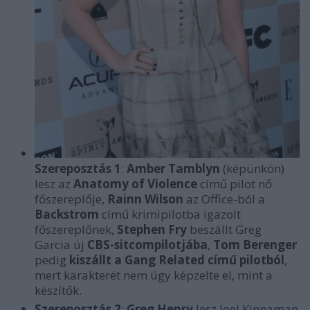
Szereposztás
1
:
Amber Tamblyn
(képünkön)
lesz az
Anatomy of Violence
című pilot nő
főszereplője,
Rainn Wilson
az Office-ból a
Backstrom
című krimipilotba igazolt
főszereplőnek,
Stephen Fry
beszállt Greg
Garcia új
CBS-sitcompilotjába
,
Tom Berenger
pedig
kiszállt a Gang Related című pilotból
,
mert karakterét nem úgy képzelte el, mint a
készítők.
Szereposztás 2
:
Greg Henry
lesz Joel Kinnaman