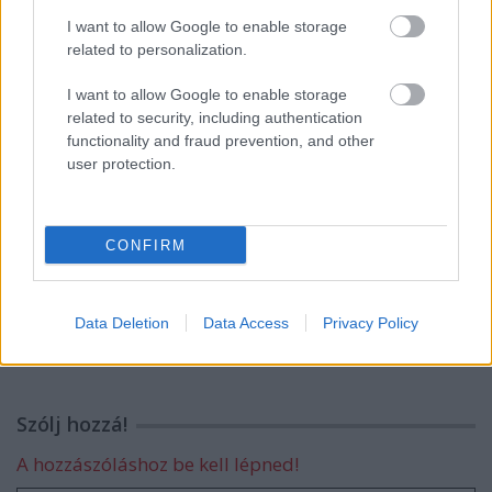
I want to allow Google to enable storage
related to personalization.
A negyedik lesz a The Good Place
záróévada
I want to allow Google to enable storage
related to security, including authentication
functionality and fraud prevention, and other
Amerikai legnagyobb
user protection.
szupermarkethálózata is beszáll a
sorozatbizniszbe
CONFIRM
Egy zombi mindent megváltoztat?
Data Deletion
Data Access
Privacy Policy
Szólj hozzá!
A hozzászóláshoz be kell lépned!