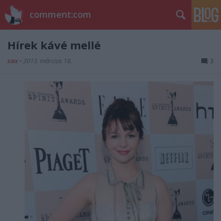
comment:com
Hírek kávé mellé
sixx
•
2013. március 18.
3