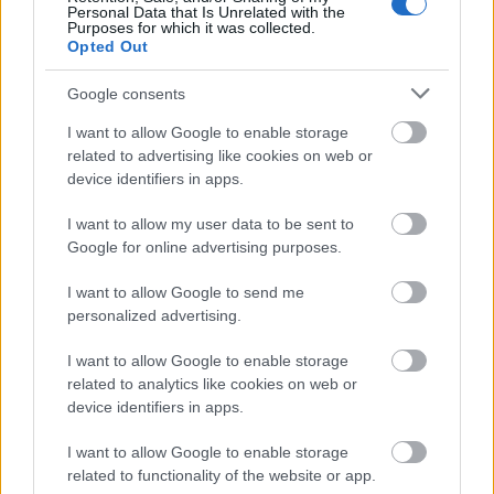
Personal Data that Is Unrelated with the
Purposes for which it was collected.
Opted Out
Google consents
Címkék:
hbo
pilot
nbc
nézettség
office
doku
bukta
tnt
I want to allow Google to enable storage
szereposztás
smash
breaking bad
southland
related to advertising like cookies on web or
device identifiers in apps.
I want to allow my user data to be sent to
Google for online advertising purposes.
Ajánlott bejegyzések:
I want to allow Google to send me
personalized advertising.
Folytatódik a zombivadászat
I want to allow Google to enable storage
related to analytics like cookies on web or
device identifiers in apps.
Előzetest kapott a Gyalázat
I want to allow Google to enable storage
related to functionality of the website or app.