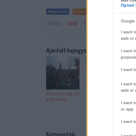
Opted 
Tetszik
0
Google 
CÍMKÉK:
ZENE
TV
SOROZAT
INTERN
I want t
web or d
Ajánlott bejegyzések:
I want t
purpose
I want 
I want t
web or d
Előzetest kapott
Mázli, ha az X-
Mind
a Gyalázat
Faktor nyertese
meg
I want t
előadóként is
még
or app.
befut
távo
Miki
Közt
I want t
Kommentek:
I want t