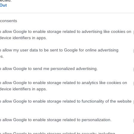
Out
(
111
)
du
(
302
)
el
consents
(
598
)
f
ET
NYÚLÁS
GLEE
foci
(
17
o allow Google to enable storage related to advertising like cookies on
(
227
)
gr
evice identifiers in apps.
(
107
)
h
o allow my user data to be sent to Google for online advertising
(
125
)
h
s.
(
288
)
hí
homela
to allow Google to send me personalized advertising.
house
(
o allow Google to enable storage related to analytics like cookies on
(
540
)
in
evice identifiers in apps.
rosszb
enki
Amerikai
Jótékony
nyugodhat,
legnagyobb
celebek sütnek
(
140
)
kr
o allow Google to enable storage related to functionality of the website
 nem
szupermarkethálózata
a Viasaton
(
152
)
li
zik Berényi
is beszáll a
húsvétkor
 a Barátok
sorozatbizniszbe
(
140
)
m
ből
o allow Google to enable storage related to personalization.
magyar 
(
230
)
m
o allow Google to enable storage related to security, including