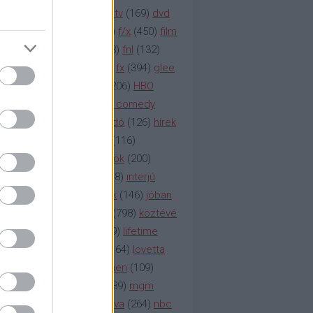
na televízió
(
1212
)
duna tv
(
169
)
dvd
őzetes
(
123
)
emmy
(
189
)
f/x
(
450
)
film
ilmmúzeum
(
903
)
film
(
338
)
fnl
(
132
)
1
)
fox
(
2048
)
fringe
(
163
)
fx
(
394
)
glee
ace klinika
(
173
)
gyász
(
206
)
HBO
bo
(
2971
)
hbo2
(
313
)
hbo comedy
imym
(
154
)
hír
(
2037
)
híradó
(
126
)
hírek
rtv
(
126
)
history channel
(
116
)
nd
(
123
)
horror
(
150
)
hősök
(
200
)
164
)
humor
(
140
)
idol
(
248
)
interjú
ternet
(
484
)
itv
(
122
)
játék
(
146
)
jóban
an
(
119
)
kasza
(
229
)
kép
(
798
)
köztévé
itika
(
618
)
lapszemle
(
169
)
lifetime
sta
(
178
)
lost
(
498
)
lóvé
(
164
)
lovetta
1
(
1692
)
m2
(
991
)
mad men
(
109
)
rádió
(
119
)
médiaipar
(
389
)
mgm
okka
(
142
)
mtv
(
1149
)
mtva
(
264
)
nbc