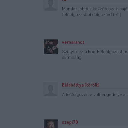
Mondok jobbat: közzéteszed saját 
feldolgozásból dolgoztad fel :)
vernarancs
Szutyok ez a Fox. Feldolgozast csi
surmosag.
Bélabáttya (törölt)
A feldolgozásra volt engedélye a
szepi79