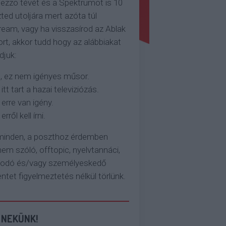
ezzo tévét és a Spektrumot is 10
ted utoljára mert azóta túl
eam, vagy ha visszasírod az Ablak
rt, akkor tudd hogy az alábbiakat
djuk:
, ez nem igényes műsor.
 itt tart a hazai televiziózás.
 erre van igény.
erről kell írni.
 minden, a poszthoz érdemben
em szóló, offtopic, nyelvtannáci,
kodó és/vagy személyeskedő
et figyelmeztetés nélkül törlünk.
 NEKÜNK!