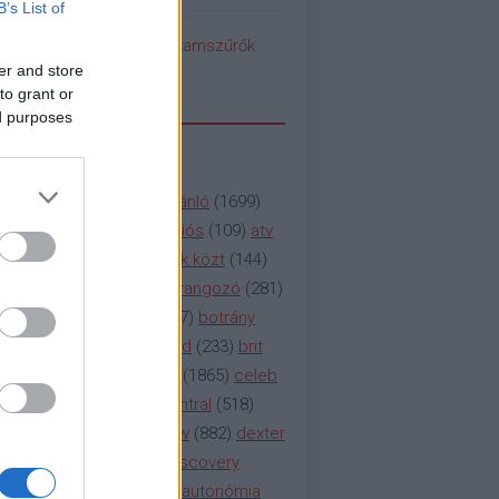
B’s List of
pedék benéz az Instagramszűrők
ti rögvalóságba
er and store
to grant or
ed purposes
SSZAVAK
a&e
(
133
)
abc
(
1958
)
ajánló
(
1699
)
(
112
)
amc
(
913
)
animációs
(
109
)
atv
n
(
531
)
baki
(
261
)
barátok közt
(
144
)
ág
(
130
)
bbc
(
403
)
beharangozó
(
281
)
(
314
)
blikk
(
338
)
bors
(
267
)
botrány
eaking
(
124
)
breaking bad
(
233
)
brit
sg
(
258
)
bulvár
(
995
)
cbs
(
1865
)
celeb
inemax
(
706
)
comedy central
(
518
)
58
)
csaj
(
177
)
csi
(
159
)
cw
(
882
)
dexter
(
247
)
discovery
(
249
)
discovery
(
111
)
doku
(
127
)
duna ii autonómia