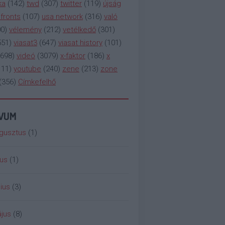
ka
(
142
)
twd
(
307
)
twitter
(
119
)
újság
fronts
(
107
)
usa network
(
316
)
való
00
)
vélemény
(
212
)
vetélkedő
(
301
)
551
)
viasat3
(
647
)
viasat history
(
101
)
698
)
videó
(
3079
)
x-faktor
(
186
)
x
111
)
youtube
(
240
)
zene
(
213
)
zone
(
356
)
Címkefelhő
ÍVUM
gusztus
(
1
)
ius
(
1
)
ius
(
3
)
jus
(
8
)