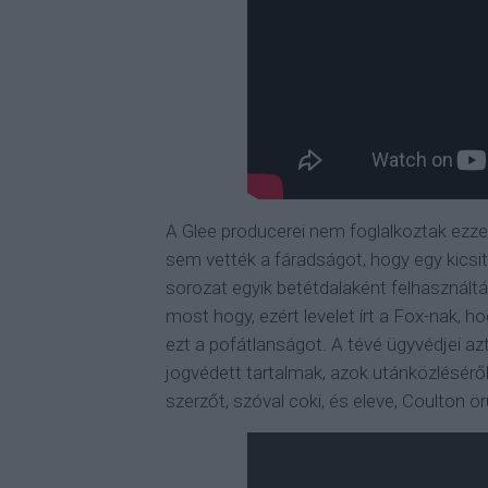
A Glee producerei nem foglalkoztak ezzel
sem vették a fáradságot, hogy egy kicsit
sorozat egyik betétdalaként felhasználtá
most hogy, ezért levelet írt a Fox-nak,
ezt a pofátlanságot. A tévé ügyvédjei az
jogvédett tartalmak, azok utánközléséről
szerzőt, szóval coki, és eleve, Coulton ö