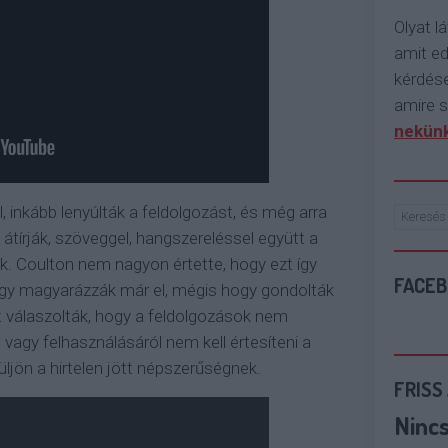
Olyat lá
amit e
kérdése
amire s
nekünk
, inkább lenyúlták a feldolgozást, és még arra
 átírják, szöveggel, hangszereléssel együtt a
k. Coulton nem nagyon értette, hogy ezt így
FACE
 hogy magyarázzák már el, mégis hogy gondolták
t válaszolták, hogy a feldolgozások nem
 vagy felhasználásáról nem kell értesíteni a
rüljön a hirtelen jött népszerűségnek.
FRISS
Ninc