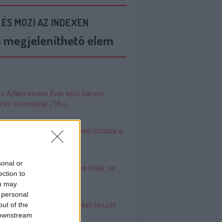
 ÉS MOZI AZ INDEXEN
s megjeleníthető elem
az Ádám keresi Évát első három,
cér szereplője (18+)
 még soha nem volt ennyire ostoba a
ilág
sonal or
olina (még) nem dugott se lóval, se
ection to
urral
ou may
 personal
out of the
 meg a Pumpedék első két részét
 downstream
!