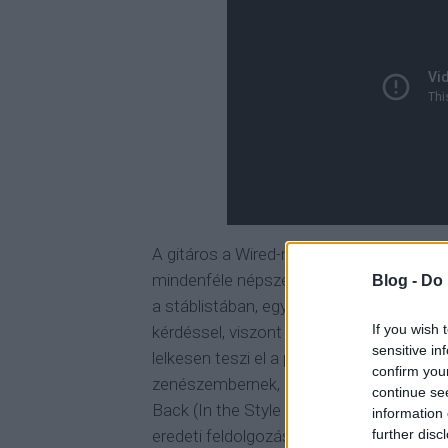
A gitáros a Wired-nek és a Zap2It-nek ad
mindenféle népszerűségről beszél, miköz
Blog -
Do 
a stáblistában, egy szaros köszönömöt 
If you wish 
kérdéssel, viszont az iTunes-ra feltolta 
sensitive in
lelkesen teszi el a pénzt amit a letöltése
confirm you
zenészembernek, és az iTunes-ra, a Goog
continue se
Back (In the Style of Glee) című számot,
information 
further disc
eredeti feldolgozásom Glee-s változat