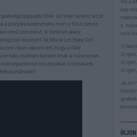
Ha a M
éve néz
eekvilág legújabb hőse. Az indie zenész arcát
mainstr
 a pólójára kasíroztatni, mert a fickó szívós
c. műso
lee című sorozatot. A történet akkor
mi is tu
ldolgozás készített Sir Mix-a-Lot Baby Got
1) Nem
szont olyan sikeres lett, hogy a Glee
2) Igen,
. Normális esetben ilyenkor írnak a művésznek,
3) Igen,
áros költségvetéssel összepakolt sorozatunk,
4) Igen, 
 felhasználnánk?
Ja, és
hozzá n
gyaláz
komment
ÍRJON