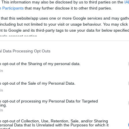
. This information may also be disclosed by us to third parties on the
IA
Participants
that may further disclose it to other third parties.
A Pum
3. helyen állt, míg a Glee saját verziója nem fér
mögöt
 that this website/app uses one or more Google services and may gath
a letöltésekből befolyó összeget jótékony
including but not limited to your visit or usage behaviour. You may click 
 to Google and its third-party tags to use your data for below specifi
két verzió egyben hallgatható meg.
ogle consent section.
KULC
l Data Processing Opt Outs
24
(
312
)
amazon
o opt-out of the Sharing of my personal data.
(
217
)
ax
In
baroms
beszól
o opt-out of the Sale of my Personal Data.
(
320
)
br
In
-t nyúláson érték. DJ Earworm, egy San
(
512
)
b
to opt-out of processing my Personal Data for Targeted
 2012-ben R. Kelly I Believe I Can Fly című
(
108
)
c
ing.
In
zt állítja Greg Laswell is, aki még 2011-ben
cool
(
3
auper Girls Just Want to Have Fun című számára
(
237
)
díj
o opt-out of Collection, Use, Retention, Sale, and/or Sharing
ersonal Data that Is Unrelated with the Purposes for which it
 nélkül.
channel
lected.