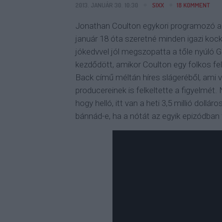
2013. JANUÁR 30. 10:30
SIXX
18
KOMMENT
Jonathan Coulton egykori programozó a g
január 18 óta szeretné minden igazi kocka
jókedvvel jól megszopatta a tőle nyúló G
kezdődött, amikor Coulton egy folkos fe
Back című méltán híres slágeréből, ami vi
producereinek is felkeltette a figyelmét
hogy helló, itt van a heti 3,5 millió doll
bánnád-e, ha a nótát az egyik epizódban