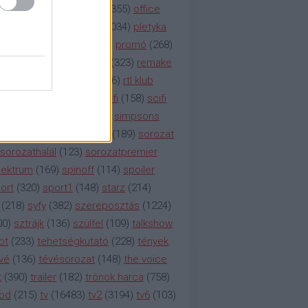
etflix
(
376
)
nézettség
(
1355
)
office
tt
(
159
)
per
(
208
)
pilot
(
1034
)
pletyka
litika
(
310
)
premier
(
135
)
promó
(
268
)
41
)
reality
(
1934
)
reklám
(
323
)
remake
tró
(
287
)
rtl
(
635
)
rtl ii
(
146
)
rtl klub
ajtóközlemény
(
116
)
sci-fi
(
158
)
scifi
 fi
(
533
)
showtime
(
794
)
simpsons
tcom
(
882
)
snl
(
276
)
soa
(
189
)
sorozat
sorozathalál
(
123
)
sorozatpremier
ektrum
(
169
)
spinoff
(
114
)
spoiler
ort
(
320
)
sport1
(
148
)
starz
(
214
)
(
218
)
syfy
(
382
)
szereposztás
(
1224
)
00
)
sztrájk
(
136
)
szülfel
(
109
)
talkshow
bt
(
233
)
tehetségkutató
(
228
)
tények
vé
(
136
)
tévésorozat
(
148
)
the voice
t
(
390
)
trailer
(
182
)
trónok harca
(
758
)
ood
(
215
)
tv
(
16483
)
tv2
(
3194
)
tv6
(
103
)