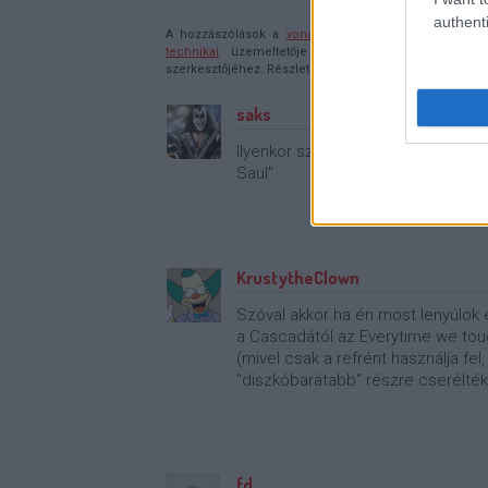
authenti
A hozzászólások a
vonatkozó jogszabályok
értelmébe
technikai
üzemeltetője semmilyen felelősséget nem vá
szerkesztőjéhez. Részletek a
Felhasználási feltételekb
saks
Ilyenkor szokott feltűnni egy (zug
Saul"
KrustytheClown
Szóval akkor ha én most lenyúlok e
a Cascadától az Everytime we touc
(mivel csak a refrént használja fel
"diszkóbarátabb" részre cserélték
fd