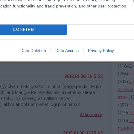
(
2137
)
n
cation functionality and fraud prevention, and other user protection.
n felhasználói tartalomnak minősülnek, értük a
szolgáltatás
(
195
)
or
llal, azokat nem ellenőrzi. Kifogás esetén forduljon a blog
(
325
)
po
en
és az
adatvédelmi tájékoztatóban
.
rádió
(
3
CONFIRM
2013.01.30. 10:41:07
(
225
)
re
)ügyvéd egy csoportos per ötletével: "Better call
(
2212
)
s
(
207
)
sci
Data Deletion
Data Access
Privacy Policy
(
115
)
si
Válasz erre
(
11642
)
(
266
)
sp
2013.01.30. 11:15:53
(
343
)
sp
gy olyan feldolgozást, mint pl. (gagyi példa, de jó)
survivor
h, ami Maggie Reilley dalának a kemény átirata
szex
(
1
, a többi dalszöveg és dallam helyét
), akkor abból nem lehet jogi probléma?
(
387
)
tb
(
119
)
té
Válasz erre
(
100
)
tn
true bl
2013.01.30. 11:25:45