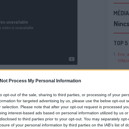
MÉDIA
Ninc
TOP 5
Íme, 
tökpu
ott interjúban azt kifogásolta, hogy a Fox
Talán
ben az epizódban nem hangzik el a neve, nincs
Not Process My Personal Information
Való V
nem kapott. A Fox nem foglalkozott tovább a
to opt-out of the sale, sharing to third parties, or processing of your per
a dalt, (ami ugye Coulton feldolgozása) és
Cicci
formation for targeted advertising by us, please use the below opt-out s
kért kap. Ez már kicsit baszta a csőrét a
kenta
r selection. Please note that after your opt-out request is processed y
le Play-re és az Amazonra feltette a Baby Got
eing interest-based ads based on personal information utilized by us or
 amiről a leírásban megjegyzi, hogy "ez az én
disclosed to third parties prior to your opt-out. You may separately opt-
Nézze
losure of your personal information by third parties on the IAB’s list of
nálunk
ának feldolgozása, azaz PONTOSAN ugyanolyan,