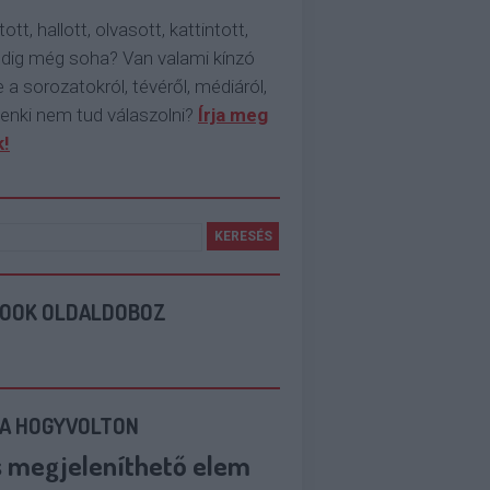
tott, hallott, olvasott, kattintott,
ddig még soha? Van valami kínzó
 a sorozatokról, tévéről, médiáról,
enki nem tud válaszolni?
Írja meg
!
BOOK OLDALDOBOZ
 A HOGYVOLTON
s megjeleníthető elem