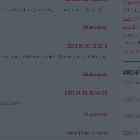
tv papri
neved alatt az _eredetit_, de azt mondod, azt Te a
(
311
)
up
világ
(
1
viasat
(
Válasz erre
vicces
(
faktor
(
2013.01.30. 12:21:12
europa
nalni meg otlettelen dolog. De lenyulni azt akkor is
ARCH
Válasz erre
2019 au
2013.01.30. 12:44:30
2019 júl
 csávónak?
Válasz erre
2019 jún
2019 má
2013.01.30. 12:47:12