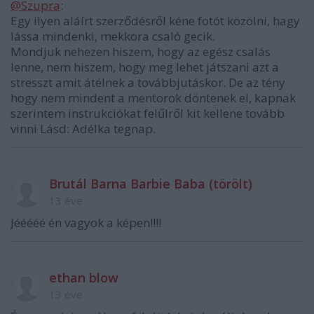
@Szupra
:
Egy ilyen aláírt szerződésről kéne fotót közölni, hagy
lássa mindenki, mekkora csaló gecik.
Mondjuk nehezen hiszem, hogy az egész csalás
lenne, nem hiszem, hogy meg lehet játszani azt a
stresszt amit átélnek a továbbjutáskor. De az tény
hogy nem mindent a mentorok döntenek el, kapnak
szerintem instrukciókat felűlről kit kellene tovább
vinni Lásd: Adélka tegnap.
Brutál Barna Barbie Baba (törölt)
13 éve
Jééééé én vagyok a képen!!!!
ethan blow
13 éve