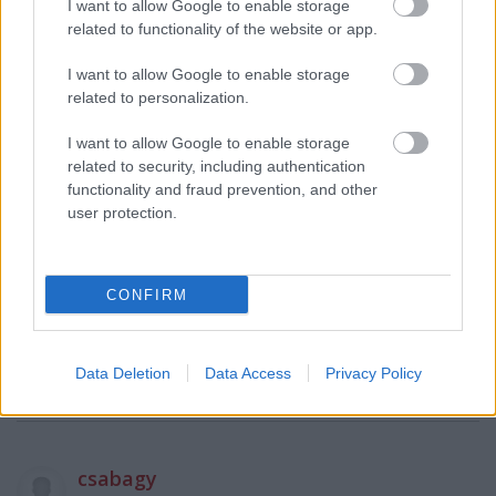
I want to allow Google to enable storage
de szerintem az a Favzi Kabir is... na mondjátok már
related to functionality of the website or app.
a nevét.. várjatok visszagörgetek.. Kvaka Andrea! az!
na az szerintem transzfesztita, meg nem tetszik
I want to allow Google to enable storage
related to personalization.
a másik gáré viszont elég jó!
I want to allow Google to enable storage
related to security, including authentication
egyébként meg egy kibaszott nagy fos az egész
functionality and fraud prevention, and other
műsor, megint kreálnak pár csicska énekest, akiket 2
user protection.
évig hordanak haknizni, aztán eltűnnek a
süllyesztőben
CONFIRM
never again
13 éve
Data Deletion
Data Access
Privacy Policy
Hallelujah, I am the happiest lamb... :-)
csabagy