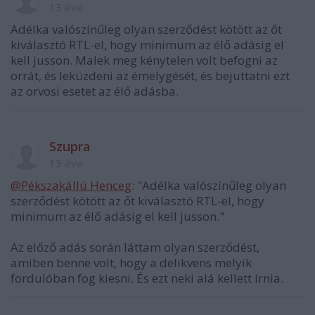
13 éve
Adélka valószínűleg olyan szerződést kötött az őt
kiválasztó RTL-el, hogy minimum az élő adásig el
kell jusson. Malek meg kénytelen volt befogni az
orrát, és leküzdeni az émelygését, és bejuttatni ezt
az orvosi esetet az élő adásba.
Szupra
13 éve
@Pékszakállú Henceg
: "Adélka valószínűleg olyan
szerződést kötött az őt kiválasztó RTL-el, hogy
minimum az élő adásig el kell jusson."
Az előző adás során láttam olyan szerződést,
amiben benne volt, hogy a delikvens melyik
fordulóban fog kiesni. És ezt neki alá kellett írnia.