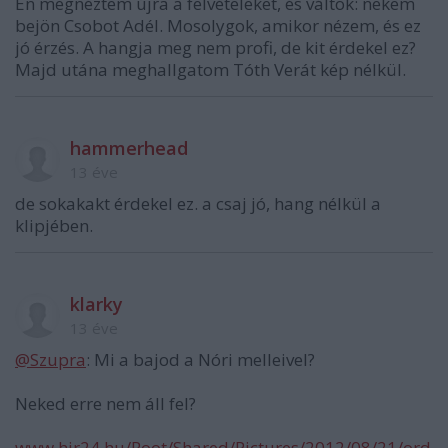
Én megnéztem újra a felvételeket, és váltok: nekem
bejön Csobot Adél. Mosolygok, amikor nézem, és ez
jó érzés. A hangja meg nem profi, de kit érdekel ez?
Majd utána meghallgatom Tóth Verát kép nélkül.
hammerhead
13 éve
de sokakakt érdekel ez. a csaj jó, hang nélkül a
klipjében.
klarky
13 éve
@Szupra
: Mi a bajod a Nóri melleivel?
Neked erre nem áll fel?
www.hir24.hu/Root/Shared/Pictures/2012/08/21/ord