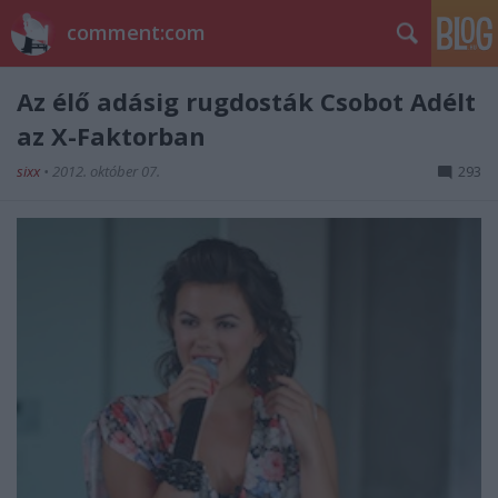
comment:com
Az élő adásig rugdosták Csobot Adélt
az X-Faktorban
sixx
•
2012. október 07.
293