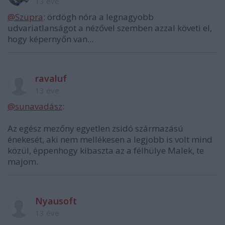
13 éve
@Szupra
: ördögh nóra a legnagyobb
udvariatlanságot a nézővel szemben azzal követi el,
hogy képernyőn van...
ravaluf
13 éve
@sunavadász
:
Az egész mezőny egyetlen zsidó származású
énekesét, aki nem mellékesen a legjobb is volt mind
közül, éppenhogy kibaszta az a félhülye Malek, te
majom.
Nyausoft
13 éve