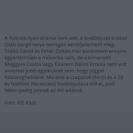
A fiúknák ilyen dráma nem volt, a továbbjutó trióból
Oláh Gergő helye nemigen kérdőjelezhető meg,
Szabó Dávid és Fehér Zoltán már korántsem ennyire
egyértelműen a műsorba való, de a kimaradó
Meggyes Csaba vagy Ekanem Bálint Emota nem volt
annyival jobb egyiküknél sem, hogy joggal
háboroghatnánk. Ma este a csapatok (Feró) és a 28
év felettiek (Keresztes) továbbjutása dől el, jövő
héten pedig jönnek az élő adások.
Fotó: RTL Klub.