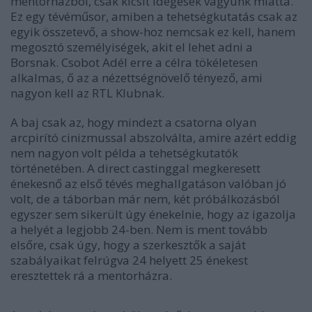
mentorházból, csak kicsit idegesek vagyunk miatta.
Ez egy tévéműsor, amiben a tehetségkutatás csak az
egyik összetevő, a show-hoz nemcsak ez kell, hanem
megosztó személyiségek, akit el lehet adni a
Borsnak. Csobot Adél erre a célra tökéletesen
alkalmas, ő az a nézettségnövelő tényező, ami
nagyon kell az RTL Klubnak.
A baj csak az, hogy mindezt a csatorna olyan
arcpirító cinizmussal abszolválta, amire azért eddig
nem nagyon volt példa a tehetségkutatók
történetében. A direct castinggal megkeresett
énekesnő az első tévés meghallgatáson valóban jó
volt, de a táborban már nem, két próbálkozásból
egyszer sem sikerült úgy énekelnie, hogy az igazolja
a helyét a legjobb 24-ben. Nem is ment tovább
elsőre, csak úgy, hogy a szerkesztők a saját
szabályaikat felrúgva 24 helyett 25 énekest
eresztettek rá a mentorházra.