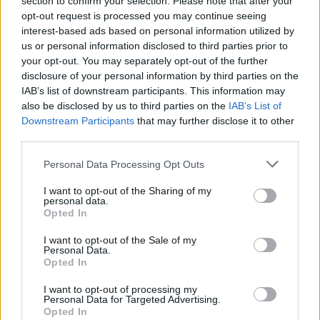
section to confirm your selection. Please note that after your
hamvas szűzlányka volt:)))
opt-out request is processed you may continue seeing
Egy normális világban az 52 éves mentorál, vagy
interest-based ads based on personal information utilized by
tanít, nem rebegő pillájú reménykedőként égeti
us or personal information disclosed to third parties prior to
magát. Ez a faszi egy bohóc. A VV5-be nem került be,
your opt-out. You may separately opt-out of the further
most ide az éneklő való világba igen:)))) Ott csak
disclosure of your personal information by third parties on the
dögleni kellett volna, meg enni-inni, itt max énekel is
IAB’s list of downstream participants. This information may
egy keveset. PFFFFF....
also be disclosed by us to third parties on the
IAB’s List of
Downstream Participants
that may further disclose it to other
third parties.
foghirjol
Please note that this website/app uses one or more Google
Personal Data Processing Opt Outs
13 éve
services and may gather and store information including but
not limited to your visit or usage behaviour. You may click to
I want to opt-out of the Sharing of my
Nem hiszem, hogy Malek M. ennyire megalkuvó
personal data.
grant or deny consent to Google and its third-party tags to
legyen, hogy valószínű hallása ellenére beválaszt egy
Opted In
use your data for below specified purposes in below Google
ilyen kis semmitmondó lányt, mint ez az Adél.
consent section.
I want to opt-out of the Sale of my
Teljesen felháborítónak tartom, azon kívül, hogy
Personal Data.
sem hangja, sem hallása nincs, egy természetes
Opted In
megnyilvánulása sincs.
I want to opt-out of processing my
Malek családja okán is jó indittatásban részesült,
Personal Data for Targeted Advertising.
ami a zenélést illeti, tehát kizárt, hogy nem hallja,
Opted In