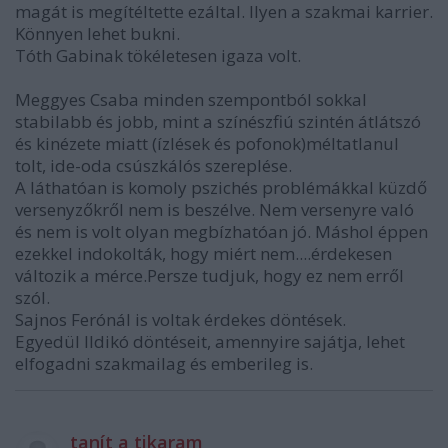
magát is megítéltette ezáltal. Ilyen a szakmai karrier.
Könnyen lehet bukni.
Tóth Gabinak tökéletesen igaza volt.
Meggyes Csaba minden szempontból sokkal
stabilabb és jobb, mint a színészfiú szintén átlátszó
és kinézete miatt (ízlések és pofonok)méltatlanul
tolt, ide-oda csúszkálós szereplése.
A láthatóan is komoly pszichés problémákkal küzdő
versenyzőkről nem is beszélve. Nem versenyre való
és nem is volt olyan megbízhatóan jó. Máshol éppen
ezekkel indokolták, hogy miért nem....érdekesen
változik a mérce.Persze tudjuk, hogy ez nem erről
szól.
Sajnos Ferónál is voltak érdekes döntések.
Egyedül Ildikó döntéseit, amennyire sajátja, lehet
elfogadni szakmailag és emberileg is.
tanít a tikaram