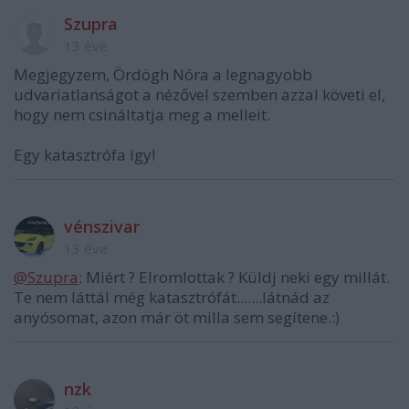
Szupra
13 éve
Megjegyzem, Ördögh Nóra a legnagyobb
udvariatlanságot a nézővel szemben azzal követi el,
hogy nem csináltatja meg a melleit.
Egy katasztrófa így!
vénszivar
13 éve
@Szupra
: Miért ? Elromlottak ? Küldj neki egy millát.
Te nem láttál még katasztrófát.......látnád az
anyósomat, azon már öt milla sem segítene.:)
nzk