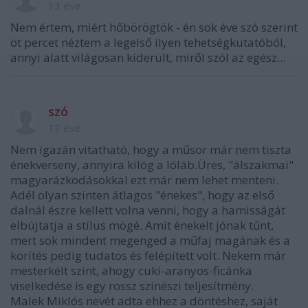
13 éve
Nem értem, miért hőbörögtök - én sok éve szó szerint
öt percet néztem a legelső ilyen tehetségkutatóból,
annyi alatt világosan kiderült, miről szól az egész...
szó
13 éve
Nem igazán vitatható, hogy a műsor már nem tiszta
énekverseny, annyira kilóg a lóláb.Üres, "álszakmai"
magyarázkodásokkal ezt már nem lehet menteni.
Adél olyan szinten átlagos "énekes", hogy az első
dalnál észre kellett volna venni, hogy a hamisságát
elbújtatja a stílus mögé. Amit énekelt jónak tűnt,
mert sok mindent megenged a műfaj magának és a
körítés pedig tudatos és felépített volt. Nekem már
mesterkélt szint, ahogy cuki-aranyos-ficánka
viselkedése is egy rossz színészi teljesítmény.
Malek Miklós nevét adta ehhez a döntéshez, saját