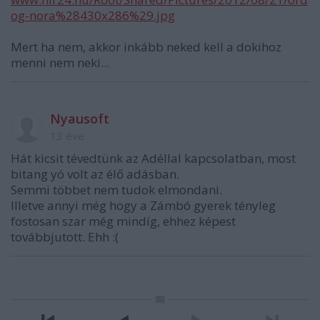
og-nora%28430x286%29.jpg
Mert ha nem, akkor inkább neked kell a dokihoz
menni nem neki...
Nyausoft
13 éve
Hát kicsit tévedtünk az Adéllal kapcsolatban, most
bitang yó volt az élő adásban.
Semmi többet nem tudok elmondani.
Illetve annyi még hogy a Zámbó gyerek tényleg
fostosan szar még mindíg, ehhez képest
továbbjutott. Ehh :(