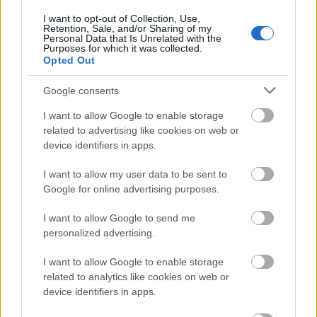
mennyire gyenge ez a lány. Azt sem hiszem, hogy
ennyire rá van szorulva a lére, hogy ilyen
I want to opt-out of Collection, Use,
Retention, Sale, and/or Sharing of my
megalkuvásban részt vegyen. Akkor mi lehet az ok?
Personal Data that Is Unrelated with the
Purposes for which it was collected.
Ezen gondolkodom. Ha én ott ülnék, és azt
Opted Out
mondanák nekem a szerkesztők, hogy ezt a lányt
válasszam be, símán felállnék és azt mondanám,
Google consents
akkor nem vállalom, ha nem kapok szabad kezet.
Bár lehet, hogy a szerződésben az van, hogy köteles
I want to allow Google to enable storage
az utasítások szerint értékelni. Sehogysem korrekt a
related to advertising like cookies on web or
dolog, én rosszul vagyok az egésztől és rendkívül
device identifiers in apps.
sajnálom a tényleg tehetséges fiatalokat, akik
valamilyen egyéb megfontolásból ki kellett,hogy
I want to allow my user data to be sent to
essenek. Szerintem a legjobbak estek ki, egy-két
Google for online advertising purposes.
embert leszámítva.
I want to allow Google to send me
personalized advertising.
apd (törölt)
I want to allow Google to enable storage
related to analytics like cookies on web or
13 éve
device identifiers in apps.
hát az a Csobot Adél tényleg botrányosan szar