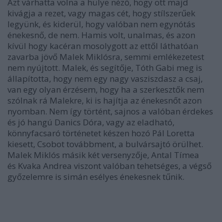
Azt várhatta volna a hülye néző, hogy ott majd
kivágja a rezet, vagy magas cét, hogy stílszerűek
legyünk, és kiderül, hogy valóban nem egynótás
énekesnő, de nem. Hamis volt, unalmas, és azon
kívül hogy kacéran mosolygott az ettől láthatóan
zavarba jövő Malek Miklósra, semmi emlékezetest
nem nyújtott. Malek, és segítője, Tóth Gabi meg is
állapította, hogy nem egy nagy vasziszdasz a csaj,
van egy olyan érzésem, hogy ha a szerkesztők nem
szólnak rá Malekre, ki is hajítja az énekesnőt azon
nyomban. Nem így történt, sajnos a valóban érdekes
és jó hangú Danics Dóra, vagy az eladható,
könnyfacsaró történetet készen hozó Pál Loretta
kiesett, Csobot továbbment, a bulvársajtó örülhet.
Malek Miklós másik két versenyzője, Antal Tímea
és Kvaka Andrea viszont valóban tehetséges, a végső
győzelemre is simán esélyes énekesnek tűnik.