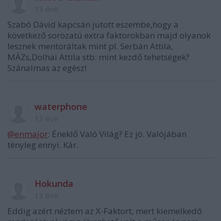
13 éve
Szabó Dávid kapcsán jutott eszembe,hogy a
következő sorozatú extra faktorokban majd olyanok
lesznek mentoráltak mint pl. Serbán Attila,
MÁZs,Dolhai Attila stb. mint kezdő tehetségek?
Szánalmas az egész!
waterphone
13 éve
@enmajor
: Éneklő Való Világ? Ez jó. Valójában
tényleg ennyi. Kár.
Hokunda
13 éve
Eddig azért néztem az X-Faktort, mert kiemelkedő