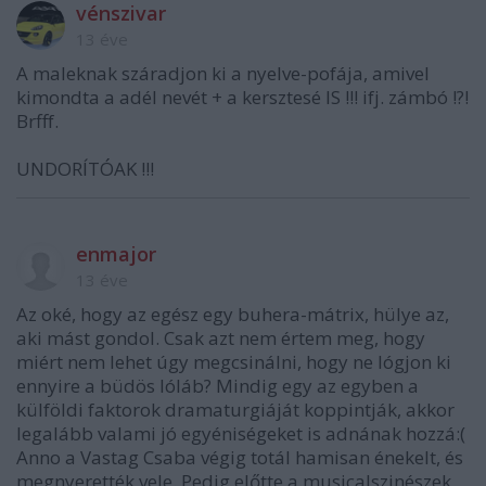
vénszivar
13 éve
A maleknak száradjon ki a nyelve-pofája, amivel
kimondta a adél nevét + a kersztesé IS !!! ifj. zámbó !?!
Brfff.
UNDORÍTÓAK !!!
enmajor
13 éve
Az oké, hogy az egész egy buhera-mátrix, hülye az,
aki mást gondol. Csak azt nem értem meg, hogy
miért nem lehet úgy megcsinálni, hogy ne lógjon ki
ennyire a büdös lóláb? Mindig egy az egyben a
külföldi faktorok dramaturgiáját koppintják, akkor
legalább valami jó egyéniségeket is adnának hozzá:(
Anno a Vastag Csaba végig totál hamisan énekelt, és
megnyerették vele. Pedig előtte a musicalszinészek