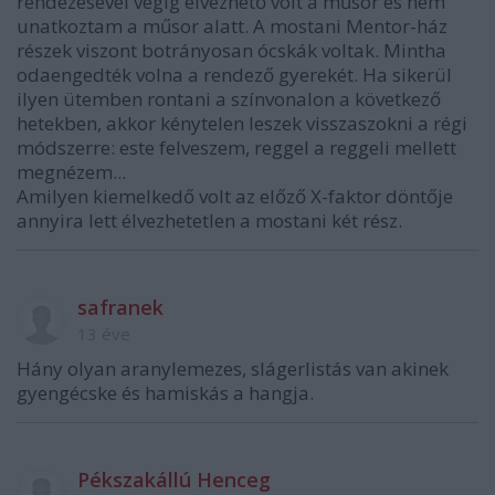
rendezésével végig élvezhető volt a műsor és nem
unatkoztam a műsor alatt. A mostani Mentor-ház
részek viszont botrányosan ócskák voltak. Mintha
odaengedték volna a rendező gyerekét. Ha sikerül
ilyen ütemben rontani a színvonalon a következő
hetekben, akkor kénytelen leszek visszaszokni a régi
módszerre: este felveszem, reggel a reggeli mellett
megnézem...
Amilyen kiemelkedő volt az előző X-faktor döntője
annyira lett élvezhetetlen a mostani két rész.
safranek
13 éve
Hány olyan aranylemezes, slágerlistás van akinek
gyengécske és hamiskás a hangja.
Pékszakállú Henceg