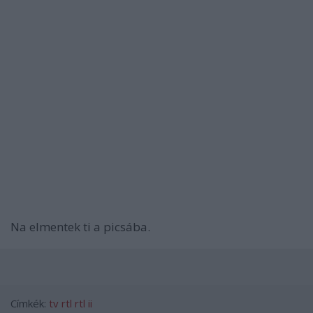
Na elmentek ti a picsába.
Címkék:
tv
rtl
rtl ii