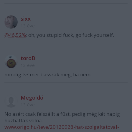
sixx
13 éve
@46,52%
: oh, you stupid fuck, go fuck yourself.
toroB
13 éve
mindig tv? mer basszák meg, ha nem
Megoldó
13 éve
No azért csak felszállt a füst, pedig még két napig
húzhatták volna.
www.origo.hu/teve/20120928-hat-szolgaltatoval-