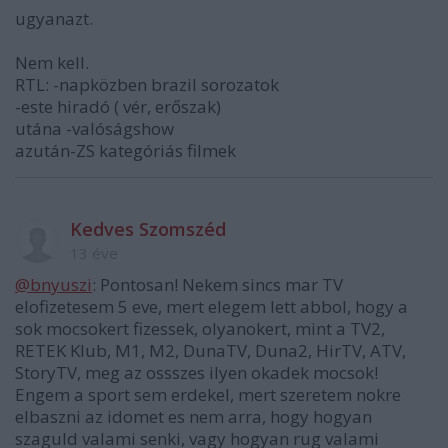
ugyanazt.
Nem kell.
RTL: -napközben brazil sorozatok
-este hiradó ( vér, erőszak)
utána -valóságshow
azután-ZS kategóriás filmek
Kedves Szomszéd
13 éve
@bnyuszi
: Pontosan! Nekem sincs mar TV
elofizetesem 5 eve, mert elegem lett abbol, hogy a
sok mocsokert fizessek, olyanokert, mint a TV2,
RETEK Klub, M1, M2, DunaTV, Duna2, HirTV, ATV,
StoryTV, meg az ossszes ilyen okadek mocsok!
Engem a sport sem erdekel, mert szeretem nokre
elbaszni az idomet es nem arra, hogy hogyan
szaguld valami senki, vagy hogyan rug valami