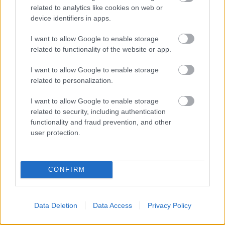
azért fizetek amit nézek is!
related to analytics like cookies on web or
device identifiers in apps.
I want to allow Google to enable storage
misi46
related to functionality of the website or app.
13 éve
De ha már fizetni kell érte, legalább HD minőségben
I want to allow Google to enable storage
adják? /mindig TV/
related to personalization.
I want to allow Google to enable storage
related to security, including authentication
kerecsen2010
functionality and fraud prevention, and other
13 éve
user protection.
@SingleSide
: Nem, pont azért indították az RTL 2-t,
hogy pénzt kapjanak a műsorterjesztőktől. Az RTL
Klubért ugyanis nem kapnak, mert az országos
CONFIRM
analóg műsorszórásban ingyenesen fogható. A
reklámbevétel meg fogy, ezért próbálnak az
országos ker tévék, új csatornák indításával
Data Deletion
Data Access
Privacy Policy
pótlólagos forráshoz jutni. Mellesleg céljuk az