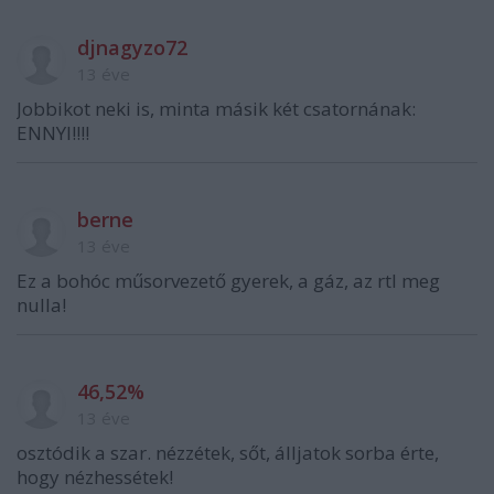
djnagyzo72
13 éve
Jobbikot neki is, minta másik két csatornának:
ENNYI!!!!
berne
13 éve
Ez a bohóc műsorvezető gyerek, a gáz, az rtl meg
nulla!
46,52%
13 éve
osztódik a szar. nézzétek, sőt, álljatok sorba érte,
hogy nézhessétek!