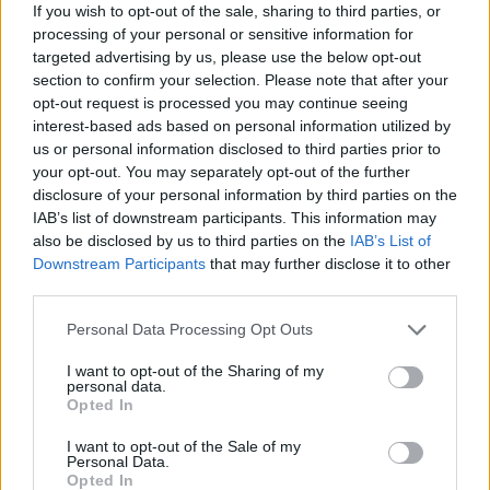
If you wish to opt-out of the sale, sharing to third parties, or
Jelszavuk : Valasztekot a magyarnak ! :)
processing of your personal or sensitive information for
targeted advertising by us, please use the below opt-out
section to confirm your selection. Please note that after your
Hódos Hajnalka
opt-out request is processed you may continue seeing
interest-based ads based on personal information utilized by
13 éve
us or personal information disclosed to third parties prior to
@karolinabeszarova
: persze, a Digisek tárgyalnak a
your opt-out. You may separately opt-out of the further
Sportklubbal is. Mondjuk, azt nem mondták, miről,
disclosure of your personal information by third parties on the
úgyhogy.
IAB’s list of downstream participants. This information may
also be disclosed by us to third parties on the
IAB’s List of
Downstream Participants
that may further disclose it to other
third parties.
13 éve
Please note that this website/app uses one or more Google
Personal Data Processing Opt Outs
Fasza, az egész család tűkön ülve várja már,
services and may gather and store information including but
hogy végre kényeztethesse látóidegeit Delhusa Úr
not limited to your visit or usage behaviour. You may click to
I want to opt-out of the Sharing of my
szoknyavadászatával, erre megint csak a bolondját
personal data.
grant or deny consent to Google and its third-party tags to
járatják az emberrel.
Opted In
use your data for below specified purposes in below Google
consent section.
I want to opt-out of the Sale of my
Szép, mondhatom.
Personal Data.
Opted In