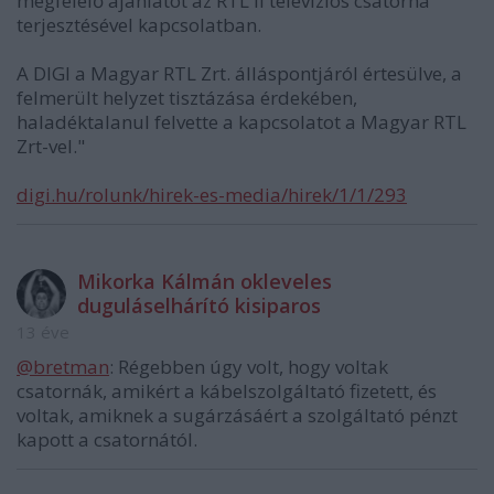
megfelelő ajánlatot az RTL II televíziós csatorna
terjesztésével kapcsolatban.
A DIGI a Magyar RTL Zrt. álláspontjáról értesülve, a
felmerült helyzet tisztázása érdekében,
haladéktalanul felvette a kapcsolatot a Magyar RTL
Zrt-vel."
digi.hu/rolunk/hirek-es-media/hirek/1/1/293
Mikorka Kálmán okleveles
duguláselhárító kisiparos
13 éve
@bretman
: Régebben úgy volt, hogy voltak
csatornák, amikért a kábelszolgáltató fizetett, és
voltak, amiknek a sugárzásáért a szolgáltató pénzt
kapott a csatornától.