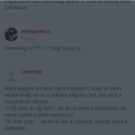
anyacsatornák fizetősség tétele is, csak ez eddig nem
jött össze.
vernarancs
13 éve
Nem eleg az RTL1? Eleg fos az is.
Leonine
13 éve
Nem vagyok álszent, nem mondom, hogy én nem
nézek tévét, de ez a reklám elég fos lett. Ha picit a
sorok közé nézünk:
"A fű zöld, az ég kék" - de te ülj bent a szobában, és
nézd ezeket a tévén keresztül
"Az élet szép" - de te ne éld a sajátod, inkább nézd a
másokét...