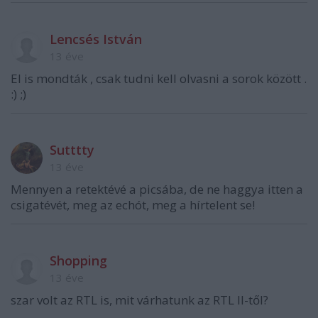
Lencsés István
13 éve
El is mondták , csak tudni kell olvasni a sorok között .
:) ;)
Sutttty
13 éve
Mennyen a retektévé a picsába, de ne haggya itten a
csigatévét, meg az echót, meg a hírtelent se!
Shopping
13 éve
szar volt az RTL is, mit várhatunk az RTL II-től?