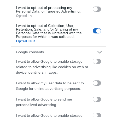
I want to opt-out of processing my
Ringlósztár
Personal Data for Targeted Advertising.
Opted In
13 éve
@karolinabeszarova
:
I want to opt-out of Collection, Use,
Retention, Sale, and/or Sharing of my
De NEM érdekel.
Personal Data that Is Unrelated with the
Purposes for which it was collected.
Opted Out
bnyuszi
Google consents
13 éve
I want to allow Google to enable storage
Rudolf Péter:
related to advertising like cookies on web or
"Sok csatornánál az a gond, nem tisztítják rendesen,
device identifiers in apps.
és akkor egyszer csak árad a mocsok!"
I want to allow my user data to be sent to
Google for online advertising purposes.
"Ne a pénzét dobja ki, hanem a felesleges
csatornákat!"
I want to allow Google to send me
personalized advertising.
Na ezért nincs nekem előfizetésem, és nem is lesz
addig, amíg olyan lehetőség nem lesz, hogy csak
I want to allow Google to enable storage