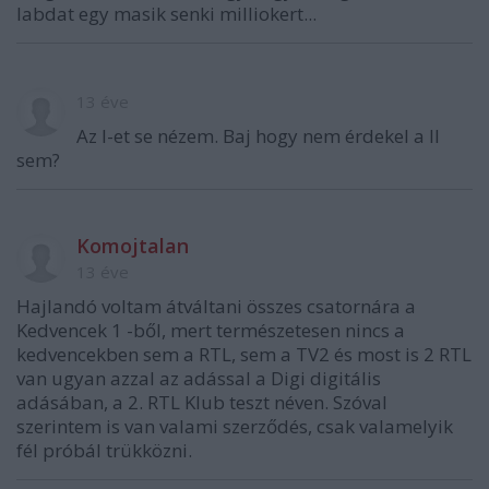
labdat egy masik senki milliokert...
13 éve
Az I-et se nézem. Baj hogy nem érdekel a II
sem?
Komojtalan
13 éve
Hajlandó voltam átváltani összes csatornára a
Kedvencek 1 -ből, mert természetesen nincs a
kedvencekben sem a RTL, sem a TV2 és most is 2 RTL
van ugyan azzal az adással a Digi digitális
adásában, a 2. RTL Klub teszt néven. Szóval
szerintem is van valami szerződés, csak valamelyik
fél próbál trükközni.