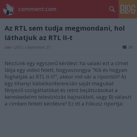
comment:com
Az RTL sem tudja megmondani, hol
láthatjuk az RTL II-t
sixx
•
2012. szeptember 27.
39
Nézzünk egy egyszerű kérdést: ha valaki ezt a címet
látja egy videó felett, hogyaszongya "Kik és hogyan
foghatják az RTL II-t?", akkor mit vár a riporttól? A)
egy tihanyi kábelkonferencián saját magukat
fényező szolgáltatókat és retró bejátszásokat a
kereskedelmi televíziózás hajnalából, vagy B) választ
a címben feltett kérdésre? Ez itt a Fókusz riportja: