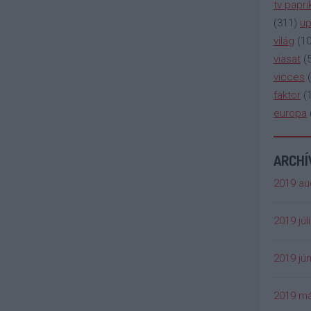
tv papri
(
311
)
up
világ
(
1
viasat
(
vicces
(
faktor
(
europa
ARCH
2019 au
2019 júl
2019 jún
2019 má