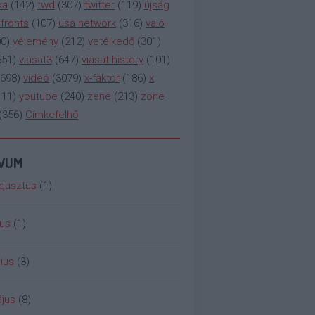
ka
(
142
)
twd
(
307
)
twitter
(
119
)
újság
fronts
(
107
)
usa network
(
316
)
való
00
)
vélemény
(
212
)
vetélkedő
(
301
)
551
)
viasat3
(
647
)
viasat history
(
101
)
698
)
videó
(
3079
)
x-faktor
(
186
)
x
111
)
youtube
(
240
)
zene
(
213
)
zone
(
356
)
Címkefelhő
ÍVUM
gusztus
(
1
)
ius
(
1
)
ius
(
3
)
jus
(
8
)