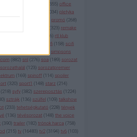
etflix
(
376
)
nézettség
(
1355
)
office
tt
(
159
)
per
(
208
)
pilot
(
1034
)
pletyka
litika
(
310
)
premier
(
135
)
promó
(
268
)
41
)
reality
(
1934
)
reklám
(
323
)
remake
tró
(
287
)
rtl
(
635
)
rtl ii
(
146
)
rtl klub
ajtóközlemény
(
116
)
sci-fi
(
158
)
scifi
 fi
(
533
)
showtime
(
794
)
simpsons
tcom
(
882
)
snl
(
276
)
soa
(
189
)
sorozat
sorozathalál
(
123
)
sorozatpremier
ektrum
(
169
)
spinoff
(
114
)
spoiler
ort
(
320
)
sport1
(
148
)
starz
(
214
)
(
218
)
syfy
(
382
)
szereposztás
(
1224
)
00
)
sztrájk
(
136
)
szülfel
(
109
)
talkshow
bt
(
233
)
tehetségkutató
(
228
)
tények
vé
(
136
)
tévésorozat
(
148
)
the voice
t
(
390
)
trailer
(
182
)
trónok harca
(
758
)
ood
(
215
)
tv
(
16483
)
tv2
(
3194
)
tv6
(
103
)