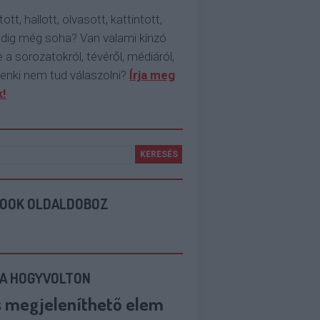
tott, hallott, olvasott, kattintott,
ddig még soha? Van valami kínzó
 a sorozatokról, tévéről, médiáról,
enki nem tud válaszolni?
Írja meg
!
BOOK OLDALDOBOZ
 A HOGYVOLTON
s megjeleníthető elem