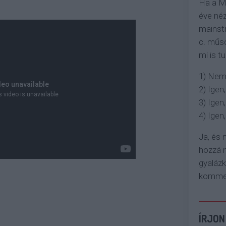
Ha a M
éve néz
mainstr
c. műso
mi is tu
1) Nem
2) Igen,
3) Igen,
4) Igen, 
Ja, és
hozzá n
gyaláz
komment
ÍRJON