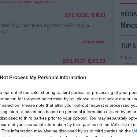
en
és az
adatvédelmi tájékoztatóban
.
MÉDIA
2012.09.26. 18:16:01
Ninc
döntés? Egy rész jelen, egy rész jövő? Vagy a
vad?
Válasz erre
TOP 5
Íme, 
2012.09.27. 12:03:33
tökpu
Not Process My Personal Information
Talán
Válasz erre
Való V
to opt-out of the sale, sharing to third parties, or processing of your per
formation for targeted advertising by us, please use the below opt-out s
j
! ‐
Belépés Facebookkal
Cicci
r selection. Please note that after your opt-out request is processed y
kenta
eing interest-based ads based on personal information utilized by us or
disclosed to third parties prior to your opt-out. You may separately opt-
losure of your personal information by third parties on the IAB’s list of
Nézze
. This information may also be disclosed by us to third parties on the
IA
nálunk