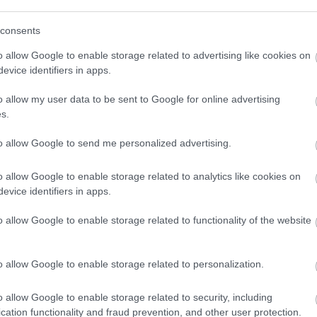
(
111
)
du
consents
(
302
)
el
(
598
)
f
o allow Google to enable storage related to advertising like cookies on
foci
(
17
evice identifiers in apps.
(
227
)
gr
o allow my user data to be sent to Google for online advertising
(
107
)
h
s.
(
125
)
h
(
288
)
hí
to allow Google to send me personalized advertising.
homela
o allow Google to enable storage related to analytics like cookies on
house
(
evice identifiers in apps.
(
540
)
in
rosszb
o allow Google to enable storage related to functionality of the website
(
140
)
kr
(
152
)
li
o allow Google to enable storage related to personalization.
(
140
)
m
magyar 
o allow Google to enable storage related to security, including
(
230
)
m
cation functionality and fraud prevention, and other user protection.