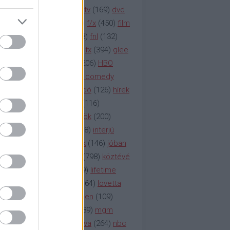
na televízió
(
1212
)
duna tv
(
169
)
dvd
őzetes
(
123
)
emmy
(
189
)
f/x
(
450
)
film
ilmmúzeum
(
903
)
film
(
338
)
fnl
(
132
)
1
)
fox
(
2048
)
fringe
(
163
)
fx
(
394
)
glee
ace klinika
(
173
)
gyász
(
206
)
HBO
bo
(
2971
)
hbo2
(
313
)
hbo comedy
imym
(
154
)
hír
(
2037
)
híradó
(
126
)
hírek
rtv
(
126
)
history channel
(
116
)
nd
(
123
)
horror
(
150
)
hősök
(
200
)
164
)
humor
(
140
)
idol
(
248
)
interjú
ternet
(
484
)
itv
(
122
)
játék
(
146
)
jóban
an
(
119
)
kasza
(
229
)
kép
(
798
)
köztévé
itika
(
618
)
lapszemle
(
169
)
lifetime
sta
(
178
)
lost
(
498
)
lóvé
(
164
)
lovetta
1
(
1692
)
m2
(
991
)
mad men
(
109
)
rádió
(
119
)
médiaipar
(
389
)
mgm
okka
(
142
)
mtv
(
1149
)
mtva
(
264
)
nbc