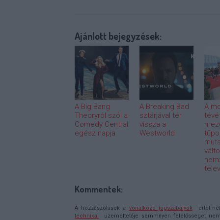
Ajánlott bejegyzések:
A Big Bang
A Breaking Bad
A mo
Theoryról szól a
sztárjával tér
tévé
Comedy Central
vissza a
mez
egész napja
Westworld
tűpo
muta
válto
nemz
tele
Kommentek:
A hozzászólások a
vonatkozó jogszabályok
értelmébe
technikai
üzemeltetője semmilyen felelősséget nem vá