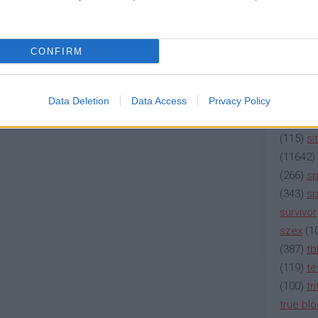
(
2137
)
n
(
195
)
or
(
325
)
po
CONFIRM
rádió
(
3
(
225
)
re
(
2212
)
s
Data Deletion
Data Access
Privacy Policy
(
207
)
sci
(
115
)
si
(
11642
)
(
266
)
sp
(
343
)
sp
survivor
szex
(
1
(
387
)
tb
(
119
)
té
(
100
)
tn
true bl