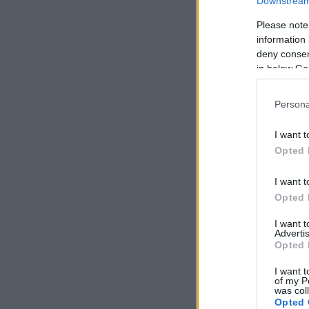
Downstream 
Please note
information 
deny consent
in below Go
Persona
I want t
Opted 
I want t
Opted 
I want 
Advertis
Opted 
I want t
of my P
was col
Opted 