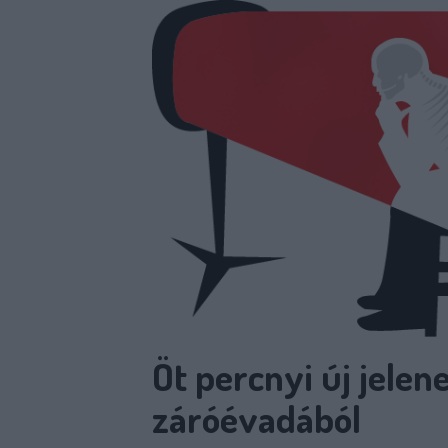
Öt percnyi új jelene
záróévadából