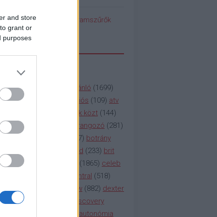
er and store
pedék benéz az Instagramszűrők
to grant or
ti rögvalóságba
ed purposes
SSZAVAK
a&e
(
133
)
abc
(
1958
)
ajánló
(
1699
)
(
112
)
amc
(
913
)
animációs
(
109
)
atv
n
(
531
)
baki
(
261
)
barátok közt
(
144
)
ág
(
130
)
bbc
(
403
)
beharangozó
(
281
)
(
314
)
blikk
(
338
)
bors
(
267
)
botrány
eaking
(
124
)
breaking bad
(
233
)
brit
sg
(
258
)
bulvár
(
995
)
cbs
(
1865
)
celeb
inemax
(
706
)
comedy central
(
518
)
58
)
csaj
(
177
)
csi
(
159
)
cw
(
882
)
dexter
(
247
)
discovery
(
249
)
discovery
(
111
)
doku
(
127
)
duna ii autonómia