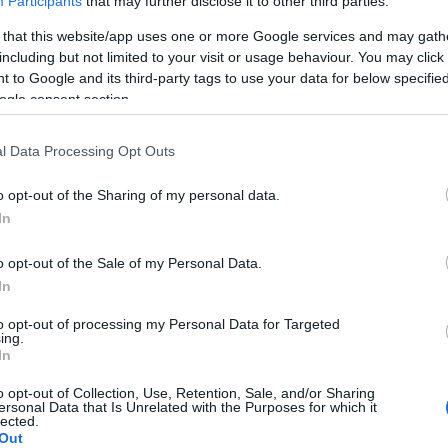
Participants
that may further disclose it to other third parties.
 that this website/app uses one or more Google services and may gath
A Pum
including but not limited to your visit or usage behaviour. You may click 
mögöt
 to Google and its third-party tags to use your data for below specifi
ogle consent section.
KULC
l Data Processing Opt Outs
24
(
312
)
o opt-out of the Sharing of my personal data.
amazon
In
(
217
)
ax
baroms
o opt-out of the Sale of my Personal Data.
beszól
In
(
320
)
br
to opt-out of processing my Personal Data for Targeted
(
512
)
b
ing.
In
(
108
)
c
cool
(
3
o opt-out of Collection, Use, Retention, Sale, and/or Sharing
ersonal Data that Is Unrelated with the Purposes for which it
(
237
)
díj
lected.
Out
channel