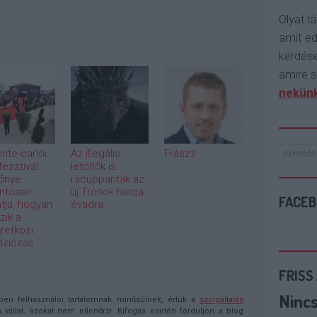
Olyat lá
amit e
kérdése
amire s
nekünk
nte-carlói
Az illegális
Frászt!
fesztivál
letöltők is
őnye
rácuppantak az
ntosan
új Trónok harca-
FACE
tja, hogyan
évadra
zik a
etközi
víziózás
FRISS
Ninc
n felhasználói tartalomnak minősülnek, értük a
szolgáltatás
llal, azokat nem ellenőrzi. Kifogás esetén forduljon a blog