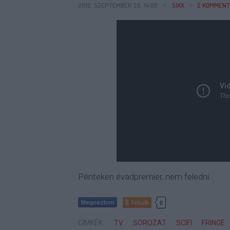
2012. SZEPTEMBER 26. 14:00
SIXX
2
KOMMENT
Pénteken évadpremier, nem feledni.
Tetszik
0
CÍMKÉK:
TV
SOROZAT
SCIFI
FRINGE