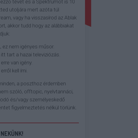
ezzo tévét és a Spektrumot is 10
ted utoljára mert azóta túl
eam, vagy ha visszasírod az Ablak
rt, akkor tudd hogy az alábbiakat
djuk:
, ez nem igényes műsor.
 itt tart a hazai televiziózás.
 erre van igény.
erről kell írni.
 minden, a poszthoz érdemben
em szóló, offtopic, nyelvtannáci,
kodó és/vagy személyeskedő
et figyelmeztetés nélkül törlünk.
 NEKÜNK!