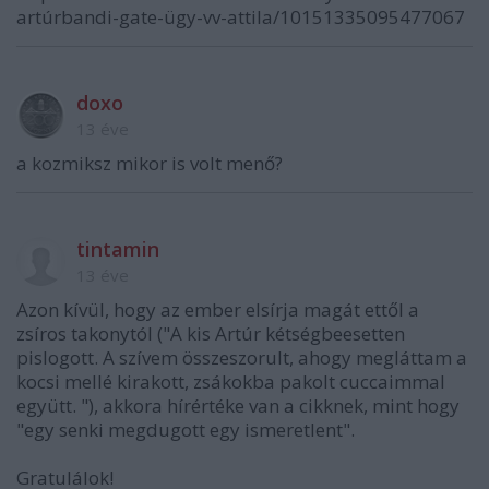
artúrbandi-gate-ügy-vv-attila/10151335095477067
doxo
13 éve
a kozmiksz mikor is volt menő?
tintamin
13 éve
Azon kívül, hogy az ember elsírja magát ettől a
zsíros takonytól ("A kis Artúr kétségbeesetten
pislogott. A szívem összeszorult, ahogy megláttam a
kocsi mellé kirakott, zsákokba pakolt cuccaimmal
együtt. "), akkora hírértéke van a cikknek, mint hogy
"egy senki megdugott egy ismeretlent".
Gratulálok!