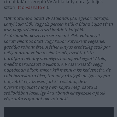
címoldalán szereplő VV Attila kutyájára (a teljes
sztori
itt olvasható el
).
"Ultimátumod adott VV Attilának (33) egykori barátja,
Lányi Lala (38). Vagy tíz percen belül a Blaha Lujza téren
lesz, vagy szélnek ereszti imádott kutyáját.
Artúrbandinak szerencsére nem kellett valamelyik
körúti villamos alatt vagy kóbor kutyaként végeznie,
gazdája rohant érte. A fehér kutyus eredetileg csak pár
hétig maradt volna az énekesnél, azelőtt bízta
barátjára néhány személyes holmijával együtt Attila,
mielőtt beköltözött a villába. A VV szerkesztői végig
haptákban álltak, mikor kell menni a kis kedvencért, de
Lala biztosította őket, tud még rá vigyázni. Igaz ugyan,
hogy Attila győztesen jött ki a villából, de a
nyereménylakást máig nem kapta meg, azóta is
szállodában lakik. Így Artúrbandi elhelyezése a játék
vége után is gondot okozott neki.