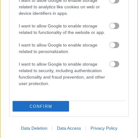
I want to allow Google to enable storage
Nem mintha bárkit is érdekelne egy ilyen hír...
related to analytics like cookies on web or
device identifiers in apps.
I want to allow Google to enable storage
hajdupeti fun
related to functionality of the website or app.
13 éve
I want to allow Google to enable storage
Hálistennek, ma már a legprimitívebb celeb sem
related to personalization.
dobhatja ki a kutyát.
Mert, felel érte a törvény előtt,
I want to allow Google to enable storage
és radikális állatvédők könnyen orrba vághatják.
related to security, including authentication
functionality and fraud prevention, and other
user protection.
whale
13 éve
CONFIRM
"Artúrbandi. Artúrbandi miatt nem beszél
egymással Attila és Lala."
Ha már copypészttel írsz "cikket", legalább a kép
Data Deletion
Data Access
Privacy Policy
címét és a képalát vedd ki, bakker...