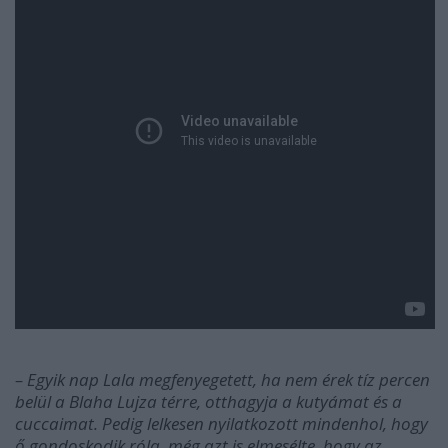
– Egyik nap Lala megfenyegetett, ha nem érek tíz percen
belül a Blaha Lujza térre, otthagyja a kutyámat és a
cuccaimat. Pedig lelkesen nyilatkozott mindenhol, hogy
ő gondoskodik róla, még azt is elmesélte, hogy az