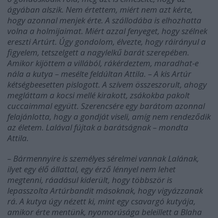
ágyában alszik. Nem értettem, miért nem azt kérte,
hogy azonnal menjek érte. A szállodába is elhozhatta
volna a holmijaimat. Miért azzal fenyeget, hogy szélnek
ereszti Artúrt. Úgy gondolom, élvezte, hogy ráirányul a
figyelem, tetszelgett a nagylelkű barát szerepében.
Amikor kijöttem a villából, rákérdeztem, maradhat-e
nála a kutya – mesélte feldúltan Attila. – A kis Artúr
kétségbeesetten pislogott. A szívem összeszorult, ahogy
megláttam a kocsi mellé kirakott, zsákokba pakolt
cuccaimmal együtt. Szerencsére egy barátom azonnal
felajánlotta, hogy a gondját viseli, amíg nem rendeződik
az életem. Lalával fújtak a barátságnak – mondta
Attila.
– Bármennyire is személyes sérelmei vannak Lalának,
ilyet egy élő állattal, egy érző lénnyel nem lehet
megtenni, ráadásul kiderült, hogy többször is
lepasszolta Artúrbandit másoknak, hogy vigyázzanak
rá. A kutya úgy nézett ki, mint egy csavargó kutyája,
amikor érte mentünk, nyomorúsága beleillett a Blaha