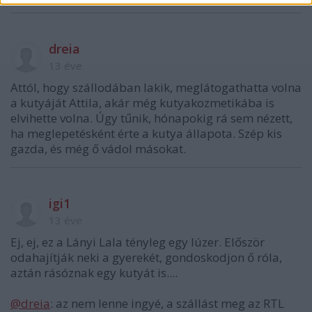
dreia
13 éve
Attól, hogy szállodában lakik, meglátogathatta volna
a kutyáját Attila, akár még kutyakozmetikába is
elvihette volna. Úgy tűnik, hónapokig rá sem nézett,
ha meglepetésként érte a kutya állapota. Szép kis
gazda, és még ő vádol másokat.
igi1
13 éve
Ej, ej, ez a Lányi Lala tényleg egy lúzer. Először
odahajítják neki a gyerekét, gondoskodjon ő róla,
aztán rásóznak egy kutyát is....
@dreia
: az nem lenne ingyé, a szállást meg az RTL