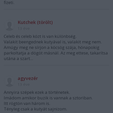
fizeti.
Kutchek (törölt)
13 éve
Celeb és celeb közt is van különbség.
Valakit beengednek kutyával is, valakit meg nem.
Amúgy meg ne sírjon a köcsög szája, hónapokig
parkoltatja a dögöt másnál. Az meg ettese, takarítsa
utána a szart...
agyvezér
13 éve
Annyira szépek ezek a történetek.
Imádom amikor buzik is vannak a sztoriban.
Itt rögtön van három is.
Tényleg csak a kutyát sajnizom.