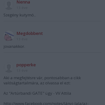
Nenna
13 éve
Szegény kutymó..
Megdobbent
13 éve
jovanakkor.
popperke
13 éve
Aki a megfejtésre vár, pontosabban a cikk
valóságtartalmára, az olvassa el ezt:
Az "Artúrbandi GATE" ügy - VV Attila
http://www.facebook.com/notes/lányi-lala/az-