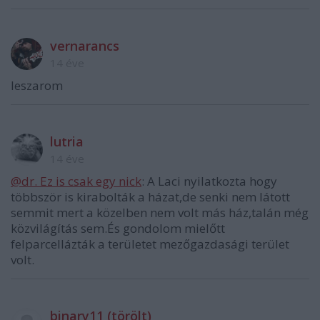
vernarancs
14 éve
leszarom
lutria
14 éve
@dr. Ez is csak egy nick
: A Laci nyilatkozta hogy
többször is kirabolták a házat,de senki nem látott
semmit mert a közelben nem volt más ház,talán még
közvilágítás sem.És gondolom mielőtt
felparcellázták a területet mezőgazdasági terület
volt.
binary11 (törölt)