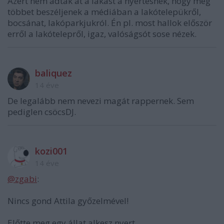
Azért nem adták át a lakást a nyertesnek, hogy még
többet beszéljenek a médiában a lakótelepükről,
bocsánat, lakóparkjukról. Én pl. most hallok először
erről a lakótelepről, igaz, valóságsót sose nézek.
baliquez
14 éve
De legalább nem nevezi magát rappernek. Sem
pediglen csöcsDJ.
kozi001
14 éve
@zgabi
:
Nincs gond Attila győzelmével!
Előtte meg egy állat alkesz nyert...