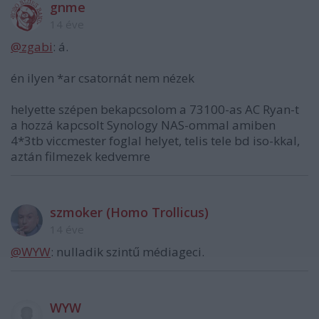
gnme
14 éve
@zgabi
: á.
én ilyen *ar csatornát nem nézek
helyette szépen bekapcsolom a 73100-as AC Ryan-t
a hozzá kapcsolt Synology NAS-ommal amiben
4*3tb viccmester foglal helyet, telis tele bd iso-kkal,
aztán filmezek kedvemre
szmoker (Homo Trollicus)
14 éve
@WYW
: nulladik szintű médiageci.
WYW