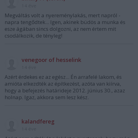
14 éve
Megváltás volt a nyereménylakás, mert napról -
napra tengődtek... Igen, akinek büdös a munka és
esze ágában sincs dolgozni, az nem értem mit
csodálkozik, de tényleg!
venegoor of hesselink
14 éve
Azért érdekes ez az egész... Én arrafelé lakom, és
amióta elkezdték az építkezést, azóta van kiírva,
hogy a befejezés határideje 2012. június 30., azaz
holnap. Igaz, akkora sem lesz kész.
kalandfereg
14 éve