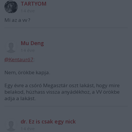
TARTYOM
14 éve
Mi az a vv ?
Mu Deng
14 éve
@Kentauró7
:
Nem, örökbe kapja.
Egy évre a csóró Megasztár oszt lakást, hogy mire
belakod, húzhass vissza anyádékhoz, a VV örökbe
adja a lakást.
dr. Ez is csak egy nick
14 éve