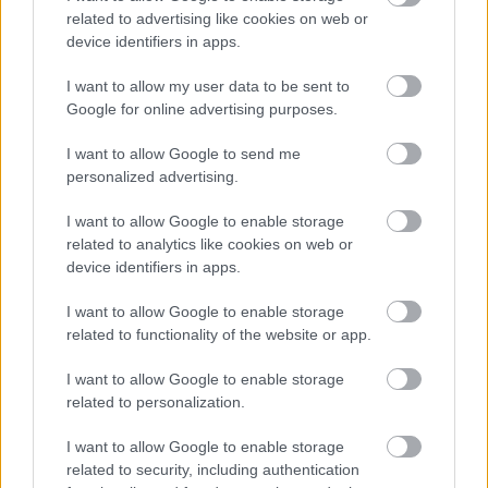
sok cucc, jó magaviselettel 100 után szabadulsz.
related to advertising like cookies on web or
device identifiers in apps.
I want to allow my user data to be sent to
ritmikus csimpifon
Google for online advertising purposes.
14 éve
Én azt a valóságsót várom már, amikor komplett
I want to allow Google to send me
családok költöznek be, és mindenki kefél
personalized advertising.
mindenkivel (szülők gyerekkel stb), de közben
I want to allow Google to enable storage
egymás ellen kell szervezkedni, és aki a legócskább
related to analytics like cookies on web or
és legtöbb embert végigdugta és végül mindenkivel
device identifiers in apps.
jól kib@szott, és még felgyújtott néhány macskát is,
az nyer.
I want to allow Google to enable storage
related to functionality of the website or app.
Mert ami most van, az már unalmas.
I want to allow Google to enable storage
related to personalization.
Zuzzant
I want to allow Google to enable storage
14 éve
related to security, including authentication