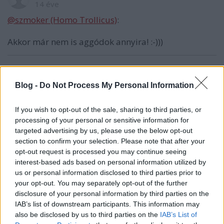
14 éve
@szmoker (Homo Trollicus)
:
Akkor már nem is aggódok annyira! :-)))
gastro, missing in action
Blog -
Do Not Process My Personal Information
14 éve
@Disintegrator Rising
: azért próbálja magát
If you wish to opt-out of the sale, sharing to third parties, or
exponálni a Peti haverjával minden pillanatban (azt
processing of your personal or sensitive information for
a nagy buta fejét tolva előre mindig), de szerencsére
targeted advertising by us, please use the below opt-out
már csak a romlott helyesírású vidéki követőkből
section to confirm your selection. Please note that after your
tud pénzt kihúzni, gagyihaknik formájában :)
opt-out request is processed you may continue seeing
interest-based ads based on personal information utilized by
us or personal information disclosed to third parties prior to
your opt-out. You may separately opt-out of the further
dr. Bubó
disclosure of your personal information by third parties on the
14 éve
IAB’s list of downstream participants. This information may
also be disclosed by us to third parties on the
IAB’s List of
eddig hol lakott ez a f@sz?