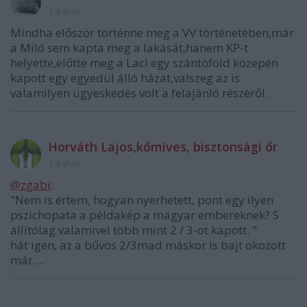
14 éve
Mindha először történne meg a VV történetében,már
a Miló sem kapta meg a lakását,hanem KP-t
helyette,előtte meg a Laci egy szántóföld közepén
kapott egy egyedül álló házat,valszeg az is
valamilyen ügyeskedés volt a felajánló részéről.
Horváth Lajos,kőmíves, bisztonsági őr
14 éve
@zgabi
:
"Nem is értem, hogyan nyerhetett, pont egy ilyen
pszichopata a példakép a magyar embereknek? S
állítólag valamivel több mint 2 / 3-ot kapott. "
hát igen, az a bűvös 2/3mad máskor is bajt okozott
már....