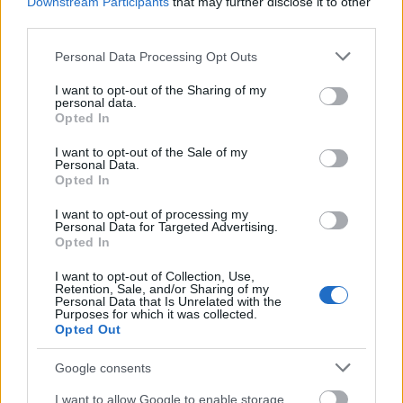
Downstream Participants
that may further disclose it to other
third parties.
hogyhogy szállodában csövezik? addig?
Please note that this website/app uses one or more Google
Personal Data Processing Opt Outs
Happy Land helyett Happy End lesz?
services and may gather and store information including but
not limited to your visit or usage behaviour. You may click to
I want to opt-out of the Sharing of my
personal data.
grant or deny consent to Google and its third-party tags to
Opted In
use your data for below specified purposes in below Google
Alaister Grand
consent section.
I want to opt-out of the Sale of my
14 éve
Personal Data.
Opted In
Szerintem nem kell elsietni azt a lakásvásárlást.
Éppen a héten pedzegették, hogy csalással nyert
I want to opt-out of processing my
Personal Data for Targeted Advertising.
(valami bűnözők egy feltört autóműhelyből leadtak
Opted In
rá pár ezer szavazatot).
Lám, a pszichopaták összetartanak.
I want to opt-out of Collection, Use,
Retention, Sale, and/or Sharing of my
Personal Data that Is Unrelated with the
Purposes for which it was collected.
Opted Out
14 éve
Google consents
@gnme
: címet is kellett volna hagyjál, hogy
könnyebben megtaláljanak. Vagy 300 évet érhet az a
I want to allow Google to enable storage