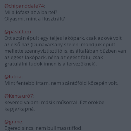
@chipanddale74
:
Mi a lófasz az a bartel?
Olyasmi, mint a flusztrált?
@pástétom
:
Ott aztán épült egy teljes lakópark, csak az övé volt
az első ház (Dunavarsány szélén; mondjuk épült
mellette szennyvíztisztító is, és általában bűzben van
az egész lakópark, néha az egész falu, csak
gratulálni tudok innen is a tervezőknek).
@lutria
:
Mint fentebb írtam, nem szántóföld közepén volt.
@Kentauró7
:
Kevered valami másik műsorral. Ezt örökbe
kapja/kapná.
@gnme
:
Egered sincs, nem bullmasztiffod.