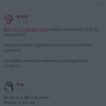
gnme
14 éve
@dr. Ez is csak egy nick
: nafene, fizetnek az rtl klub
védelméért?
mennyit adnak? legalább el tudsz menni belőle
nyaralni?
(én többet adok, ha kevesled a pénzt gyere át
hozzám)
Roy
14 éve
Na és! Ki a f@szt érdekel.
Menjen a híd alá.