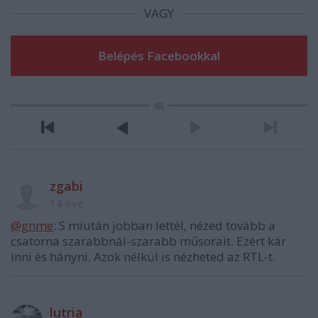
VAGY
zgabi
14 éve
@gnme
: S miután jobban lettél, nézed tovább a
csatorna szarabbnál-szarabb műsorait. Ezért kár
inni és hányni. Azok nélkül is nézheted az RTL-t.
lutria