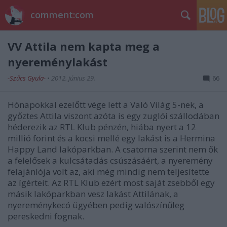
comment:com
VV Attila nem kapta meg a
nyereménylakást
-Szűcs Gyula-
•
2012. június 29.
66
Hónapokkal ezelőtt vége lett a Való Világ 5-nek, a
győztes Attila viszont azóta is egy zuglói szállodában
héderezik az RTL Klub pénzén, hiába nyert a 12
millió forint és a kocsi mellé egy lakást is a Hermina
Happy Land lakóparkban. A csatorna szerint nem ők
a felelősek a kulcsátadás csúszásáért, a nyeremény
felajánlója volt az, aki még mindig nem teljesítette
az ígérteit. Az RTL Klub ezért most saját zsebből egy
másik lakóparkban vesz lakást Attilának, a
nyereménykecó ügyében pedig valószínűleg
pereskedni fognak.