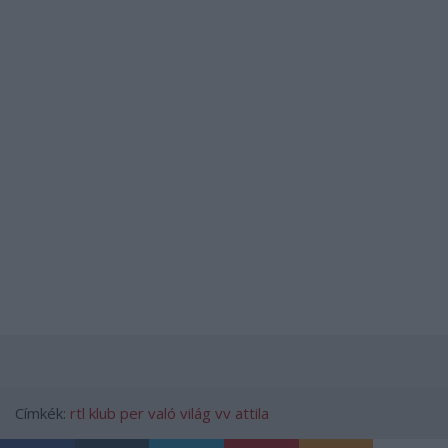
Címkék:
rtl klub
per
való világ
vv attila