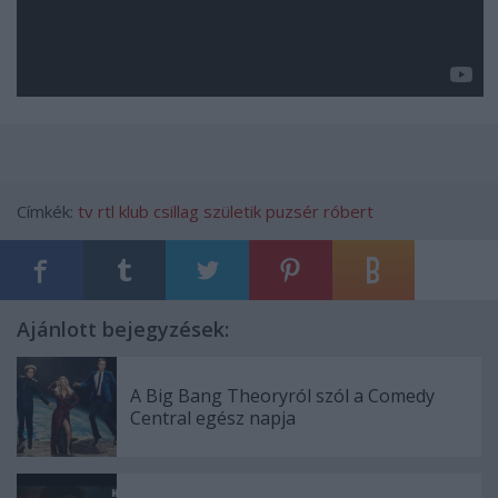
Címkék:
tv
rtl klub
csillag születik
puzsér róbert
Ajánlott bejegyzések:
A Big Bang Theoryról szól a Comedy
Central egész napja