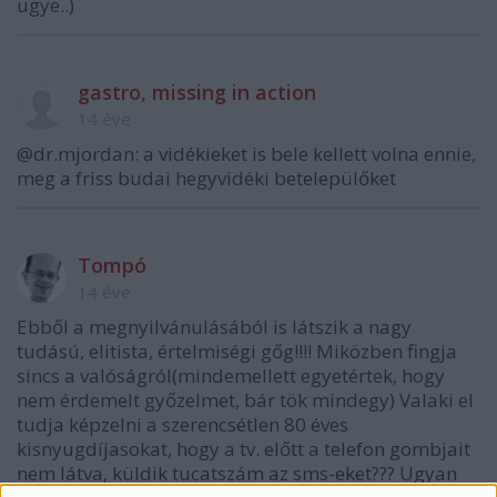
ugye..)
gastro, missing in action
14 éve
@dr.mjordan: a vidékieket is bele kellett volna ennie,
meg a friss budai hegyvidéki betelepülőket
Tompó
14 éve
Ebből a megnyilvánulásából is látszik a nagy
tudású, elitista, értelmiségi gőg!!!! Miközben fingja
sincs a valóságról(mindemellett egyetértek, hogy
nem érdemelt győzelmet, bár tök mindegy) Valaki el
tudja képzelni a szerencsétlen 80 éves
kisnyugdíjasokat, hogy a tv. előtt a telefon gombjait
nem látva, küldik tucatszám az sms-eket??? Ugyan