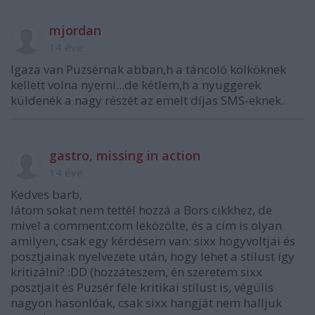
mjordan
14 éve
Igaza van Puzsérnak abban,h a táncoló kölköknek
kellett volna nyerni...de kétlem,h a nyuggerek
küldenék a nagy részét az emelt díjas SMS-eknek.
gastro, missing in action
14 éve
Kedves barb,
látom sokat nem tettél hozzá a Bors cikkhez, de
mivel a comment:com leközölte, és a cím is olyan
amilyen, csak egy kérdésem van: sixx hogyvoltjai és
posztjainak nyelvezete után, hogy lehet a stílust így
kritizálni? :DD (hozzáteszem, én szeretem sixx
posztjait és Puzsér féle kritikai stílust is, végülis
nagyon hasonlóak, csak sixx hangját nem halljuk