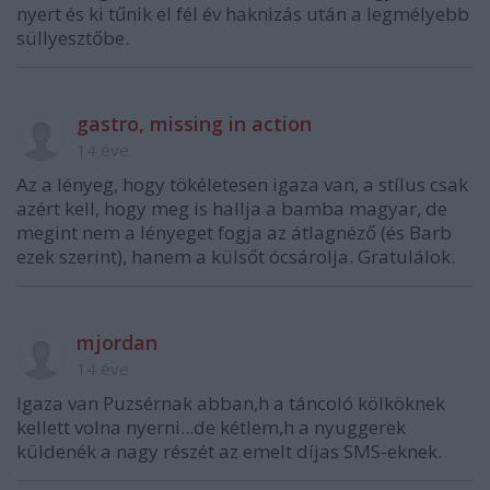
nyert és ki tűnik el fél év haknizás után a legmélyebb
süllyesztőbe.
gastro, missing in action
14 éve
Az a lényeg, hogy tökéletesen igaza van, a stílus csak
azért kell, hogy meg is hallja a bamba magyar, de
megint nem a lényeget fogja az átlagnéző (és Barb
ezek szerint), hanem a külsőt ócsárolja. Gratulálok.
mjordan
14 éve
Igaza van Puzsérnak abban,h a táncoló kölköknek
kellett volna nyerni...de kétlem,h a nyuggerek
küldenék a nagy részét az emelt díjas SMS-eknek.