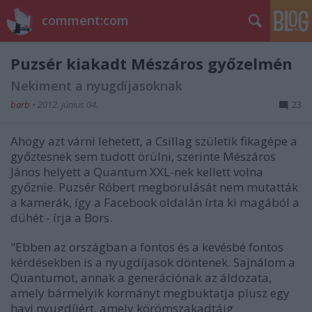
comment:com
Puzsér kiakadt Mészáros győzelmén
Nekiment a nyugdíjasoknak
barb
•
2012. június 04.
23
Ahogy azt várni lehetett, a Csillag születik fikagépe a
győztesnek sem tudott örülni, szerinte Mészáros
János helyett a Quantum XXL-nek kellett volna
győznie. Puzsér Róbert megborulását nem mutatták
a kamerák, így a Facebook oldalán írta ki magából a
dühét - írja a Bors.
"Ebben az országban a fontos és a kevésbé fontos
kérdésekben is a nyugdíjasok döntenek. Sajnálom a
Quantumot, annak a generációnak az áldozata,
amely bármelyik kormányt megbuktatja plusz egy
havi nyugdíjért, amely körömszakadtáig