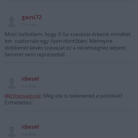
gazsi72
14 éve
Most hallottam, hogy 3-5e szavazat érkezik mindkét
ker. csatornán egy ilyen döntőben. Mennyire
döbbenet kevés szavazat ez a nézettséghez képest.
Semmit nem reprezentál.
idiesel
14 éve
@é3hesvagyok
: Még ide is bekevered a politikát?
Érthetetlen.
idiesel
14 éve