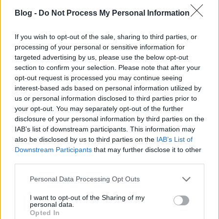
már!!!
Blog -
Do Not Process My Personal Information
If you wish to opt-out of the sale, sharing to third parties, or
papulimapuli
processing of your personal or sensitive information for
14 éve
targeted advertising by us, please use the below opt-out
puzsesz stílusa olyan amilyen (akár a kormányé),
section to confirm your selection. Please note that after your
csakhogy neki (velük ellentétben) igaza is van...
opt-out request is processed you may continue seeing
interest-based ads based on personal information utilized by
us or personal information disclosed to third parties prior to
your opt-out. You may separately opt-out of the further
meszi
disclosure of your personal information by third parties on the
14 éve
IAB’s list of downstream participants. This information may
also be disclosed by us to third parties on the
IAB’s List of
ha nem a nyugdíjasok juttatták győzelemhez, az
Downstream Participants
that may further disclose it to other
még kínosabb, ezek szerint az ország húzóerejét
third parties.
alkotó 20-50 éves korosztályt ez izgatja?
Please note that this website/app uses one or more Google
Personal Data Processing Opt Outs
services and may gather and store information including but
not limited to your visit or usage behaviour. You may click to
I want to opt-out of the Sharing of my
Morfcake
personal data.
grant or deny consent to Google and its third-party tags to
Opted In
14 éve
use your data for below specified purposes in below Google