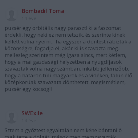
Bombadil Toma
14 éve
puzsér egy orbitális nagy paraszt! ki a faszomat
érdekli, hogy neki ez nem tetszik, és szerinte kinek
kellett volna nyerni... ha egyszer a döntést rábízták a
közönségre, fogadja el, akár ki is szavazta meg.
mellesleg szerintem még igaza sincs, mert kétlem,
hogy a mai gazdasági helyzetben a nyugdíjasok
szavaztak volna nagy számban. inkább jellemzőbb,
hogy a határon túli magyarok és a vidéken, falun élő
középkorúak szavazata dönthetett. megismétlem,
puzsér egy köcsög!!
SWExile
14 éve
Sztem a győztest egyáltalán nem kéne bántani ő
csak tette a dolgát, mások meg megszavazták.