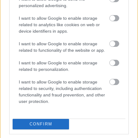
kvízműsorokra, meg a TV-s kivánságműsorokra.
personalized advertising.
Csak küldik az emeltdíjas smseket, hívásokat, aztán
panaszkodnak az mszmp fórumán, hogy nincs pénz
I want to allow Google to enable storage
kenyérre, meg távfűtésre, és hogy a kormány elveszi
related to analytics like cookies on web or
a nyugdíját.
device identifiers in apps.
I want to allow Google to enable storage
related to functionality of the website or app.
Nicohun2
14 éve
I want to allow Google to enable storage
related to personalization.
Az egy dolog, ha valaki azt mondja, hogy az
Armageddon egy szar film, hogy Csillag születik egy
I want to allow Google to enable storage
szar műsor, hogy Mészáros akárki szar. Azt lehet,
related to security, including authentication
meg az a dolga egy kritikusnak, ő is azért ül ott. De
functionality and fraud prevention, and other
azt mondani, hogy valaki azért szar, mert nem ért
user protection.
egyet azzal, hogy ezek mind szarok - na ez az amit
nem lehet, nemcsak mert amatőr és szakmaiatlan,
hanem mert bunkó paraszt is.
CONFIRM