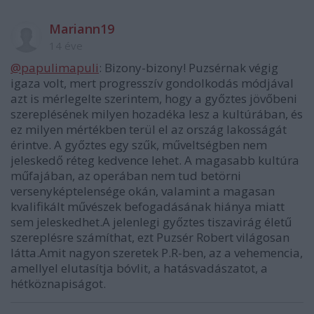
Mariann19
14 éve
@papulimapuli
: Bizony-bizony! Puzsérnak végig
igaza volt, mert progresszív gondolkodás módjával
azt is mérlegelte szerintem, hogy a győztes jövőbeni
szereplésének milyen hozadéka lesz a kultúrában, és
ez milyen mértékben terül el az ország lakosságát
érintve. A győztes egy szűk, műveltségben nem
jeleskedő réteg kedvence lehet. A magasabb kultúra
műfajában, az operában nem tud betörni
versenyképtelensége okán, valamint a magasan
kvalifikált művészek befogadásának hiánya miatt
sem jeleskedhet.A jelenlegi győztes tiszavirág életű
szereplésre számíthat, ezt Puzsér Robert világosan
látta.Amit nagyon szeretek P.R-ben, az a vehemencia,
amellyel elutasítja bóvlit, a hatásvadászatot, a
hétköznapiságot.