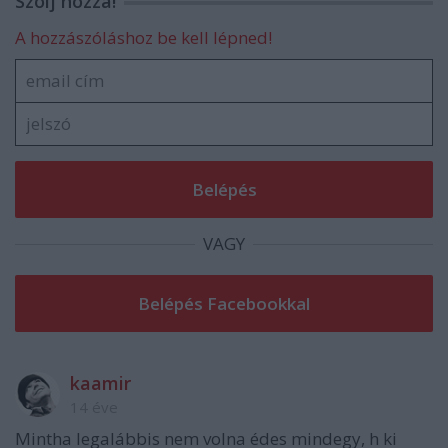
Szólj hozzá!
A hozzászóláshoz be kell lépned!
VAGY
kaamir
14 éve
Mintha legalábbis nem volna édes mindegy, h ki