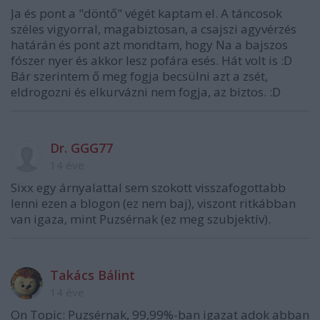
Ja és pont a "döntő" végét kaptam el. A táncosok
széles vigyorral, magabiztosan, a csajszi agyvérzés
határán és pont azt mondtam, hogy Na a bajszos
fószer nyer és akkor lesz pofára esés. Hát volt is :D
Bár szerintem ő meg fogja becsülni azt a zsét,
eldrogozni és elkurvázni nem fogja, az biztos. :D
Dr. GGG77
14 éve
Sixx egy árnyalattal sem szokott visszafogottabb
lenni ezen a blogon (ez nem baj), viszont ritkábban
van igaza, mint Puzsérnak (ez meg szubjektív).
Takács Bálint
14 éve
On Topic: Puzsérnak, 99,99%-ban igazat adok abban