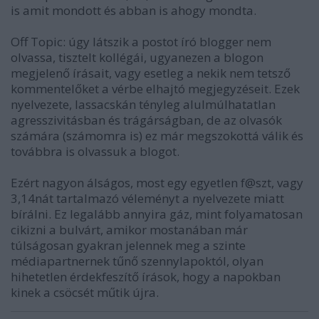
is amit mondott és abban is ahogy mondta.
Off Topic: úgy látszik a postot író blogger nem
olvassa, tisztelt kollégái, ugyanezen a blogon
megjelenő írásait, vagy esetleg a nekik nem tetsző
kommentelőket a vérbe elhajtó megjegyzéseit. Ezek
nyelvezete, lassacskán tényleg alulmúlhatatlan
agresszivitásban és trágárságban, de az olvasók
számára (számomra is) ez már megszokottá válik és
továbbra is olvassuk a blogot.
Ezért nagyon álságos, most egy egyetlen f@szt, vagy
3,14nát tartalmazó véleményt a nyelvezete miatt
bírálni. Ez legalább annyira gáz, mint folyamatosan
cikizni a bulvárt, amikor mostanában már
túlságosan gyakran jelennek meg a szinte
médiapartnernek tűnő szennylapoktól, olyan
hihetetlen érdekfeszítő írások, hogy a napokban
kinek a csöcsét műtik újra.