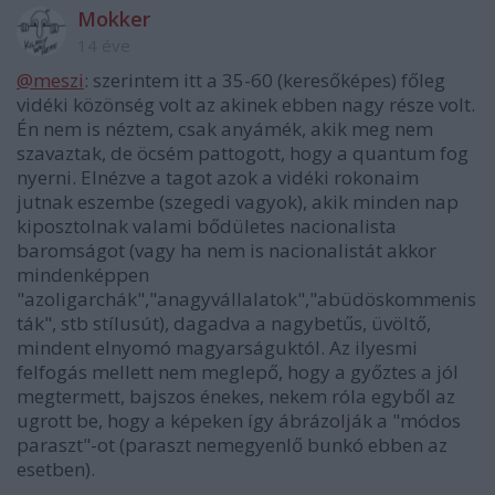
Mokker
14 éve
@meszi
: szerintem itt a 35-60 (keresőképes) főleg
vidéki közönség volt az akinek ebben nagy része volt.
Én nem is néztem, csak anyámék, akik meg nem
szavaztak, de öcsém pattogott, hogy a quantum fog
nyerni. Elnézve a tagot azok a vidéki rokonaim
jutnak eszembe (szegedi vagyok), akik minden nap
kiposztolnak valami bődületes nacionalista
baromságot (vagy ha nem is nacionalistát akkor
mindenképpen
"azoligarchák","anagyvállalatok","abüdöskommenis
ták", stb stílusút), dagadva a nagybetűs, üvöltő,
mindent elnyomó magyarságuktól. Az ilyesmi
felfogás mellett nem meglepő, hogy a győztes a jól
megtermett, bajszos énekes, nekem róla egyből az
ugrott be, hogy a képeken így ábrázolják a "módos
paraszt"-ot (paraszt nemegyenlő bunkó ebben az
esetben).