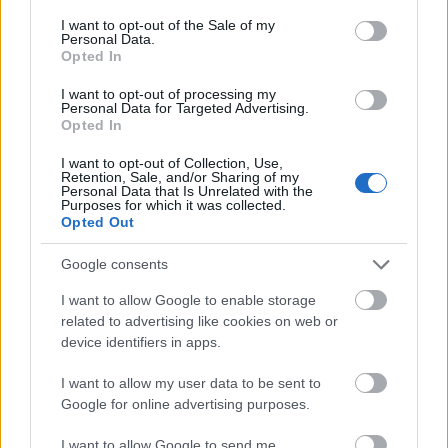
Azoknak akik szerint nem az idősebb korosztály
consent section.
I want to opt-out of the Sale of my
Personal Data.
szavaz, ajánlom a upc facebook oldalán lévő régebbi
Opted In
interjút, azt hiszem a VV főnök (producer vagy mi)
Rubin Kristóffal. Ott elmondja a fickó, hogy nagyon
I want to opt-out of processing my
sok szavazat jön vonalas telefonokról, vagyis az
Personal Data for Targeted Advertising.
Opted In
idősebbektől.
Az meg, hogy VV vagy CSSZ szerintem tök mindegy.
I want to opt-out of Collection, Use,
Retention, Sale, and/or Sharing of my
Personal Data that Is Unrelated with the
Purposes for which it was collected.
Opted Out
é3hesvagyok
14 éve
Google consents
Komolyan mondjátok, hogy a nyuggerek nem
I want to allow Google to enable storage
szavaznak??? ők ülnek egész nap a TV előtt, és nekik
related to advertising like cookies on web or
az az "interaktív" műsor, hogy velük is törődnek, és
device identifiers in apps.
kikérik a véleményüket, és ennek örülnek, hogy ők
mondhatják meg hogy mi legyen. Szinte csak
I want to allow my user data to be sent to
nyuggerek szavaznak, higgyétek el. Igaza van
Google for online advertising purposes.
Puzsérnak.
Gondoljatok csak a Teleshopra, meg a betelefonálós
I want to allow Google to send me