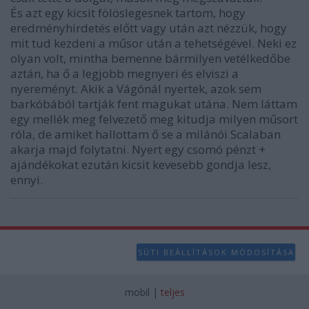
És azt egy kicsit fölöslegesnek tartom, hogy
eredményhirdetés előtt vagy után azt nézzük, hogy
mit tud kezdeni a műsor után a tehetségével. Neki ez
olyan volt, mintha bemenne bármilyen vetélkedőbe
aztán, ha ő a legjobb megnyeri és elviszi a
nyereményt. Akik a Vágónál nyertek, azok sem
barkóbából tartják fent magukat utána. Nem láttam
egy mellék meg felvezető meg kitudja milyen műsort
róla, de amiket hallottam ő se a milánói Scalaban
akarja majd folytatni. Nyert egy csomó pénzt +
ajándékokat ezután kicsit kevesebb gondja lesz,
ennyi.
SÜTI BEÁLLÍTÁSOK MÓDOSÍTÁSA
mobil
|
teljes